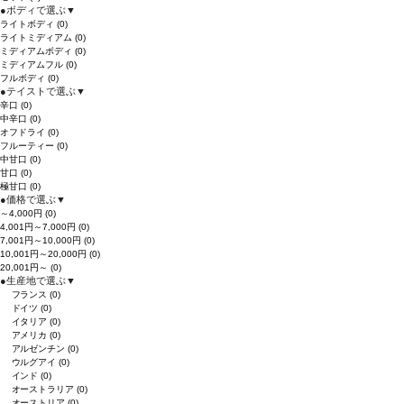
●
ボディで選ぶ
▼
ライトボディ
(0)
ライトミディアム
(0)
ミディアムボディ
(0)
ミディアムフル
(0)
フルボディ
(0)
●
テイストで選ぶ
▼
辛口
(0)
中辛口
(0)
オフドライ
(0)
フルーティー
(0)
中甘口
(0)
甘口
(0)
極甘口
(0)
●
価格で選ぶ
▼
～4,000円
(0)
4,001円～7,000円
(0)
7,001円～10,000円
(0)
10,001円～20,000円
(0)
20,001円～
(0)
●
生産地で選ぶ
▼
フランス
(0)
ドイツ
(0)
イタリア
(0)
アメリカ
(0)
アルゼンチン
(0)
ウルグアイ
(0)
インド
(0)
オーストラリア
(0)
オーストリア
(0)