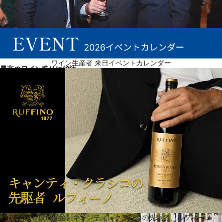
ワイン生産者 来日イベントカレンダー
最高のワイン造りに傾注
レイル・ヴィンヤーズでは、流行を追いかけることはしません。代わりに、豊かなレガシーの高潔
さに忠実であり続けるという責任をもち、ワインを匠に造ります。自社畑のモールヒルとトーテ
ム、加えてその他の名高いナパの畑で造られた、私どものワインは、雄弁に家族愛と、ナパ・ヴァ
レーで出来る最上級ワインを醸造する家族の伝統の物語を表現しています。 クラシックな生産者と
して、レイル・ヴィンヤーズのエクセレンスへの探求に、決して完全というものはありません。こ
れはたとえパーカーで“完璧”な100ポイントという、世界的賛辞を受けた後も変わりません。その評
価は単に、将来ブランドのレガシーの一部になる出来事だったと考え、家族がホームと呼ぶヴァレ
ーを超えて、現在各地で名を馳せる、ワイナリーの静かな自信を強めるものでした。
【お取り扱い開始】キャンティ・クラシコの先駆者、ルフィーノ