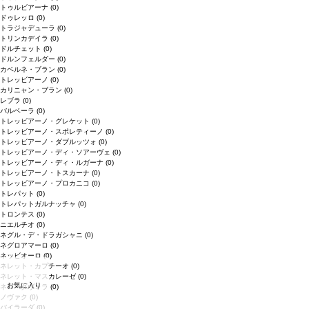
トゥルビアーナ
(0)
ドゥレッロ
(0)
トラジャデューラ
(0)
トリンカデイラ
(0)
ドルチェット
(0)
ドルンフェルダー
(0)
カベルネ・ブラン
(0)
トレッビアーノ
(0)
カリニャン・ブラン
(0)
レブラ
(0)
バルベーラ
(0)
トレッビアーノ・グレケット
(0)
トレッビアーノ・スポレティーノ
(0)
トレッビアーノ・ダブルッツォ
(0)
トレッビアーノ・ディ・ソアーヴェ
(0)
トレッビアーノ・ディ・ルガーナ
(0)
トレッビアーノ・トスカーナ
(0)
トレッビアーノ・プロカニコ
(0)
トレパット
(0)
トレパットガルナッチャ
(0)
トロンテス
(0)
ニエルチオ
(0)
ネグル・デ・ドラガシャニ
(0)
ネグロアマーロ
(0)
ネッビオーロ
(0)
ネレット・カプチーオ
(0)
ネレット・マスカレーゼ
(0)
お気に入り
ネロ・ダヴォラ
(0)
ノヴァク
(0)
バイラーダ
(0)