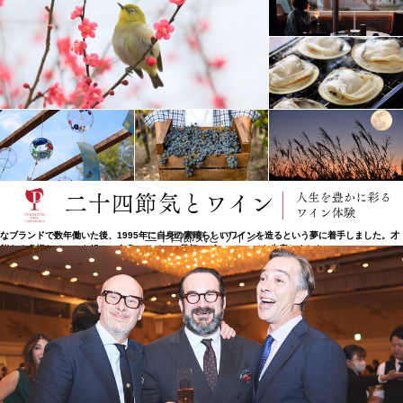
レイル・ヴィンヤーズのルーツ
1879年、ロビン・ダニエル・レイルの曾祖父の兄弟であったグスタフ・ニーバウムが、イングルヌ
ック・ワイナリーを設立し、ナパ・ヴァレーでワイン醸造を開拓したときに、私たちの物語はスタ
ートしました。この地こそ、ロビンが育ち、先見の明のあった父のジョン・ダニエルJr.や彼の弟子
のロバート・モンダヴィを見て、貴重な洞察力を得た場所でした。ダニエルはナパ・ヴァレーが他
に負けないワインだと強く信じ、またナパ・ヴァレーのアペラシオンとヴィンテージをラベルに初
めて表示し、ナパへの献身を強めた人でした。 このレガシーを基盤に、ロビンの情熱と強い思い
は、ワインの各ボトルや彼女のコミュニティーへの関わりの中に反映されています。ロビンのイン
スピレーションは、家族の歴史と、ナパ・ヴァレーの大家の多くと協力した経験に依拠します。こ
の共同者にはドミナスのクリスチャン・ムエックス、ビル・ハーラン、ワインのアイコンであるロ
バート・モンダヴィを含みます。長い間師匠であったロバート・モンダヴィは、ロビンにオークシ
ョン・ナパ・ヴァレーの初開催の指揮を任せたり、ナパ・ヴァレーで最も代表的なワイナリーの一
つであるレガシーを発展させる、レイル・ヴィンヤーズの設立を促しました。 ロビンはナパの有名
二十四節気とワイン
なブランドで数年働いた後、1995年に自身の素晴らしいワインを造るという夢に着手しました。才
能ある多様なチームを組み、自身のワインの最初のヴィンテージを生産しました。