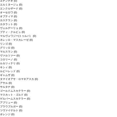
エナンチオ
(0)
エルミタージュ
(0)
エンクルザード
(0)
オーセロワ
(0)
オプティマ
(0)
カステラン
(0)
カタラット
(0)
ヴェルデーリョ
(0)
プティ・クルビュ
(0)
マルヴォワジー(トゥルバ）
(0)
ネレッロ・マスカレーゼ
(0)
リンゴ
(0)
グリッロ
(0)
マルスラン
(0)
ヴァルツァー
(0)
コロリーノ
(0)
ルカツィテリ
(0)
キシィ
(0)
ルビーレッド
(0)
ギャムザ
(0)
タマイオアサ・ロマネアスカ
(0)
アサル
(0)
サルタナ
(0)
ゴールドムスカテラー
(0)
マスカット・ゴルド
(0)
ゲルバームスカテラー
(0)
アブリュー
(0)
ブラウブルガー
(0)
ツヴァイゲルト
(0)
オレンジ
(0)