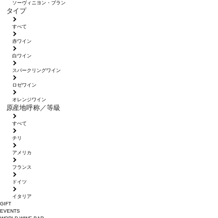
ソーヴィニヨン・ブラン
タイプ
すべて
赤ワイン
白ワイン
スパークリングワイン
ロゼワイン
オレンジワイン
原産地呼称／等級
すべて
チリ
アメリカ
フランス
ドイツ
イタリア
GIFT
EVENTS