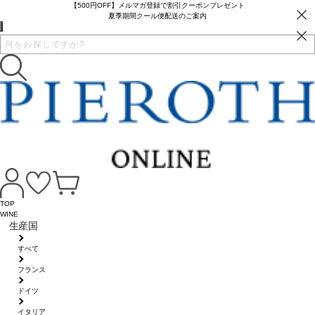
【500円OFF】メルマガ登録で割引クーポンプレゼント
夏季期間クール便配送のご案内
TOP
WINE
生産国
すべて
フランス
ドイツ
イタリア