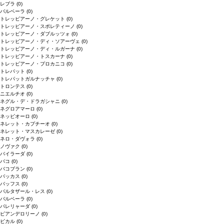
レブラ
(0)
バルベーラ
(0)
トレッビアーノ・グレケット
(0)
トレッビアーノ・スポレティーノ
(0)
トレッビアーノ・ダブルッツォ
(0)
トレッビアーノ・ディ・ソアーヴェ
(0)
トレッビアーノ・ディ・ルガーナ
(0)
トレッビアーノ・トスカーナ
(0)
トレッビアーノ・プロカニコ
(0)
トレパット
(0)
トレパットガルナッチャ
(0)
トロンテス
(0)
ニエルチオ
(0)
ネグル・デ・ドラガシャニ
(0)
ネグロアマーロ
(0)
ネッビオーロ
(0)
ネレット・カプチーオ
(0)
ネレット・マスカレーゼ
(0)
ネロ・ダヴォラ
(0)
ノヴァク
(0)
バイラーダ
(0)
バコ
(0)
バコブラン
(0)
バッカス
(0)
バッフス
(0)
バルタザール・レス
(0)
バルベーラ
(0)
パレリャーダ
(0)
ピアンデロリーノ
(0)
ビカル
(0)