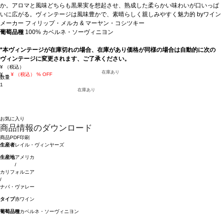
か。アロマと風味どちらも黒果実を想起させ、熟成した柔らかい味わいが口いっぱ
いに広がる。ヴィンテージは風味豊かで、素晴らしく親しみやすく魅力的 byワイン
メーカー フィリップ・メルカ & マーヤン・コシツキー
葡萄品種
100% カベルネ・ソーヴィニヨン
*本ヴィンテージが在庫切れの場合、在庫があり価格が同様の場合は自動的に次の
ヴィンテージに変更されます、ご了承ください。
¥
（税込）
在庫あり
¥
→
¥
（税込）
% OFF
数量
1
在庫あり
お気に入り
商品情報のダウンロード
商品PDF印刷
生産者
レイル・ヴィンヤーズ
生産地
アメリカ
/
カリフォルニア
/
ナパ・ヴァレー
タイプ
赤ワイン
葡萄品種
カベルネ・ソーヴィニヨン