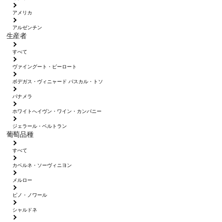
アメリカ
アルゼンチン
生産者
すべて
ヴァイングート・ピーロート
ボデガス・ヴィニャード パスカル・トソ
パナメラ
ホワイトへイヴン・ワイン・カンパニー
ジェラール・ベルトラン
葡萄品種
すべて
カベルネ・ソーヴィニヨン
メルロー
ピノ・ノワール
シャルドネ