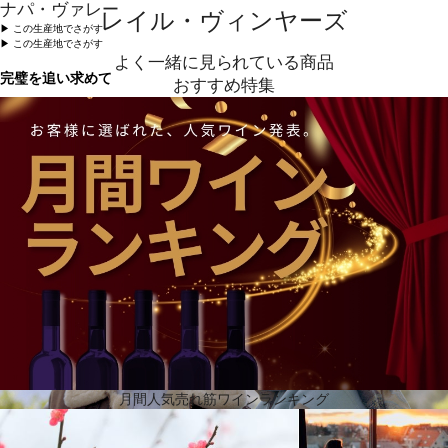
ナパ・ヴァレー
レイル・ヴィンヤーズ
▶︎ この生産地でさがす
▶︎ この生産地でさがす
よく一緒に見られている商品
完璧を追い求めて
おすすめ特集
エクセレンスの追及には時間を要します。そして完璧を追及することは、全く異なる探求であり、
仮に完璧の実現が可能であるとしても、それは、世代を通して達成されるものです。恐れることな
く挑戦すること、並はずれた知識、芸術的想像力が必要となります。ナパ・ヴァレーの歴史を通し
て、レイル・ヴィンヤーズが擬人化したような美、エレガンス、質を表現できたワインは数本しか
ありません。私どものワインは、ナパ・ヴァレーでワイン醸造の知識を、身を持って得た4世代以上
のレガシーに由来します。レガシーは今日、ワイナリーの不動の羅針盤の役目を果たしています。
月間人気売れ筋ワインランキング