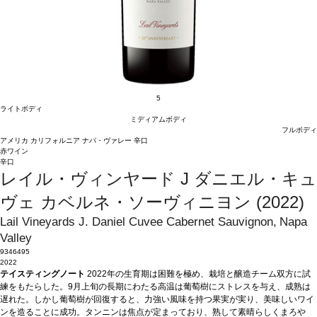
5
ライトボディ
ミディアムボディ
フルボディ
アメリカ
カリフォルニア
ナパ・ヴァレー
辛口
赤ワイン
辛口
レイル・ヴィンヤード J ダニエル・キュ
ヴェ カベルネ・ソーヴィニヨン (2022)
Lail Vineyards J. Daniel Cuvee Cabernet Sauvignon, Napa
Valley
9346495
2022
テイスティングノート
2022年の生育期は困難を極め、栽培と醸造チーム双方に試
練をもたらした。9月上旬の長期にわたる高温は葡萄樹にストレスを与え、成熟は
遅れた。しかし葡萄樹が回復すると、力強い風味を持つ果実が実り、美味しいワイ
ンを造ることに成功。タンニンは焦点が定まっており、熟して素晴らしくまろや