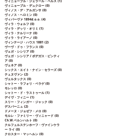
ヴィニョーブル・ジェラール・ペルス
(1)
ヴィニョーブル・デュクロー
(0)
ヴィノス・デ・アルガンサ
(0)
ヴィノス・ヘロミン
(0)
ヴィパーヴァ 1894d.o.o.
(4)
ヴィラ・ウォルフ
(0)
ヴィラ・デッリ・オリミ
(1)
ヴィラ・テルリーナ
(0)
ヴィラ・ライアーノ
(0)
ヴィンテージ・ハウス 1881
(2)
ヴーヴ・ドゥ・フランス
(0)
ヴェガ・シシリア
(0)
ヴェガ・シシリア / ボデガス・ピンティ
ア
(0)
ヴェネア
(0)
シックス・エイト・ナイン・セラーズ
(0)
テュヌヴァン
(2)
ヴェルタックス
(0)
シャトー・ラフォリ・ペラゲ
(0)
モレッロ
(0)
シャトー・ド・ラストゥール
(1)
デイヴ・フィニー
(1)
スリー・フィンガー・ジャック
(0)
デスパーニュ
(2)
ドメーヌ・ジョゼフ・メロ
(0)
モルレ・ファミリー・ヴィニャード
(0)
Ch.W.ベルンハルト
(0)
クルフュルステンホーフ・ヴァインケラ
ー ライ
(0)
クロスター・マッヘルン
(0)