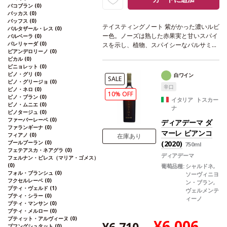
バコブラン
(0)
バッカス
(0)
バッフス
(0)
テイスティングノート
紫がかった濃いルビ
バルタザール・レス
(0)
ー色。ノーズは熟した赤果実と甘いスパイ
バルベーラ
(0)
パレリャーダ
(0)
スを示し、植物、スパイシーなバルサミコ
ピアンデロリーノ
(0)
の含みが支え、複雑で芳醇なフレッシュさ
ビカル
(0)
を与えている。心地よい味わいは、調和が
ピニョレット
(0)
取れていて、見事なストラクチャーを持
ピノ・グリ
(0)
白ワイン
SALE
つ。エレガントで余韻は長く、持続性のあ
ピノ・グリージョ
(0)
辛口
ピノ・ネロ
(0)
る美味しいフィニッシュが続く。
合う料理
10% OFF
ピノ・ブラン
(0)
赤身肉、ジビエ、熟成チーズなどと好相性
イタリア トスカー
ピノ・ムニエ
(0)
ナ
葡萄品種
カベルネ・ソーヴィニヨン、メル
ピノタージュ
(0)
ロー、プティ・ヴェルド
*本ヴィンテージ
ファーバーレーベ
(0)
ディアデーマ ダ
が在庫切れの場合、在庫があり価格が同様
ファランギーナ
(0)
マーレ ビアンコ
フィアノ
(0)
の場合は自動的に次のヴィンテージに変更
在庫あり
ブールブーラン
(0)
(2020)
750ml
されます、ご了承ください。
フェテアスカ・ネアグラ
(0)
ディアデーマ
フェルナン・ピレス（マリア・ゴメス）
(0)
葡萄品種:
シャルドネ,
フォル・ブランシュ
(0)
ソーヴィニヨ
フクセルレーベ
(0)
ン・ブラン,
プティ・ヴェルド
(1)
ヴェルメンテ
プティ・シラー
(0)
ィーノ
プティ・マンサン
(0)
プティ・メルロー
(0)
プティット・アルヴィーヌ
(0)
¥6,006
プフングシュタット
(0)