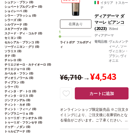
シュナン・ブラン
(0)
ョンの余韻は、酸味、ミネラル、ほのかな
イタリア トスカー
シュペートブルグンダー
(0)
ナ
塩味を表し、背景に感じるタンニンととも
ショイレーベ
(0)
に長く残る。
葡萄品種
ピノ・ノワール
*
ディアデーマ ダ
シラー・ブラッシュ
(0)
本ヴィンテージが在庫切れの場合、在庫が
シラーズ
(0)
マーレ ビアンコ
あり価格が同様の場合は自動的に次のヴィ
在庫あり
シルヴァーナ
(0)
(2023)
750ml
スキアーヴァ
(0)
ンテージに変更されます、ご了承くださ
1
スクード・ディ・コルテ
(0)
い。
ディアデーマ
セミヨン
(0)
葡萄品種:
ヴェルメンテ
セルシアル・ブランコ
(0)
ライトボデ
フルボディ
ィーノ, ソー
ソーヴィニヨン・グリ
(0)
ィ
ヴィニヨン・
ソラリス
(0)
タナ
(0)
ブラン, ヴィ
チャレロ
(0)
オニエ
チリエジオーロ・カナイオーロ
(0)
チリエジョーロ
(0)
¥4,543
カベルネ・フラン
(0)
¥6,710
→
ディオリノワール
(0)
ティブラン
(0)
シラー
(1)
ティンタ・デ・トロ
(0)
カートに追加
ティンタ・ロリス
(0)
ジンファンデル
(0)
ティント・カオ
(0)
ティント・フィーノ
(0)
オンラインショップ限定販売品 ※ご注文タ
テンプラニーリョ
(0)
イミングにより、ご注文後に在庫切れとな
トゥーリガ・ナシオナル
(0)
る場合がございます。ご了承ください。
テ
トゥーリガ・フランセサ
(0)
イスティングノート
地中海特有の低木、セ
ドゥデ・ノダン
(0)
ージ、タイムの香りとともに、フローラル
トゥルビアーナ
(0)