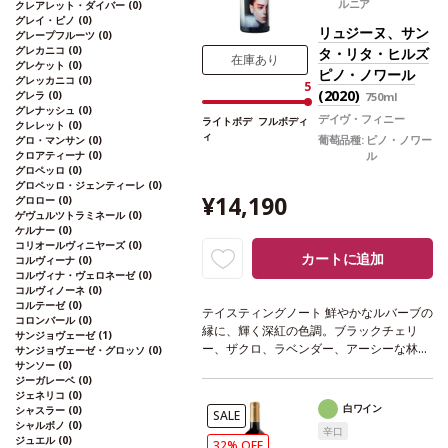
ルニア
萄品種
サンジョヴェーゼ、カベルネ・ソー
クレアレット・ダイバー
(0)
グレイ・ピノ
(0)
ヴィニヨン、シラー
*本ヴィンテージが在
リュジーヌ、サン
グレープフルーツ
(0)
庫切れの場合、在庫があり価格が同様の場
グレカニコ
(0)
タ・リタ・ヒルズ
合は自動的に次のヴィンテージに変更され
在庫あり
グレケット
(0)
ピノ・ノワール
ます、ご了承ください。
グレッカニコ
(0)
5
(2020)
グレラ
(0)
750ml
グレナッシュ
(0)
デイヴ・フィニー
ライトボデ
フルボディ
クレレット
(0)
ィ
葡萄品種:
ピノ・ノワー
グロ・マンサン
(0)
クロアティーナ
(0)
ル
グロペッロ
(0)
グロペッロ・ジェンティーレ
(0)
¥14,190
グロロー
(0)
ゲヴュルツトラミネール
(0)
ケルナー
(0)
コリオールヴィニヤーズ
(0)
カートに追加
コルヴィーナ
(0)
コルヴィナ・ヴェロネーゼ
(0)
コルヴィノーネ
(0)
コルテーゼ
(0)
テイスティングノート
鮮やかなルバーブの
コロンバール
(0)
縁に、輝く深紅の色調。ブラックチェリ
サンジョヴェーゼ
(1)
ー、ザクロ、ラベンダー、アーシーな林床
サンジョヴェーゼ・グロッソ
(0)
サンソー
(0)
の見事なアロマが広がる。熟したイチゴの
ジーガレーベ
(0)
豊かなエントリーは、ミッドパレットにか
ジェネリコ
(0)
けて赤果実、ブラックチェリー、ベーキン
白ワイン
シャスラー
(0)
SALE
グスパイスの風味が加わり、口中でシーム
シャルボノ
(0)
辛口
レスに変化する。調和した心地良いテンシ
ジュエル
(0)
32% OFF