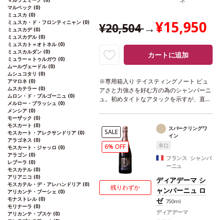
マルツェミーノ
(0)
ネ
マルベック
(0)
ミュスカ
(0)
¥15,950
ミュスカ・ド・フロンティニャン
(0)
¥20,504
→
ミュスカデ
(0)
ミュスカデル
(0)
ミュスカト＝オトネル
(0)
ミュスカルダン
(0)
カートに追加
ミュラー＝トゥルガウ
(0)
ムールヴェードル
(0)
ムシュコタリ
(0)
※専用箱入り
テイスティングノート
ピュ
アマロネ
(0)
ムスカテラー
(0)
アさと力強さを好む方の為のシャンパーニ
ムロン・ド・ブルゴーニュ
(0)
ュ。初めタイトなアタックを示すが、直ち
メルロー・ブラッシュ
(0)
に滑らかな泡立ちとなり、林檎やベルガモ
メンシア
(0)
の香りを示しやがてレモンタルトの含みを
モーザック
(0)
示す。生き生きとしたミネラル感のある力
モスカート
(0)
スパークリングワ
SALE
モスカート・アレクサンドリア
(0)
強いシャンパーニュ。食前酒として魅力的
イン
アラゴネス
(0)
である。 最大限の複雑さを示し、葡萄を豊
辛口
6% OFF
モスカート・ジャッロ
(0)
富に表現したキュヴェは、世界中の市場に
アラゴン
(0)
フランス シャンパ
出荷される前に最長5年間熟成される。と
レブーラ
(0)
ーニュ
ても辛口のブリュット・ゼロ。最良の葡萄
モスカテル
(0)
アリアニコ
(0)
品種のみがドサージュ・ゼロ ディアデー
ディアデーマ シ
モスカテル・デ・アレハンドリア
(0)
マ用に厳選され使用される。約67％含まれ
残りわずか
ャンパーニュ ロ
アリカンテ・ブーシェ
(0)
ているピノ・ノワールはフレッシュな赤果
モナストレル
(0)
ゼ
750ml
実、木、苺や柑橘類の含みを造り出す。約
モリナーラ
(0)
ディアデーマ
33%含まれているシャルドネはバニラやト
アリカンテ・ブスケ
(0)