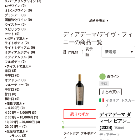
スパークリングワイン
(2)
ロゼワイン
(0)
オレンジワイン
(0)
ブランデー
(0)
酒精強化ワイン
(0)
続きを表示 ▼
ウイスキー
(0)
スピリッツ
(0)
ディアデーマ/デイヴ・フィ
セット
(0)
●
ボディで選ぶ
▼
ニーの商品一覧
ライトボディ
(2)
ライトミディアム
(0)
表示
8
新着順
▼
ITEMS
ミディアムボディ
(0)
順
ミディアムフル
(0)
フルボディ
(2)
●
テイストで選ぶ
▼
辛口
(8)
中辛口
(0)
白ワイン
オフドライ
(0)
辛口
フルーティー
(0)
中甘口
(0)
まとめ買い
甘口
(0)
極甘口
(0)
イタリア トスカー
●
価格で選ぶ
▼
ナ
～4,000円
(0)
4,001円～7,000円
(3)
ディアデーマ ダ
残りわずか
7,001円～10,000円
(1)
マーレ ビアンコ
10,001円～20,000円
(4)
1
20,001円～
(0)
(2024)
750ml
●
生産地で選ぶ
▼
ライトボデ
フルボディ
ディアデーマ
フランス
(2)
ィ