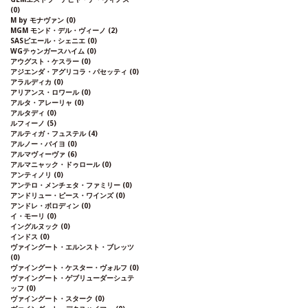
(0)
M by モナヴァン
(0)
MGM モンド・デル・ヴィーノ
(2)
SASピエール・シェニエ
(0)
WGテゥンガースハイム
(0)
アウグスト・ケスラー
(0)
アジエンダ・アグリコラ・パセッティ
(0)
アラルディカ
(0)
アリアンス・ロワール
(0)
アルタ・アレーリャ
(0)
アルタディ
(0)
ルフィーノ
(5)
アルティガ・フュステル
(4)
アルノー・バイヨ
(0)
アルマヴィーヴァ
(6)
アルマニャック・ドゥロール
(0)
アンティノリ
(0)
アンテロ・メンチェタ・ファミリー
(0)
アンドリュー・ピース・ワインズ
(0)
アンドレ・ボロディン
(0)
イ・モーリ
(0)
イングルヌック
(0)
インドス
(0)
ヴァイングート・エルンスト・ブレッツ
(0)
ヴァイングート・ケスター・ヴォルフ
(0)
ヴァイングート・ゲブリューダーシュテ
ッフ
(0)
ヴァイングート・スターク
(0)