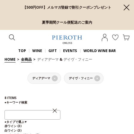
【500円OFF】メルマガ登録で割引クーポンプレゼント
夏季期間クール便配送のご案内
TOP
WINE
GIFT
EVENTS
WORLD WINE BAR
HOME
>
全商品
>
ディアデーマ
&
デイヴ・フィニー
ディアデーマ
デイヴ・フィニー
×
×
8
ITEMS
●
キーワード検索
●
タイプで選ぶ
▼
赤ワイン
(3)
白ワイン
(3)