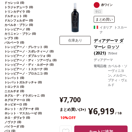
ドゥレッロ
(0)
でフルーティーなノーズが広がる。口に含
赤ワイン
トラジャデューラ
(0)
むと、フレッシュ、エレガントで繊細、美
トリンカデイラ
(0)
辛口
味しいストラクチャーを伴う。爽やかで風
ドルチェット
(0)
味豊かな後味が続く。食事に良く合い、ま
まとめ買い
ドルンフェルダー
(0)
たアペリティフにも最適。
合う料理
オレ
カベルネ・ブラン
(0)
イタリア トスカー
トレッビアーノ
(0)
ンジと生姜風味のエビのソテー、レモング
ナ
カリニャン・ブラン
(0)
ラスとナンプラー風味のベトナム風ポーク
レブラ
(0)
チョップなどと好相性
ディアデーマ ダ
葡萄品種
ヴェルメ
在庫あり
バルベーラ
(0)
ンティーノ 40%、ソーヴィニヨン・ブラ
マーレ ロッソ
トレッビアーノ・グレケット
(0)
ン 40%、ヴィオニエ 20%
トレッビアーノ・スポレティーノ
(0)
(2021)
750ml
トレッビアーノ・ダブルッツォ
(0)
ディアデーマ
トレッビアーノ・ディ・ソアーヴェ
(0)
トレッビアーノ・ディ・ルガーナ
(0)
葡萄品種:
カベルネ・ソ
トレッビアーノ・トスカーナ
(0)
ーヴィニヨ
トレッビアーノ・プロカニコ
(0)
ン, メルロー,
トレパット
(0)
プティ・ヴェ
トレパットガルナッチャ
(0)
ルド
トロンテス
(0)
ニエルチオ
(0)
ネグル・デ・ドラガシャニ
(0)
¥7,700
ネグロアマーロ
(0)
ネッビオーロ
(0)
¥6,919
ネレット・カプチーオ
(0)
まとめ買い(3+)
ネレット・マスカレーゼ
(0)
/ 1本
10%OFF
ネロ・ダヴォラ
(0)
ノヴァク
(0)
バイラーダ
(0)
バコ
(0)
カートに追加