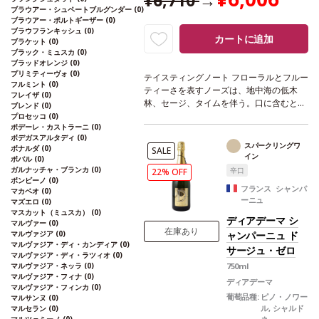
¥6,710
→
ブラウアー・シュペートブルグンダー
(0)
ブラウアー・ポルトギーザー
(0)
ブラウフランキッシュ
(0)
カートに追加
ブラケット
(0)
ブラック・ミュスカ
(0)
ブラッドオレンジ
(0)
プリミティーヴォ
(0)
テイスティングノート
フローラルとフルー
フルミント
(0)
ティーさを表すノーズは、地中海の低木
フレイザ
(0)
林、セージ、タイムを伴う。口に含むと、
ブレンド
(0)
とてもフレッシュ、エレガントで繊細さを
プロセッコ
(0)
ポデーレ・カストラーニ
(0)
感じ、素晴らしく美味なストラクチャーを
ボデガスアルタディ
(0)
持つ。爽やかでしっかりした、深みのある
スパークリングワ
ボナルダ
(0)
SALE
後味が続く。
合う料理
オレンジとジンジ
イン
ボバル
(0)
ャー風味のエビのソテー、レモングラスと
ガルナッチャ・ブランカ
(0)
辛口
22% OFF
ナンプラー添えのベトナム風ポークチョッ
ボンビーノ
(0)
フランス シャンパ
マカベオ
(0)
プなどと好相性
葡萄品種
40% ヴェルメン
ーニュ
マズエロ
(0)
ティーノ、40% シャルドネ、20% ソーヴ
マスカット（ミュスカ）
(0)
ィニヨン・ブラン
ディアデーマ シ
マルヴァー
(0)
在庫あり
マルヴァジア
(0)
ャンパーニュ ド
マルヴァジア・ディ・カンディア
(0)
サージュ・ゼロ
マルヴァジア・ディ・ラツィオ
(0)
マルヴァジア・ネッラ
(0)
750ml
マルヴァジア・フィナ
(0)
ディアデーマ
マルヴァジア・フィンカ
(0)
葡萄品種:
ピノ・ノワー
マルサンヌ
(0)
ル, シャルド
マルセラン
(0)