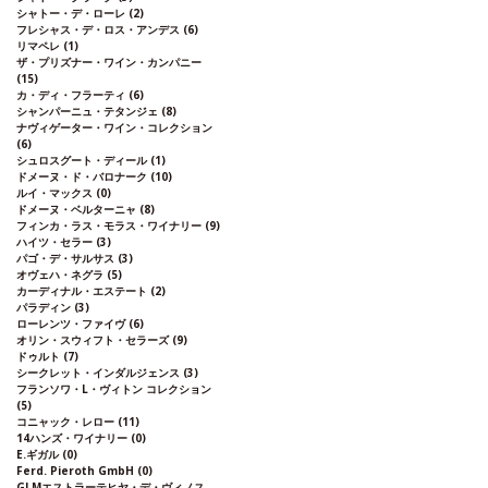
シャトー・デ・ローレ
(2)
フレシャス・デ・ロス・アンデス
(6)
リマペレ
(1)
ザ・プリズナー・ワイン・カンパニー
(15)
カ・ディ・フラーティ
(6)
シャンパーニュ・テタンジェ
(8)
ナヴィゲーター・ワイン・コレクション
(6)
シュロスグート・ディール
(1)
ドメーヌ・ド・バロナーク
(10)
ルイ・マックス
(0)
ドメーヌ・ベルターニャ
(8)
フィンカ・ラス・モラス・ワイナリー
(9)
ハイツ・セラー
(3)
パゴ・デ・サルサス
(3)
オヴェハ・ネグラ
(5)
カーディナル・エステート
(2)
パラディン
(3)
ローレンツ・ファイヴ
(6)
オリン・スウィフト・セラーズ
(9)
ドゥルト
(7)
シークレット・インダルジェンス
(3)
フランソワ・L・ヴィトン コレクション
(5)
コニャック・レロー
(11)
14ハンズ・ワイナリー
(0)
E.ギガル
(0)
Ferd. Pieroth GmbH
(0)
GLMエストラーテヒヤ・デ・ヴィノス