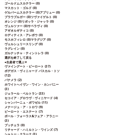
ゴールドムスカテラー
(0)
マスカット・ゴルド
(0)
ゲルバームスカテラー
(0)
アブリュー
(0)
ブラウブルガー
(0)
ツヴァイゲルト
(0)
オレンジ
(0)
リボッラ・ジャッラ
(0)
ヴュルツァー
(0)
サペラヴィ
(0)
アギオルギティコ
(0)
ロディティス・アレポウ
(0)
モスホフィレロ
(0)
マラグジア
(0)
ヴェルシュリースリング
(0)
ラグレイン
(0)
ガルナッチャ・ティントレラ
(0)
選択を終了して戻る
●
生産者で選ぶ
▼
ヴァイングート・ピーロート
(37)
ボデガス・ヴィニャード パスカル・トソ
(12)
パナメラ
(2)
ホワイトへイヴン・ワイン・カンパニー
(3)
ジェラール・ベルトラン
(33)
セコイア・グロウヴ・ヴィニヤード
(4)
シャンパーニュ・ボワゼル
(11)
メナージュ・ア・トロワ
(9)
ピーロート・エステート
(7)
ボール・フォーラス&フェア・アラニー
(3)
ブッチェラ
(0)
リチャード・ハミルトン・ワインズ
(7)
シャトー・クラーク
(3)