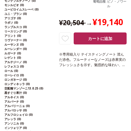
モンテプルチアーノ
(0)
フィー、ほのかなアーモンド、ブリオッシ
葡萄品種:
ピノ・ノワー
モンルビオ
(0)
ル
ュやほのかなライム、アカシアの花の含み
ユービロイムスレーベ
(0)
を加える。しばらくグラスに置いておくと
ユニ・ブラン
(0)
洗練された特徴を示す。他のディアデーマ
アリゴテ
(0)
¥19,140
¥20,504
→
の商品と同じように最も重要なフレッシュ
ラボソ
(0)
ランブルスコ
(0)
さ、複雑さ、長い余韻を持つ。
葡萄品種
リースリング
(0)
ピノ・ノワール、シャルドネ
アリント
(0)
カートに追加
リヴァーナー
(0)
ルーサンヌ
(0)
ルーレンダー
(0)
ルガーナ
(0)
※専用箱入り
テイスティングノート
澄ん
レゲント
(0)
だ赤色。フルーティーなノーズは赤果実の
アルテジーノ
(0)
フレッシュさを示す。魅惑的な味わい、ま
レフォスコ
(0)
るでイチゴを噛んだ時のようにピュアなア
葡萄品種
ピノ・ノワール
ロール
(0)
ロマを感じ、フレッシュで長い余韻を持つ
認証
デメテール、エコサート
ローレイロ
(0)
ロンガネージ
(0)
繊細なシャンパーニュ。野生のイチゴの強
ロンディネッラ
(0)
いアロマにほのかなシトラスを含む。たっ
交配種マンゾーニ13.0.25
(0)
ぷりとした赤果実にフレッシュさを感じ、
黒すぐり果汁
(0)
フレンチオーク樽の醸造によるまろやかな
アルネイス
(0)
テクスチャーを持つ。リリースまで冷涼で
アルバーナ
(0)
アルバリーニョ
(0)
暗いセラーで何年も寝かせることにより、
アルバロッサ
(0)
繊細なアロマを生み出している。食後に最
アルフロシェイロ
(0)
適。
アレッラ
(0)
アンソニカ
(0)
インツォリア
(0)