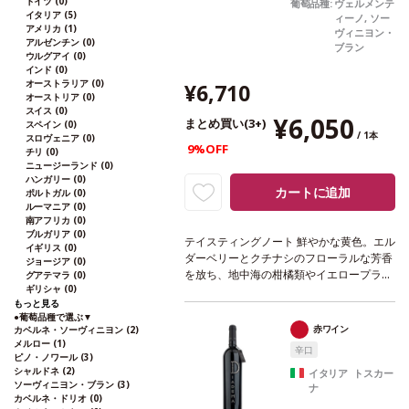
ドイツ
(0)
葡萄品種:
ヴェルメンテ
イタリア
(5)
ィーノ, ソー
アメリカ
(1)
ヴィニヨン・
アルゼンチン
(0)
ブラン
ウルグアイ
(0)
インド
(0)
オーストラリア
(0)
¥6,710
オーストリア
(0)
スイス
(0)
¥6,050
まとめ買い(3+)
スペイン
(0)
/ 1本
スロヴェニア
(0)
9%OFF
チリ
(0)
ニュージーランド
(0)
ハンガリー
(0)
カートに追加
ポルトガル
(0)
ルーマニア
(0)
南アフリカ
(0)
ブルガリア
(0)
テイスティングノート
鮮やかな黄色。エル
イギリス
(0)
ダーベリーとクチナシのフローラルな芳香
ジョージア
(0)
を放ち、地中海の柑橘類やイエロープラム
グアテマラ
(0)
ギリシャ
(0)
に、パパイヤとパッションフルーツのトロ
もっと見る
ピカルなニュアンスが加わる。口に含む
●
葡萄品種で選ぶ
▼
と、フレッシュでダイナミックな味わいが
赤ワイン
カベルネ・ソーヴィニヨン
(2)
広がり、程よい酸味とほのかな苦味の余韻
メルロー
(1)
辛口
に、黄桃、ホワイトカラント、グレープフ
ピノ・ノワール
(3)
シャルドネ
(2)
ルーツのニュアンスが深みを与え、調和し
イタリア トスカー
ソーヴィニヨン・ブラン
(3)
ナ
ている。素晴らしく生き生きとした美味し
カベルネ・ドリオ
(0)
い一本。
合う料理
オレンジと生姜風味の