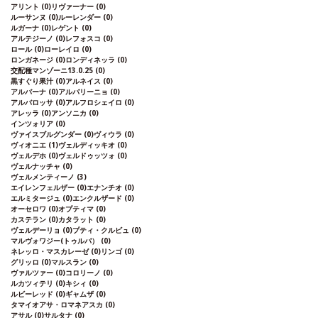
アリント
(0)
リヴァーナー
(0)
ルーサンヌ
(0)
ルーレンダー
(0)
ルガーナ
(0)
レゲント
(0)
アルテジーノ
(0)
レフォスコ
(0)
ロール
(0)
ローレイロ
(0)
ロンガネージ
(0)
ロンディネッラ
(0)
交配種マンゾーニ13.0.25
(0)
黒すぐり果汁
(0)
アルネイス
(0)
アルバーナ
(0)
アルバリーニョ
(0)
アルバロッサ
(0)
アルフロシェイロ
(0)
アレッラ
(0)
アンソニカ
(0)
インツォリア
(0)
ヴァイスブルグンダー
(0)
ヴィウラ
(0)
ヴィオニエ
(1)
ヴェルディッキオ
(0)
ヴェルデホ
(0)
ヴェルドゥッツォ
(0)
ヴェルナッチャ
(0)
ヴェルメンティーノ
(3)
エイレンフェルザー
(0)
エナンチオ
(0)
エルミタージュ
(0)
エンクルザード
(0)
オーセロワ
(0)
オプティマ
(0)
カステラン
(0)
カタラット
(0)
ヴェルデーリョ
(0)
プティ・クルビュ
(0)
マルヴォワジー(トゥルバ）
(0)
ネレッロ・マスカレーゼ
(0)
リンゴ
(0)
グリッロ
(0)
マルスラン
(0)
ヴァルツァー
(0)
コロリーノ
(0)
ルカツィテリ
(0)
キシィ
(0)
ルビーレッド
(0)
ギャムザ
(0)
タマイオアサ・ロマネアスカ
(0)
アサル
(0)
サルタナ
(0)