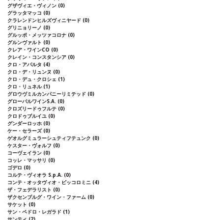
グザヴィエ・ヴィノン
(0)
グラッタマッコ
(0)
クラレンドンヒルズヴィニヤード
(0)
グリニョリーノ
(0)
グルッポ・メッツァコロナ
(0)
グルンヴァルト
(0)
クレア・ワインCO
(0)
クレイン・コンスタンシア
(0)
クロ・アパルタ
(4)
クロ・デ・リュンヌ
(0)
クロ・デュ・クロシェ
(1)
クロ・リュネル
(1)
グロウヴミルカンパニーリミテッド
(0)
グローバルワインS.A.
(0)
クロズリードゥフルテ
(0)
クロドゥブルイユ
(0)
グンダーロッホ
(0)
ケー・セラーズ
(0)
ゲオルグミュラーシュティフテュンク
(0)
ケスター・ヴォルフ
(0)
コーヴェイラン
(0)
コッレ・マッサリ
(0)
ゴデロ
(0)
コルテ・ヴィオラ S.p.A.
(0)
コンテ・オッタヴィオ・ピッコロミニ
(4)
ザ・フェデラリスト
(0)
ザクセンブルグ・ワイン・ファーム
(0)
サケット
(0)
サン・ペドロ・レガラド
(1)
サンティ
(2)