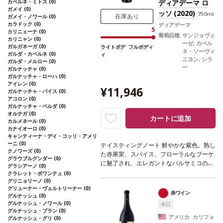
カベルネ・ミトス
(0)
ディアデーマ ロ
エビのソテー、レモングラスとナンプラー
ガメイ
(0)
ッソ (2020)
750ml
風味のベトナム風ポークチョップなどと好
在庫あり
ガメイ・ノワール
(0)
カラドック
(0)
相性
葡萄品種
ヴェルメンティーノ 60%、
ディアデーマ
5
カリニェーナ
(0)
ソーヴィニヨン・ブラン 40%
*本ヴィンテ
葡萄品種:
サンジョヴェ
カリニャン
(0)
ージが在庫切れの場合、在庫があり価格が
ーゼ, カベル
ガルガネーガ
(0)
ライトボデ
フルボディ
ネ・ソーヴィ
同様の場合は自動的に次のヴィンテージに
ガルダ・カベルネ
(0)
ィ
ニヨン, シラ
変更されます、ご了承ください。
ガルダ・メルロー
(0)
ー
ガルナッチャ
(0)
ガルナッチャ・ローハ
(0)
アイレン
(0)
¥11,946
ガルナッチャ・パイス
(0)
アコロン
(0)
ガルナッチャ・ペルダ
(0)
オルテガ
(0)
カートに追加
カルメネール
(0)
カナイオーロ
(0)
キャンティーナ・デイ・コッリ・アメリ
ーニ
(0)
テイスティングノート
鮮やかな紫色。熟し
クノワーズ
(0)
た赤果実、スパイス、フローラルなブーケ
グラウブルグンダー
(0)
に魅了され、エレガントなバルサミコのニ
グラシアーノ
(0)
ュアンスが補完する。柔らかく包み込むよ
クラレット・ボワンテュ
(0)
うな味わいが口中を満たし、しっかりとし
グリニョリーノ
(0)
グリューナー・ヴェルトリーナー
(0)
た骨格を持ちながらも調和のとれたタンニ
赤ワイン
グルナッシュ
(0)
ンと、時を経て素晴らしく展開する証しを
グルナッシュ・ノワール
(0)
辛口
感じ、長く愉しめる余韻が残る。
合う料理
グルナッシュ・ブラン
(0)
赤肉、ジビエ、熟成チーズなどと好相性
葡
アメリカ カリフォ
グルナッシュ・グリ
(0)