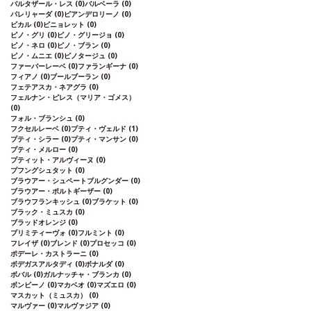
バルタザール・レス
(0)
バルベーラ
(0)
パレリャーダ
(0)
ピアンデロリーノ
(0)
ビカル
(0)
ピニョレット
(0)
ピノ・グリ
(0)
ピノ・グリージョ
(0)
ピノ・ネロ
(0)
ピノ・ブラン
(0)
ピノ・ムニエ
(0)
ピノタージュ
(0)
ファーバーレーベ
(0)
ファランギーナ
(0)
フィアノ
(0)
ブールブーラン
(0)
フェテアスカ・ネアグラ
(0)
フェルナン・ピレス（マリア・ゴメス）
(0)
フォル・ブランシュ
(0)
フクセルレーベ
(0)
プティ・ヴェルド
(1)
プティ・シラー
(0)
プティ・マンサン
(0)
プティ・メルロー
(0)
プティット・アルヴィーヌ
(0)
プフングシュタット
(0)
ブラウアー・シュペートブルグンダー
(0)
ブラウアー・ポルトギーザー
(0)
ブラウフランキッシュ
(0)
ブラケット
(0)
ブラック・ミュスカ
(0)
ブラッドオレンジ
(0)
プリミティーヴォ
(0)
フルミント
(0)
フレイザ
(0)
ブレンド
(0)
プロセッコ
(0)
ポデーレ・カストラーニ
(0)
ボデガスアルタディ
(0)
ボナルダ
(0)
ボバル
(0)
ガルナッチャ・ブランカ
(0)
ボンビーノ
(0)
マカベオ
(0)
マズエロ
(0)
マスカット（ミュスカ）
(0)
マルヴァー
(0)
マルヴァジア
(0)