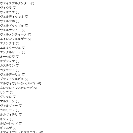
ヴァイスブルグンダー
(0)
ヴィウラ
(0)
ヴィオニエ
(0)
ヴェルディッキオ
(0)
ヴェルデホ
(0)
ヴェルドゥッツォ
(0)
ヴェルナッチャ
(0)
ヴェルメンティーノ
(0)
エイレンフェルザー
(0)
エナンチオ
(0)
エルミタージュ
(0)
エンクルザード
(0)
オーセロワ
(0)
オプティマ
(0)
カステラン
(0)
カタラット
(0)
ヴェルデーリョ
(0)
プティ・クルビュ
(0)
マルヴォワジー(トゥルバ）
(0)
ネレッロ・マスカレーゼ
(0)
リンゴ
(0)
グリッロ
(0)
マルスラン
(0)
ヴァルツァー
(0)
コロリーノ
(0)
ルカツィテリ
(0)
キシィ
(0)
ルビーレッド
(0)
ギャムザ
(0)
タマイオアサ・ロマネアスカ
(0)