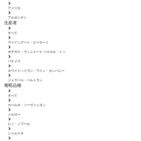
アメリカ
アルゼンチン
生産者
すべて
ヴァイングート・ピーロート
ボデガス・ヴィニャード パスカル・トソ
パナメラ
ホワイトへイヴン・ワイン・カンパニー
ジェラール・ベルトラン
葡萄品種
すべて
カベルネ・ソーヴィニヨン
メルロー
ピノ・ノワール
シャルドネ