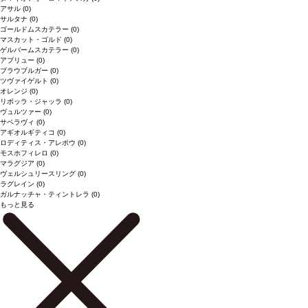
アサル
(0)
サルタナ
(0)
ゴールドムスカテラー
(0)
マスカット・ゴルド
(0)
ゲルバームスカテラー
(0)
アブリュー
(0)
ブラウブルガー
(0)
ツヴァイゲルト
(0)
オレンジ
(0)
リボッラ・ジャッラ
(0)
ヴュルツァー
(0)
サペラヴィ
(0)
アギオルギティコ
(0)
ロディティス・アレポウ
(0)
モスホフィレロ
(0)
マラグジア
(0)
ヴェルシュリースリング
(0)
ラグレイン
(0)
ガルナッチャ・ティントレラ
(0)
もっと見る