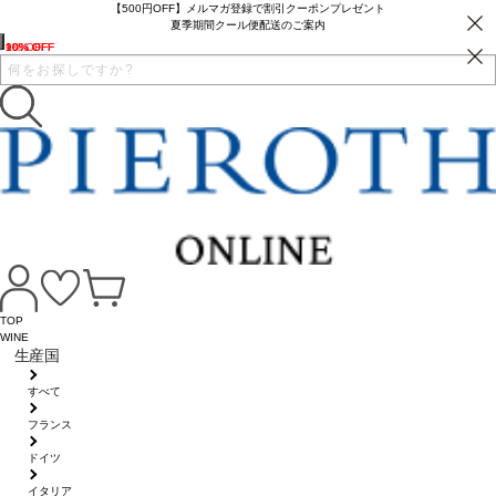
【500円OFF】メルマガ登録で割引クーポンプレゼント
夏季期間クール便配送のご案内
10% OFF
10% OFF
10% OFF
9% OFF
TOP
WINE
生産国
すべて
フランス
ドイツ
イタリア