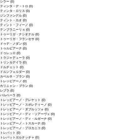
シラー
(0)
ティンタ・デ・トロ
(0)
ティンタ・ロリス
(0)
ジンファンデル
(0)
ティント・カオ
(0)
ティント・フィーノ
(0)
テンプラニーリョ
(0)
トゥーリガ・ナシオナル
(0)
トゥーリガ・フランセサ
(0)
ドゥデ・ノダン
(0)
トゥルビアーナ
(0)
ドゥレッロ
(0)
トラジャデューラ
(0)
トリンカデイラ
(0)
ドルチェット
(0)
ドルンフェルダー
(0)
カベルネ・ブラン
(0)
トレッビアーノ
(0)
カリニャン・ブラン
(0)
レブラ
(0)
バルベーラ
(0)
トレッビアーノ・グレケット
(0)
トレッビアーノ・スポレティーノ
(0)
トレッビアーノ・ダブルッツォ
(0)
トレッビアーノ・ディ・ソアーヴェ
(0)
トレッビアーノ・ディ・ルガーナ
(0)
トレッビアーノ・トスカーナ
(0)
トレッビアーノ・プロカニコ
(0)
トレパット
(0)
トレパットガルナッチャ
(0)