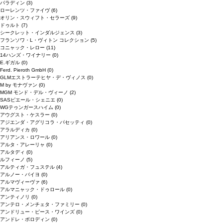
パラディン
(3)
ローレンツ・ファイヴ
(6)
オリン・スウィフト・セラーズ
(9)
ドゥルト
(7)
シークレット・インダルジェンス
(3)
フランソワ・L・ヴィトン コレクション
(5)
コニャック・レロー
(11)
14ハンズ・ワイナリー
(0)
E.ギガル
(0)
Ferd. Pieroth GmbH
(0)
GLMエストラーテヒヤ・デ・ヴィノス
(0)
M by モナヴァン
(0)
MGM モンド・デル・ヴィーノ
(2)
SASピエール・シェニエ
(0)
WGテゥンガースハイム
(0)
アウグスト・ケスラー
(0)
アジエンダ・アグリコラ・パセッティ
(0)
アラルディカ
(0)
アリアンス・ロワール
(0)
アルタ・アレーリャ
(0)
アルタディ
(0)
ルフィーノ
(5)
アルティガ・フュステル
(4)
アルノー・バイヨ
(0)
アルマヴィーヴァ
(6)
アルマニャック・ドゥロール
(0)
アンティノリ
(0)
アンテロ・メンチェタ・ファミリー
(0)
アンドリュー・ピース・ワインズ
(0)
アンドレ・ボロディン
(0)