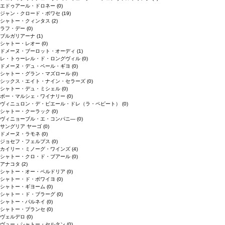
エドゥアール・ドロネー
(0)
ジャン・クロード・ボワセ
(19)
シャトー・クィンタス
(2)
ラフ・デー
(0)
ブルガリアーナ
(1)
シャトー・レオー
(0)
ドメーヌ・ブーロット・オーディ
(1)
レ・トゥーレル・ド・ロングヴィル
(0)
ドメーヌ・デュ・ペール・ギヨ
(0)
シャトー・グラン・マズロール
(0)
シックス・エイト・ナイン・セラーズ
(0)
シャトー・デュ・ミシェル
(0)
ボー・マルシェ・ワイナリー
(0)
ヴィニュロン・デ・ピエール・ドレ（ラ・ペピート）
(0)
シャトー・クーラック
(0)
ヴィニョーブル・エ・コンパニ―
(0)
サングリア ヤーゴ
(0)
ドメーヌ・ラモネ
(0)
ジョセフ・フェルプス
(0)
カイリー・ミノーグ・ワインズ
(4)
シャトー・クロ・ド・ブアール
(0)
アナコタ
(2)
シャトー・オー・ペルドリア
(0)
シャトー・ド・ボワイヨ
(0)
シャトー・ギヨーム
(0)
シャトー・ド・ブラーグ
(0)
シャトー・パルネイ
(0)
シャトー・プランセ
(0)
ヴェルデロ
(0)
ヴュー・シャトー・セルタン
(0)