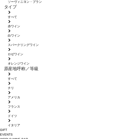
ソーヴィニヨン・ブラン
タイプ
すべて
赤ワイン
白ワイン
スパークリングワイン
ロゼワイン
オレンジワイン
原産地呼称／等級
すべて
チリ
アメリカ
フランス
ドイツ
イタリア
GIFT
EVENTS