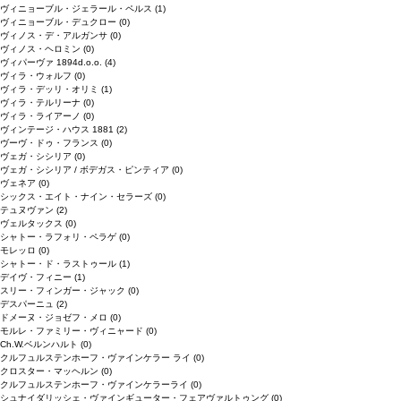
ヴィニョーブル・ジェラール・ペルス
(1)
ヴィニョーブル・デュクロー
(0)
ヴィノス・デ・アルガンサ
(0)
ヴィノス・ヘロミン
(0)
ヴィパーヴァ 1894d.o.o.
(4)
ヴィラ・ウォルフ
(0)
ヴィラ・デッリ・オリミ
(1)
ヴィラ・テルリーナ
(0)
ヴィラ・ライアーノ
(0)
ヴィンテージ・ハウス 1881
(2)
ヴーヴ・ドゥ・フランス
(0)
ヴェガ・シシリア
(0)
ヴェガ・シシリア / ボデガス・ピンティア
(0)
ヴェネア
(0)
シックス・エイト・ナイン・セラーズ
(0)
テュヌヴァン
(2)
ヴェルタックス
(0)
シャトー・ラフォリ・ペラゲ
(0)
モレッロ
(0)
シャトー・ド・ラストゥール
(1)
デイヴ・フィニー
(1)
スリー・フィンガー・ジャック
(0)
デスパーニュ
(2)
ドメーヌ・ジョゼフ・メロ
(0)
モルレ・ファミリー・ヴィニャード
(0)
Ch.W.ベルンハルト
(0)
クルフュルステンホーフ・ヴァインケラー ライ
(0)
クロスター・マッヘルン
(0)
クルフュルステンホーフ・ヴァインケラーライ
(0)
シュナイダリッシェ・ヴァインギューター・フェアヴァルトゥング
(0)