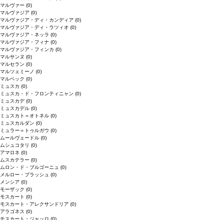
マルヴァー
(0)
マルヴァジア
(0)
マルヴァジア・ディ・カンディア
(0)
マルヴァジア・ディ・ラツィオ
(0)
マルヴァジア・ネッラ
(0)
マルヴァジア・フィナ
(0)
マルヴァジア・フィンカ
(0)
マルサンヌ
(0)
マルセラン
(0)
マルツェミーノ
(0)
マルベック
(0)
ミュスカ
(0)
ミュスカ・ド・フロンティニャン
(0)
ミュスカデ
(0)
ミュスカデル
(0)
ミュスカト＝オトネル
(0)
ミュスカルダン
(0)
ミュラー＝トゥルガウ
(0)
ムールヴェードル
(0)
ムシュコタリ
(0)
アマロネ
(0)
ムスカテラー
(0)
ムロン・ド・ブルゴーニュ
(0)
メルロー・ブラッシュ
(0)
メンシア
(0)
モーザック
(0)
モスカート
(0)
モスカート・アレクサンドリア
(0)
アラゴネス
(0)
モスカート・ジャッロ
(0)