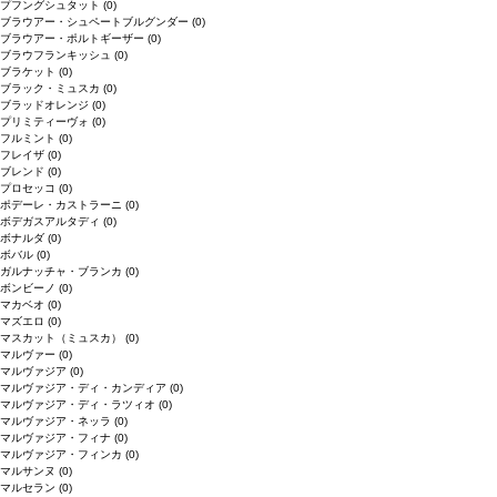
プフングシュタット
(0)
ブラウアー・シュペートブルグンダー
(0)
ブラウアー・ポルトギーザー
(0)
ブラウフランキッシュ
(0)
ブラケット
(0)
ブラック・ミュスカ
(0)
ブラッドオレンジ
(0)
プリミティーヴォ
(0)
フルミント
(0)
フレイザ
(0)
ブレンド
(0)
プロセッコ
(0)
ポデーレ・カストラーニ
(0)
ボデガスアルタディ
(0)
ボナルダ
(0)
ボバル
(0)
ガルナッチャ・ブランカ
(0)
ボンビーノ
(0)
マカベオ
(0)
マズエロ
(0)
マスカット（ミュスカ）
(0)
マルヴァー
(0)
マルヴァジア
(0)
マルヴァジア・ディ・カンディア
(0)
マルヴァジア・ディ・ラツィオ
(0)
マルヴァジア・ネッラ
(0)
マルヴァジア・フィナ
(0)
マルヴァジア・フィンカ
(0)
マルサンヌ
(0)
マルセラン
(0)