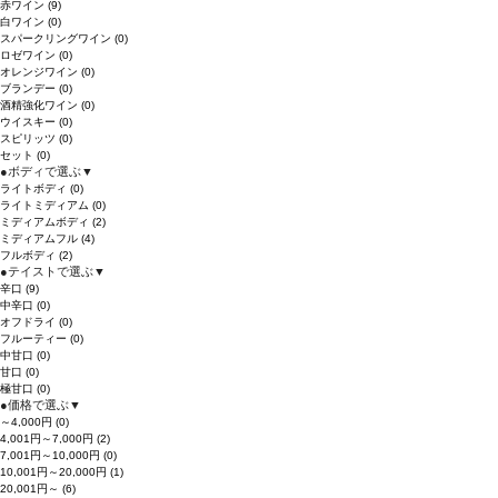
赤ワイン
(9)
白ワイン
(0)
スパークリングワイン
(0)
ロゼワイン
(0)
オレンジワイン
(0)
ブランデー
(0)
酒精強化ワイン
(0)
ウイスキー
(0)
スピリッツ
(0)
セット
(0)
●
ボディで選ぶ
▼
ライトボディ
(0)
ライトミディアム
(0)
ミディアムボディ
(2)
ミディアムフル
(4)
フルボディ
(2)
●
テイストで選ぶ
▼
辛口
(9)
中辛口
(0)
オフドライ
(0)
フルーティー
(0)
中甘口
(0)
甘口
(0)
極甘口
(0)
●
価格で選ぶ
▼
～4,000円
(0)
4,001円～7,000円
(2)
7,001円～10,000円
(0)
10,001円～20,000円
(1)
20,001円～
(6)