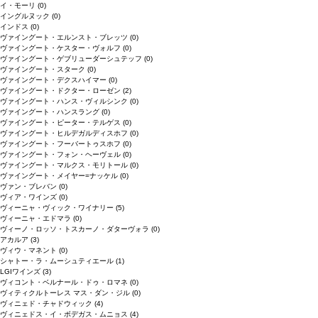
イ・モーリ
(0)
イングルヌック
(0)
インドス
(0)
ヴァイングート・エルンスト・ブレッツ
(0)
ヴァイングート・ケスター・ヴォルフ
(0)
ヴァイングート・ゲブリューダーシュテッフ
(0)
ヴァイングート・スターク
(0)
ヴァイングート・デクスハイマー
(0)
ヴァイングート・ドクター・ローゼン
(2)
ヴァイングート・ハンス・ヴィルシンク
(0)
ヴァイングート・ハンスラング
(0)
ヴァイングート・ピーター・テルゲス
(0)
ヴァイングート・ヒルデガルディスホフ
(0)
ヴァイングート・フーバートゥスホフ
(0)
ヴァイングート・フォン・ヘーヴェル
(0)
ヴァイングート・マルクス・モリトール
(0)
ヴァイングート・メイヤー=ナッケル
(0)
ヴァン・ブレバン
(0)
ヴィア・ワインズ
(0)
ヴィーニャ・ヴィック・ワイナリー
(5)
ヴィーニャ・エドマラ
(0)
ヴィーノ・ロッソ・トスカーノ・ダターヴォラ
(0)
アカルア
(3)
ヴィウ・マネント
(0)
シャトー・ラ・ムーシュティエール
(1)
LGIワインズ
(3)
ヴィコント・ベルナール・ドゥ・ロマネ
(0)
ヴィティクルトーレス マス・ダン・ジル
(0)
ヴィニェド・チャドウィック
(4)
ヴィニェドス・イ・ボデガス・ムニョス
(4)