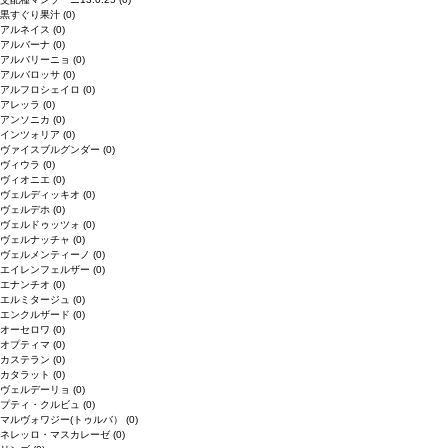
黒すぐり果汁
(0)
アルネイス
(0)
アルバーナ
(0)
アルバリーニョ
(0)
アルバロッサ
(0)
アルフロシェイロ
(0)
アレッラ
(0)
アンソニカ
(0)
インツォリア
(0)
ヴァイスブルグンダー
(0)
ヴィウラ
(0)
ヴィオニエ
(0)
ヴェルディッキオ
(0)
ヴェルデホ
(0)
ヴェルドゥッツォ
(0)
ヴェルナッチャ
(0)
ヴェルメンティーノ
(0)
エイレンフェルザー
(0)
エナンチオ
(0)
エルミタージュ
(0)
エンクルザード
(0)
オーセロワ
(0)
オプティマ
(0)
カステラン
(0)
カタラット
(0)
ヴェルデーリョ
(0)
プティ・クルビュ
(0)
マルヴォワジー(トゥルバ）
(0)
ネレッロ・マスカレーゼ
(0)