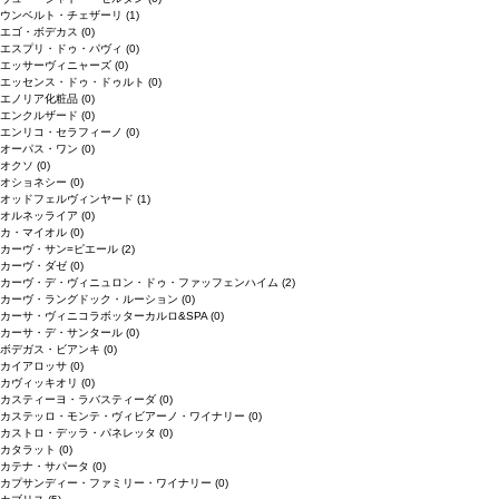
ウンベルト・チェザーリ
(1)
エゴ・ボデカス
(0)
エスプリ・ドゥ・パヴィ
(0)
エッサーヴィニャーズ
(0)
エッセンス・ドゥ・ドゥルト
(0)
エノリア化粧品
(0)
エンクルザード
(0)
エンリコ・セラフィーノ
(0)
オーパス・ワン
(0)
オクソ
(0)
オショネシー
(0)
オッドフェルヴィンヤード
(1)
オルネッライア
(0)
カ・マイオル
(0)
カーヴ・サン=ピエール
(2)
カーヴ・ダゼ
(0)
カーヴ・デ・ヴィニュロン・ドゥ・ファッフェンハイム
(2)
カーヴ・ラングドック・ルーション
(0)
カーサ・ヴィニコラボッターカルロ&SPA
(0)
カーサ・デ・サンタール
(0)
ボデガス・ビアンキ
(0)
カイアロッサ
(0)
カヴィッキオリ
(0)
カスティーヨ・ラバスティーダ
(0)
カステッロ・モンテ・ヴィビアーノ・ワイナリー
(0)
カストロ・デッラ・パネレッタ
(0)
カタラット
(0)
カテナ・サパータ
(0)
カプサンディー・ファミリー・ワイナリー
(0)