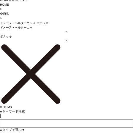
WORLD WINE BAR
HOME
>
全商品
>
ドメーヌ・ベルターニャ
&
ボナッキ
ドメーヌ・ベルターニャ
×
ボナッキ
×
9
ITEMS
●
キーワード検索
●
タイプで選ぶ
▼