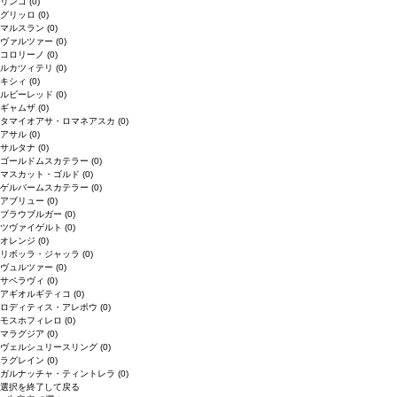
リンゴ
(0)
グリッロ
(0)
マルスラン
(0)
ヴァルツァー
(0)
コロリーノ
(0)
ルカツィテリ
(0)
キシィ
(0)
ルビーレッド
(0)
ギャムザ
(0)
タマイオアサ・ロマネアスカ
(0)
アサル
(0)
サルタナ
(0)
ゴールドムスカテラー
(0)
マスカット・ゴルド
(0)
ゲルバームスカテラー
(0)
アブリュー
(0)
ブラウブルガー
(0)
ツヴァイゲルト
(0)
オレンジ
(0)
リボッラ・ジャッラ
(0)
ヴュルツァー
(0)
サペラヴィ
(0)
アギオルギティコ
(0)
ロディティス・アレポウ
(0)
モスホフィレロ
(0)
マラグジア
(0)
ヴェルシュリースリング
(0)
ラグレイン
(0)
ガルナッチャ・ティントレラ
(0)
選択を終了して戻る