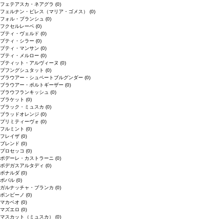
フェテアスカ・ネアグラ
(0)
フェルナン・ピレス（マリア・ゴメス）
(0)
フォル・ブランシュ
(0)
フクセルレーベ
(0)
プティ・ヴェルド
(0)
プティ・シラー
(0)
プティ・マンサン
(0)
プティ・メルロー
(0)
プティット・アルヴィーヌ
(0)
プフングシュタット
(0)
ブラウアー・シュペートブルグンダー
(0)
ブラウアー・ポルトギーザー
(0)
ブラウフランキッシュ
(0)
ブラケット
(0)
ブラック・ミュスカ
(0)
ブラッドオレンジ
(0)
プリミティーヴォ
(0)
フルミント
(0)
フレイザ
(0)
ブレンド
(0)
プロセッコ
(0)
ポデーレ・カストラーニ
(0)
ボデガスアルタディ
(0)
ボナルダ
(0)
ボバル
(0)
ガルナッチャ・ブランカ
(0)
ボンビーノ
(0)
マカベオ
(0)
マズエロ
(0)
マスカット（ミュスカ）
(0)