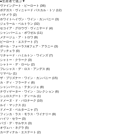
●
生産者で選ぶ
▼
ヴァイングート・ピーロート
(36)
ボデガス・ヴィニャード パスカル・トソ
(12)
パナメラ
(2)
ホワイトへイヴン・ワイン・カンパニー
(3)
ジェラール・ベルトラン
(32)
セコイア・グロウヴ・ヴィニヤード
(4)
シャンパーニュ・ボワゼル
(11)
メナージュ・ア・トロワ
(9)
ピーロート・エステート
(7)
ボール・フォーラス&フェア・アラニー
(3)
ブッチェラ
(0)
リチャード・ハミルトン・ワインズ
(7)
シャトー・クラーク
(3)
シャトー・デ・ローレ
(2)
フレシャス・デ・ロス・アンデス
(6)
リマペレ
(1)
ザ・プリズナー・ワイン・カンパニー
(15)
カ・ディ・フラーティ
(6)
シャンパーニュ・テタンジェ
(8)
ナヴィゲーター・ワイン・コレクション
(6)
シュロスグート・ディール
(1)
ドメーヌ・ド・バロナーク
(10)
ルイ・マックス
(1)
ドメーヌ・ベルターニャ
(7)
フィンカ・ラス・モラス・ワイナリー
(9)
ハイツ・セラー
(3)
パゴ・デ・サルサス
(3)
オヴェハ・ネグラ
(5)
カーディナル・エステート
(2)