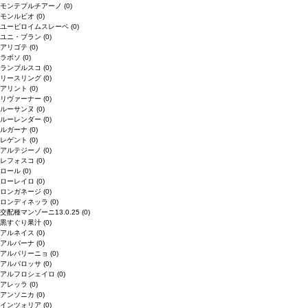
モンテプルチアーノ
(0)
モンルビオ
(0)
ユービロイムスレーベ
(0)
ユニ・ブラン
(0)
アリゴテ
(0)
ラボソ
(0)
ランブルスコ
(0)
リースリング
(0)
アリント
(0)
リヴァーナー
(0)
ルーサンヌ
(0)
ルーレンダー
(0)
ルガーナ
(0)
レゲント
(0)
アルテジーノ
(0)
レフォスコ
(0)
ロール
(0)
ローレイロ
(0)
ロンガネージ
(0)
ロンディネッラ
(0)
交配種マンゾーニ13.0.25
(0)
黒すぐり果汁
(0)
アルネイス
(0)
アルバーナ
(0)
アルバリーニョ
(0)
アルバロッサ
(0)
アルフロシェイロ
(0)
アレッラ
(0)
アンソニカ
(0)
インツォリア
(0)