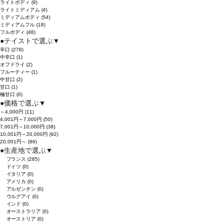
ライトボディ
(9)
ライトミディアム
(4)
ミディアムボディ
(54)
ミディアムフル
(18)
フルボディ
(48)
●
テイストで選ぶ
▼
辛口
(278)
中辛口
(1)
オフドライ
(2)
フルーティー
(1)
中甘口
(2)
甘口
(1)
極甘口
(0)
●
価格で選ぶ
▼
～4,000円
(11)
4,001円～7,000円
(50)
7,001円～10,000円
(38)
10,001円～20,000円
(92)
20,001円～
(96)
●
生産地で選ぶ
▼
フランス
(285)
ドイツ
(0)
イタリア
(0)
アメリカ
(0)
アルゼンチン
(0)
ウルグアイ
(0)
インド
(0)
オーストラリア
(0)
オーストリア
(0)