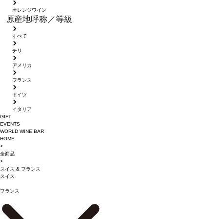
オレンジワイン
原産地呼称／等級
すべて
チリ
アメリカ
フランス
ドイツ
イタリア
GIFT
EVENTS
WORLD WINE BAR
HOME
>
全商品
>
スイス
&
フランス
スイス
フランス