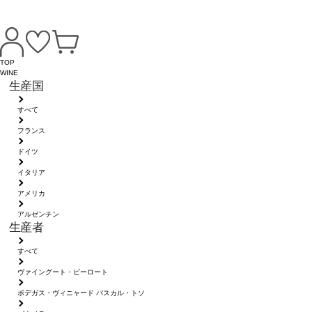
TOP
WINE
生産国
すべて
フランス
ドイツ
イタリア
アメリカ
アルゼンチン
生産者
すべて
ヴァイングート・ピーロート
ボデガス・ヴィニャード パスカル・トソ