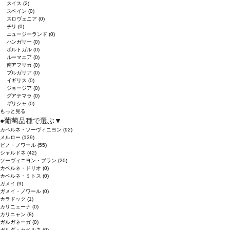
スイス
(2)
スペイン
(0)
スロヴェニア
(0)
チリ
(0)
ニュージーランド
(0)
ハンガリー
(0)
ポルトガル
(0)
ルーマニア
(0)
南アフリカ
(0)
ブルガリア
(0)
イギリス
(0)
ジョージア
(0)
グアテマラ
(0)
ギリシャ
(0)
もっと見る
●
葡萄品種で選ぶ
▼
カベルネ・ソーヴィニヨン
(92)
メルロー
(139)
ピノ・ノワール
(55)
シャルドネ
(42)
ソーヴィニヨン・ブラン
(20)
カベルネ・ドリオ
(0)
カベルネ・ミトス
(0)
ガメイ
(9)
ガメイ・ノワール
(0)
カラドック
(1)
カリニェーナ
(0)
カリニャン
(8)
ガルガネーガ
(0)
ガルダ・カベルネ
(0)