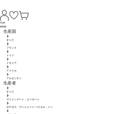
TOP
WINE
生産国
すべて
フランス
ドイツ
イタリア
アメリカ
アルゼンチン
生産者
すべて
ヴァイングート・ピーロート
ボデガス・ヴィニャード パスカル・トソ