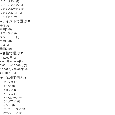
ライトボディ
(1)
ライトミディアム
(0)
ミディアムボディ
(0)
ミディアムフル
(0)
フルボディ
(0)
●
テイストで選ぶ
▼
辛口
(1)
中辛口
(0)
オフドライ
(0)
フルーティー
(0)
中甘口
(0)
甘口
(0)
極甘口
(0)
●
価格で選ぶ
▼
～4,000円
(0)
4,001円～7,000円
(1)
7,001円～10,000円
(0)
10,001円～20,000円
(0)
20,001円～
(0)
●
生産地で選ぶ
▼
フランス
(0)
ドイツ
(0)
イタリア
(1)
アメリカ
(0)
アルゼンチン
(0)
ウルグアイ
(0)
インド
(0)
オーストラリア
(0)
オーストリア
(0)