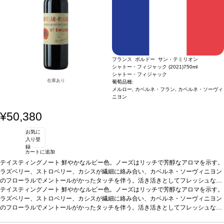
フランス ボルドー サン・テミリオン
シャトー・フィジャック (2021)
750ml
シャトー・フィジャック
在庫あり
葡萄品種:
メルロー, カベルネ・フラン, カベルネ・ソーヴィ
ニヨン
¥50,380
お気に
入り登
録
カートに追加
テイスティングノート
鮮やかなルビー色。ノーズはリッチで芳醇なアロマを示す。
ラズベリー、ストロベリー、カシスが繊細に絡み合い、カベルネ・ソーヴィニヨン
のフローラルでメントールがかったタッチを伴う。活き活きとしてフレッシュな味
わいを持ち、アタックはソフトで、たっぷりとしたメルローに運ばれる。ミッドパ
テイスティングノート
鮮やかなルビー色。ノーズはリッチで芳醇なアロマを示す。
レットの広がりは、優れたカベルネ・フランによって肉付けされ、甘美なカベル
ラズベリー、ストロベリー、カシスが繊細に絡み合い、カベルネ・ソーヴィニヨン
ネ・ソーヴィニヨンが調和して続き、堂々とした個性を与えている。完璧に統合さ
のフローラルでメントールがかったタッチを伴う。活き活きとしてフレッシュな味
れたタンニンに、石墨のテクスチャーが口の中を撫でる。後味は驚くほど風味豊か
わいを持ち、アタックはソフトで、たっぷりとしたメルローに運ばれる。ミッドパ