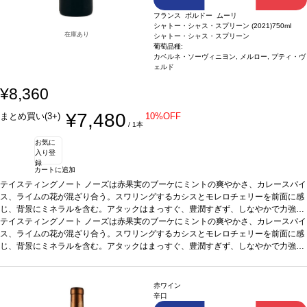
フランス ボルドー ムーリ
シャトー・シャス・スプリーン (2021)
750ml
在庫あり
シャトー・シャス・スプリーン
葡萄品種:
カベルネ・ソーヴィニヨン, メルロー, プティ・ヴ
ェルド
¥8,360
¥7,480
まとめ買い(3+)
10%OFF
/ 1本
お気に
入り登
録
カートに追加
テイスティングノート
ノーズは赤果実のブーケにミントの爽やかさ、カレースパイ
ス、ライムの花が混ざり合う。スワリングするカシスとモレロチェリーを前面に感
じ、背景にミネラルを含む。アタックはまっすぐ、豊潤すぎず、しなやかで力強い
味わいを示す。滑らかなタンニンは繊細に織り込まれ、石灰質も感じる。長い余韻
テイスティングノート
ノーズは赤果実のブーケにミントの爽やかさ、カレースパイ
の後味は見事。
ス、ライムの花が混ざり合う。スワリングするカシスとモレロチェリーを前面に感
葡萄品種
53% カベルネ・ソーヴィニヨン、38% メルロー、9% プ
ティ・ヴェルド
じ、背景にミネラルを含む。アタックはまっすぐ、豊潤すぎず、しなやかで力強い
味わいを示す。滑らかなタンニンは繊細に織り込まれ、石灰質も感じる。長い余韻
の後味は見事。
葡萄品種
53% カベルネ・ソーヴィニヨン、38% メルロー、9% プ
ティ・ヴェルド
赤ワイン
辛口