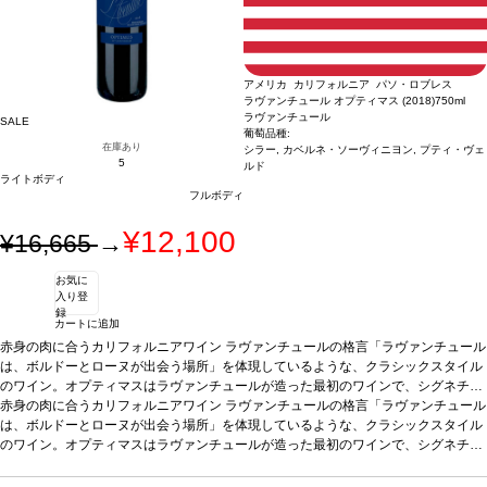
す、ご了承ください。
アメリカ カリフォルニア パソ・ロブレス
ラヴァンチュール オプティマス (2018)
750ml
ラヴァンチュール
SALE
葡萄品種:
在庫あり
シラー, カベルネ・ソーヴィニヨン, プティ・ヴェ
5
ルド
ライトボディ
フルボディ
¥12,100
¥16,665
→
お気に
入り登
録
カートに追加
赤身の肉に合うカリフォルニアワイン ラヴァンチュールの格言「ラヴァンチュール
は、ボルドーとローヌが出会う場所」を体現しているような、クラシックスタイル
のワイン。オプティマスはラヴァンチュールが造った最初のワインで、シグネチャ
ーブレンドとして知られている。若いうちから飲めて、価格も手ごろ。ラヴァンチ
赤身の肉に合うカリフォルニアワイン ラヴァンチュールの格言「ラヴァンチュール
ュールワインのラインアップへの、完璧な導入となるワインです。
は、ボルドーとローヌが出会う場所」を体現しているような、クラシックスタイル
テイスティング
ノート
のワイン。オプティマスはラヴァンチュールが造った最初のワインで、シグネチャ
深みのある紫色。クレーム・ド・カシス、ブラックリコリス、タバコ、チョ
コレートの美しい含みを示し、石と土のミネラルも感じられる。リッチなミディア
ーブレンドとして知られている。若いうちから飲めて、価格も手ごろ。ラヴァンチ
ムからフルボディ、美しくピュアで滑らかなタンニンを持つ。ラヴァンチュールを
ュールワインのラインアップへの、完璧な導入となるワインです。
テイスティング