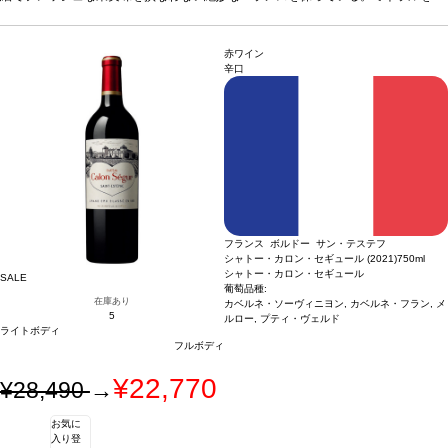
う精密な味わいが、長く余韻まで続く。
葡萄品種
87% カベルネ・ソーヴィニヨ
ン、8% メルロー、3% カベルネ・フラン、2% プティ・ヴェルド
赤ワイン
辛口
フランス ボルドー サン・テステフ
シャトー・カロン・セギュール (2021)
750ml
シャトー・カロン・セギュール
SALE
葡萄品種:
在庫あり
カベルネ・ソーヴィニヨン, カベルネ・フラン, メ
5
ルロー, プティ・ヴェルド
ライトボディ
フルボディ
¥22,770
¥28,490
→
お気に
入り登