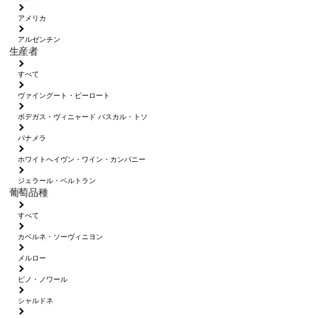
アメリカ
アルゼンチン
生産者
すべて
ヴァイングート・ピーロート
ボデガス・ヴィニャード パスカル・トソ
パナメラ
ホワイトへイヴン・ワイン・カンパニー
ジェラール・ベルトラン
葡萄品種
すべて
カベルネ・ソーヴィニヨン
メルロー
ピノ・ノワール
シャルドネ