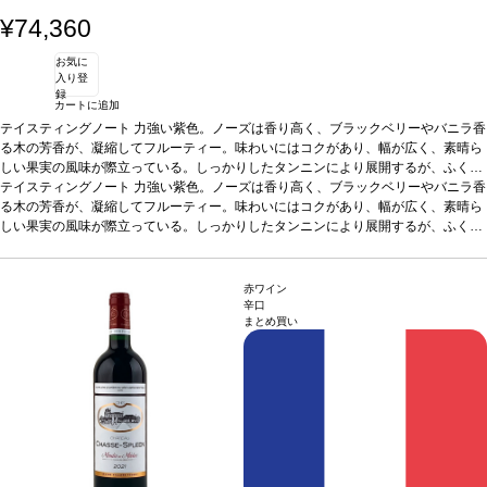
¥74,360
お気に
入り登
録
カートに追加
テイスティングノート
力強い紫色。ノーズは香り高く、ブラックベリーやバニラ香
る木の芳香が、凝縮してフルーティー。味わいにはコクがあり、幅が広く、素晴ら
しい果実の風味が際立っている。しっかりしたタンニンにより展開するが、ふくよ
かでビロードのように滑らかで、風味は豊か。爽やかで、素晴らしく長い余韻を感
テイスティングノート
力強い紫色。ノーズは香り高く、ブラックベリーやバニラ香
じる。芳醇で見事な後味が続く。
る木の芳香が、凝縮してフルーティー。味わいにはコクがあり、幅が広く、素晴ら
葡萄品種
47.9% メルロー、45.8% カベルネ・ソ
ーヴィニヨン、6.3% カベルネ・フラン
しい果実の風味が際立っている。しっかりしたタンニンにより展開するが、ふくよ
かでビロードのように滑らかで、風味は豊か。爽やかで、素晴らしく長い余韻を感
じる。芳醇で見事な後味が続く。
葡萄品種
47.9% メルロー、45.8% カベルネ・ソ
ーヴィニヨン、6.3% カベルネ・フラン
赤ワイン
辛口
まとめ買い