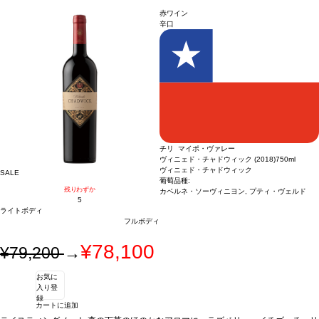
知るための最適なエントリーワイン。10年以上は美味しく飲める一本 by ジェブ・
ノート
深みのある紫色。クレーム・ド・カシス、ブラックリコリス、タバコ、チョ
赤ワイン
ダナック
コレートの美しい含みを示し、石と土のミネラルも感じられる。リッチなミディア
合う料理
ローストビーフ、ラム、家きん、スパイスの効いた料理
葡萄品
辛口
種
ムからフルボディ、美しくピュアで滑らかなタンニンを持つ。ラヴァンチュールを
シラー 56%、カベルネ・ソーヴィニヨン 32%、プティ・ヴェルド 12% ※ラヴ
ァンチュールの畑で栽培した葡萄100%使用
知るための最適なエントリーワイン。10年以上は美味しく飲める一本 by ジェブ・
ダナック
合う料理
ローストビーフ、ラム、家きん、スパイスの効いた料理
葡萄品
種
シラー 56%、カベルネ・ソーヴィニヨン 32%、プティ・ヴェルド 12% ※ラヴ
ァンチュールの畑で栽培した葡萄100%使用
チリ マイポ・ヴァレー
ヴィニェド・チャドウィック (2018)
750ml
ヴィニェド・チャドウィック
SALE
葡萄品種:
残りわずか
カベルネ・ソーヴィニヨン, プティ・ヴェルド
5
ライトボディ
フルボディ
¥78,100
¥79,200
→
お気に
入り登
録
カートに追加