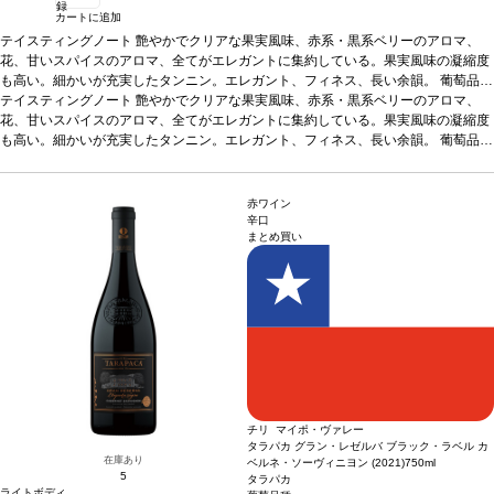
録
カートに追加
テイスティングノート
艶やかでクリアな果実風味、赤系・黒系ベリーのアロマ、
花、甘いスパイスのアロマ、全てがエレガントに集約している。果実風味の凝縮度
も高い。細かいが充実したタンニン。エレガント、フィネス、長い余韻。
葡萄品種
81% カベルネ・ソーヴィニヨン、11% カベルネ・フラン、7% メルロー、1% プテ
テイスティングノート
艶やかでクリアな果実風味、赤系・黒系ベリーのアロマ、
ィ・ヴェルド
花、甘いスパイスのアロマ、全てがエレガントに集約している。果実風味の凝縮度
も高い。細かいが充実したタンニン。エレガント、フィネス、長い余韻。
葡萄品種
81% カベルネ・ソーヴィニヨン、11% カベルネ・フラン、7% メルロー、1% プテ
ィ・ヴェルド
赤ワイン
辛口
まとめ買い
チリ マイポ・ヴァレー
タラパカ グラン・レゼルバ ブラック・ラベル カ
在庫あり
ベルネ・ソーヴィニヨン (2021)
750ml
5
タラパカ
ライトボディ