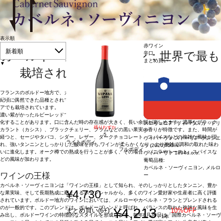
表示順
赤ワイン
新着順
カベルネ・ソーヴィニヨン：世界で最も
辛口
まとめ買い
▼
栽培されている赤ワイン葡萄品種
フランスのボルドー地方で、カベルネ・フランとソーヴィニヨン・ブランの自然交配により、17世
紀頃に偶然できた品種とされています。現在はカリフォルニアや南アフリカ、チリ、オーストラリ
アでも栽培されています。
濃い紫がかったルビーレッドで、色が非常に深く、濃厚な印象を与え、熟成が進むとレンガ色に変
化することがあります。口に含んだ時の存在感が大きく、長い余韻が楽しめます。濃厚なブラック
スロヴェニア ヴィパウスカ・ドリ
残りわずか
カラント（カシス）、ブラックチェリー、プラムなどの黒い果実の香りが特徴です。また、時間が
ナ
5
経つと、セージやタバコ、シダー、レザー、ダークチョコレート、スパイスなどの複雑な風味が現
ヴィパーヴァ ストーリア ランシエ
ライトボディ
れ、強いタンニンとしっかりした酸味を持ち,ワインが柔らかくなり、より複雑で調和の取れた味わ
リ (2020)
750ml
フルボディ
いに進化します。オーク樽での熟成を行うことが多く、その場合、バニラやトースト、スパイスな
ヴィパーヴァ 1894d.o.o.
どの風味が加わります。
葡萄品種:
カベルネ・ソーヴィニヨン, メルロ
ワインの王様
ー
カベルネ・ソーヴィニヨンは「ワインの王様」として知られ、そのしっかりとしたタンニン、豊か
¥4,730
な果実味、そして長期熟成に耐えうるポテンシャルから、多くのワイン愛好家や生産者に高く評価
されています。ボルドー地方のワインにおいては、メルローやカベルネ・フランとブレンドされる
のが一般的です。このブレンドは、ボルドーブレンドと呼ばれ、バランスの取れた複雑な風味を生
¥4,213
まとめ買い(6+)
10%OFF
み出し、ボルドーワインの特徴的なスタイルを形成します。毎年8月30日は「国際カベルネ・ソーヴ
/ 1本