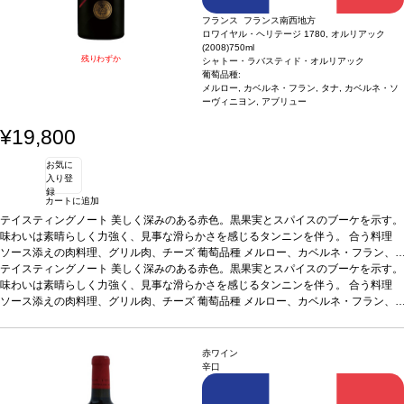
フランス フランス南西地方
ロワイヤル・ヘリテージ 1780, オルリアック
(2008)
750ml
残りわずか
シャトー・ラバスティド・オルリアック
葡萄品種:
メルロー, カベルネ・フラン, タナ, カベルネ・ソ
ーヴィニヨン, アブリュー
¥19,800
お気に
入り登
録
カートに追加
テイスティングノート
美しく深みのある赤色。黒果実とスパイスのブーケを示す。
味わいは素晴らしく力強く、見事な滑らかさを感じるタンニンを伴う。
合う料理
ソース添えの肉料理、グリル肉、チーズ
葡萄品種
メルロー、カベルネ・フラン、
タナ、カベルネ・ソーヴィニヨン、アブリュー
テイスティングノート
美しく深みのある赤色。黒果実とスパイスのブーケを示す。
味わいは素晴らしく力強く、見事な滑らかさを感じるタンニンを伴う。
合う料理
ソース添えの肉料理、グリル肉、チーズ
葡萄品種
メルロー、カベルネ・フラン、
タナ、カベルネ・ソーヴィニヨン、アブリュー
赤ワイン
辛口