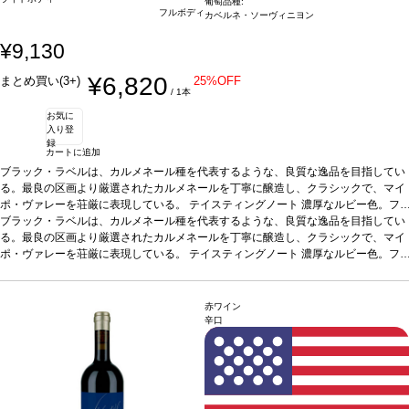
葡萄品種:
フルボディ
カベルネ・ソーヴィニヨン
¥9,130
¥6,820
まとめ買い(3+)
25%OFF
/ 1本
お気に
入り登
録
カートに追加
ブラック・ラベルは、カルメネール種を代表するような、良質な逸品を目指してい
る。最良の区画より厳選されたカルメネールを丁寧に醸造し、クラシックで、マイ
ポ・ヴァレーを荘厳に表現している。
テイスティングノート
濃厚なルビー色。フ
レッシュ、フルーティーで複雑なノーズは、チェリーなどの赤果実の含みが際立
ブラック・ラベルは、カルメネール種を代表するような、良質な逸品を目指してい
ち、プラム、ブラックベリー、カシスなどの黒果実も加わり、ほのかにローリエも
る。最良の区画より厳選されたカルメネールを丁寧に醸造し、クラシックで、マイ
感じる。樽熟成によるクローブ、黒胡椒、バニラをたっぷりと示すミディアムボデ
ポ・ヴァレーを荘厳に表現している。
テイスティングノート
濃厚なルビー色。フ
ィで、しっかりとした骨格を持つ味わいは、まろやかで滑らか。熟して心地よいタ
レッシュ、フルーティーで複雑なノーズは、チェリーなどの赤果実の含みが際立
ンニンに、ブラックベリー、カシス、プラムなどの黒果実のアロマが口中に広が
ち、プラム、ブラックベリー、カシスなどの黒果実も加わり、ほのかにローリエも
り、美味しくバランスが取れていて、長い余韻が続く。
感じる。樽熟成によるクローブ、黒胡椒、バニラをたっぷりと示すミディアムボデ
合う料理
熟成チーズ、マ
赤ワイン
ッシュルームやボロネーゼのパスタ、仔牛のグリル、ラム、鴨
ィで、しっかりとした骨格を持つ味わいは、まろやかで滑らか。熟して心地よいタ
葡萄品種
100% カ
辛口
ベルネ・ソーヴィニヨン
ンニンに、ブラックベリー、カシス、プラムなどの黒果実のアロマが口中に広が
認証
チリ：サステナブル認証
*本ヴィンテージが在庫切れ
の場合、在庫があり価格が同様の場合は自動的に次のヴィンテージに変更されま
り、美味しくバランスが取れていて、長い余韻が続く。
合う料理
熟成チーズ、マ
す、ご了承ください。
ッシュルームやボロネーゼのパスタ、仔牛のグリル、ラム、鴨
葡萄品種
100% カ
ベルネ・ソーヴィニヨン
認証
チリ：サステナブル認証
*本ヴィンテージが在庫切れ
の場合、在庫があり価格が同様の場合は自動的に次のヴィンテージに変更されま