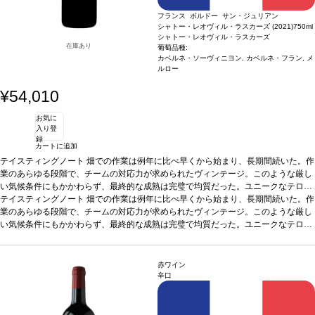
フランス ボルドー サン・ジュリアン
シャトー・レオヴィル・ラスカーズ (2021)
750ml
シャトー・レオヴィル・ラスカーズ
在庫あり
葡萄品種:
カベルネ・ソーヴィニヨン, カベルネ・フラン, メ
ルロー
¥54,010
お気に
入り登
録
カートに追加
テイスティングノート
畑での作業は例年に比べ早くから始まり、長期間続いた。作
業のあらゆる段階で、チームの対応力が求められたヴィンテージ。このような厳し
い気候条件にもかかわらず、最終的な成熟は完璧で均質だった。ユニークなテロワ
ールは深みのある、エレガントで複雑、かつまっすぐなカベルネを、そして滑らか
テイスティングノート
畑での作業は例年に比べ早くから始まり、長期間続いた。作
で空気感のあるメルローを生み出した。気品があり、フレッシュでリッチなグラ
業のあらゆる段階で、チームの対応力が求められたヴィンテージ。このような厳し
ン・ヴァンは、美しいアロマの複雑さを持ち、極めてエレガント。
い気候条件にもかかわらず、最終的な成熟は完璧で均質だった。ユニークなテロワ
葡萄品種
80%
カベルネ・ソーヴィニヨン、15% カベルネ・フラン、5% メルロー
ールは深みのある、エレガントで複雑、かつまっすぐなカベルネを、そして滑らか
で空気感のあるメルローを生み出した。気品があり、フレッシュでリッチなグラ
ン・ヴァンは、美しいアロマの複雑さを持ち、極めてエレガント。
葡萄品種
80%
赤ワイン
カベルネ・ソーヴィニヨン、15% カベルネ・フラン、5% メルロー
辛口