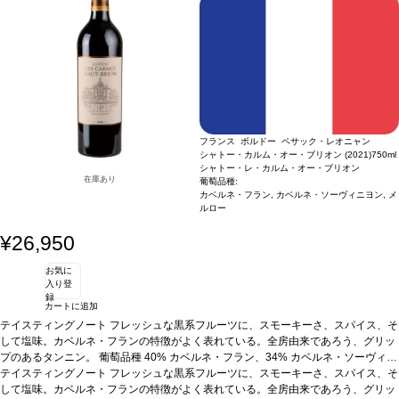
フランス ボルドー ペサック・レオニャン
シャトー・カルム・オー・ブリオン (2021)
750ml
シャトー・レ・カルム・オー・ブリオン
在庫あり
葡萄品種:
カベルネ・フラン, カベルネ・ソーヴィニヨン, メ
ルロー
¥26,950
お気に
入り登
録
カートに追加
テイスティングノート
フレッシュな黒系フルーツに、スモーキーさ、スパイス、そ
して塩味。カベルネ・フランの特徴がよく表れている。全房由来であろう、グリッ
プのあるタンニン。
葡萄品種
40% カベルネ・フラン、34% カベルネ・ソーヴィニ
ヨン、26% メルロー
テイスティングノート
フレッシュな黒系フルーツに、スモーキーさ、スパイス、そ
して塩味。カベルネ・フランの特徴がよく表れている。全房由来であろう、グリッ