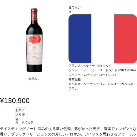
で長い。
レットの広がりは、優れたカベルネ・フランによって肉付けされ、甘美なカベル
葡萄品種
37% メルロー、32% カベルネ・フラン、31% カベルネ・ソー
ヴィニヨン
ネ・ソーヴィニヨンが調和して続き、堂々とした個性を与えている。完璧に統合さ
赤ワイン
れたタンニンに、石墨のテクスチャーが口の中を撫でる。後味は驚くほど風味豊か
辛口
で長い。
葡萄品種
37% メルロー、32% カベルネ・フラン、31% カベルネ・ソー
ヴィニヨン
フランス ボルドー ポイヤック
シャトー・ムートン・ロートシルト (2021)
750ml
シャトー・ムートン・ロートシルト
在庫あり
葡萄品種:
カベルネ・ソーヴィニヨン, メルロー, カベルネ・
フラン
¥130,900
お気に
入り登
録
カートに追加
テイスティングノート
深みのある濃い色調。紫がかった光沢。濃厚でエレガントな
香り。ブラックベリーとカシスの芳しいアロマが、アイリスを思わせるフローラル