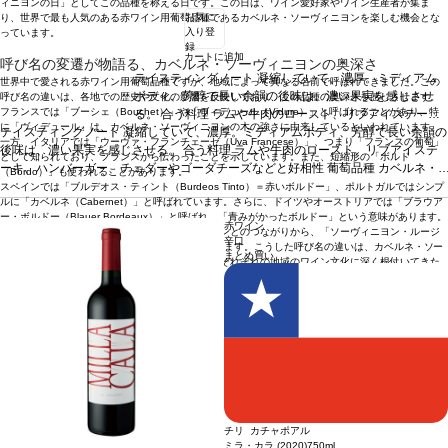
ィニヨンの日」としてこの品種を称える日です。この日は、ワイン愛好家やワイン生産者が集ま
お気に
り、世界で最も人気のある赤ワイン用葡萄品種であるカベルネ・ソーヴィニヨンを楽しむ機会とな
入り登
っています。
録
カートに追加
呼び名の変遷が物語る、カベルネ・ソーヴィニヨンの奥深さ
テイスティングノート
凝縮していて、濃厚。ミディアム
世界中で愛される赤ワイン用葡萄品種ですが、地域によって異なる名前で呼ばれてきました。この
ボディ、芳醇で長い余韻の後味は、濃い果実を感じさせ
呼び名の違いは、各地での歴史や文化の影響を反映しており、この品種の奥深さを感じさせます。
フランスでは「ブーシェ（Bouchet）」や「ヴィデュール（Vidure）」と呼ばれることがあり、特
る。
合う料理
ラムや牛肉のロースト、リブアイステー
に「ヴィデュール」は、カベルネ・ソーヴィニヨンの木の強さに由来しているといわれています。
テイスティングノート
凝縮していて、濃厚。ミディアムボディ、芳醇で長い余韻の
キ、ハンバーガー、チェダーやゴーダチーズなどと好相性
一方、イタリアでは「ウーヴァ・フランチェーゼ（Uva Francese）」、つまり「フランスの葡萄」
後味は、濃い果実を感じさせる。
葡萄品種
合う料理
カベルネ・ソーヴィニヨン、メルロー
ラムや牛肉のロースト、リブアイステ
*本ヴィン
として知られており、フランスから伝わったことを示しています。また、短縮形の「ボルド
ーキ、ハンバーガー、チェダーやゴーダチーズなどと好相性
テージが在庫切れの場合、在庫があり価格が同様の場合は
葡萄品種
カベルネ・
（Bordo）」も使われることがあります。
ソーヴィニヨン、メルロー
自動的に次のヴィンテージに変更されます、ご了承くださ
*本ヴィンテージが在庫切れの場合、在庫があり価格が
スペインでは「ブルデオス・ティント（Burdeos Tinto）＝赤いボルドー」、ポルトガルではシンプ
ルに「カベルネ（Cabernet）」と呼ばれています。さらに、ドイツやオーストリアでは「ブラウア
同様の場合は自動的に次のヴィンテージに変更されます、ご了承ください。
い。
ー・ボルドー（Blauer Bordeaux）」と呼ばれ、「青みがかったボルドー」という意味があります。
赤ワイン
また、この品種の親であるソーヴィニヨン・ブランとのつながりから、「ソーヴィニヨン・ルージ
辛口
ュ（Sauvignon Rouge）」と呼ばれることもあります。こうした呼び名の違いは、カベルネ・ソー
まとめ買い
ヴィニヨンが長い時間をかけて世界中に広がり、それぞれの地域のワイン文化に深く根付いてきた
証拠といえるでしょう。
合う料理
ステーキ、ローストビーフ、ラムチョップ、バーベキューリブ、チェダーやゴルゴンゾーラなどの
強い風味を持つチーズ、ダークチョコレート、豚の角煮、筑前煮
カベルネ・ソーヴィニヨン主体のオススメワイン
ナチュラエ カベルネ・ソーヴィニヨン (2022)
ナヴィゲーター カリフォルニア カベルネ・ソーヴィニヨン (2023)
リバティー カベルネ・ソーヴィニヨン (2021)
トソ カベルネ・ソーヴィニヨン (2023)
チリ カチャポアル
ミラ・カラ (2020)
750ml