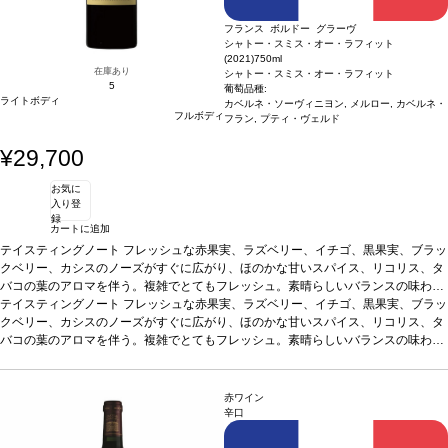
フランス ボルドー グラーヴ
シャトー・スミス・オー・ラフィット
(2021)
750ml
在庫あり
シャトー・スミス・オー・ラフィット
5
葡萄品種:
ライトボディ
カベルネ・ソーヴィニヨン, メルロー, カベルネ・
フルボディ
フラン, プティ・ヴェルド
¥29,700
お気に
入り登
録
カートに追加
テイスティングノート
フレッシュな赤果実、ラズベリー、イチゴ、黒果実、ブラッ
クベリー、カシスのノーズがすぐに広がり、ほのかな甘いスパイス、リコリス、タ
バコの葉のアロマを伴う。複雑でとてもフレッシュ。素晴らしいバランスの味わい
は、フレッシュで活き活きとしている。凝縮していて、柔らかいテクスチャーを持
テイスティングノート
フレッシュな赤果実、ラズベリー、イチゴ、黒果実、ブラッ
ち、調和が取れている。鮮やかでエネルギーに満ち溢れ、見事な余韻を持つ。複雑
クベリー、カシスのノーズがすぐに広がり、ほのかな甘いスパイス、リコリス、タ
な風味は新鮮な果実、スパイス、シガーボックスに、テロワールを表す微かにスモ
バコの葉のアロマを伴う。複雑でとてもフレッシュ。素晴らしいバランスの味わい
ーキーなミネラルも感じる。調和と滑らかさが組み合わさる、複雑で偉大なワイ
は、フレッシュで活き活きとしている。凝縮していて、柔らかいテクスチャーを持
ン。
ち、調和が取れている。鮮やかでエネルギーに満ち溢れ、見事な余韻を持つ。複雑
葡萄品種
63% カベルネ・ソーヴィニヨン、33% メルロー、3% カベルネ・フ
ラン、1% プティ・ヴェルド
な風味は新鮮な果実、スパイス、シガーボックスに、テロワールを表す微かにスモ
赤ワイン
ーキーなミネラルも感じる。調和と滑らかさが組み合わさる、複雑で偉大なワイ
辛口
ン。
葡萄品種
63% カベルネ・ソーヴィニヨン、33% メルロー、3% カベルネ・フ
ラン、1% プティ・ヴェルド