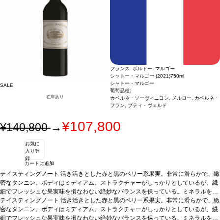
フランス ボルドー マルゴー
シャトー・マルゴー (2021)
750ml
シャトー・マルゴー
SALE
葡萄品種:
在庫あり
カベルネ・ソーヴィニヨン, メルロー, カベルネ・
フラン, プティ・ヴェルド
¥107,800
¥140,800
→
お気に
入り登
録
カートに追加
テイスティングノート
活き活きとした赤と黒のベリー系果実。非常に滑らかで、緻
密なタンニン。ボディはミディアム。ストラクチャーがしっかりとしているが、繊
細でフレッシュな果実味を損なわない絶妙なバランスを保っている。ミネラルを伴
う精密な味わいが、長く余韻まで続く。
テイスティングノート
活き活きとした赤と黒のベリー系果実。非常に滑らかで、緻
葡萄品種
87% カベルネ・ソーヴィニヨ
ン、8% メルロー、3% カベルネ・フラン、2% プティ・ヴェルド
密なタンニン。ボディはミディアム。ストラクチャーがしっかりとしているが、繊
細でフレッシュな果実味を損なわない絶妙なバランスを保っている。ミネラルを伴