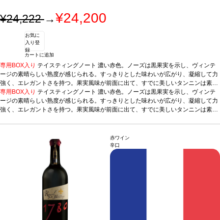
¥24,200
¥24,222
→
お気に
入り登
録
カートに追加
専用BOX入り
テイスティングノート
濃い赤色。ノーズは黒果実を示し、ヴィンテ
ージの素晴らしい熟度が感じられる。すっきりとした味わいが広がり、凝縮して力
強く、エレガントさを持つ。果実風味が前面に出て、すでに美しいタンニンは素晴
らしく溶け込んでいる。
専用BOX入り
テイスティングノート
合う料理
濃厚な料理、肉料理、チーズ、ソースパスタ、
濃い赤色。ノーズは黒果実を示し、ヴィンテ
鉄板焼き、天ぷら、ラーメン
ージの素晴らしい熟度が感じられる。すっきりとした味わいが広がり、凝縮して力
葡萄品種
メルロー50%、カベルネ・ソーヴィニヨン5
0%
強く、エレガントさを持つ。果実風味が前面に出て、すでに美しいタンニンは素晴
*本ヴィンテージが在庫切れの場合、在庫があり価格が同様の場合は自動的に次
のヴィンテージに変更されます、ご了承ください。
らしく溶け込んでいる。
合う料理
濃厚な料理、肉料理、チーズ、ソースパスタ、
鉄板焼き、天ぷら、ラーメン
葡萄品種
メルロー50%、カベルネ・ソーヴィニヨン5
0%
*本ヴィンテージが在庫切れの場合、在庫があり価格が同様の場合は自動的に次
赤ワイン
のヴィンテージに変更されます、ご了承ください。
辛口