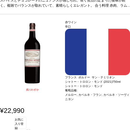
0% カベルネ・ソーヴィニヨン
スパイスとチョコレートのニュアンスが感じられ、長く焦点の定まった後味が続
*本ヴィンテージが在庫切れの場合、在庫があり価
格が同様の場合は自動的に次のヴィンテージに変更されますのでご了承ください。
く。複雑でバランスが取れていて、素晴らしくエレガント。
合う料理
赤肉、ラム
肉料理、パスタ、上質な熟成チーズなどと好相性。
葡萄品種
50% マルベック、5
0% カベルネ・ソーヴィニヨン
*本ヴィンテージが在庫切れの場合、在庫があり価
格が同様の場合は自動的に次のヴィンテージに変更されますのでご了承ください。
赤ワイン
辛口
フランス ボルドー サン・テミリオン
シャトー・トロロン・モンド (2021)
750ml
シャトー・トロロン・モンド
残りわずか
葡萄品種:
メルロー, カベルネ・フラン, カベルネ・ソーヴィ
ニヨン
¥22,990
お気に
入り登
録