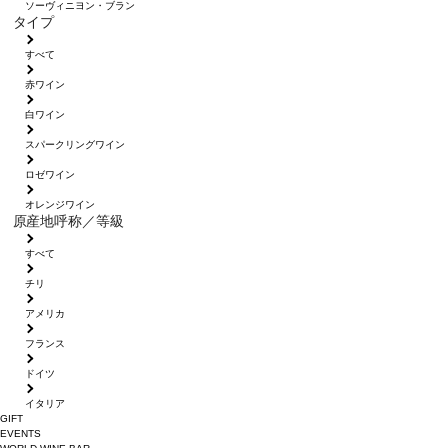
ソーヴィニヨン・ブラン
タイプ
すべて
赤ワイン
白ワイン
スパークリングワイン
ロゼワイン
オレンジワイン
原産地呼称／等級
すべて
チリ
アメリカ
フランス
ドイツ
イタリア
GIFT
EVENTS