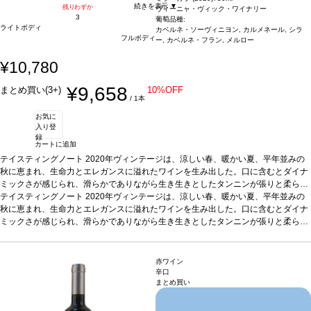
続きを表示 ▼
残りわずか
ヴィーニャ・ヴィック・ワイナリー
3
葡萄品種:
ライトボディ
カベルネ・ソーヴィニヨン, カルメネール, シラ
フルボディ
ー, カベルネ・フラン, メルロー
¥10,780
¥9,658
まとめ買い(3+)
10%OFF
/ 1本
お気に
入り登
録
カートに追加
テイスティングノート
2020年ヴィンテージは、涼しい春、暖かい夏、平年並みの
秋に恵まれ、生命力とエレガンスに溢れたワインを生み出した。口に含むとダイナ
ミックさが感じられ、滑らかでありながら生き生きとしたタンニンが張りと柔らか
さをもたらす。ヴィーニャ・ヴィックの ""バロワール ""樽プログラム（ワイナリー
テイスティングノート
2020年ヴィンテージは、涼しい春、暖かい夏、平年並みの
のオークを再利用することで、サステナビリティと循環型経済に基づく革新的なプ
秋に恵まれ、生命力とエレガンスに溢れたワインを生み出した。口に含むとダイナ
ロジェクト）により、テロワールの精神を余すところなく表現している。アロマと
ミックさが感じられ、滑らかでありながら生き生きとしたタンニンが張りと柔らか
風味を最大限に凝縮させるため、葡萄は夜間に手摘収穫する。
さをもたらす。ヴィーニャ・ヴィックの ""バロワール ""樽プログラム（ワイナリー
合う料理
フォアグ
ラのアニョロッティとコンソメ、熟成チーズなどと好相性
のオークを再利用することで、サステナビリティと循環型経済に基づく革新的なプ
葡萄品種
カベルネ・ソ
ーヴィニヨン、カルメネール、シラー、カベルネ・フラン、メルロー
ロジェクト）により、テロワールの精神を余すところなく表現している。アロマと
認証
サステ
赤ワイン
ナブル認証
風味を最大限に凝縮させるため、葡萄は夜間に手摘収穫する。
*本ヴィンテージが在庫切れの場合、在庫があり価格が同様の場合は自
合う料理
フォアグ
辛口
まとめ買い
動的に次のヴィンテージに変更されますのでご了承ください。
ラのアニョロッティとコンソメ、熟成チーズなどと好相性
葡萄品種
カベルネ・ソ
ーヴィニヨン、カルメネール、シラー、カベルネ・フラン、メルロー
認証
サステ
ナブル認証
*本ヴィンテージが在庫切れの場合、在庫があり価格が同様の場合は自