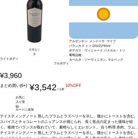
動的に次のヴィンテージに変更されますのでご了承ください。
アルゼンチン メンドーサ マイプ
バランカス トソ (2022)
750ml
在庫あり
ボデガス・ヴィニャード パスカル・トソ
5
葡萄品種:
ライトボディ
カベルネ・ソーヴィニヨン, マルベック
フルボディ
¥3,960
¥3,542
まとめ買い(6+)
10%OFF
/ 1本
お気に
入り登
録
カートに追加
テイスティングノート
熟したプラムとラズベリーを示し、微かにトーストを含む。
スパイスとチョコレートのニュアンスが感じられ、長く焦点の定まった後味が続
く。複雑でバランスが取れていて、素晴らしくエレガント。
合う料理
赤肉、ラム
肉料理、パスタ、上質な熟成チーズなどと好相性。
テイスティングノート
熟したプラムとラズベリーを示し、微かにトーストを含む。
葡萄品種
50% マルベック、5