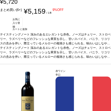
¥5,720
¥5,159
まとめ買い(6+)
9%OFF
/ 1本
お気に
入り登
録
カートに追加
テイスティングノート
深みのあるエレガントな赤色。ノーズはチェリー、ストロベ
リー、ラズベリーなどのフレッシュな果実を示し、甘いスパイス、バニラ、リコリ
スの含みを伴い、際立っているメルローの複雑さも感じられる。味わいはしなやか
でまろやか、そしてある種のフレッシュさがこのヴィンテージの美味しさを支えて
テイスティングノート
深みのあるエレガントな赤色。ノーズはチェリー、ストロベ
いる。タンニンは絹のように滑らかで、長い余韻が続く。
リー、ラズベリーなどのフレッシュな果実を示し、甘いスパイス、バニラ、リコリ
合う料理
野菜添えの鴨
肉、熟成チーズ、ショコラプラリネなどと好相性。
スの含みを伴い、際立っているメルローの複雑さも感じられる。味わいはしなやか
葡萄品種
メルロー、カベル
ネ・フラン、カベルネ・ソーヴィニヨン
でまろやか、そしてある種のフレッシュさがこのヴィンテージの美味しさを支えて
*本ヴィンテージが在庫切れの場合、在庫
があり価格が同様の場合は自動的に次のヴィンテージに変更されます、ご了承くだ
いる。タンニンは絹のように滑らかで、長い余韻が続く。
合う料理
野菜添えの鴨
さい。
肉、熟成チーズ、ショコラプラリネなどと好相性。
葡萄品種
メルロー、カベル
赤ワイン
ネ・フラン、カベルネ・ソーヴィニヨン
*本ヴィンテージが在庫切れの場合、在庫
辛口
があり価格が同様の場合は自動的に次のヴィンテージに変更されます、ご了承くだ
さい。