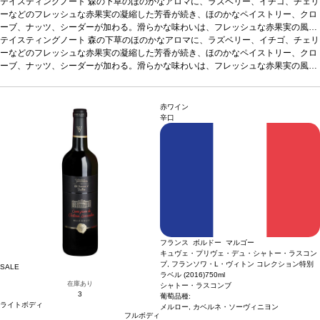
テイスティングノート
森の下草のほのかなアロマに、ラズベリー、イチゴ、チェリ
ーなどのフレッシュな赤果実の凝縮した芳香が続き、ほのかなペイストリー、クロ
ーブ、ナッツ、シーダーが加わる。滑らかな味わいは、フレッシュな赤果実の風味
が支配し、微かなタバコやカシスを含む。複雑な風味はピュアで輪郭を描き、きめ
テイスティングノート
森の下草のほのかなアロマに、ラズベリー、イチゴ、チェリ
細かなタンニンは直線的で継ぎ目のないテクスチャーを提供する。見事なエレガン
ーなどのフレッシュな赤果実の凝縮した芳香が続き、ほのかなペイストリー、クロ
スと力強さを備えていて、この先何年も愉しめる逸品。
ーブ、ナッツ、シーダーが加わる。滑らかな味わいは、フレッシュな赤果実の風味
合う料理
モン・サン・ミ
ッシェルの仔羊、フィレ・ステーキ
が支配し、微かなタバコやカシスを含む。複雑な風味はピュアで輪郭を描き、きめ
葡萄品種
97% カベルネ・ソーヴィニヨン、
3%プティ・ヴェルド
細かなタンニンは直線的で継ぎ目のないテクスチャーを提供する。見事なエレガン
スと力強さを備えていて、この先何年も愉しめる逸品。
合う料理
モン・サン・ミ
赤ワイン
ッシェルの仔羊、フィレ・ステーキ
葡萄品種
97% カベルネ・ソーヴィニヨン、
辛口
3%プティ・ヴェルド
フランス ボルドー マルゴー
キュヴェ・プリヴェ・デュ・シャトー・ラスコン
ブ, フランソワ・L・ヴィトン コレクション特別
SALE
ラベル (2016)
750ml
在庫あり
シャトー・ラスコンブ
3
葡萄品種:
ライトボディ
メルロー, カベルネ・ソーヴィニヨン
フルボディ