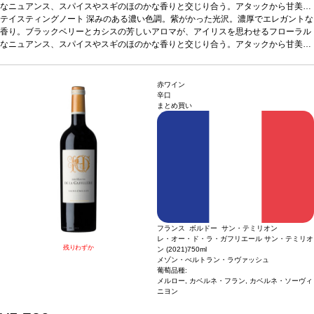
なニュアンス、スパイスやスギのほのかな香りと交じり合う。アタックから甘美で
果汁感たっぷり。バランスの良い、みずみずしく調和のとれた味わいが広がる。タ
テイスティングノート
深みのある濃い色調。紫がかった光沢。濃厚でエレガントな
ンニンの骨格は素晴らしく、ビガロー種チェリーの風味を巧みに包み込んでいる。
香り。ブラックベリーとカシスの芳しいアロマが、アイリスを思わせるフローラル
後味の余韻は長く、ミネラル感が全体を支え、スパイスとみずみずしい果実のニュ
なニュアンス、スパイスやスギのほのかな香りと交じり合う。アタックから甘美で
アンスが楽しめる。
果汁感たっぷり。バランスの良い、みずみずしく調和のとれた味わいが広がる。タ
葡萄品種
89% カベルネ・ソーヴィニヨン、10% メルロー、
1% カベルネ・フラン
ンニンの骨格は素晴らしく、ビガロー種チェリーの風味を巧みに包み込んでいる。
後味の余韻は長く、ミネラル感が全体を支え、スパイスとみずみずしい果実のニュ
赤ワイン
アンスが楽しめる。
葡萄品種
89% カベルネ・ソーヴィニヨン、10% メルロー、
辛口
まとめ買い
1% カベルネ・フラン
フランス ボルドー サン・テミリオン
レ・オー・ド・ラ・ガフリエール サン・テミリオ
残りわずか
ン (2021)
750ml
メゾン・べルトラン・ラヴァッシュ
葡萄品種:
メルロー, カベルネ・フラン, カベルネ・ソーヴィ
ニヨン