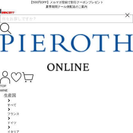
【500円OFF】メルマガ登録で割引クーポンプレゼント
夏季期間クール便配送のご案内
23% OFF
20% OFF
27% OFF
1% OFF
6% OFF
16% OFF
16% OFF
TOP
WINE
生産国
すべて
フランス
ドイツ
イタリア