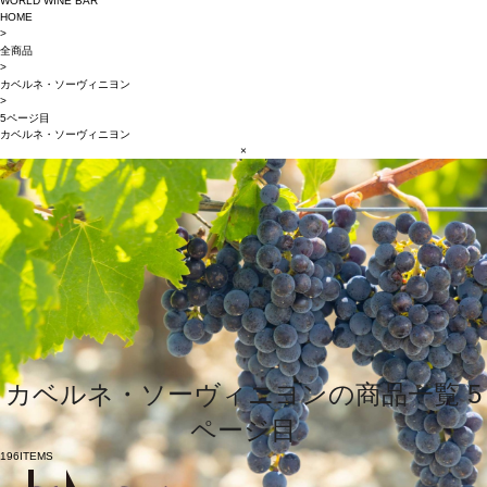
WORLD WINE BAR
HOME
>
全商品
>
カベルネ・ソーヴィニヨン
>
5ページ目
カベルネ・ソーヴィニヨン
×
カベルネ・ソーヴィニヨンの商品一覧 5
ページ目
196
ITEMS