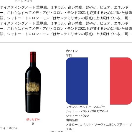
カートに追加
テイスティングノート
重厚感、ミネラル、高い精度、鮮やか、ピュア、エネルギ
ー、これらはすべてメディアがトロロン・モンド2021を絶賛するために用いた修飾
語。シャトー・トロロン・モンドはサンテミリオンの頂点に上り続けている。
葡萄
品種
テイスティングノート
85% メルロー、13% カベルネ・ソーヴィニヨン、2% カベルネ・フラン
重厚感、ミネラル、高い精度、鮮やか、ピュア、エネルギ
ー、これらはすべてメディアがトロロン・モンド2021を絶賛するために用いた修飾
語。シャトー・トロロン・モンドはサンテミリオンの頂点に上り続けている。
葡萄
品種
85% メルロー、13% カベルネ・ソーヴィニヨン、2% カベルネ・フラン
赤ワイン
辛口
フランス ボルドー マルゴー
シャトー・パルメ (2021)
750ml
シャトー・パルメ
残りわずか
葡萄品種:
5
メルロー, カベルネ・ソーヴィニヨン, プティ・ヴ
ライトボディ
ェルド