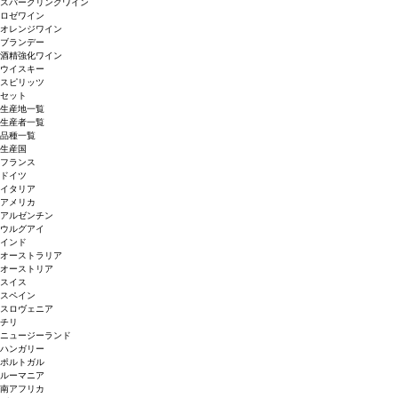
スパークリングワイン
ロゼワイン
オレンジワイン
ブランデー
酒精強化ワイン
ウイスキー
スピリッツ
セット
生産地一覧
生産者一覧
品種一覧
生産国
フランス
ドイツ
イタリア
アメリカ
アルゼンチン
ウルグアイ
インド
オーストラリア
オーストリア
スイス
スペイン
スロヴェニア
チリ
ニュージーランド
ハンガリー
ポルトガル
ルーマニア
南アフリカ