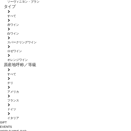
ソーヴィニヨン・ブラン
タイプ
すべて
赤ワイン
白ワイン
スパークリングワイン
ロゼワイン
オレンジワイン
原産地呼称／等級
すべて
チリ
アメリカ
フランス
ドイツ
イタリア
GIFT
EVENTS