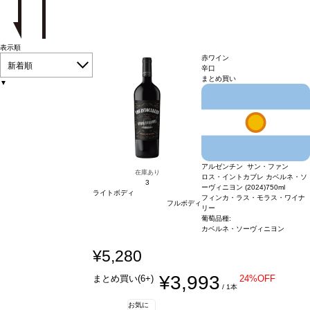
表示順
赤ワイン
新着順
辛口
まとめ買い
▼
アルゼンチン サン・ファン
在庫あり
ロス・イントカブレ カベルネ・ソ
3
ーヴィニヨン (2024)
750ml
ライトボディ
フィンカ・ラス・モラス・ワイナ
フルボディ
リー
葡萄品種:
カベルネ・ソーヴィニヨン
¥5,280
¥3,993
まとめ買い(6+)
24%OFF
/ 1本
お気に