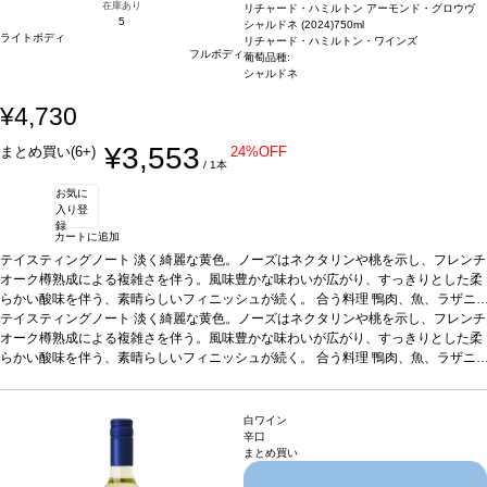
在庫あり
リチャード・ハミルトン アーモンド・グロウヴ
5
シャルドネ (2024)
750ml
ライトボディ
リチャード・ハミルトン・ワインズ
フルボディ
葡萄品種:
シャルドネ
¥4,730
¥3,553
まとめ買い(6+)
24%OFF
/ 1本
お気に
入り登
録
カートに追加
テイスティングノート
淡く綺麗な黄色。ノーズはネクタリンや桃を示し、フレンチ
オーク樽熟成による複雑さを伴う。風味豊かな味わいが広がり、すっきりとした柔
らかい酸味を伴う、素晴らしいフィニッシュが続く。
合う料理
鴨肉、魚、ラザニ
ア、チーズなどと好相性。
テイスティングノート
淡く綺麗な黄色。ノーズはネクタリンや桃を示し、フレンチ
葡萄品種
シャルドネ
*本ヴィンテージが在庫切れの場
合、在庫があり価格が同様の場合は自動的に次のヴィンテージに変更されますので
オーク樽熟成による複雑さを伴う。風味豊かな味わいが広がり、すっきりとした柔
ご了承ください。
らかい酸味を伴う、素晴らしいフィニッシュが続く。
合う料理
鴨肉、魚、ラザニ
ア、チーズなどと好相性。
葡萄品種
シャルドネ
*本ヴィンテージが在庫切れの場
合、在庫があり価格が同様の場合は自動的に次のヴィンテージに変更されますので
ご了承ください。
白ワイン
辛口
まとめ買い