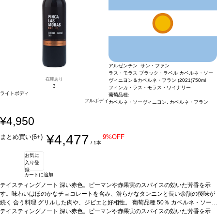
アルゼンチン サン・ファン
ラス・モラス ブラック・ラベル カベルネ・ソー
在庫あり
ヴィニヨン＆カベルネ・フラン (2021)
750ml
3
フィンカ・ラス・モラス・ワイナリー
ライトボディ
葡萄品種:
フルボディ
カベルネ・ソーヴィニヨン, カベルネ・フラン
¥4,950
¥4,477
まとめ買い(6+)
9%OFF
/ 1本
お気に
入り登
録
カートに追加
テイスティングノート
深い赤色。ピーマンや赤果実のスパイスの効いた芳香を示
す。味わいはほのかなチョコレートを含み、滑らかなタンニンと長い余韻の後味が
続く
合う料理
グリルした肉や、ジビエと好相性。
葡萄品種
50％ カベルネ・ソー
ヴィニヨン、50％ カベルネ・フラン
*本ヴィンテージが在庫切れの場合、在庫があり価格が同様の場合は自動的に次の
テイスティングノート
深い赤色。ピーマンや赤果実のスパイスの効いた芳香を示