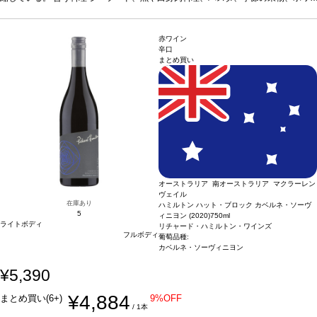
イトチーズなどと好相性
葡萄品種
シャルドネ
*本ヴィンテージが在庫切れの場合、
在庫があり価格が同様の場合は自動的に次のヴィンテージに変更されます、ご了承
ください。
赤ワイン
辛口
まとめ買い
オーストラリア 南オーストラリア マクラーレン
ヴェイル
在庫あり
ハミルトン ハット・ブロック カベルネ・ソーヴ
5
ィニヨン (2020)
750ml
ライトボディ
リチャード・ハミルトン・ワインズ
フルボディ
葡萄品種:
カベルネ・ソーヴィニヨン
¥5,390
¥4,884
まとめ買い(6+)
9%OFF
/ 1本