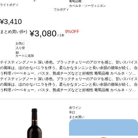
3
葡萄品種:
ライトボディ
カベルネ・ソーヴィニヨン
フルボディ
¥3,410
¥3,080
まとめ買い(6+)
9%OFF
/ 1本
お気に
入り登
録
カートに追加
テイスティングノート
深い赤色。ブラックチェリーのアロマを感じ、甘いスパイス
の風味は、ほのかなバニラを伴う。柔らかなタンニンと長い余韻の後味が続く。
合
う料理
バーベキュー、パスタ、熟成チーズなどと好相性
葡萄品種
カベルネ・ソー
ヴィニヨン 100%
テイスティングノート
*本ヴィンテージが在庫切れの場合、在庫があり価格が同様の場
深い赤色。ブラックチェリーのアロマを感じ、甘いスパイス
合は自動的に次のヴィンテージに変更されます、ご了承ください。
の風味は、ほのかなバニラを伴う。柔らかなタンニンと長い余韻の後味が続く。
合
う料理
バーベキュー、パスタ、熟成チーズなどと好相性
葡萄品種
カベルネ・ソー
ヴィニヨン 100%
*本ヴィンテージが在庫切れの場合、在庫があり価格が同様の場
合は自動的に次のヴィンテージに変更されます、ご了承ください。
赤ワイン
辛口
まとめ買い