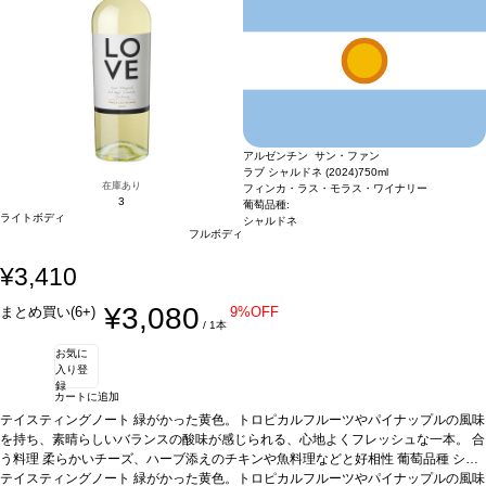
アルゼンチン サン・ファン
ラブ シャルドネ (2024)
750ml
在庫あり
フィンカ・ラス・モラス・ワイナリー
3
葡萄品種:
ライトボディ
シャルドネ
フルボディ
¥3,410
¥3,080
まとめ買い(6+)
9%OFF
/ 1本
お気に
入り登
録
カートに追加
テイスティングノート
緑がかった黄色。トロピカルフルーツやパイナップルの風味
を持ち、素晴らしいバランスの酸味が感じられる、心地よくフレッシュな一本。
合
う料理
柔らかいチーズ、ハーブ添えのチキンや魚料理などと好相性
葡萄品種
シャ
ルドネ
テイスティングノート
*本ヴィンテージが在庫切れの場合、在庫があり価格が同様の場合は自動的
緑がかった黄色。トロピカルフルーツやパイナップルの風味