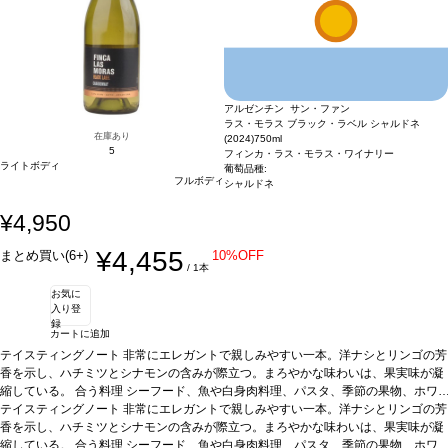
アルゼンチン サン・ファン
ラス・モラス ブラック・ラベル シャルドネ
在庫あり
(2024)
750ml
5
フィンカ・ラス・モラス・ワイナリー
ライトボディ
葡萄品種:
フルボディ
シャルドネ
¥4,950
¥4,455
まとめ買い(6+)
10%OFF
/ 1本
お気に
入り登
録
カートに追加
テイスティングノート
非常にエレガントで親しみやすい一本。洋ナシとリンゴの芳
香を示し、ハチミツとシナモンの含みが際立つ。まろやかな味わいは、果実味が凝
縮している。
合う料理
シーフード、魚や白身肉料理、パスタ、季節の果物、ホワ
イトチーズなどと好相性
テイスティングノート
非常にエレガントで親しみやすい一本。洋ナシとリンゴの芳
葡萄品種
シャルドネ
*本ヴィンテージが在庫切れの場合、
在庫があり価格が同様の場合は自動的に次のヴィンテージに変更されます、ご了承
香を示し、ハチミツとシナモンの含みが際立つ。まろやかな味わいは、果実味が凝
ください。
縮している。
合う料理
シーフード、魚や白身肉料理、パスタ、季節の果物、ホワ