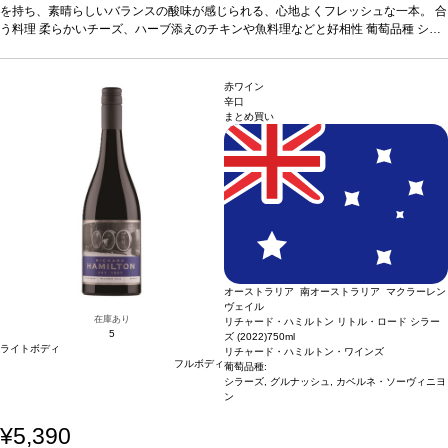
に次のヴィンテージに変更されます、ご了承ください。
を持ち、素晴らしいバランスの酸味が感じられる、心地よくフレッシュな一本。
合
う料理
柔らかいチーズ、ハーブ添えのチキンや魚料理などと好相性
葡萄品種
シャ
ルドネ
*本ヴィンテージが在庫切れの場合、在庫があり価格が同様の場合は自動的
に次のヴィンテージに変更されます、ご了承ください。
赤ワイン
辛口
まとめ買い
オーストラリア 南オーストラリア マクラーレン
ヴェイル
在庫あり
リチャード・ハミルトン リトル・ロード シラー
5
ズ (2022)
750ml
ライトボディ
リチャード・ハミルトン・ワインズ
フルボディ
葡萄品種:
シラーズ, グルナッシュ, カベルネ・ソーヴィニヨ
ン
¥5,390