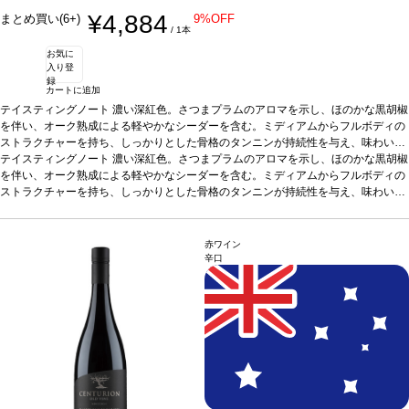
¥4,884
まとめ買い(6+)
9%OFF
/ 1本
お気に
入り登
録
カートに追加
テイスティングノート
濃い深紅色。さつまプラムのアロマを示し、ほのかな黒胡椒
を伴い、オーク熟成による軽やかなシーダーを含む。ミディアムからフルボディの
ストラクチャーを持ち、しっかりとした骨格のタンニンが持続性を与え、味わいを
まろやかにしている。素晴らしく風味豊かで、際立った果実味をエレガントに表現
テイスティングノート
濃い深紅色。さつまプラムのアロマを示し、ほのかな黒胡椒
する一本。
を伴い、オーク熟成による軽やかなシーダーを含む。ミディアムからフルボディの
合う料理
ローストビーフ、ラム、きのこのリゾット、鶏肉の照り焼き
などと好相性。
ストラクチャーを持ち、しっかりとした骨格のタンニンが持続性を与え、味わいを
葡萄品種
シラーズ 98%、グルナッシュ 1%、カベルネ・ソーヴィ
ニヨン 1%
まろやかにしている。素晴らしく風味豊かで、際立った果実味をエレガントに表現
*本ヴィンテージが在庫切れの場合、在庫があり価格が同様の場合は自
動的に次のヴィンテージに変更されます、ご了承ください。
する一本。
合う料理
ローストビーフ、ラム、きのこのリゾット、鶏肉の照り焼き
などと好相性。
葡萄品種
シラーズ 98%、グルナッシュ 1%、カベルネ・ソーヴィ
赤ワイン
ニヨン 1%
*本ヴィンテージが在庫切れの場合、在庫があり価格が同様の場合は自
辛口
動的に次のヴィンテージに変更されます、ご了承ください。