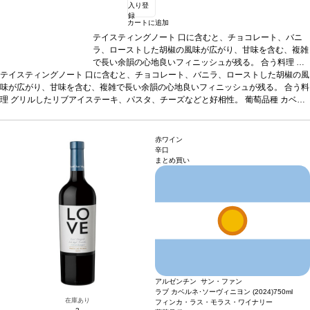
入り登
録
カートに追加
テイスティングノート
口に含むと、チョコレート、バニ
ラ、ローストした胡椒の風味が広がり、甘味を含む、複雑
で長い余韻の心地良いフィニッシュが残る。
合う料理
グ
テイスティングノート
口に含むと、チョコレート、バニラ、ローストした胡椒の風
リルしたリブアイステーキ、パスタ、チーズなどと好相
味が広がり、甘味を含む、複雑で長い余韻の心地良いフィニッシュが残る。
性。
葡萄品種
カベルネ・ソーヴィニヨン 100%
*本ヴィン
合う料
理
グリルしたリブアイステーキ、パスタ、チーズなどと好相性。
テージが在庫切れの場合、在庫があり価格が同様の場合は
葡萄品種
カベル
ネ・ソーヴィニヨン 100%
自動的に次のヴィンテージに変更されますのでご了承くだ
*本ヴィンテージが在庫切れの場合、在庫があり価格が
同様の場合は自動的に次のヴィンテージに変更されますのでご了承ください。
さい。
赤ワイン
辛口
まとめ買い
アルゼンチン サン・ファン
ラブ カベルネ･ソーヴィニヨン (2024)
750ml
在庫あり
フィンカ・ラス・モラス・ワイナリー