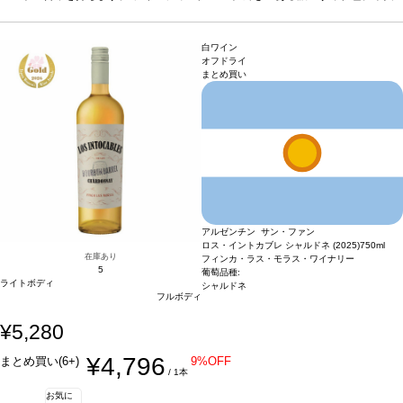
どと好相性
とウッディさの見事なバランスを表している。熟したプラム、焙煎コーヒー、チョ
葡萄品種
マルベック100％
*本ヴィンテージが在庫切れの場合、在庫が
あり価格が同様の場合は自動的に次のヴィンテージに変更されます、ご了承くださ
コレートを含み味わいが広がり、しっかりとしたストラクチャーを持ち、タンニン
い。
は滑らかでとても柔らかい。
合う料理
肉料理やバーベキュー肉、ハードチーズな
白ワイン
どと好相性
葡萄品種
マルベック100％
*本ヴィンテージが在庫切れの場合、在庫が
オフドライ
まとめ買い
あり価格が同様の場合は自動的に次のヴィンテージに変更されます、ご了承くださ
い。
アルゼンチン サン・ファン
ロス・イントカブレ シャルドネ (2025)
750ml
在庫あり
フィンカ・ラス・モラス・ワイナリー
5
葡萄品種:
ライトボディ
シャルドネ
フルボディ
¥5,280
¥4,796
まとめ買い(6+)
9%OFF
/ 1本
お気に