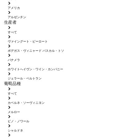
アメリカ
アルゼンチン
生産者
すべて
ヴァイングート・ピーロート
ボデガス・ヴィニャード パスカル・トソ
パナメラ
ホワイトへイヴン・ワイン・カンパニー
ジェラール・ベルトラン
葡萄品種
すべて
カベルネ・ソーヴィニヨン
メルロー
ピノ・ノワール
シャルドネ