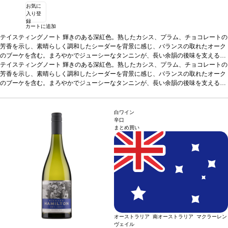
お気に
入り登
録
カートに追加
テイスティングノート
輝きのある深紅色。熟したカシス、プラム、チョコレートの
芳香を示し、素晴らしく調和したシーダーを背景に感じ、バランスの取れたオーク
のブーケを含む。まろやかでジューシーなタンニンが、長い余韻の後味を支える。
合う料理
テイスティングノート
和牛、濃厚パスタ、鴨などと好相性
輝きのある深紅色。熟したカシス、プラム、チョコレートの
葡萄品種
カベルネ・ソーヴィニヨン
*本ヴィンテージが在庫切れの場合、在庫があり価格が同様の場合は自動的に次の
芳香を示し、素晴らしく調和したシーダーを背景に感じ、バランスの取れたオーク
ヴィンテージに変更されます、ご了承ください。
のブーケを含む。まろやかでジューシーなタンニンが、長い余韻の後味を支える。
合う料理
和牛、濃厚パスタ、鴨などと好相性
葡萄品種
カベルネ・ソーヴィニヨン
*本ヴィンテージが在庫切れの場合、在庫があり価格が同様の場合は自動的に次の
ヴィンテージに変更されます、ご了承ください。
白ワイン
辛口
まとめ買い
オーストラリア 南オーストラリア マクラーレン
ヴェイル