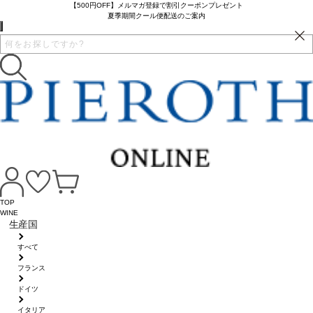
【500円OFF】メルマガ登録で割引クーポンプレゼント
夏季期間クール便配送のご案内
TOP
WINE
生産国
すべて
フランス
ドイツ
イタリア