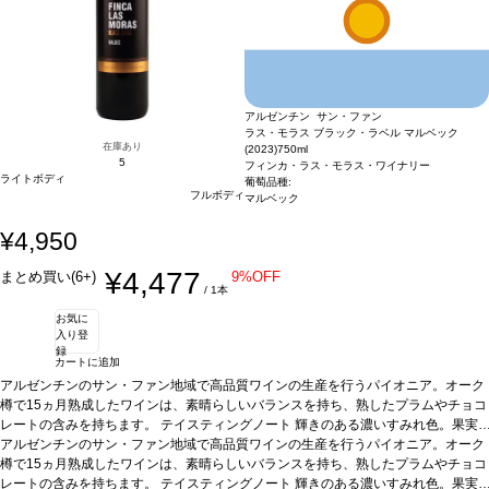
アルゼンチン サン・ファン
ラス・モラス ブラック・ラベル マルベック
在庫あり
(2023)
750ml
5
フィンカ・ラス・モラス・ワイナリー
ライトボディ
葡萄品種:
フルボディ
マルベック
¥4,950
¥4,477
まとめ買い(6+)
9%OFF
/ 1本
お気に
入り登
録
カートに追加
アルゼンチンのサン・ファン地域で高品質ワインの生産を行うパイオニア。オーク
樽で15ヵ月熟成したワインは、素晴らしいバランスを持ち、熟したプラムやチョコ
レートの含みを持ちます。
テイスティングノート
輝きのある濃いすみれ色。果実
とウッディさの見事なバランスを表している。熟したプラム、焙煎コーヒー、チョ
アルゼンチンのサン・ファン地域で高品質ワインの生産を行うパイオニア。オーク
コレートを含み味わいが広がり、しっかりとしたストラクチャーを持ち、タンニン
樽で15ヵ月熟成したワインは、素晴らしいバランスを持ち、熟したプラムやチョコ
は滑らかでとても柔らかい。
レートの含みを持ちます。
テイスティングノート
合う料理
肉料理やバーベキュー肉、ハードチーズな
輝きのある濃いすみれ色。果実