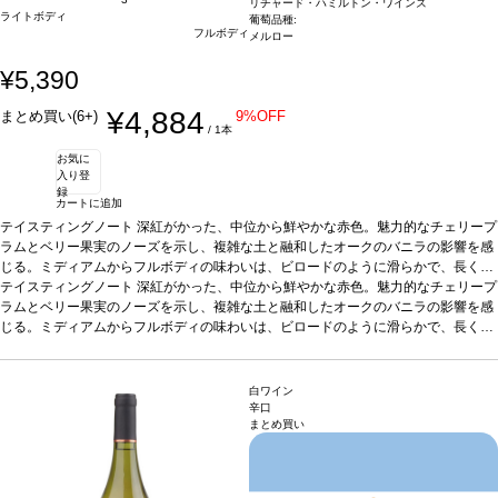
リチャード・ハミルトン・ワインズ
ライトボディ
葡萄品種:
フルボディ
メルロー
¥5,390
¥4,884
まとめ買い(6+)
9%OFF
/ 1本
お気に
入り登
録
カートに追加
テイスティングノート
深紅がかった、中位から鮮やかな赤色。魅力的なチェリープ
ラムとベリー果実のノーズを示し、複雑な土と融和したオークのバニラの影響を感
じる。ミディアムからフルボディの味わいは、ビロードのように滑らかで、長くジ
ューシーなタンニンを包み込み、風味は長く続く。
テイスティングノート
深紅がかった、中位から鮮やかな赤色。魅力的なチェリープ
合う料理
焼いたサーモン、ラ
ヴィオリ、ラム肉などと好相性
ラムとベリー果実のノーズを示し、複雑な土と融和したオークのバニラの影響を感
葡萄品種
メルロー
*本ヴィンテージが在庫切れの場
合、在庫があり価格が同様の場合は自動的に次のヴィンテージに変更されます、ご
じる。ミディアムからフルボディの味わいは、ビロードのように滑らかで、長くジ
了承ください。
ューシーなタンニンを包み込み、風味は長く続く。
合う料理
焼いたサーモン、ラ
ヴィオリ、ラム肉などと好相性
葡萄品種
メルロー
*本ヴィンテージが在庫切れの場
合、在庫があり価格が同様の場合は自動的に次のヴィンテージに変更されます、ご
白ワイン
了承ください。
辛口
まとめ買い