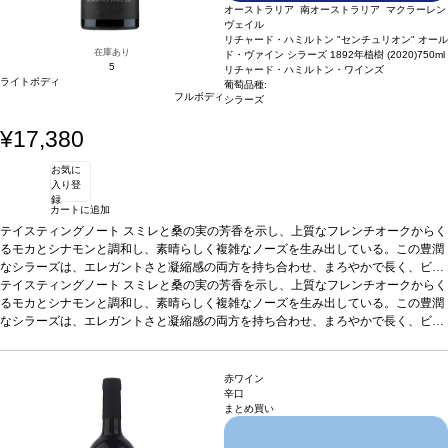
オーストラリア 南オーストラリア マクラーレン
ヴェイル
リチャード・ハミルトン "センチュリオン" オール
在庫あり
ド・ヴァイン シラーズ 1892年植樹 (2020)
750ml
5
リチャード・ハミルトン・ワインズ
ライトボディ
葡萄品種:
フルボディ
シラーズ
¥17,380
お気に
入り登
録
カートに追加
テイスティングノート
スミレと桑の実の芳香を示し、上質なフレンチオークからく
るモカとシナモンと調和し、素晴らしく複雑なノーズを生み出している。この豊潤
なシラーズは、エレガントさと凝縮感の両方を持ち合わせ、まろやかで長く、ビロ
ードのように滑らかなタンニンがしっかりとしたテクスチャーのある味わいを形
テイスティングノート
スミレと桑の実の芳香を示し、上質なフレンチオークからく
成。オークも少し感じるが、果実の力強さが勝っている濃厚で堂々とした一本。
るモカとシナモンと調和し、素晴らしく複雑なノーズを生み出している。この豊潤
合
う料理
なシラーズは、エレガントさと凝縮感の両方を持ち合わせ、まろやかで長く、ビロ
様々な料理とよく合う。牛肉のカルパッチョ、レアでジューシーに調理した
ヒレ肉などとおすすめ。
ードのように滑らかなタンニンがしっかりとしたテクスチャーのある味わいを形
葡萄品種
100% シラーズ
*本ヴィンテージが在庫切れの場
合、在庫があり価格が同様の場合は自動的に次のヴィンテージに変更されます、ご
成。オークも少し感じるが、果実の力強さが勝っている濃厚で堂々とした一本。
合
了承ください。
う料理
様々な料理とよく合う。牛肉のカルパッチョ、レアでジューシーに調理した
赤ワイン
ヒレ肉などとおすすめ。
葡萄品種
100% シラーズ
*本ヴィンテージが在庫切れの場
辛口
まとめ買い
合、在庫があり価格が同様の場合は自動的に次のヴィンテージに変更されます、ご
了承ください。