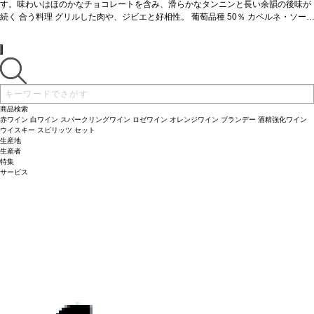
ヴィンテージに変更されます、ご了承ください。
す。味わいはほのかなチョコレートを含み、滑らかなタンニンと長い余韻の後味が
続く
合う料理
グリルした肉や、ジビエと好相性。
葡萄品種
50％ カベルネ・ソー
ヴィニヨン、50％ カベルネ・フラン
*本ヴィンテージが在庫切れの場合、在庫があり価格が同様の場合は自動的に次の
ヴィンテージに変更されます、ご了承ください。
商品検索
赤ワイン
白ワイン
スパークリングワイン
ロゼワイン
オレンジワイン
ブランデー
酒精強化ワイン
ウイスキー
スピリッツ
セット
生産地
生産者
特集
サービス