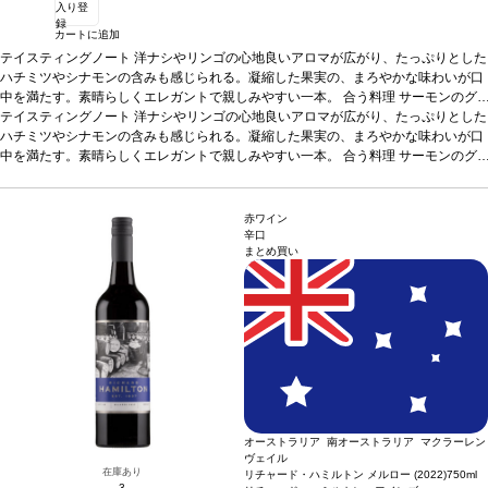
入り登
録
カートに追加
テイスティングノート
洋ナシやリンゴの心地良いアロマが広がり、たっぷりとした
ハチミツやシナモンの含みも感じられる。凝縮した果実の、まろやかな味わいが口
中を満たす。素晴らしくエレガントで親しみやすい一本。
合う料理
サーモンのグ
リル、チキン、シーフードなどと好相性
テイスティングノート
洋ナシやリンゴの心地良いアロマが広がり、たっぷりとした
葡萄品種
100%シャルドネ
*本ヴィンテー
ジが在庫切れの場合、在庫があり価格が同様の場合は自動的に次のヴィンテージに
ハチミツやシナモンの含みも感じられる。凝縮した果実の、まろやかな味わいが口
変更されます、ご了承ください。
中を満たす。素晴らしくエレガントで親しみやすい一本。
合う料理
サーモンのグ
リル、チキン、シーフードなどと好相性
葡萄品種
100%シャルドネ
*本ヴィンテー
ジが在庫切れの場合、在庫があり価格が同様の場合は自動的に次のヴィンテージに
変更されます、ご了承ください。
赤ワイン
辛口
まとめ買い
オーストラリア 南オーストラリア マクラーレン
ヴェイル
在庫あり
リチャード・ハミルトン メルロー (2022)
750ml
3