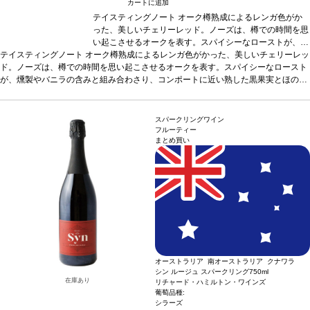
カートに追加
テイスティングノート
オーク樽熟成によるレンガ色がか
った、美しいチェリーレッド。ノーズは、樽での時間を思
い起こさせるオークを表す。スパイシーなローストが、燻
テイスティングノート
オーク樽熟成によるレンガ色がかった、美しいチェリーレッ
製やバニラの含みと組み合わさり、コンポートに近い熟し
ド。ノーズは、樽での時間を思い起こさせるオークを表す。スパイシーなロースト
た黒果実とほのかなレーズン、ココアを感じる印象的なブ
が、燻製やバニラの含みと組み合わさり、コンポートに近い熟した黒果実とほのか
ーケ。ボリュームとバランスのある味わいは、滑らかなタ
なレーズン、ココアを感じる印象的なブーケ。ボリュームとバランスのある味わい
ンニンがしっかりとしたストラクチャーを包み込み、エレ
は、滑らかなタンニンがしっかりとしたストラクチャーを包み込み、エレガントさ
ガントさを際立たせている。長い余韻が一口ごとに広が
を際立たせている。長い余韻が一口ごとに広がり、偉大なレゼルヴァを縁取ってい
り、偉大なレゼルヴァを縁取っている。
合う料理
肉料
スパークリングワイン
る。
合う料理
肉料理、パスタ、リゾットなどと好相性
理、パスタ、リゾットなどと好相性
葡萄品種
葡萄品種
ガルナッチャ、テ
ガルナッチ
フルーティー
まとめ買い
ンプラニーリョ、カリニェーナ
ャ、テンプラニーリョ、カリニェーナ
サステナブル認証
ISO, BRC, IFS, DLG, DOPカリニ
サステナブル認証
I
ェーナ、バイオダイナミック：ECOPROWINE
SO, BRC, IFS, DLG, DOPカリニェーナ、バイオダイナミ
*本ヴィンテージが在庫切れの場
合、在庫があり価格が同様の場合は自動的に次のヴィンテージに変更されます、ご
ック：ECOPROWINE
*本ヴィンテージが在庫切れの場
了承ください。
合、在庫があり価格が同様の場合は自動的に次のヴィンテ
ージに変更されます、ご了承ください。
オーストラリア 南オーストラリア クナワラ
シン ルージュ スパークリング
750ml
在庫あり
リチャード・ハミルトン・ワインズ
葡萄品種:
シラーズ