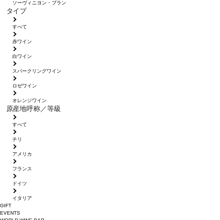
ソーヴィニヨン・ブラン
タイプ
すべて
赤ワイン
白ワイン
スパークリングワイン
ロゼワイン
オレンジワイン
原産地呼称／等級
すべて
チリ
アメリカ
フランス
ドイツ
イタリア
GIFT
EVENTS