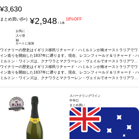
¥3,630
¥2,948
まとめ買い(6+)
18%OFF
/ 1本
お気に
入り登
録
カートに追加
ワイナリーの歴史はイギリス移民リチャード・ハミルトンが南オーストラリアでワ
イン造りを開始した1837年に遡ります。現在、レコンフィールド＆リチャード・ハ
ミルトン・ワインズは、クナワラとマクラーレン・ヴェイルでオーストラリアワイ
ンの発展に貢献。鮮やかな深紅色。魅力的でフレッシュ、力強いラズベリーの香り
合う料理
ワイナリーの歴史はイギリス移民リチャード・ハミルトンが南オーストラリアでワ
よく冷やして、冷えたグラスに注いでワインそのものを楽しんだり、カナ
の、バランスの取れたスパークリングレッド。生き生きとしたラズベリーとチェリ
ッペや家禽を使用した料理と合わせて。ビーツなどアーシーな風味と好相性。
イン造りを開始した1837年に遡ります。現在、レコンフィールド＆リチャード・ハ
ーの含みを示し、柔らかくクリーンな酸味の後味。リキュールが添加されていてク
葡萄品種
ミルトン・ワインズは、クナワラとマクラーレン・ヴェイルでオーストラリアワイ
シラーズ
リーミーな風味を与えています。
熟成ポテンシャル
ンの発展に貢献。鮮やかな深紅色。魅力的でフレッシュ、力強いラズベリーの香り
合う料理
よく冷やして、冷えたグラスに注いでワインそのものを楽しんだり、カナ
若々しくフレッシュな時に最も楽しめる。
テイスティングノート
鮮やかな赤、深紅色。魅
力的でフレッシュ、力強いラズベリーの香りを持つ。きれいにバランスの取れた、
ワインメーカーのコメント
の、バランスの取れたスパークリングレッド。生き生きとしたラズベリーとチェリ
ッペや家禽を使用した料理と合わせて。ビーツなどアーシーな風味と好相性。
フレッシュなクナワラのシラーズは、上質で優雅なスタ
クリーミーなスパークリングレッドワイン。生き生きとしたラズベリーとチェリー
イルのワインとして造られ、オークで熟成される。第二次発酵から、自然な泡立ち
ーの含みを示し、柔らかくクリーンな酸味の後味。リキュールが添加されていてク
葡萄品種
シラーズ
スパークリングワイン
の含みを示し、後味では柔らかくクリーンな酸味を示す。
が生まれ、ワインにはリキュールが添加されており、それがクリーミーな風味を与
リーミーな風味を与えています。
熟成ポテンシャル
若々しくフレッシュな時に最も楽しめる。
テイスティングノート
鮮やかな赤、深紅色。魅
中辛口
まとめ買い
える。添加されているリキュールのうち2%はヴィンテージのポートワインをブレ
バックグラウンドインフォメーション:
力的でフレッシュ、力強いラズベリーの香りを持つ。きれいにバランスの取れた、
ワインメーカーのコメント
フレッシュなクナワラのシラーズは、上質で優雅なスタ
レコンフィールド クナワラのエステート
ンドしており、これがワインに複雑さを与えている。
は、先駆者であり醸造家でもあるシドニー・ハミルトンが、1974年に設立した。設
クリーミーなスパークリングレッドワイン。生き生きとしたラズベリーとチェリー
イルのワインとして造られ、オークで熟成される。第二次発酵から、自然な泡立ち
立から30年間、レコンフィールドは、革新に取り組み続け、世界中が求めているハ
の含みを示し、後味では柔らかくクリーンな酸味を示す。
が生まれ、ワインにはリキュールが添加されており、それがクリーミーな風味を与
イクオリティなワインを毎年産みだしている。このユニークなオーストラリアスタ
える。添加されているリキュールのうち2%はヴィンテージのポートワインをブレ
バックグラウンドインフォメーション:
レコンフィールド クナワラのエステート
イルのワインは、フレッシュで現代的なスパークリングワインとして、私達の従来
ンドしており、これがワインに複雑さを与えている。
は、先駆者であり醸造家でもあるシドニー・ハミルトンが、1974年に設立した。設
の商品であるシン キュヴェ ブランに並ぶ商品である。
立から30年間、レコンフィールドは、革新に取り組み続け、世界中が求めているハ