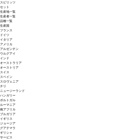
スピリッツ
セット
生産地一覧
生産者一覧
品種一覧
生産国
フランス
ドイツ
イタリア
アメリカ
アルゼンチン
ウルグアイ
インド
オーストラリア
オーストリア
スイス
スペイン
スロヴェニア
チリ
ニュージーランド
ハンガリー
ポルトガル
ルーマニア
南アフリカ
ブルガリア
イギリス
ジョージア
グアテマラ
ギリシャ
サービス