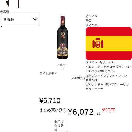
表示順
赤ワイン
新着順
辛口
まとめ買い
▼
スペイン カリニェナ
在庫あり
バロン・デ・ラホヨサ グラン・レ
5
ゼルヴァ (2013)
750ml
ライトボディ
ボデガス・イグナシオ・マリン
フルボディ
葡萄品種:
ガルナッチャ, テンプラニーリョ,
カリニェーナ
¥6,710
¥6,072
まとめ買い(3+)
9%OFF
/ 1本
お気に
入り登
録