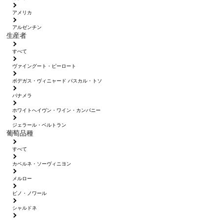
アメリカ
アルゼンチン
生産者
すべて
ヴァイングート・ピーロート
ボデガス・ヴィニャード パスカル・トソ
パナメラ
ホワイトへイヴン・ワイン・カンパニー
ジェラール・ベルトラン
葡萄品種
すべて
カベルネ・ソーヴィニヨン
メルロー
ピノ・ノワール
シャルドネ