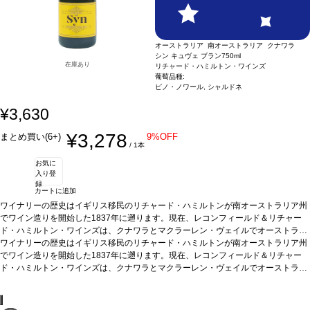
イクオリティなワインを毎年産みだしている。このユニークなオーストラリアスタ
イルのワインは、フレッシュで現代的なスパークリングワインとして、私達の従来
の商品であるシン キュヴェ ブランに並ぶ商品である。
オーストラリア 南オーストラリア クナワラ
シン キュヴェ ブラン
750ml
在庫あり
リチャード・ハミルトン・ワインズ
葡萄品種:
ピノ・ノワール, シャルドネ
¥3,630
¥3,278
まとめ買い(6+)
9%OFF
/ 1本
お気に
入り登
録
カートに追加
ワイナリーの歴史はイギリス移民のリチャード・ハミルトンが南オーストラリア州
でワイン造りを開始した1837年に遡ります。現在、レコンフィールド＆リチャー
ド・ハミルトン・ワインズは、クナワラとマクラーレン・ヴェイルでオーストラリ
アワインの発展に貢献。シン キュヴェ・ブランは素晴らしく豊かでクリーン、芳香
ワイナリーの歴史はイギリス移民のリチャード・ハミルトンが南オーストラリア州
が強く、ピーチのタッチ、繊細なイーストのノーズ。風味はドライでエレガント、
でワイン造りを開始した1837年に遡ります。現在、レコンフィールド＆リチャー
クリーンでフレッシュな後味があります。リキュールが添加されていてクリーミー
ド・ハミルトン・ワインズは、クナワラとマクラーレン・ヴェイルでオーストラリ
な風味を与えています。
アワインの発展に貢献。シン キュヴェ・ブランは素晴らしく豊かでクリーン、芳香
テイスティングノート
ライトで淡い麦わら色をし、生き
生きとした泡が絶えなく連続して出てくる。ノーズは素晴らしく豊かでクリーン、
が強く、ピーチのタッチ、繊細なイーストのノーズ。風味はドライでエレガント、
実に芳香が強く、ピーチのタッチがあり、更に繊細なイーストのニュアンスを持
クリーンでフレッシュな後味があります。リキュールが添加されていてクリーミー