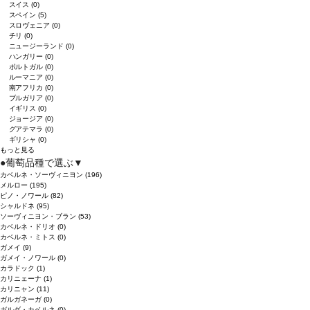
スイス
(0)
スペイン
(5)
スロヴェニア
(0)
チリ
(0)
ニュージーランド
(0)
ハンガリー
(0)
ポルトガル
(0)
ルーマニア
(0)
南アフリカ
(0)
ブルガリア
(0)
イギリス
(0)
ジョージア
(0)
グアテマラ
(0)
ギリシャ
(0)
もっと見る
●
葡萄品種で選ぶ
▼
カベルネ・ソーヴィニヨン
(196)
メルロー
(195)
ピノ・ノワール
(82)
シャルドネ
(95)
ソーヴィニヨン・ブラン
(53)
カベルネ・ドリオ
(0)
カベルネ・ミトス
(0)
ガメイ
(9)
ガメイ・ノワール
(0)
カラドック
(1)
カリニェーナ
(1)
カリニャン
(11)
ガルガネーガ
(0)
ガルダ・カベルネ
(0)