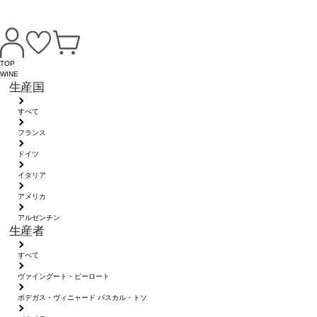
TOP
WINE
生産国
すべて
フランス
ドイツ
イタリア
アメリカ
アルゼンチン
生産者
すべて
ヴァイングート・ピーロート
ボデガス・ヴィニャード パスカル・トソ