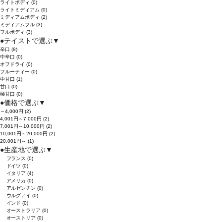
ライトボディ
(0)
ライトミディアム
(0)
ミディアムボディ
(2)
ミディアムフル
(3)
フルボディ
(3)
●
テイストで選ぶ
▼
辛口
(8)
中辛口
(0)
オフドライ
(0)
フルーティー
(0)
中甘口
(1)
甘口
(0)
極甘口
(0)
●
価格で選ぶ
▼
～4,000円
(2)
4,001円～7,000円
(2)
7,001円～10,000円
(2)
10,001円～20,000円
(2)
20,001円～
(1)
●
生産地で選ぶ
▼
フランス
(0)
ドイツ
(0)
イタリア
(4)
アメリカ
(0)
アルゼンチン
(0)
ウルグアイ
(0)
インド
(0)
オーストラリア
(0)
オーストリア
(0)