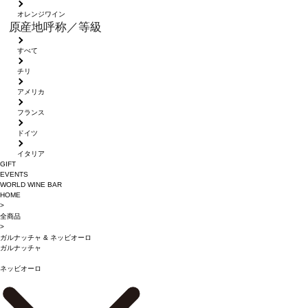
オレンジワイン
原産地呼称／等級
すべて
チリ
アメリカ
フランス
ドイツ
イタリア
GIFT
EVENTS
WORLD WINE BAR
HOME
>
全商品
>
ガルナッチャ
&
ネッビオーロ
ガルナッチャ
ネッビオーロ