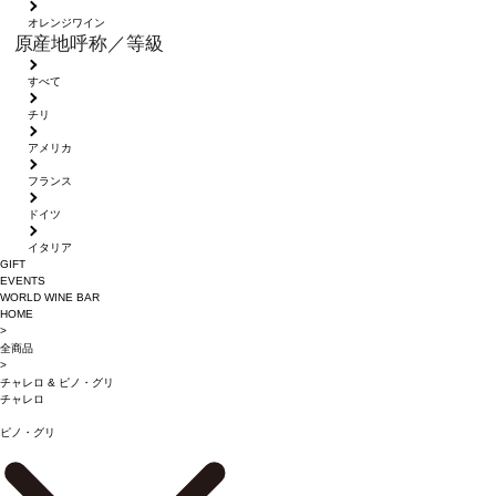
オレンジワイン
原産地呼称／等級
すべて
チリ
アメリカ
フランス
ドイツ
イタリア
GIFT
EVENTS
WORLD WINE BAR
HOME
>
全商品
>
チャレロ
&
ピノ・グリ
チャレロ
ピノ・グリ