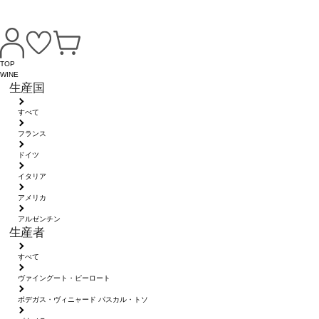
TOP
WINE
生産国
すべて
フランス
ドイツ
イタリア
アメリカ
アルゼンチン
生産者
すべて
ヴァイングート・ピーロート
ボデガス・ヴィニャード パスカル・トソ