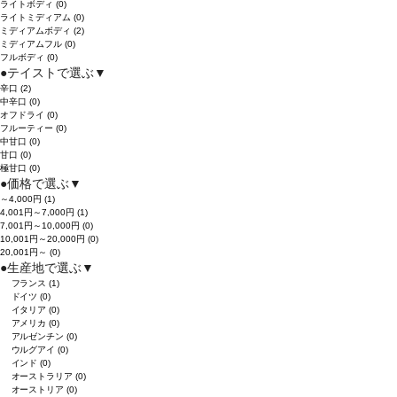
ライトボディ
(0)
ライトミディアム
(0)
ミディアムボディ
(2)
ミディアムフル
(0)
フルボディ
(0)
●
テイストで選ぶ
▼
辛口
(2)
中辛口
(0)
オフドライ
(0)
フルーティー
(0)
中甘口
(0)
甘口
(0)
極甘口
(0)
●
価格で選ぶ
▼
～4,000円
(1)
4,001円～7,000円
(1)
7,001円～10,000円
(0)
10,001円～20,000円
(0)
20,001円～
(0)
●
生産地で選ぶ
▼
フランス
(1)
ドイツ
(0)
イタリア
(0)
アメリカ
(0)
アルゼンチン
(0)
ウルグアイ
(0)
インド
(0)
オーストラリア
(0)
オーストリア
(0)