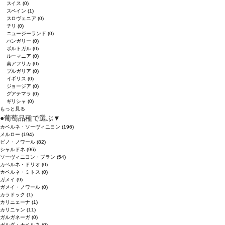
スイス
(0)
スペイン
(1)
スロヴェニア
(0)
チリ
(0)
ニュージーランド
(0)
ハンガリー
(0)
ポルトガル
(0)
ルーマニア
(0)
南アフリカ
(0)
ブルガリア
(0)
イギリス
(0)
ジョージア
(0)
グアテマラ
(0)
ギリシャ
(0)
もっと見る
●
葡萄品種で選ぶ
▼
カベルネ・ソーヴィニヨン
(196)
メルロー
(194)
ピノ・ノワール
(82)
シャルドネ
(96)
ソーヴィニヨン・ブラン
(54)
カベルネ・ドリオ
(0)
カベルネ・ミトス
(0)
ガメイ
(9)
ガメイ・ノワール
(0)
カラドック
(1)
カリニェーナ
(1)
カリニャン
(11)
ガルガネーガ
(0)
ガルダ・カベルネ
(0)