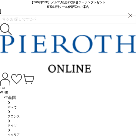
【500円OFF】メルマガ登録で割引クーポンプレゼント
夏季期間クール便配送のご案内
TOP
WINE
生産国
すべて
フランス
ドイツ
イタリア