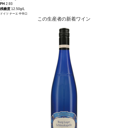
PH
2.93
残糖度
12.50g/L
ドイツ
ナーエ
中辛口
この生産者の新着ワイン