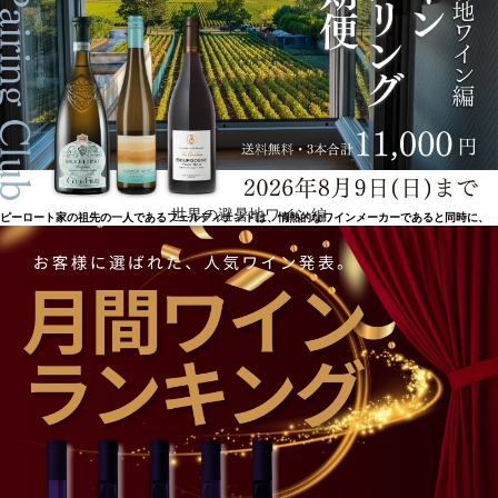
ワインのエキサイティングな瞬間と楽しさを象徴
世界の避暑地ワイン編
ピーロート家の祖先の一人であるフェルディナンドは、情熱的なワインメーカーであると同時に、
先見性のある人物でした。ナーエのワイナリーの歴史上初めて、1926年にワインを瓶詰めし、ワイ
ン愛好家に送り出したのです。それまで、ワインは樽から直接販売されていたのです。それからワ
インも生産者から飲み手へ直接出荷されるようになりました。1953年、エルマーとクノのピーロー
ト兄弟が、お客様のもとで個人的にワインを試飲するというアイデアで、国際的なワイン販売の基
礎を築き上げました。1960年、ピーロート社は拡大し、英国に初の海外支店を開設。2014年、ブル
ク・ライエンの家族経営ワイナリーは、25haを栽培するように。2015年、オーナー一族が監査役会
に参加し、会社の発展に貢献。2018年、ピーロートのコーポレートブランドを再び鮮明にし、ドイ
ツをはじめ世界各国で、ワインのエキサイティングな瞬間と楽しさを象徴しています。