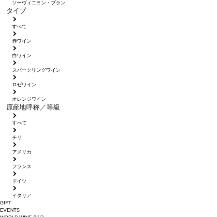
ソーヴィニヨン・ブラン
タイプ
すべて
赤ワイン
白ワイン
スパークリングワイン
ロゼワイン
オレンジワイン
原産地呼称／等級
すべて
チリ
アメリカ
フランス
ドイツ
イタリア
GIFT
EVENTS