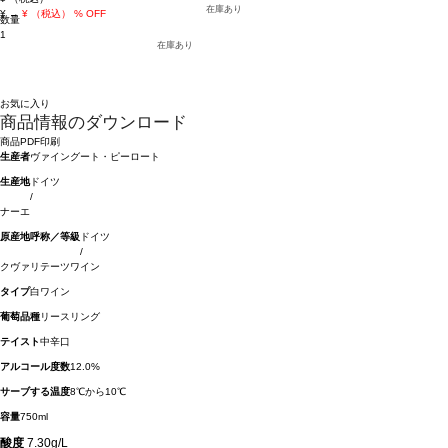
在庫あり
¥
→
¥
（税込）
% OFF
数量
1
在庫あり
お気に入り
商品情報のダウンロード
商品PDF印刷
生産者
ヴァイングート・ピーロート
生産地
ドイツ
/
ナーエ
原産地呼称／等級
ドイツ
/
クヴァリテーツワイン
タイプ
白ワイン
葡萄品種
リースリング
テイスト
中辛口
アルコール度数
12.0%
サーブする温度
8℃から10℃
容量
750ml
酸度
7.30g/L