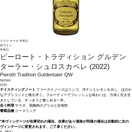
ドイツ
ナーエ
中辛口
白ワイン
中辛口
ピーロート・トラディション グルデン
ターラー・シュロスカペレ (2022)
Pieroth Tradition Guldentaler QW
582593
2022
テイスティングノート
ファーストノーズはリンゴ、洋ナシとレモンを示し、ほのか
なアプリコットと桃を伴う。フルーティーでフレッシュな味わいは、力強く生き生
きとしている。すっきりと愉しめる一本。
合う料理
サラダ、鶏胸肉のグリルと好相性
葡萄品種
リースリング
*本ヴィンテージが在庫切れの場合、在庫があり価格が同様の場合は自動的に次の
ヴィンテージに変更されます、ご了承ください。
¥
（税込）