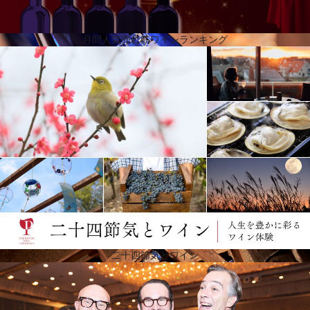
月間人気売れ筋ワインランキング
真のパイオニアに捧げられたラインナップ
2020年、ピーロートは345年の歴史を祝いました。ドイツ全土のワインの旅を表現し、異なる生産
地、多様な葡萄品種、さまざまなスタイルのワインが揃っています。17世紀の創業以来、彼らが大
切にしてきたことは、顧客との密な関係です。それは、今日に至るまで変わっていません。しか
し、彼らは常に時代の変化を独自の革新的な精神で受け止めてきました。このヴァイングート・ピ
ーロートのラインナップは、350年のワイン造りの歴史を称えています。
二十四節気とワイン