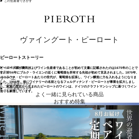
▶︎ この生産者でさがす
ヴァイングート・ピーロート
ピーロートストーリー
▶︎ この生産者でさがす
ピーロート家が農民およびワイン生産者であることが初めて文書に記載されたのは1675年のことで
生産地
す。1704年にブルク・ライエンの近くに葡萄畑を所有する先祖が初めて言及されました。1870年、
ナーエ
ニコラウス・ピーロートあたりの世代が、葡萄畑を拡張し、ワイン醸造に力を入れるようになりま
した。1906年、後にワイナリーの名前となるフェルディナンド・ピーロートが事業を拡大しまし
▶︎ この生産地でさがす
た。家族の歴史から生まれたピーロートのワインは、ドイツのクラフトマンシップに基づくワイン
▶︎ この生産地でさがす
造りを象徴しています。
よく一緒に見られている商品
おすすめ特集