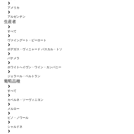
アメリカ
アルゼンチン
生産者
すべて
ヴァイングート・ピーロート
ボデガス・ヴィニャード パスカル・トソ
パナメラ
ホワイトへイヴン・ワイン・カンパニー
ジェラール・ベルトラン
葡萄品種
すべて
カベルネ・ソーヴィニヨン
メルロー
ピノ・ノワール
シャルドネ