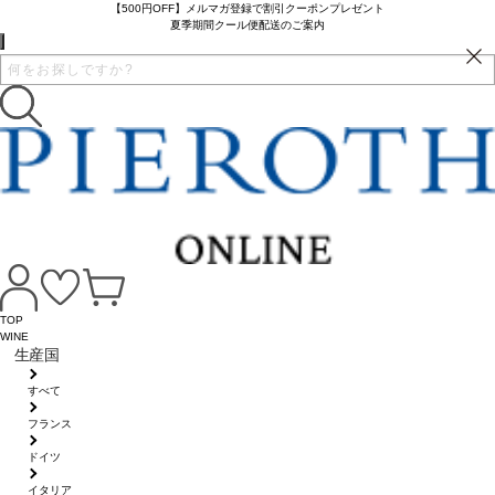
【500円OFF】メルマガ登録で割引クーポンプレゼント
夏季期間クール便配送のご案内
TOP
WINE
生産国
すべて
フランス
ドイツ
イタリア