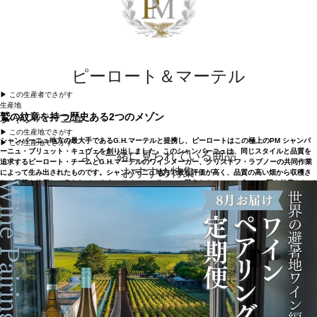
ピーロート＆マーテル
▶︎ この生産者でさがす
生産地
鷲の紋章を持つ歴史ある2つのメゾン
シャンパーニュ
▶︎ この生産地でさがす
シャンパーニュ地方の最大手であるG.H.マーテルと提携し、ピーロートはこの極上のPM シャンパ
▶︎ この生産地でさがす
ーニュ・ブリュット・キュヴェを創り出しました。このシャンパーニュは、同じスタイルと品質を
よく一緒に見られている商品
追求するピーロート・チームとG.H.マーテルのワインメーカー、クリストフ・ラプノーの共同作業
おすすめ特集
によって生み出されたものです。シャンパーニュ地方で最も評価が高く、品質の高い畑から収穫さ
れた葡萄を使用して作られています。ドイツとフランスの歴史ある2つのメゾンは、鷲を紋章として
いる点でも共通しています。固い握手から生まれた、親しい仲間と飲むのにふさわしいシャンパー
ニュです。