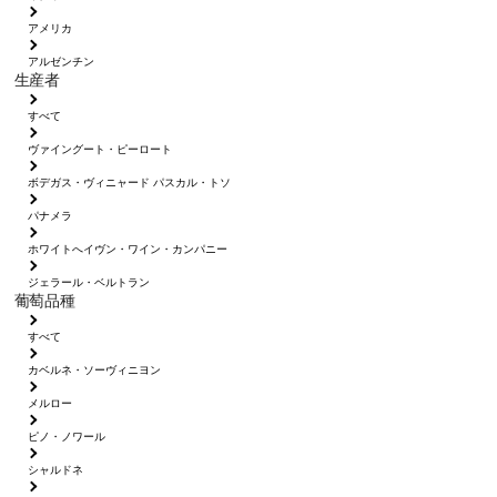
アメリカ
アルゼンチン
生産者
すべて
ヴァイングート・ピーロート
ボデガス・ヴィニャード パスカル・トソ
パナメラ
ホワイトへイヴン・ワイン・カンパニー
ジェラール・ベルトラン
葡萄品種
すべて
カベルネ・ソーヴィニヨン
メルロー
ピノ・ノワール
シャルドネ