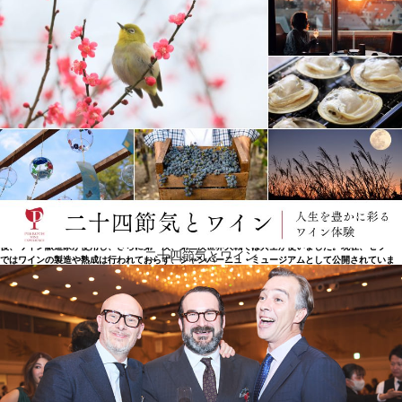
ユネスコ世界遺産に登録されたセラー
G.H.マーテルのセラーは、シャンパーニュ地方で最も古いセラーで、西暦200年頃に作られ、ユネ
スコ世界遺産に登録されています。すべて手作業で掘り起こされています。トンネル、セラー、そ
して高さ20mのクレイエール（白亜質の壁）で構成されています。ランスの中心街にあるこの洞窟
は、何世紀もの間、織物職人が使い、用いた火が白亜の壁に煙のような霞を発生させました。その
後、ワイン醸造家が使用し、さらに第一次、第二次世界大戦では兵士が使いました。現在、セラー
二十四節気とワイン
ではワインの製造や熟成は行われておらず、シャンパーニュ・ミュージアムとして公開されていま
す。