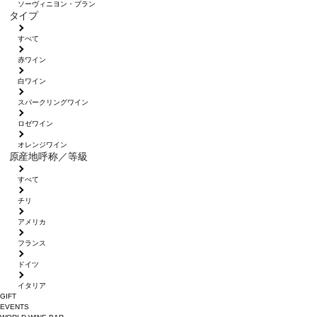
ソーヴィニヨン・ブラン
タイプ
すべて
赤ワイン
白ワイン
スパークリングワイン
ロゼワイン
オレンジワイン
原産地呼称／等級
すべて
チリ
アメリカ
フランス
ドイツ
イタリア
GIFT
EVENTS