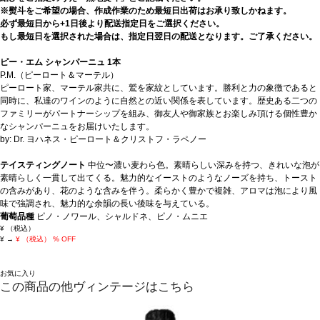
※熨斗をご希望の場合、作成作業のため最短日出荷はお承り致しかねます。
必ず最短日から+1日後より配送指定日をご選択ください。
もし最短日を選択された場合は、指定日翌日の配送となります。ご了承ください。
ピー・エム シャンパーニュ 1本
P.M.（ピーロート＆マーテル）
ピーロート家、マーテル家共に、鷲を家紋としています。勝利と力の象徴であると
同時に、私達のワインのように自然との近い関係を表しています。歴史ある二つの
ファミリーがパートナーシップを組み、御友人や御家族とお楽しみ頂ける個性豊か
なシャンパーニュをお届けいたします。
by: Dr. ヨハネス・ピーロート＆クリストフ・ラペノー
テイスティングノート
中位〜濃い麦わら色。素晴らしい深みを持つ、きれいな泡が
素晴らしく一貫して出てくる。魅力的なイーストのようなノーズを持ち、トースト
の含みがあり、花のような含みを伴う。柔らかく豊かで複雑、アロマは泡により風
味で強調され、魅力的な余韻の長い後味を与えている。
葡萄品種
ピノ・ノワール、シャルドネ、ピノ・ムニエ
¥
（税込）
¥
→
¥
（税込）
% OFF
お気に入り
この商品の他ヴィンテージはこちら