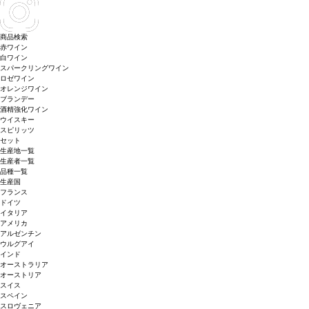
商品検索
赤ワイン
白ワイン
スパークリングワイン
ロゼワイン
オレンジワイン
ブランデー
酒精強化ワイン
ウイスキー
スピリッツ
セット
生産地一覧
生産者一覧
品種一覧
生産国
フランス
ドイツ
イタリア
アメリカ
アルゼンチン
ウルグアイ
インド
オーストラリア
オーストリア
スイス
スペイン
スロヴェニア