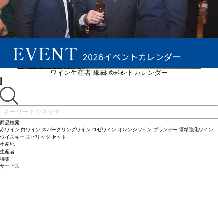
ワイン生産者 来日イベントカレンダー
続きを表示 ▼
商品検索
赤ワイン
白ワイン
スパークリングワイン
ロゼワイン
オレンジワイン
ブランデー
酒精強化ワイン
ウイスキー
スピリッツ
セット
生産地
生産者
特集
サービス