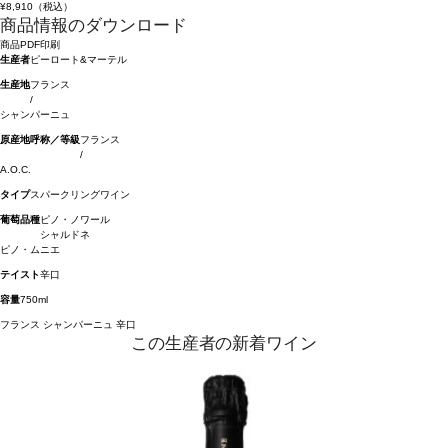
¥8,910
（税込）
商品情報のダウンロード
商品PDF印刷
生産者
ピーロート&マーテル
生産地
フランス
/
シャンパーニュ
原産地呼称／等級
フランス
/
A.O.C.
タイプ
スパークリングワイン
葡萄品種
ピノ・ノワール
シャルドネ
ピノ・ムニエ
テイスト
辛口
容量
750ml
フランス
シャンパーニュ
辛口
この生産者の新着ワイン