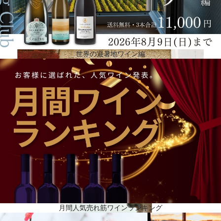
世界の避暑地ワイン編
家族経営で最大規模のシャンパーニュ生産者
ピーロートは、その歴史は1675年にまで遡り、3世紀以上もドイツ・ナーエでワインを造ってきま
した。家族経営のワイナリーとしてスタートし、現在では国際的な企業グループとなっています。
高品質のワイン、スパークリングワイン、シャンパン、スピリッツ、ジュースを最終消費者に販売
することは、ピーロートの主要事業となっています。一方、G.H.マーテルは、1869年にシャンパー
ニュのエペルネ近郊、アヴネ・ヴァル・ドール村の葡萄栽培家タブーラン家が設立したメゾンで
す。G.H.マーテルはシャンパーニュ地方で家族経営としては第2位の葡萄畑所有者、第6位のシャン
パーニュ生産者、家族経営としては最大規模のシャンパーニュ生産者です。シャンパーニュ地方に
200haの畑を所有し、年間1,000万本のワインを生産しています。1979年、エルネスト・ラプノー
がG.H.マーテルの株式の過半数を取得。現在はラプノー家4代目のクリストフが伝統のメゾンを守っ
ています。
月間人気売れ筋ワインランキング