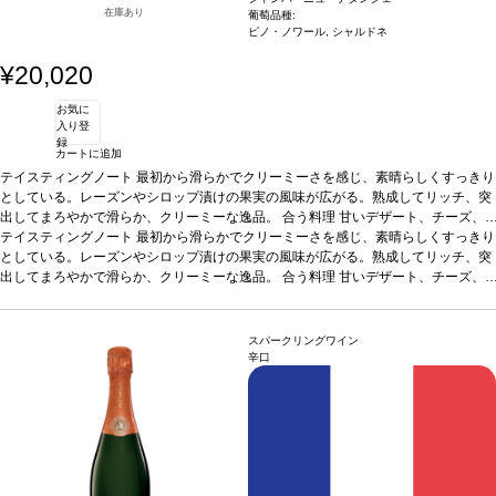
在庫あり
葡萄品種:
ピノ・ノワール, シャルドネ
¥20,020
お気に
入り登
録
カートに追加
テイスティングノート
最初から滑らかでクリーミーさを感じ、素晴らしくすっきり
としている。レーズンやシロップ漬けの果実の風味が広がる。熟成してリッチ、突
出してまろやかで滑らか、クリーミーな逸品。
合う料理
甘いデザート、チーズ、
フォアグラとジンジャーブレッド
テイスティングノート
最初から滑らかでクリーミーさを感じ、素晴らしくすっきり
葡萄品種
60% ピノ・ノワール、40%シャルドネ
としている。レーズンやシロップ漬けの果実の風味が広がる。熟成してリッチ、突
出してまろやかで滑らか、クリーミーな逸品。
合う料理
甘いデザート、チーズ、
フォアグラとジンジャーブレッド
葡萄品種
60% ピノ・ノワール、40%シャルドネ
スパークリングワイン
辛口