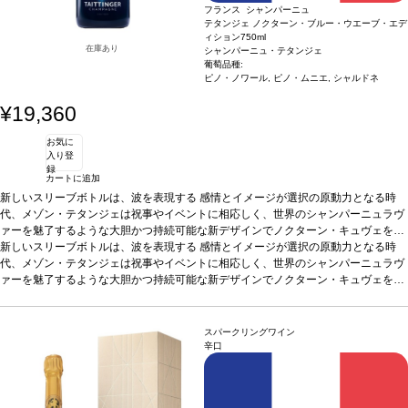
フランス シャンパーニュ
テタンジェ ノクターン・ブルー・ウエーブ・エデ
ィション
750ml
在庫あり
シャンパーニュ・テタンジェ
葡萄品種:
ピノ・ノワール, ピノ・ムニエ, シャルドネ
¥19,360
お気に
入り登
録
カートに追加
新しいスリーブボトルは、波を表現する
感情とイメージが選択の原動力となる時
代、メゾン・テタンジェは祝事やイベントに相応しく、世界のシャンパーニュラヴ
ァーを魅了するような大胆かつ持続可能な新デザインでノクターン・キュヴェを刷
新
新しいスリーブボトルは、波を表現する
夜を照らし彩るデザイン
刺激的な夜のエネルギーを捉えている大胆なデザイン
感情とイメージが選択の原動力となる時
は、動くスペクトログラムに着想し、輝く波と視覚的な脈動を想起させる。これ
代、メゾン・テタンジェは祝事やイベントに相応しく、世界のシャンパーニュラヴ
は、最高潮の熱狂と静寂の狭間を行き来するナイトライフを、グラフィックな隠喩
ァーを魅了するような大胆かつ持続可能な新デザインでノクターン・キュヴェを刷
として表現。ブラックライトを当てると、スリーブは独自インクにより光り輝き、
新
夜を照らし彩るデザイン
刺激的な夜のエネルギーを捉えている大胆なデザイン
波は生き生きと動き出し、パーティーのリズムに合わせて振動する。 昼間は控えめ
は、動くスペクトログラムに着想し、輝く波と視覚的な脈動を想起させる。これ
で上品な模様が、夜になるとその魔法を解き放つ。あらゆる祝祭の瞬間を彩り、一
は、最高潮の熱狂と静寂の狭間を行き来するナイトライフを、グラフィックな隠喩
スパークリングワイン
本一本のボトルを真のスペクタクルへと変え、人々を夢中にさせる。
として表現。ブラックライトを当てると、スリーブは独自インクにより光り輝き、
「夜」を包み
辛口
込むシグネチャーワイン
波は生き生きと動き出し、パーティーのリズムに合わせて振動する。 昼間は控えめ
ノクターン・ブルー・ウエーブ・エディションは、強烈で
印象的なビジュアルと独自の感覚体験を融合させ、目の肥えたシャンパーニュラヴ
で上品な模様が、夜になるとその魔法を解き放つ。あらゆる祝祭の瞬間を彩り、一
本一本のボトルを真のスペクタクルへと変え、人々を夢中にさせる。
ァーを魅了する。 パーティーで映える、光で波が躍動するスペクタクルなボトル
「夜」を包み