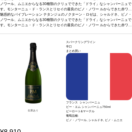
ノワール、ムニエからなる30種類のクリュでできた「ドライ」なシャンパーニュで
す。モンターニュ・ド・ランスとリセイの最良のピノ・ノワー ルからできた赤ワイ
ンを12〜15％最終段階のアサンブラージュで加えることで、ロゼの色とふくよか
魅惑的なバイブレーション テタンジェのノクターン・ロゼは、シャルドネ、ピノ・
なコクを楽しむことができます。カーヴでゆっくりと熟成させたドザージュ（17.5
ノワール、ムニエからなる30種類のクリュでできた「ドライ」なシャンパーニュで
グラム/リットル）は、美しいつやを出します。繊細な泡、ロゼ色の色調、生き生き
す。モンターニュ・ド・ランスとリセイの最良のピノ・ノワー ルからできた赤ワイ
とした豊かな風味を感じます。非常に滑らかなタンニンが口に広がります。シャル
ンを12〜15％最終段階のアサンブラージュで加えることで、ロゼの色とふくよか
ドネがもたらすフレッシュ感が骨格のとれた見事な調和をもたらします。
なコクを楽しむことができます。カーヴでゆっくりと熟成させたドザージュ（17.5
テイステ
ィングノート
グラム/リットル）は、美しいつやを出します。繊細な泡、ロゼ色の色調、生き生き
濃く鮮やかなピンク色、繊細で綺麗な泡が糸状に立ち上る。フルボデ
スパークリングワイン
ィのノーズを示し、素晴らしく美味しいペイストリーのアロマを伴う。アタックは
とした豊かな風味を感じます。非常に滑らかなタンニンが口に広がります。シャル
辛口
まとめ買い
まっすぐで幅広く、とてもフレッシュ。口中で広がるタンニンは、シルクのように
ドネがもたらすフレッシュ感が骨格のとれた見事な調和をもたらします。
テイステ
滑らか。甘味、酸味、タンニンの見事なバランスに、しっかりとしたストラクチャ
ィングノート
濃く鮮やかなピンク色、繊細で綺麗な泡が糸状に立ち上る。フルボデ
ーが感じられる官能的な一本。
ィのノーズを示し、素晴らしく美味しいペイストリーのアロマを伴う。アタックは
合う料理
テタンジェ・ノクターン・ロゼは、パー
ティーや会食のスタートから最後まで、友人や家族と愉しめるシャンパーニュ。ま
まっすぐで幅広く、とてもフレッシュ。口中で広がるタンニンは、シルクのように
た、デザート、特にチョコレートとよく合う。
滑らか。甘味、酸味、タンニンの見事なバランスに、しっかりとしたストラクチャ
葡萄品種
シャルドネ、ピノ・ノワ
ール、ピノ・ムニエ
ーが感じられる官能的な一本。
合う料理
テタンジェ・ノクターン・ロゼは、パー
ティーや会食のスタートから最後まで、友人や家族と愉しめるシャンパーニュ。ま
た、デザート、特にチョコレートとよく合う。
葡萄品種
シャルドネ、ピノ・ノワ
ール、ピノ・ムニエ
フランス シャンパーニュ
ピー・エム シャンパーニュ
750ml
在庫あり
ピーロート&マーテル
葡萄品種:
ピノ・ノワール, シャルドネ, ピノ・ムニエ
¥8,910