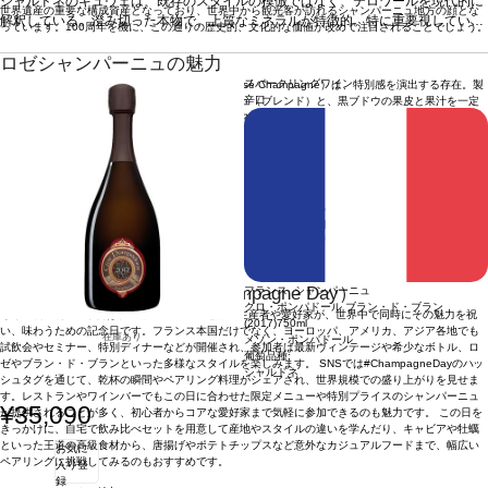
シャルドネのキュヴェは、既存のスタイルの模倣ではなく、テロワールを現代的に
に重要視しているのはドサージュ。陶器の容器で熟成した
世界遺産の重要な構成資産となっており、世界中から観光客が訪れるシャンパーニュ地方の顔とな
解釈している。澄み切った本物で、上質なミネラルが特徴的。特に重要視している
クロのワインをドサージュし、シャンパーニュにボリュー
っています。100周年を機に、この通りの歴史的、文化的な価値が改めて注目されることでしょう。
のはドサージュ。陶器の容器で熟成したクロのワインをドサージュし、シャンパー
ム感を与え、フレッシュさやストラクチャーをもたらして
ニュにボリューム感を与え、フレッシュさやストラクチャーをもたらしている。活
いる。活気とコクのバランスは完璧な逸品。
葡萄品種
ピ
ロゼシャンパーニュの魅力
気とコクのバランスは完璧な逸品。
ノ・ノワール 60%、シャルドネ 40%
葡萄品種
ピノ・ノワール 60%、シャルドネ 4
スパークリングワイン
華やかな色合いが美しいロゼシャンパーニュ（Rosé Champagne）は、特別感を演出する存在。製
0%
辛口
法には、赤ワインを少量加えるアッサンブラージュ（ブレンド）と、黒ブドウの果皮と果汁を一定
時間接触させ色を抽出するセニエ法があります。ストロベリーやラズベリーのような赤い果実の香
りが豊かで、軽やかなものから力強いものまでスタイルはさまざま。魚介、鴨肉、トマトベースの
料理、さらにはデザートとも好相性です。
シャンパーニュの楽しみ方
結婚式や年末年始など特別な場面に欠かせない存在ですが、手ごろな価格のワインもあり、日常の
食事にも取り入れられます。 キャビアや牡蠣などの高級食材との相性はもちろん、フライドチキン
やポテトチップスといったカジュアルな料理ともよく合います。デザートでは、ストロベリーやク
リームを使ったスイーツが果実味を引き立てます。
シャンパーニュ・デー（Champagne Day）
フランス シャンパーニュ
クロ・ポンパドール ブラン・ド・ブラン
毎年10月の第4金曜日は、シャンパーニュ地方の生産者や愛好家が、世界中で同時にその魅力を祝
(2017)
750ml
い、味わうための記念日です。フランス本国だけでなく、ヨーロッパ、アメリカ、アジア各地でも
在庫あり
メゾン・ポンパドール
試飲会やセミナー、特別ディナーなどが開催され、参加者は最新ヴィンテージや希少なボトル、ロ
葡萄品種:
ゼやブラン・ド・ブランといった多様なスタイルを楽しみます。 SNSでは#ChampagneDayのハッ
シャルドネ
シュタグを通じて、乾杯の瞬間やペアリング料理がシェアされ、世界規模での盛り上がりを見せま
す。レストランやワインバーでもこの日に合わせた限定メニューや特別プライスのシャンパーニュ
¥35,090
が提供されることが多く、初心者からコアな愛好家まで気軽に参加できるのも魅力です。 この日を
きっかけに、自宅で飲み比べセットを用意して産地やスタイルの違いを学んだり、キャビアや牡蠣
といった王道の高級食材から、唐揚げやポテトチップスなど意外なカジュアルフードまで、幅広い
お気に
ペアリングに挑戦してみるのもおすすめです。
入り登
録