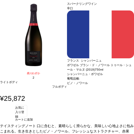
ゲ、ヘーゼルナッツ、アーモンドのトーストした風味が加わる。開くと柑橘類、白
ください。
テイスティングノート
黄色と銀色がクリスタルのように輝き、きめ細
スパークリングワイン
い花、白果実、ボタニカルアロマの含みに、力強さが余すところなく表れる。口に
やかで繊細な泡が滑らかに立ち上る。ノーズは石灰やミネラルが際立ち、テロワー
辛口
含むと、滑らかな泡に包み込まれ、落ち着いたパワーが感じられる。傑出した垂涎
ルへの思いを馳せる。ブリオッシュやペイストリーが幅広く漂い、レモンメレン
のフレッシュさと見事なストラクチャーを持ち、洗練された苦味と塩味を含む長い
ゲ、ヘーゼルナッツ、アーモンドのトーストした風味が加わる。開くと柑橘類、白
余韻のフィニッシュが続く。軽やかな要素が織りなす素晴らしいストラクチャー
い花、白果実、ボタニカルアロマの含みに、力強さが余すところなく表れる。口に
に、洗練された苦味と塩の長い余韻が残る。
含むと、滑らかな泡に包み込まれ、落ち着いたパワーが感じられる。傑出した垂涎
合う料理
特別なお祝いに最適、また
シーフード、甲殻類、魚の前菜などと好相性
のフレッシュさと見事なストラクチャーを持ち、洗練された苦味と塩味を含む長い
葡萄品種
シャルドネ 100%
余韻のフィニッシュが続く。軽やかな要素が織りなす素晴らしいストラクチャー
に、洗練された苦味と塩の長い余韻が残る。
合う料理
特別なお祝いに最適、また
シーフード、甲殻類、魚の前菜などと好相性
葡萄品種
シャルドネ 100%
フランス シャンパーニュ
ボワゼル ブラン・ド・ノワール トゥール・シュ
ール・マルヌ (2019)
750ml
残りわずか
シャンパーニュ・ボワゼル
2
葡萄品種:
ライトボディ
ピノ・ノワール
フルボディ
¥25,872
お気に
入り登
録
カートに追加
テイスティングノート
口に含むと、素晴らしく滑らかな、美味しい心地よさに包み
こまれる。生き生きとしたピノ・ノワール、フレッシュなストラクチャー、赤果