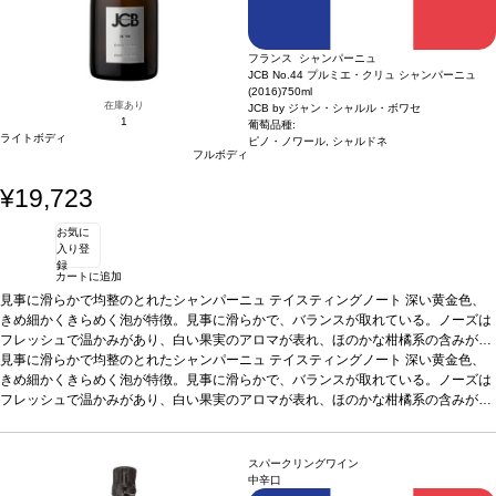
フランス シャンパーニュ
JCB No.44 プルミエ・クリュ シャンパーニュ
(2016)
750ml
在庫あり
JCB by ジャン・シャルル・ボワセ
1
葡萄品種:
ライトボディ
ピノ・ノワール, シャルドネ
フルボディ
¥19,723
お気に
入り登
録
カートに追加
見事に滑らかで均整のとれたシャンパーニュ
テイスティングノート
深い黄金色、
きめ細かくきらめく泡が特徴。見事に滑らかで、バランスが取れている。ノーズは
フレッシュで温かみがあり、白い果実のアロマが表れ、ほのかな柑橘系の含みが続
く。シルクのようなテクスチャーは、生き生きとしたエッジを伴い、ブリオッシュ
見事に滑らかで均整のとれたシャンパーニュ
テイスティングノート
深い黄金色、
のニュアンスとともに成熟を示す。たっぷりとした強いフレッシュさに、すっきり
きめ細かくきらめく泡が特徴。見事に滑らかで、バランスが取れている。ノーズは
とした長い余韻の後味。
フレッシュで温かみがあり、白い果実のアロマが表れ、ほのかな柑橘系の含みが続
葡萄品種
56% シャルドネ、44% ピノ・ノワール
く。シルクのようなテクスチャーは、生き生きとしたエッジを伴い、ブリオッシュ
のニュアンスとともに成熟を示す。たっぷりとした強いフレッシュさに、すっきり
とした長い余韻の後味。
葡萄品種
56% シャルドネ、44% ピノ・ノワール
スパークリングワイン
中辛口