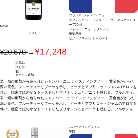
フランス シャンパーニュ
テタンジェ “レ・フォリ・ド・ラ・マルケットリ
ー”
750ml
SALE
シャンパーニュ・テタンジェ
在庫あり
葡萄品種:
ピノ・ノワール, シャルドネ
¥17,248
¥20,570
→
お気に
入り登
録
カートに追加
単一畑の葡萄から造られたシャンパーニュ
テイスティングノート
黄金色がかった
深い黄色。フルーティーなブーケを示し、ピーチとアプリコットジャムのアロマを
伴い、緻密でほのかなトーストしたブリオッシュとバニラも感じる。フルボディ、
滑らかでフルーティーな味わいは、ピーチの風味が支配している。軽やかな木の含
単一畑の葡萄から造られたシャンパーニュ
テイスティングノート
黄金色がかった
みを持つ、特徴的で表情豊かな後味が続く。
深い黄色。フルーティーなブーケを示し、ピーチとアプリコットジャムのアロマを
合う料理
しっかりとした料理、ロー
ストした肉、ソースで調理した魚料理、ほのかにスパイシーな料理と好相性。美食
伴い、緻密でほのかなトーストしたブリオッシュとバニラも感じる。フルボディ、
家のためのテロワールとワイン。
滑らかでフルーティーな味わいは、ピーチの風味が支配している。軽やかな木の含
葡萄品種
45% シャルドネ、55% ピノ・ノワー
ル どちらもフォリ・ヴィニャードの厳選された葡萄のみを使用
みを持つ、特徴的で表情豊かな後味が続く。
合う料理
しっかりとした料理、ロー
ストした肉、ソースで調理した魚料理、ほのかにスパイシーな料理と好相性。美食
スパークリングワイン
家のためのテロワールとワイン。
葡萄品種
45% シャルドネ、55% ピノ・ノワー
辛口
ル どちらもフォリ・ヴィニャードの厳選された葡萄のみを使用