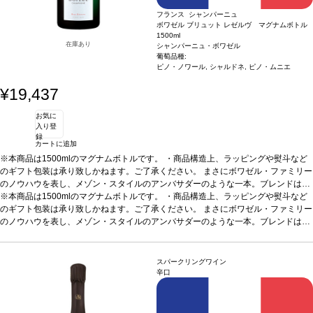
フランス シャンパーニュ
ボワゼル ブリュット レゼルヴ マグナムボトル
1500ml
在庫あり
シャンパーニュ・ボワゼル
葡萄品種:
ピノ・ノワール, シャルドネ, ピノ・ムニエ
¥19,437
お気に
入り登
録
カートに追加
※本商品は1500mlのマグナムボトルです。 ・商品構造上、ラッピングや熨斗など
のギフト包装は承り致しかねます。ご了承ください。 まさにボワゼル・ファミリー
のノウハウを表し、メゾン・スタイルのアンバサダーのような一本。ブレンドは高
い精度と複雑さを表現する。 ファースト・プレス果汁を使った贅沢なシャンパーニ
※本商品は1500mlのマグナムボトルです。 ・商品構造上、ラッピングや熨斗など
ュ。
のギフト包装は承り致しかねます。ご了承ください。 まさにボワゼル・ファミリー
テイスティングノート
明るく澄んだ麦わら色で、素晴らしく繊細で軽やかな
渦を巻いた泡が立ち上る。ノーズは表情豊かでフレッシュ、白い花（サンザシ）の
のノウハウを表し、メゾン・スタイルのアンバサダーのような一本。ブレンドは高
アロマを最初に感じ、白桃、アプリコット、柑橘類、ペイストリーのニュアンスな
い精度と複雑さを表現する。 ファースト・プレス果汁を使った贅沢なシャンパーニ
ど、見事な果実味のエレガントさが続く。魅惑的なテクスチャーの味わいは、フレ
ュ。
テイスティングノート
明るく澄んだ麦わら色で、素晴らしく繊細で軽やかな
ッシュでしなやか、バランスが取れていて、凝縮した洋梨の砂糖漬け、アカシア、
渦を巻いた泡が立ち上る。ノーズは表情豊かでフレッシュ、白い花（サンザシ）の
スパークリングワイン
ハチミツの含みへと展開する。後味はリッチで長く続く。
アロマを最初に感じ、白桃、アプリコット、柑橘類、ペイストリーのニュアンスな
合う料理
アペリティフ
辛口
に最適、また魚介類や焼き魚などと良く合う。
ど、見事な果実味のエレガントさが続く。魅惑的なテクスチャーの味わいは、フレ
葡萄品種
55% ピノ・ノワール、3
0% シャルドネ、15% ピノ・ムニエ
ッシュでしなやか、バランスが取れていて、凝縮した洋梨の砂糖漬け、アカシア、
ハチミツの含みへと展開する。後味はリッチで長く続く。
合う料理
アペリティフ