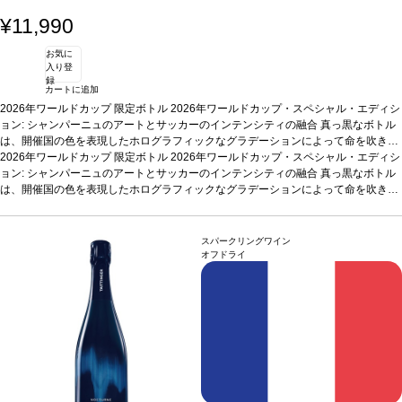
¥11,990
お気に
入り登
録
カートに追加
2026年ワールドカップ 限定ボトル 2026年ワールドカップ・スペシャル・エディシ
ョン: シャンパーニュのアートとサッカーのインテンシティの融合
真っ黒なボトル
は、開催国の色を表現したホログラフィックなグラデーションによって命を吹き込
んでいる。カナダは赤、メキシコは緑、アメリカ合衆国は青ー結束とチームワーク
2026年ワールドカップ 限定ボトル 2026年ワールドカップ・スペシャル・エディシ
を象徴している ボールの動きとサッカーボールのステッチを彷彿とさせるデザイ
ョン: シャンパーニュのアートとサッカーのインテンシティの融合
真っ黒なボトル
ン。鮮やかなテクスチャーとホログラフィック効果で際立たせている。 視覚的なエ
は、開催国の色を表現したホログラフィックなグラデーションによって命を吹き込
ネルギーは、ピンボールゲームの緊張感、スピード感、壮観さ、そして試合の臨場
んでいる。カナダは赤、メキシコは緑、アメリカ合衆国は青ー結束とチームワーク
感を表現する。
を象徴している ボールの動きとサッカーボールのステッチを彷彿とさせるデザイ
単なるシャンパーニュ・ボトルではありません。 普遍的な情熱と
スポーツのアドレナリンを讃える一本です。
ン。鮮やかなテクスチャーとホログラフィック効果で際立たせている。 視覚的なエ
葡萄品種
ピノ・ノワール / ピノ・ムニ
スパークリングワイン
エ 60%、シャルドネ 40%
ネルギーは、ピンボールゲームの緊張感、スピード感、壮観さ、そして試合の臨場
オフドライ
感を表現する。
単なるシャンパーニュ・ボトルではありません。 普遍的な情熱と
スポーツのアドレナリンを讃える一本です。
葡萄品種
ピノ・ノワール / ピノ・ムニ
エ 60%、シャルドネ 40%