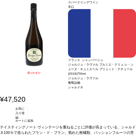
食事と良く合う。ブレス産の鶏肉とジロール茸、ビゴール産豚の煮込み、ドライフ
を伴い、たっぷりとしたアーモンドと軽くトーストしたペイストリーの含みが続
スパークリングワイン
ルーツとスパイスを添えた鶏肉のタジンなどもお勧め。
く。テクスチャーは滑らかでとても引き締まっていて、精度が高い。フレッシュで
葡萄品種
60% ピノ・ノワ
辛口
ール、40% シャルドネ
レモンも感じられるフルボディの後味は、素晴らしく長く続く。
合う料理
様々な
食事と良く合う。ブレス産の鶏肉とジロール茸、ビゴール産豚の煮込み、ドライフ
ルーツとスパイスを添えた鶏肉のタジンなどもお勧め。
葡萄品種
60% ピノ・ノワ
ール、40% シャルドネ
フランス シャンパーニュ
ジョルジュ・ラヴァル プルミエ・クリュ レ・シ
ェーヌ・キュミエール ブリュット・ナチュール
残りわずか
(2018)
750ml
ジョルジュ・ラヴァル
葡萄品種:
シャルドネ
¥47,520
お気に
入り登
録
カートに追加
テイスティングノート
ヴィンテージを重ねるごとに評価が高まっている、シャルド
ネ100％で造られたブラン・ド・ブラン。熟れた柑橘類、パッションフルーツの芳