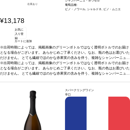
シャンパーニュ・ボワゼル
在庫あり
葡萄品種:
ピノ・ノワール, シャルドネ, ピノ・ムニエ
¥13,178
お気に
入り登
録
カートに追加
※出荷時期によっては、掲載画像のグリーンボトルではなく透明ボトルでのお届け
となる場合がございます。 あらかじめご了承ください。なお、瓶の色はお選びいた
だけません。 とても繊細でほのかな赤果実の含みを伴う、複雑なシャンパーニュ。
一部赤ワインとして醸造された（8％）3品種のブレンドから造る。 繊細でフルー
※出荷時期によっては、掲載画像のグリーンボトルではなく透明ボトルでのお届け
ティーなロゼシャンパーニュ。
となる場合がございます。 あらかじめご了承ください。なお、瓶の色はお選びいた
テイスティングノート
金色の銅のような輝きがあ
る淡いピンク色で、軽やかな生き生きとした泡が立ち上る。上質でほのかなノーズ
だけません。 とても繊細でほのかな赤果実の含みを伴う、複雑なシャンパーニュ。
は、赤果実（野イチゴ、チェリー）の繊細でフルーティーな風味を示す。絹のよう
一部赤ワインとして醸造された（8％）3品種のブレンドから造る。 繊細でフルー
に滑らかで美味しくフレッシュな味わいは、芳醇でしっかりとした骨格を持ち、ま
ティーなロゼシャンパーニュ。
テイスティングノート
金色の銅のような輝きがあ
ろやか。ラズベリーの洗練されたアロマが徐々に強くなり、微かなスパイスとミネ
る淡いピンク色で、軽やかな生き生きとした泡が立ち上る。上質でほのかなノーズ
スパークリングワイン
ラルを背景に、柑橘系の含みと完璧に調和する。エレガントな余韻は素晴らしく長
は、赤果実（野イチゴ、チェリー）の繊細でフルーティーな風味を示す。絹のよう
辛口
い。
に滑らかで美味しくフレッシュな味わいは、芳醇でしっかりとした骨格を持ち、ま
合う料理
アペリティフとして最適、また肉やラム肉の冷菜、赤果実のデザー
トなどと良く合う。
ろやか。ラズベリーの洗練されたアロマが徐々に強くなり、微かなスパイスとミネ
葡萄品種
40% ピノ・ノワール（8%赤ワイン）、30% シャル
ドネ、30% ピノ・ムニエ
ラルを背景に、柑橘系の含みと完璧に調和する。エレガントな余韻は素晴らしく長
い。
合う料理
アペリティフとして最適、また肉やラム肉の冷菜、赤果実のデザー
トなどと良く合う。
葡萄品種
40% ピノ・ノワール（8%赤ワイン）、30% シャル
ドネ、30% ピノ・ムニエ