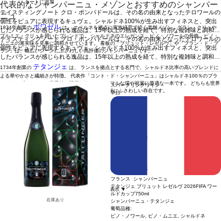
カートに追加
代表的なシャンパーニュ・メゾンとおすすめのシャンパー
テイスティングノート
クロ・ポンパドールは、その名の由来となったテロワールの
ニュ
個性をピュアに表現するキュヴェ。シャルドネ100%が生み出すフィネスと、突出
ボワゼル
1834年創業の
は、 エペルネを拠点に家族経営で続く老舗メゾン。グラン・クリュや
したバランスが感じられる逸品は、15年以上の熟成を経て、特別な複雑味と調和の
プルミエ・クリュを用いたブレンドで、 シャルドネのエレガンス、ピノ・ノワールの骨格、ピノ・
とれたストラクチャーを備えている。
テイスティングノート
クロ・ポンパドールは、その名の由来となったテロワールの
葡萄品種
シャルドネ
ムニエの果実味を見事に調和させています。 看板の「ブリュット・レゼルヴ」や「ブラン・ド・ブ
個性をピュアに表現するキュヴェ。シャルドネ100%が生み出すフィネスと、突出
ラン」は、幅広いシーンにふさわしい高評価のシャンパーニュです。
したバランスが感じられる逸品は、15年以上の熟成を経て、特別な複雑味と調和の
とれたストラクチャーを備えている。
葡萄品種
シャルドネ
テタンジェ
1734年創業の
は、 ランスを拠点とする名門で、シャルドネ比率の高いブレンドに
よる華やかさと繊細さが特徴。 代表作「コント・ド・シャンパーニュ」はシャルドネ100％のブラ
ン・ド・ブランとして世界的に評価され、 フォーマルな場や祝宴に最適な一本です。 どちらも世界
スパークリングワイン
的に名高いメゾンであり、ギフトや特別な日の乾杯にふさわしい存在です。
辛口
オススメのシャンパーニュ
ボワゼル ブリュット レゼルヴ
ボワゼル ロゼ・アプソリュ
ボワゼル シャンパーニュ ジョワイヨ・ドゥ・フランス (2004)
テタンジェ ブリュット ミレジメ (2015)”
テタンジェ ノクターン・ブラン・セック”
テタンジェ コント・ドゥ・シャンパーニュ ブラン・ドゥ・ブラン
フランス シャンパーニュ
(2013)
テタンジェ ブリュット レゼルヴ 2026FIFA ワー
続きを表示 ▼
ルドカップ
750ml
在庫あり
シャンパーニュ・テタンジェ
葡萄品種:
ピノ・ノワール, ピノ・ムニエ, シャルドネ