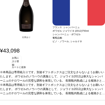
に最適、また魚介類や焼き魚などと良く合う。
葡萄品種
55% ピノ・ノワール、3
0% シャルドネ、15% ピノ・ムニエ
フランス シャンパーニュ
ボワゼル ジョワイヨ (2012)
750ml
シャンパーニュ・ボワゼル
在庫あり
葡萄品種:
ピノ・ノワール, シャルドネ
¥43,098
お気に
入り登
録
カートに追加
※本商品は専用箱入りです。別途ギフトボックスはご注文なさらないようお願いい
たします。
ボワゼルのノウハウの真髄として、ジョワイヨ2012は偉大なシャンパ
ーニュのテロワールの完璧な調和を体現している。 長期瓶内熟成による複雑さと優
雅さを兼ね備えた逸品。
※本商品は専用箱入りです。別途ギフトボックスはご注文なさらないようお願いい
テイスティングノート
深く綺麗な金色で、滑らかで繊細
な泡が長く立ち上る。リッチで凝縮したノーズを示し、白い花や柑橘系果実の芳香
たします。
ボワゼルのノウハウの真髄として、ジョワイヨ2012は偉大なシャンパ
を伴い、たっぷりとしたアーモンドと軽くトーストしたペイストリーの含みが続
ーニュのテロワールの完璧な調和を体現している。 長期瓶内熟成による複雑さと優
く。テクスチャーは滑らかでとても引き締まっていて、精度が高い。フレッシュで
雅さを兼ね備えた逸品。
テイスティングノート
深く綺麗な金色で、滑らかで繊細
レモンも感じられるフルボディの後味は、素晴らしく長く続く。
な泡が長く立ち上る。リッチで凝縮したノーズを示し、白い花や柑橘系果実の芳香
合う料理
様々な