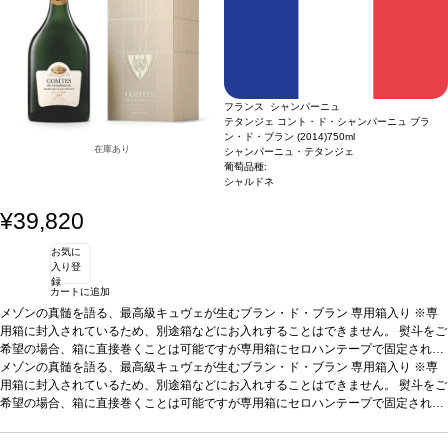
葡萄品種
込むシグネチャーワイン
黄桃、ドライアプリコットの魅惑的なアロマを示す、輝く淡いイエローカ
ノクターン・ブルー・ウエーブ・エディションは、強烈で
ラー。レーズンやシロップ漬け果実の風味が口中を満たし、芳醇な甘み、滑らかな
印象的なビジュアルと独自の感覚体験を融合させ、目の肥えたシャンパーニュラヴ
クリーミーさが絶え間なく続く。
ァーを魅了する。 パーティーで映える、光で波が躍動するスペクタクルなボトル
葡萄品種
ピノ・ノワール / ピノ・ムニエ 60%、
シャルドネ 40%
葡萄品種
黄桃、ドライアプリコットの魅惑的なアロマを示す、輝く淡いイエローカ
ラー。レーズンやシロップ漬け果実の風味が口中を満たし、芳醇な甘み、滑らかな
クリーミーさが絶え間なく続く。
葡萄品種
ピノ・ノワール / ピノ・ムニエ 60%、
フランス シャンパーニュ
シャルドネ 40%
テタンジェ コント・ド・シャンパーニュ ブラ
ン・ド・ブラン (2014)
750ml
在庫あり
シャンパーニュ・テタンジェ
葡萄品種:
シャルドネ
¥39,820
お気に
入り登
録
カートに追加
メゾンの真髄を語る、最高級キュヴェが生むブラン・ド・ブラン
専用箱入り
※専
用箱に封入されているため、別途箱などにお入れすることはできません。 熨斗をご
希望の場合、箱に直接巻くことは可能ですが専用箱にセロハンテープで固定されま
すので、ご了承ください。 熨斗をご希望の場合はコメント欄へ、結び(蝶結びor結
メゾンの真髄を語る、最高級キュヴェが生むブラン・ド・ブラン
専用箱入り
※専
び切り)・上部表書き記載文言・下部お名入れの有無(入れる場合は記載名)をご指定
用箱に封入されているため、別途箱などにお入れすることはできません。 熨斗をご
ください。
希望の場合、箱に直接巻くことは可能ですが専用箱にセロハンテープで固定されま
テイスティングノート
黄色と銀色がクリスタルのように輝き、きめ細
やかで繊細な泡が滑らかに立ち上る。ノーズは石灰やミネラルが際立ち、テロワー
すので、ご了承ください。 熨斗をご希望の場合はコメント欄へ、結び(蝶結びor結
ルへの思いを馳せる。ブリオッシュやペイストリーが幅広く漂い、レモンメレン
び切り)・上部表書き記載文言・下部お名入れの有無(入れる場合は記載名)をご指定