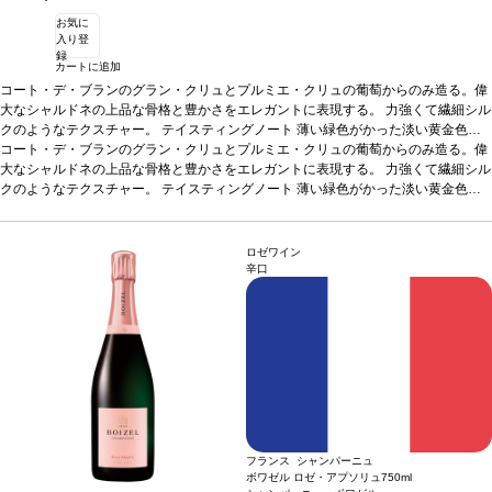
お気に
入り登
録
カートに追加
コート・デ・ブランのグラン・クリュとプルミエ・クリュの葡萄からのみ造る。偉
大なシャルドネの上品な骨格と豊かさをエレガントに表現する。 力強くて繊細シル
クのようなテクスチャー。
テイスティングノート
薄い緑色がかった淡い黄金色
で、きめ細かな泡が立ち上る。繊細な花のノーズを示し、アカシアの花、サンザシ
コート・デ・ブランのグラン・クリュとプルミエ・クリュの葡萄からのみ造る。偉
のフレッシュなアロマを伴い、ブリオッシュ、ハチミツ、アーモンド、柑橘類の魅
大なシャルドネの上品な骨格と豊かさをエレガントに表現する。 力強くて繊細シル
力的な芳香が加わる。滑らかなテクスチャーの味わいは、繊細でありながら豊満。
クのようなテクスチャー。
テイスティングノート
薄い緑色がかった淡い黄金色
より力強いアロマ（ヘーゼルナッツ、グレープフルーツ、トースト）は、非常に洗
で、きめ細かな泡が立ち上る。繊細な花のノーズを示し、アカシアの花、サンザシ
練されたミネラルに支えられ、後味はフレッシュさ、繊細さ、余韻の長さが際立
のフレッシュなアロマを伴い、ブリオッシュ、ハチミツ、アーモンド、柑橘類の魅
つ。
力的な芳香が加わる。滑らかなテクスチャーの味わいは、繊細でありながら豊満。
合う料理
アペリティフに最適、またシャンパーニュの熟成感とコクは、白身
ロゼワイン
肉、海老、魚のグリルなどと良く合う。
より力強いアロマ（ヘーゼルナッツ、グレープフルーツ、トースト）は、非常に洗
葡萄品種
100% シャルドネ
辛口
練されたミネラルに支えられ、後味はフレッシュさ、繊細さ、余韻の長さが際立
つ。
合う料理
アペリティフに最適、またシャンパーニュの熟成感とコクは、白身
肉、海老、魚のグリルなどと良く合う。
葡萄品種
100% シャルドネ
フランス シャンパーニュ
ボワゼル ロゼ・アプソリュ
750ml