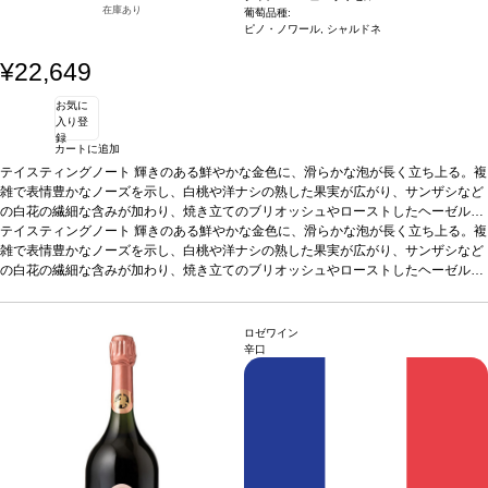
在庫あり
葡萄品種:
ピノ・ノワール, シャルドネ
¥22,649
お気に
入り登
録
カートに追加
テイスティングノート
輝きのある鮮やかな金色に、滑らかな泡が長く立ち上る。複
雑で表情豊かなノーズを示し、白桃や洋ナシの熟した果実が広がり、サンザシなど
の白花の繊細な含みが加わり、焼き立てのブリオッシュやローストしたヘーゼルナ
ッツのほのかな芳香が締めくくる。口に含むと、クリーミーなテクスチャーと活気
テイスティングノート
輝きのある鮮やかな金色に、滑らかな泡が長く立ち上る。複
のある爽やかさに魅了され、アプリコットやマンゴーなどの果物の風味がハチミツ
雑で表情豊かなノーズを示し、白桃や洋ナシの熟した果実が広がり、サンザシなど
やトーストと見事に調和している。微かなミネラルが深味を与え、持続するフィニ
の白花の繊細な含みが加わり、焼き立てのブリオッシュやローストしたヘーゼルナ
ッシュが心地良いフレッシュさとエレガンスの余韻へと導く。
ッツのほのかな芳香が締めくくる。口に含むと、クリーミーなテクスチャーと活気
葡萄品種
ピノ・ノ
ワール 55%、シャルドネ 45%
のある爽やかさに魅了され、アプリコットやマンゴーなどの果物の風味がハチミツ
やトーストと見事に調和している。微かなミネラルが深味を与え、持続するフィニ
ロゼワイン
ッシュが心地良いフレッシュさとエレガンスの余韻へと導く。
葡萄品種
ピノ・ノ
辛口
ワール 55%、シャルドネ 45%