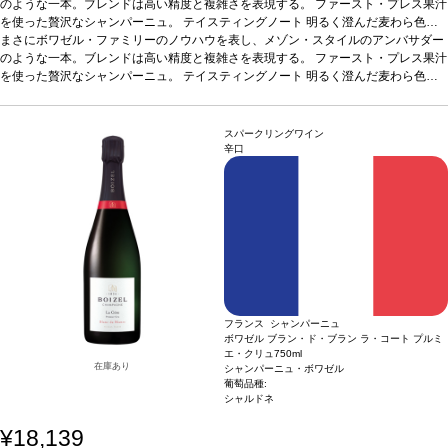
のような一本。ブレンドは高い精度と複雑さを表現する。 ファースト・プレス果汁
を使った贅沢なシャンパーニュ。
テイスティングノート
明るく澄んだ麦わら色
で、素晴らしく繊細で軽やかな渦を巻いた泡が立ち上る。ノーズは表情豊かでフレ
まさにボワゼル・ファミリーのノウハウを表し、メゾン・スタイルのアンバサダー
ッシュ、白い花（サンザシ）のアロマを最初に感じ、白桃、アプリコット、柑橘
のような一本。ブレンドは高い精度と複雑さを表現する。 ファースト・プレス果汁
類、ペイストリーのニュアンスなど、見事な果実味のエレガントさが続く。魅惑的
を使った贅沢なシャンパーニュ。
テイスティングノート
明るく澄んだ麦わら色
なテクスチャーの味わいは、フレッシュでしなやか、バランスが取れていて、凝縮
で、素晴らしく繊細で軽やかな渦を巻いた泡が立ち上る。ノーズは表情豊かでフレ
した洋梨の砂糖漬け、アカシア、ハチミツの含みへと展開する。後味はリッチで長
ッシュ、白い花（サンザシ）のアロマを最初に感じ、白桃、アプリコット、柑橘
く続く。
類、ペイストリーのニュアンスなど、見事な果実味のエレガントさが続く。魅惑的
合う料理
アペリティフに最適、また魚介類や焼き魚などと良く合う。
葡
スパークリングワイン
萄品種
なテクスチャーの味わいは、フレッシュでしなやか、バランスが取れていて、凝縮
40% ピノ・ノワール、35% シャルドネ、25% ピノ・ムニエ
辛口
した洋梨の砂糖漬け、アカシア、ハチミツの含みへと展開する。後味はリッチで長
く続く。
合う料理
アペリティフに最適、また魚介類や焼き魚などと良く合う。
葡
萄品種
40% ピノ・ノワール、35% シャルドネ、25% ピノ・ムニエ
フランス シャンパーニュ
ボワゼル ブラン・ド・ブラン ラ・コート プルミ
エ・クリュ
750ml
在庫あり
シャンパーニュ・ボワゼル
葡萄品種:
シャルドネ
¥18,139