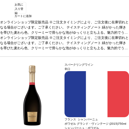
お気に
入り登
録
カートに追加
オンラインショップ限定販売品 ※ご注文タイミングにより、ご注文後に在庫切れと
なる場合がございます。ご了承ください。
テイスティングノート
緑がかった輝き
を帯びた麦わら色、クリーミーで滑らかな泡がゆっくりと立ち上る。魅力的でうっ
とりするようなノーズが開き、ペイストリー、フレッシュバター、菩提樹、アプリ
オンラインショップ限定販売品 ※ご注文タイミングにより、ご注文後に在庫切れと
コットジャム、アカシアのハチミツなどの美味しい風味へと展開する。ローストア
なる場合がございます。ご了承ください。
テイスティングノート
緑がかった輝き
ーモンドやヘーゼルナッツ、チョコレートのようなニュアンスも感じられ、濃厚で
を帯びた麦わら色、クリーミーで滑らかな泡がゆっくりと立ち上る。魅力的でうっ
洗練されている。口に含むと、シルクのように滑らかなテクスチャーが、素晴らし
とりするようなノーズが開き、ペイストリー、フレッシュバター、菩提樹、アプリ
く美しいストラクチャーを包み込み、コート・デ・ブランの偉大なシャルドネ特有
コットジャム、アカシアのハチミツなどの美味しい風味へと展開する。ローストア
の、きめ細やかなミネラルが支える。リッチな果実味に加え、ローストコーヒー、
ーモンドやヘーゼルナッツ、チョコレートのようなニュアンスも感じられ、濃厚で
スパークリングワイン
甘いスパイス（シナモン、バニラ）、ほのかなスモーキー（ブロンドタバコ）さが
洗練されている。口に含むと、シルクのように滑らかなテクスチャーが、素晴らし
辛口
調和している。フィニッシュは柔らかく、永遠と続くよう。たっぷりの繊細で複雑
く美しいストラクチャーを包み込み、コート・デ・ブランの偉大なシャルドネ特有
なアロマが最後まで背景に漂う、長期間熟成していることを感じさせない生き生き
の、きめ細やかなミネラルが支える。リッチな果実味に加え、ローストコーヒー、
とした逸品。
甘いスパイス（シナモン、バニラ）、ほのかなスモーキー（ブロンドタバコ）さが
葡萄品種
シャルドネ
調和している。フィニッシュは柔らかく、永遠と続くよう。たっぷりの繊細で複雑
なアロマが最後まで背景に漂う、長期間熟成していることを感じさせない生き生き
とした逸品。
葡萄品種
シャルドネ
フランス シャンパーニュ
ボワゼル グランド・ヴィンテージ (2015)
750ml
シャンパーニュ・ボワゼル