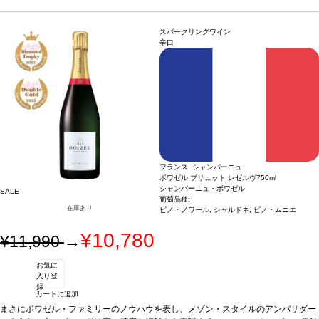
豊か、そして程よい密度がある。フレッシュさが際立ち、ジンジャーブレッドやフ
く生き生きとした泡がリボンのように連なっている。香りはとても繊細で、濃厚で
ルーツのコンポートのような甘い風味でこのワインの成熟を感じられる。余韻は長
複雑、そして十分に完成してる。葡萄園の桃、白い花、軽く焼いたアーモンドの繊
く、クリーンで調和がとれている。
細なアロマが、より酸味のある含みと混ざり合う。口に含むと、ワインはピュアで
合う料理
魚介類を完璧に引き立て、日本料理
スパークリングワイン
や生魚と繊細なハーモニーを奏でる。アペリティフとしても最適。
豊か、そして程よい密度がある。フレッシュさが際立ち、ジンジャーブレッドやフ
葡萄品種
50%
辛口
ピノ・ノワール、40% シャルドネ、10% ピノ・ムニエ
ルーツのコンポートのような甘い風味でこのワインの成熟を感じられる。余韻は長
く、クリーンで調和がとれている。
合う料理
魚介類を完璧に引き立て、日本料理
や生魚と繊細なハーモニーを奏でる。アペリティフとしても最適。
葡萄品種
50%
ピノ・ノワール、40% シャルドネ、10% ピノ・ムニエ
フランス シャンパーニュ
ボワゼル ブリュット レゼルヴ
750ml
シャンパーニュ・ボワゼル
SALE
葡萄品種:
在庫あり
ピノ・ノワール, シャルドネ, ピノ・ムニエ
¥10,780
¥11,990
→
お気に
入り登
録
カートに追加
まさにボワゼル・ファミリーのノウハウを表し、メゾン・スタイルのアンバサダー