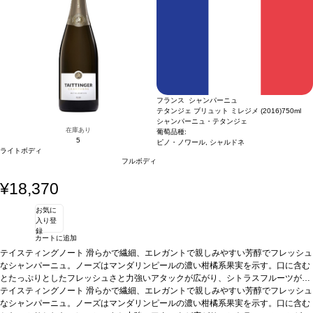
などとも好相性
レンド。まるで優しく撫でられているような心地よさを感じる」by テタンジェ・ア
葡萄品種
ピノ・ノワール 60%、シャルドネ 40%
ンバサダー、ヴィトリー・テタンジェ
合う料理
白身の肉料理、ロブスターと。コ
ント・シャウルス チーズやスッキリした甘みの焼き梨、またはブルーベリータルト
などとも好相性
葡萄品種
ピノ・ノワール 60%、シャルドネ 40%
フランス シャンパーニュ
テタンジェ ブリュット ミレジメ (2016)
750ml
シャンパーニュ・テタンジェ
在庫あり
葡萄品種:
5
ピノ・ノワール, シャルドネ
ライトボディ
フルボディ
¥18,370
お気に
入り登
録
カートに追加
テイスティングノート
滑らかで繊細、エレガントで親しみやすい芳醇でフレッシュ
なシャンパーニュ。ノーズはマンダリンピールの濃い柑橘系果実を示す。口に含む
とたっぷりとしたフレッシュさと力強いアタックが広がり、シトラスフルーツが支
配する。特徴的な美味しいコクが続き、洋ナシやレーズンの風味を伴い、複雑なフ
テイスティングノート
滑らかで繊細、エレガントで親しみやすい芳醇でフレッシュ
ィニッシュへと導かれる。素晴らしい余韻は、リコリスが彩る。
なシャンパーニュ。ノーズはマンダリンピールの濃い柑橘系果実を示す。口に含む
合う料理
繊細な