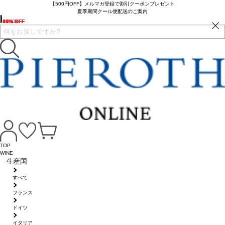
【500円OFF】メルマガ登録で割引クーポンプレゼント
夏季期間クール便配送のご案内
25% OFF
16% OFF
10% OFF
16% OFF
22% OFF
6% OFF
TOP
WINE
生産国
すべて
フランス
ドイツ
イタリア