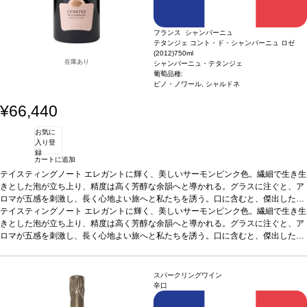
フランス シャンパーニュ
テタンジェ コント・ド・シャンパーニュ ロゼ
(2012)
750ml
在庫あり
シャンパーニュ・テタンジェ
葡萄品種:
ピノ・ノワール, シャルドネ
¥66,440
お気に
入り登
録
カートに追加
テイスティングノート
エレガントに輝く、美しいサーモンピンク色。繊細で生き生
きとした泡が立ち上り、精度は高く芳醇な余韻へと導かれる。グラスに注ぐと、ア
ロマが五感を刺激し、長く心地よい旅へと私たちを誘う。口に含むと、傑出したシ
ャンパーニュに満たされる。繊細で柔らかく生き生きとしており、野イチゴやフレ
テイスティングノート
エレガントに輝く、美しいサーモンピンク色。繊細で生き生
ッシュなレッドカラントが展開する。上質な泡が力強くバランスの取れたアロマ
きとした泡が立ち上り、精度は高く芳醇な余韻へと導かれる。グラスに注ぐと、ア
に、繊細で調和のとれたタッチを加える。美味しい苦みとほのかな酸味のフレッシ
ロマが五感を刺激し、長く心地よい旅へと私たちを誘う。口に含むと、傑出したシ
ュさが、さらなる高みへと昇華させてくれる。本来のポテンシャルと複雑さを十分
ャンパーニュに満たされる。繊細で柔らかく生き生きとしており、野イチゴやフレ
に発揮するには、時間を要する一本。 「厳選された葡萄から造る、最も官能的なブ
ッシュなレッドカラントが展開する。上質な泡が力強くバランスの取れたアロマ
レンド。まるで優しく撫でられているような心地よさを感じる」by テタンジェ・ア
に、繊細で調和のとれたタッチを加える。美味しい苦みとほのかな酸味のフレッシ
スパークリングワイン
ンバサダー、ヴィトリー・テタンジェ
ュさが、さらなる高みへと昇華させてくれる。本来のポテンシャルと複雑さを十分
合う料理
白身の肉料理、ロブスターと。コ
辛口
ント・シャウルス チーズやスッキリした甘みの焼き梨、またはブルーベリータルト
に発揮するには、時間を要する一本。 「厳選された葡萄から造る、最も官能的なブ