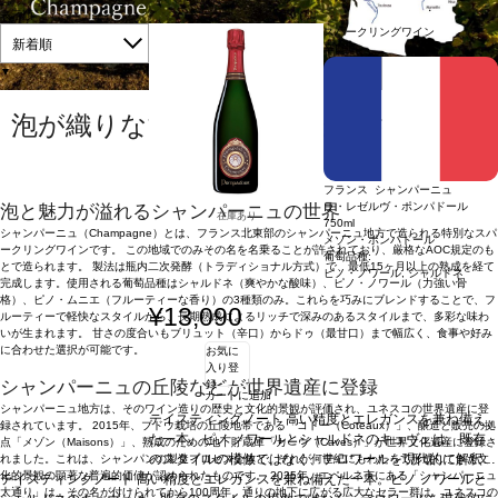
表示順
スパークリングワイン
新着順
辛口
▼
泡が織りなす芸術 ― 世界が愛するシャ
ンパーニュ
フランス シャンパーニュ
ラ・レゼルヴ・ポンパドール
泡と魅力が溢れるシャンパーニュの世界
在庫あり
750ml
シャンパーニュ（Champagne）とは、フランス北東部のシャンパーニュ地方で造られる特別なスパ
メゾン・ポンパドール
ークリングワインです。 この地域でのみその名を名乗ることが許されており、厳格なAOC規定のも
葡萄品種:
とで造られます。 製法は瓶内二次発酵（トラディショナル方式）で、最低15ヶ月以上の熟成を経て
ピノ・ノワール, シャルドネ
完成します。使用される葡萄品種はシャルドネ（爽やかな酸味）、ピノ・ノワール（力強い骨
格）、ピノ・ムニエ（フルーティーな香り）の3種類のみ。これらを巧みにブレンドすることで、フ
¥13,090
ルーティーで軽快なスタイルから、長期熟成によるリッチで深みのあるスタイルまで、多彩な味わ
いが生まれます。 甘さの度合いもブリュット（辛口）からドゥ（最甘口）まで幅広く、食事や好み
に合わせた選択が可能です。
お気に
入り登
シャンパーニュの丘陵などが世界遺産に登録
録
カートに追加
シャンパーニュ地方は、そのワイン造りの歴史と文化的景観が評価され、ユネスコの世界遺産に登
テイスティングノート
高い精度とエレガンスを兼ね備え
録されています。 2015年、ブドウ栽培の丘陵地帯である「コトー（Coteaux）」、醸造と販売の拠
た一本。ピノ ノワールとシャルドネのキュヴェは、既存
点「メゾン（Maisons）」、熟成のための地下貯蔵庫「カーヴ（Caves）」が世界文化遺産に登録さ
のスタイルの模倣ではなく、テロワールを現代的に解釈し
れました。これは、シャンパンの製造プロセス全体と、それが何世紀にもわたって形成してきた文
化的景観の顕著な普遍的価値が認められたものです。 2025年、エペルネ市にある「シャンパーニュ
テイスティングノート
高い精度とエレガンスを兼ね備えた一本。ピノ ノワールと
ている。澄み切った本物で、上質なミネラルが特徴的。特
大通り」は、その名が付けられてから100周年。通りの地下に広がる広大なセラー群は、ユネスコの