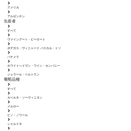
アメリカ
アルゼンチン
生産者
すべて
ヴァイングート・ピーロート
ボデガス・ヴィニャード パスカル・トソ
パナメラ
ホワイトへイヴン・ワイン・カンパニー
ジェラール・ベルトラン
葡萄品種
すべて
カベルネ・ソーヴィニヨン
メルロー
ピノ・ノワール
シャルドネ