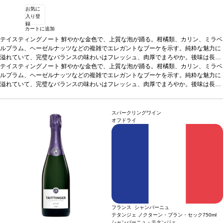
お気に
入り登
録
カートに追加
テイスティングノート
鮮やかな金色で、上質な泡が踊る。柑橘類、カリン、ミラベ
ルプラム、ヘーゼルナッツなどの複雑でエレガントなブーケを示す。純粋な魅力に
溢れていて、完璧なバランスの味わいはフレッシュ、肉厚でまろやか。後味は長
く、しっかりと続く。
テイスティングノート
合う料理
鮮やかな金色で、上質な泡が踊る。柑橘類、カリン、ミラベ
アペリティフとして、また牡蠣、キャビア、セビ
チェ、フルーツ
ルプラム、ヘーゼルナッツなどの複雑でエレガントなブーケを示す。純粋な魅力に
葡萄品種
70%シャルドネ、30%ピノ・ノワール ※ボトル画像は1
つのボトルの表裏です。
溢れていて、完璧なバランスの味わいはフレッシュ、肉厚でまろやか。後味は長
く、しっかりと続く。
合う料理
アペリティフとして、また牡蠣、キャビア、セビ
チェ、フルーツ
葡萄品種
70%シャルドネ、30%ピノ・ノワール ※ボトル画像は1
つのボトルの表裏です。
スパークリングワイン
オフドライ
フランス シャンパーニュ
テタンジェ ノクターン・ブラン・セック
750ml
シャンパーニュ・テタンジェ