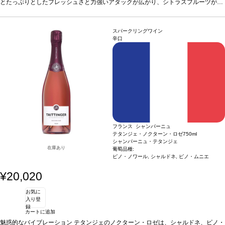
クリーミーソースの白身魚、塩漬けハム、エビ、サーモン、マグロ、ホタテのカル
とたっぷりとしたフレッシュさと力強いアタックが広がり、シトラスフルーツが支
パッチョ、チーズなどと好相性。またアペリティフに最適
配する。特徴的な美味しいコクが続き、洋ナシやレーズンの風味を伴い、複雑なフ
葡萄品種
シャルドネ 5
0%、ピノ・ノワール 50%
ィニッシュへと導かれる。素晴らしい余韻は、リコリスが彩る。
認証
VDC/HVE認証
*本ヴィンテージが在庫切れの場
合う料理
繊細な
合、在庫があり価格が同様の場合は自動的に次のヴィンテージに変更されます、ご
クリーミーソースの白身魚、塩漬けハム、エビ、サーモン、マグロ、ホタテのカル
スパークリングワイン
了承ください。
パッチョ、チーズなどと好相性。またアペリティフに最適
葡萄品種
シャルドネ 5
辛口
0%、ピノ・ノワール 50%
認証
VDC/HVE認証
*本ヴィンテージが在庫切れの場
合、在庫があり価格が同様の場合は自動的に次のヴィンテージに変更されます、ご
了承ください。
フランス シャンパーニュ
テタンジェ・ノクターン・ロゼ
750ml
シャンパーニュ・テタンジェ
在庫あり
葡萄品種:
ピノ・ノワール, シャルドネ, ピノ・ムニエ
¥20,020
お気に
入り登
録
カートに追加
魅惑的なバイブレーション テタンジェのノクターン・ロゼは、シャルドネ、ピノ・