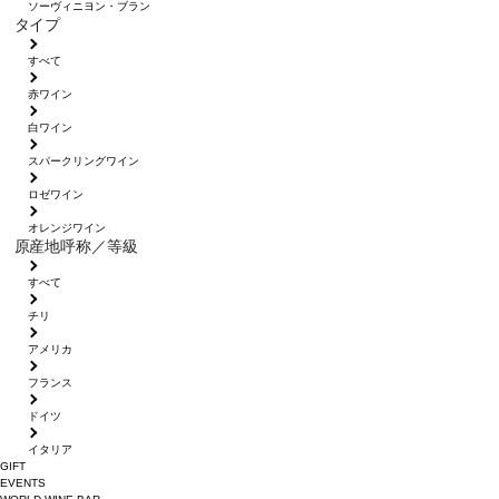
ソーヴィニヨン・ブラン
タイプ
すべて
赤ワイン
白ワイン
スパークリングワイン
ロゼワイン
オレンジワイン
原産地呼称／等級
すべて
チリ
アメリカ
フランス
ドイツ
イタリア
GIFT
EVENTS