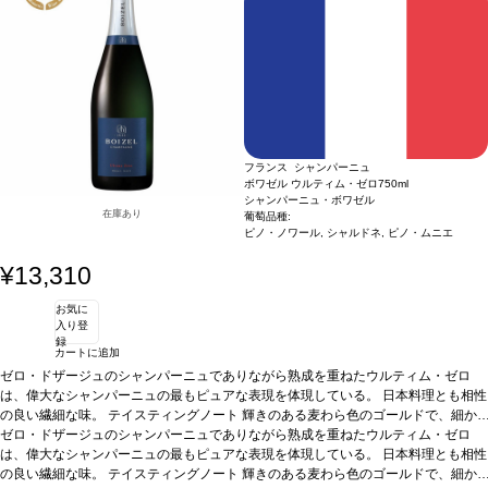
フランス シャンパーニュ
ボワゼル ウルティム・ゼロ
750ml
シャンパーニュ・ボワゼル
在庫あり
葡萄品種:
ピノ・ノワール, シャルドネ, ピノ・ムニエ
¥13,310
お気に
入り登
録
カートに追加
ゼロ・ドザージュのシャンパーニュでありながら熟成を重ねたウルティム・ゼロ
は、偉大なシャンパーニュの最もピュアな表現を体現している。 日本料理とも相性
の良い繊細な味。
テイスティングノート
輝きのある麦わら色のゴールドで、細か
く生き生きとした泡がリボンのように連なっている。香りはとても繊細で、濃厚で
ゼロ・ドザージュのシャンパーニュでありながら熟成を重ねたウルティム・ゼロ
複雑、そして十分に完成してる。葡萄園の桃、白い花、軽く焼いたアーモンドの繊
は、偉大なシャンパーニュの最もピュアな表現を体現している。 日本料理とも相性
細なアロマが、より酸味のある含みと混ざり合う。口に含むと、ワインはピュアで
の良い繊細な味。
テイスティングノート
輝きのある麦わら色のゴールドで、細か