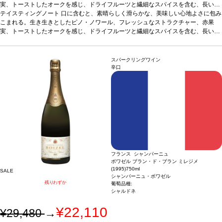
実、トーストしたオークを感じ、ドライフルーツと繊細なスパイスを含む、長い余
韻のフィニッシュが続く。
テイスティングノート
口に含むと、素晴らしく滑らかな、美味しい心地よさに包み
合う料理
キノコ添えのローストした鶏肉、トリュフの
リゾット、キャラメリゼしたエシャロット添えの牛フィレ肉などと好相性
こまれる。生き生きとしたピノ・ノワール、フレッシュなストラクチャー、赤果
葡萄品種
ピノ・ノワール 100％
実、トーストしたオークを感じ、ドライフルーツと繊細なスパイスを含む、長い余
韻のフィニッシュが続く。
合う料理
キノコ添えのローストした鶏肉、トリュフの
リゾット、キャラメリゼしたエシャロット添えの牛フィレ肉などと好相性
葡萄品種
ピノ・ノワール 100％
スパークリングワイン
辛口
フランス シャンパーニュ
ボワゼル ブラン・ド・ブラン ミレジメ
(1995)
750ml
SALE
シャンパーニュ・ボワゼル
残りわずか
葡萄品種:
シャルドネ
¥22,110
¥29,480
→