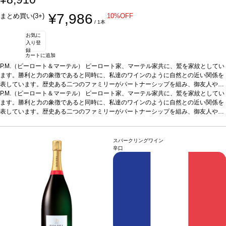
¥7,986
まとめ買い(3+)
10%OFF
/ 1本
お気に
入り登
録
カートに追加
P.M.（ピーロート＆マーテル） ピーロート家、マーテル家共に、鷲を家紋としてい
ます。勝利と力の象徴であると同時に、私達のワインのように自然との近い関係を
表しています。歴史ある二つのファミリーがパートナーシップを組み、御友人や御
家族とお楽しみ頂ける個性豊かなシャンパーニュをお届けいたします。 by: Dr. ヨハ
P.M.（ピーロート＆マーテル） ピーロート家、マーテル家共に、鷲を家紋としてい
ネス・ピーロート＆クリストフ・ラペノー
ます。勝利と力の象徴であると同時に、私達のワインのように自然との近い関係を
テイスティングノート
中位〜濃い麦わ
ら色。素晴らしい深みを持つ、きれいな泡が素晴らしく一貫して出てくる。魅力的
表しています。歴史ある二つのファミリーがパートナーシップを組み、御友人や御
なイーストのようなノーズを持ち、トーストの含みがあり、花のような含みを伴
家族とお楽しみ頂ける個性豊かなシャンパーニュをお届けいたします。 by: Dr. ヨハ
う。柔らかく豊かで複雑、アロマは泡により風味で強調され、魅力的な余韻の長い
ネス・ピーロート＆クリストフ・ラペノー
テイスティングノート
中位〜濃い麦わ
後味を与えている。
ら色。素晴らしい深みを持つ、きれいな泡が素晴らしく一貫して出てくる。魅力的
葡萄品種
ピノ・ノワール、シャルドネ、ピノ・ムニエ
スパークリングワイン
なイーストのようなノーズを持ち、トーストの含みがあり、花のような含みを伴
辛口
う。柔らかく豊かで複雑、アロマは泡により風味で強調され、魅力的な余韻の長い
後味を与えている。
葡萄品種
ピノ・ノワール、シャルドネ、ピノ・ムニエ