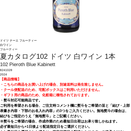
ドイツ
ナーエ
フルーティー
白ワイン
フルーティー
夏カタログ102 ドイツ 白ワイン 1本
102 Pieroth Blue Kabinett
8241028
2024
【商品情報】
・こちらの商品をお買い上げの場合、別途送料は発生致しません。
・クール便配送のため、宅配ボックスはご利用いただけません。
・ギフト用の商品のため、化粧箱に梱包されております。
・熨斗対応可能商品です。
ご利用を希望される場合、ご注文時コメント欄に熨斗をご希望の旨と「結び・上部
表書き内容・下部のお名入れ内容」の3つをご入力ください。無地熨斗の場合は、
結びをご指定のうえ「無地熨斗」とご記載ください。
※熨斗をご希望の場合、作成作業のため最短日出荷はお承り致しかねます。
必ず最短日から+1日後より配送指定日をご選択ください。