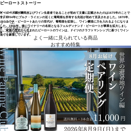
ピーロートストーリー
▶︎ この生産者でさがす
ピーロート家が農民およびワイン生産者であることが初めて文書に記載されたのは1675年のことで
生産地
す。1704年にブルク・ライエンの近くに葡萄畑を所有する先祖が初めて言及されました。1870年、
ナーエ
ニコラウス・ピーロートあたりの世代が、葡萄畑を拡張し、ワイン醸造に力を入れるようになりま
した。1906年、後にワイナリーの名前となるフェルディナンド・ピーロートが事業を拡大しまし
▶︎ この生産地でさがす
た。家族の歴史から生まれたピーロートのワインは、ドイツのクラフトマンシップに基づくワイン
▶︎ この生産地でさがす
造りを象徴しています。
よく一緒に見られている商品
おすすめ特集
ワインのエキサイティングな瞬間と楽しさを象徴