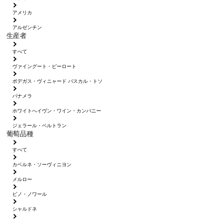
アメリカ
アルゼンチン
生産者
すべて
ヴァイングート・ピーロート
ボデガス・ヴィニャード パスカル・トソ
パナメラ
ホワイトへイヴン・ワイン・カンパニー
ジェラール・ベルトラン
葡萄品種
すべて
カベルネ・ソーヴィニヨン
メルロー
ピノ・ノワール
シャルドネ