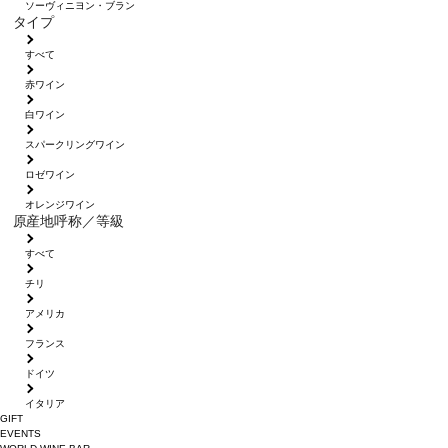
ソーヴィニヨン・ブラン
タイプ
すべて
赤ワイン
白ワイン
スパークリングワイン
ロゼワイン
オレンジワイン
原産地呼称／等級
すべて
チリ
アメリカ
フランス
ドイツ
イタリア
GIFT
EVENTS