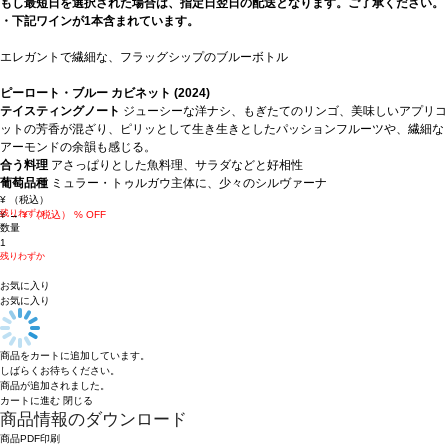
もし最短日を選択された場合は、指定日翌日の配送となります。ご了承ください。
・下記ワインが1本含まれています。
エレガントで繊細な、フラッグシップのブルーボトル
ピーロート・ブルー カビネット (2024)
テイスティングノート
ジューシーな洋ナシ、もぎたてのリンゴ、美味しいアプリコ
ットの芳香が混ざり、ピリッとして生き生きとしたパッションフルーツや、繊細な
アーモンドの余韻も感じる。
合う料理
アさっぱりとした魚料理、サラダなどと好相性
葡萄品種
ミュラー・トゥルガウ主体に、少々のシルヴァーナ
¥
（税込）
残りわずか
¥
→
¥
（税込）
% OFF
数量
1
残りわずか
お気に入り
お気に入り
商品をカートに追加しています。
しばらくお待ちください。
商品が追加されました。
カートに進む
閉じる
商品情報のダウンロード
商品PDF印刷