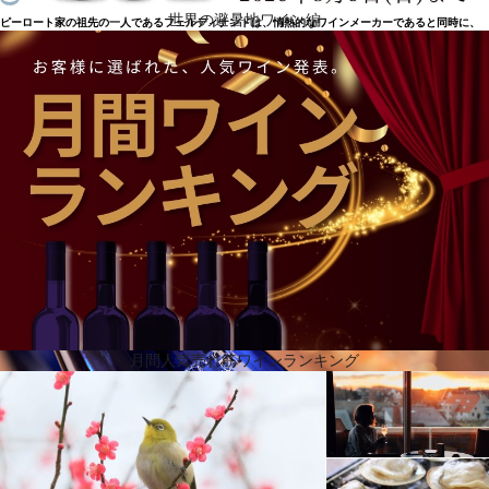
世界の避暑地ワイン編
ピーロート家の祖先の一人であるフェルディナンドは、情熱的なワインメーカーであると同時に、
先見性のある人物でした。ナーエのワイナリーの歴史上初めて、1926年にワインを瓶詰めし、ワイ
ン愛好家に送り出したのです。それまで、ワインは樽から直接販売されていたのです。それからワ
インも生産者から飲み手へ直接出荷されるようになりました。1953年、エルマーとクノのピーロー
ト兄弟が、お客様のもとで個人的にワインを試飲するというアイデアで、国際的なワイン販売の基
礎を築き上げました。1960年、ピーロート社は拡大し、英国に初の海外支店を開設。2014年、ブル
ク・ライエンの家族経営ワイナリーは、25haを栽培するように。2015年、オーナー一族が監査役会
に参加し、会社の発展に貢献。2018年、ピーロートのコーポレートブランドを再び鮮明にし、ドイ
ツをはじめ世界各国で、ワインのエキサイティングな瞬間と楽しさを象徴しています。
月間人気売れ筋ワインランキング