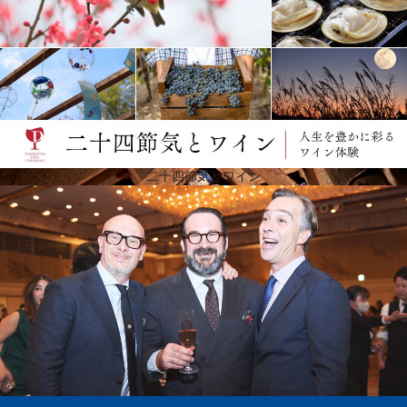
真のパイオニアに捧げられたラインナップ
2020年、ピーロートは345年の歴史を祝いました。ドイツ全土のワインの旅を表現し、異なる生産
地、多様な葡萄品種、さまざまなスタイルのワインが揃っています。17世紀の創業以来、彼らが大
切にしてきたことは、顧客との密な関係です。それは、今日に至るまで変わっていません。しか
し、彼らは常に時代の変化を独自の革新的な精神で受け止めてきました。このヴァイングート・ピ
ーロートのラインナップは、350年のワイン造りの歴史を称えています。
二十四節気とワイン
続きを表示 ▼