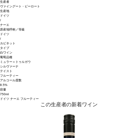
生産者
ヴァイングート・ピーロート
生産地
ドイツ
/
ナーエ
原産地呼称／等級
ドイツ
/
カビネット
タイプ
白ワイン
葡萄品種
ミュラー＝トゥルガウ
シルヴァーナ
テイスト
フルーティー
アルコール度数
8.5%
容量
750ml
ドイツ
ナーエ
フルーティー
この生産者の新着ワイン