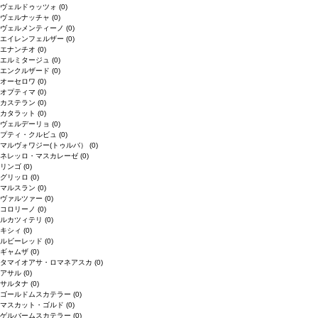
ヴェルドゥッツォ
(0)
ヴェルナッチャ
(0)
ヴェルメンティーノ
(0)
エイレンフェルザー
(0)
エナンチオ
(0)
エルミタージュ
(0)
エンクルザード
(0)
オーセロワ
(0)
オプティマ
(0)
カステラン
(0)
カタラット
(0)
ヴェルデーリョ
(0)
プティ・クルビュ
(0)
マルヴォワジー(トゥルバ）
(0)
ネレッロ・マスカレーゼ
(0)
リンゴ
(0)
グリッロ
(0)
マルスラン
(0)
ヴァルツァー
(0)
コロリーノ
(0)
ルカツィテリ
(0)
キシィ
(0)
ルビーレッド
(0)
ギャムザ
(0)
タマイオアサ・ロマネアスカ
(0)
アサル
(0)
サルタナ
(0)
ゴールドムスカテラー
(0)
マスカット・ゴルド
(0)
ゲルバームスカテラー
(0)