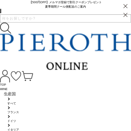
【500円OFF】メルマガ登録で割引クーポンプレゼント
夏季期間クール便配送のご案内
TOP
WINE
生産国
すべて
フランス
ドイツ
イタリア