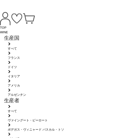
TOP
WINE
生産国
すべて
フランス
ドイツ
イタリア
アメリカ
アルゼンチン
生産者
すべて
ヴァイングート・ピーロート
ボデガス・ヴィニャード パスカル・トソ