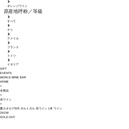
オレンジワイン
原産地呼称／等級
すべて
チリ
アメリカ
フランス
ドイツ
イタリア
GIFT
EVENTS
WORLD WINE BAR
HOME
>
全商品
>
赤ワイン
>
夏カタログ505 ポルトガル 赤ワイン 1本 ワイン
29238
SOLD OUT