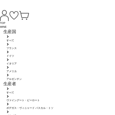
TOP
WINE
生産国
すべて
フランス
ドイツ
イタリア
アメリカ
アルゼンチン
生産者
すべて
ヴァイングート・ピーロート
ボデガス・ヴィニャード パスカル・トソ