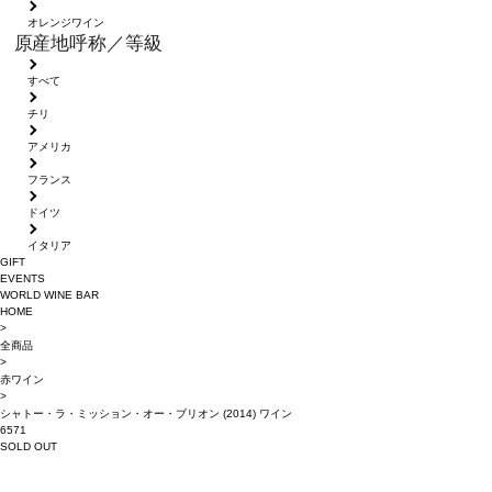
オレンジワイン
原産地呼称／等級
すべて
チリ
アメリカ
フランス
ドイツ
イタリア
GIFT
EVENTS
WORLD WINE BAR
HOME
>
全商品
>
赤ワイン
>
シャトー・ラ・ミッション・オー・ブリオン (2014) ワイン
6571
SOLD OUT