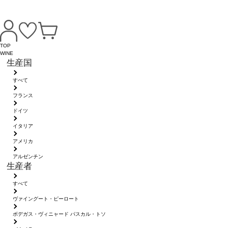
TOP
WINE
生産国
すべて
フランス
ドイツ
イタリア
アメリカ
アルゼンチン
生産者
すべて
ヴァイングート・ピーロート
ボデガス・ヴィニャード パスカル・トソ