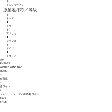
オレンジワイン
原産地呼称／等級
すべて
チリ
アメリカ
フランス
ドイツ
イタリア
GIFT
EVENTS
WORLD WINE BAR
HOME
>
全商品
>
赤ワイン
>
シャトー・ル・パン (2014) ワイン
6575
SALE