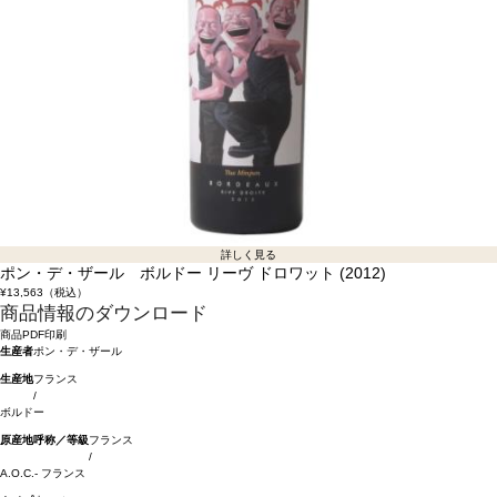
詳しく見る
ポン・デ・ザール ボルドー リーヴ ドロワット (2012)
¥13,563
（税込）
商品情報のダウンロード
商品PDF印刷
生産者
ポン・デ・ザール
生産地
フランス
/
ボルドー
原産地呼称／等級
フランス
/
A.O.C.- フランス