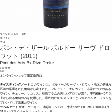
フランス
ボルドー
辛口
赤ワイン
辛口
ポン・デ・ザール ボルドー リーヴ ドロ
ワット (2011)
Pont des Arts Bx Rive Droite
9194556
2011
オンラインショップ限定販売品
テイスティングノート
このワインは、ボルドーのリーヴ・ドロワット地区の秀逸な
区画の厳選された葡萄から産まれた。フレッシュ、エレガント、非常にコクのある
ワイン。チェリー、リコリス、乾燥プラムの美しいアロマが漂う。平均樹齢40年以
上から成る葡萄のみを使用した。最終的に88%メルローと12%カベルネ・フランを
ブレンドして出来たワイン。
ラベルアート
ザオ・ウーキー 油彩キャンバス、寸法65cm x 81 cm（2001年1月
31日）-プライベートコレクションより