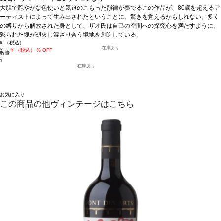
大胆で艶やかな色使いと気迫のこもった韻律が奏でるこの作品が、80歳を超えるア
ーティストによって生み出されたということに、驚きを覚えるかもしれない。多く
の縛りから解放された身として、ザオ氏は自己の空間への探究心を満たすように、
彩られた塊が烈火し混ざり合う境地を創造している。
¥
（税込）
在庫あり
¥
→
¥
（税込）
% OFF
数量
1
在庫あり
お気に入り
この商品の他ヴィンテージはこちら