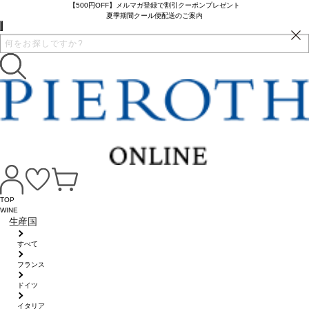
【500円OFF】メルマガ登録で割引クーポンプレゼント
夏季期間クール便配送のご案内
TOP
WINE
生産国
すべて
フランス
ドイツ
イタリア