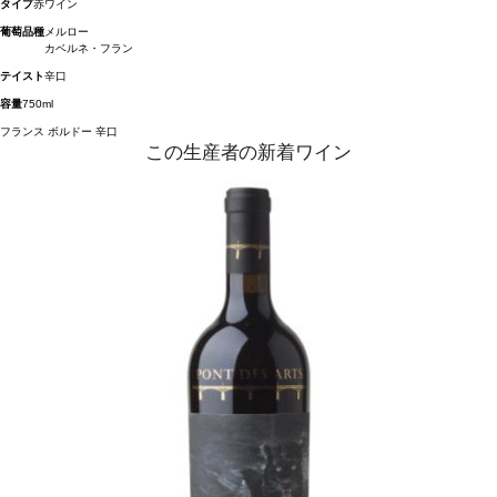
タイプ
赤ワイン
葡萄品種
メルロー
カベルネ・フラン
テイスト
辛口
容量
750ml
フランス
ボルドー
辛口
この生産者の新着ワイン