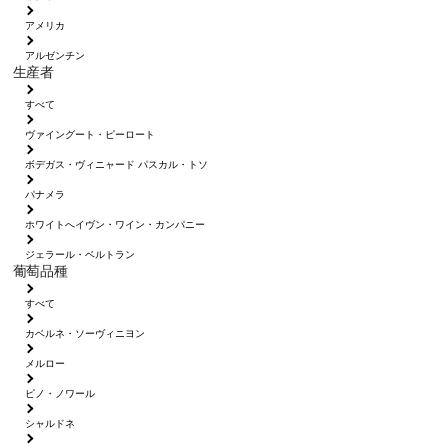
アメリカ
アルゼンチン
生産者
すべて
ヴァイングート・ピーロート
ボデガス・ヴィニャード パスカル・トソ
パナメラ
ホワイトへイヴン・ワイン・カンパニー
ジェラール・ベルトラン
葡萄品種
すべて
カベルネ・ソーヴィニヨン
メルロー
ピノ・ノワール
シャルドネ