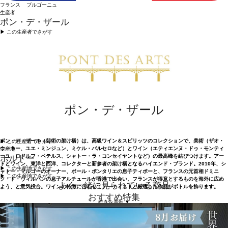
フランス ブルゴーニュ
生産者
ポン・デ・ザール
▶︎ この生産者でさがす
ポン・デ・ザール
ポン・デ・ザール（芸術の架け橋）は、高級ワイン＆スピリッツのコレクションで、美術（ザオ・
▶︎ この生産者でさがす
ウーキー、ユエ・ミンジュン、ミケル・バルセロなど）とワイン（エティエンヌ・ドゥ・モンティ
生産地
ーユ、ロドルフ・ペテルス、シャトー・ラ・コンセイヤントなど）の最高峰を結びつけます。アー
ボルドー
トとワイン、東洋と西洋、コレクターと新参者の架け橋となるハイエンド・ブランド。2010年、シ
▶︎ この生産地でさがす
ャトー・マルゴーのオーナー、ポール・ポンタリエの息子ティボーと、フランスの元首相ドミニ
▶︎ この生産地でさがす
ク・ド・ヴィルパンの息子アルチュールが香港で出会い、フランスが得意とするものを海外に広め
よく一緒に見られている商品
よう、と意気投合。ワインの特徴に合わせてアーティストと厳選した作品がボトルを飾ります。
おすすめ特集
続きを表示 ▼