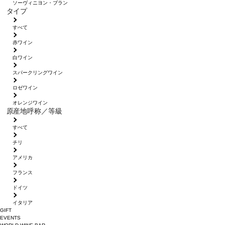
ソーヴィニヨン・ブラン
タイプ
すべて
赤ワイン
白ワイン
スパークリングワイン
ロゼワイン
オレンジワイン
原産地呼称／等級
すべて
チリ
アメリカ
フランス
ドイツ
イタリア
GIFT
EVENTS