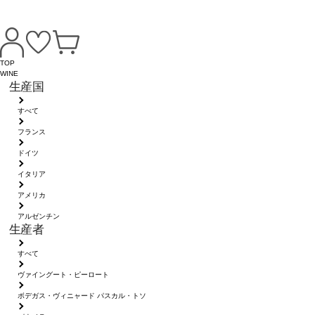
TOP
WINE
生産国
すべて
フランス
ドイツ
イタリア
アメリカ
アルゼンチン
生産者
すべて
ヴァイングート・ピーロート
ボデガス・ヴィニャード パスカル・トソ