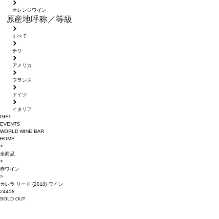
オレンジワイン
原産地呼称／等級
すべて
チリ
アメリカ
フランス
ドイツ
イタリア
GIFT
EVENTS
WORLD WINE BAR
HOME
>
全商品
>
赤ワイン
>
カレラ リード (2010) ワイン
24458
SOLD OUT