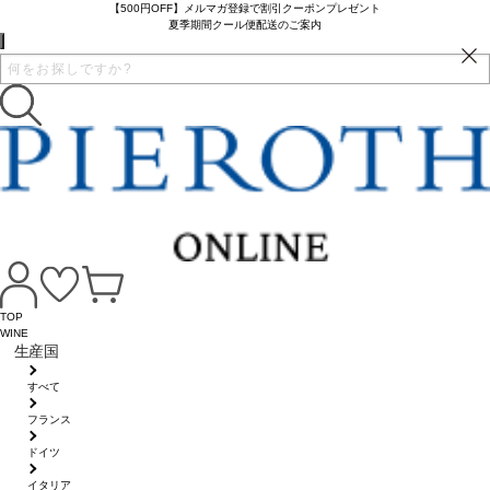
【500円OFF】メルマガ登録で割引クーポンプレゼント
夏季期間クール便配送のご案内
TOP
WINE
生産国
すべて
フランス
ドイツ
イタリア