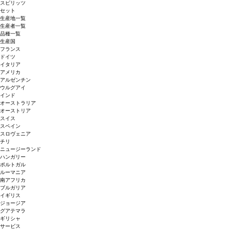
スピリッツ
セット
生産地一覧
生産者一覧
品種一覧
生産国
フランス
ドイツ
イタリア
アメリカ
アルゼンチン
ウルグアイ
インド
オーストラリア
オーストリア
スイス
スペイン
スロヴェニア
チリ
ニュージーランド
ハンガリー
ポルトガル
ルーマニア
南アフリカ
ブルガリア
イギリス
ジョージア
グアテマラ
ギリシャ
サービス