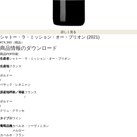
詳しく見る
シャトー・ラ・ミッション・オー・ブリオン (2021)
¥74,360
（税込）
商品情報のダウンロード
商品PDF印刷
生産者
シャトー・ラ・ミッション・オー・ブリオン
生産地
フランス
/
ボルドー
/
ペサック・レオニャン
原産地呼称／等級
フランス
/
ボルドー
/
クリュ・クラッセ
タイプ
赤ワイン
葡萄品種
カベルネ・ソーヴィニヨン
メルロー
カベルネ・フラン