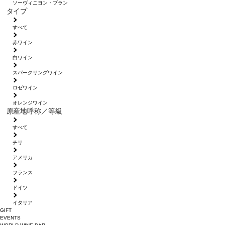
ソーヴィニヨン・ブラン
タイプ
すべて
赤ワイン
白ワイン
スパークリングワイン
ロゼワイン
オレンジワイン
原産地呼称／等級
すべて
チリ
アメリカ
フランス
ドイツ
イタリア
GIFT
EVENTS