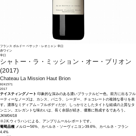
フランス
ボルドー
ペサック・レオニャン
辛口
赤ワイン
辛口
シャトー・ラ・ミッション・オー・ブリオン
(2017)
Chateau La Mission Haut Brion
9241571
2017
テイスティングノート
印象的な深みのある濃いブラックルビー色。前方に出るフル
ーティーなノーズは、カシス、バニラ、シーダー、チョコレートの複雑な香りを表
す。濃厚なミディアム～フルボディだが、しっかりとしたタイトな組成の上質なタ
ンニン。エレガントな味わいは、長く余韻が続き、優雅に熟成するであろう。
JKW04/18
※J.K.ウィラハンによる、アンプリムールレポートです。
葡萄品種
メルロー56%、カベルネ・ソーヴィニヨン39.6%、カベルネ・フラン
4.4%