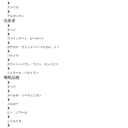
アメリカ
アルゼンチン
生産者
すべて
ヴァイングート・ピーロート
ボデガス・ヴィニャード パスカル・トソ
パナメラ
ホワイトへイヴン・ワイン・カンパニー
ジェラール・ベルトラン
葡萄品種
すべて
カベルネ・ソーヴィニヨン
メルロー
ピノ・ノワール
シャルドネ