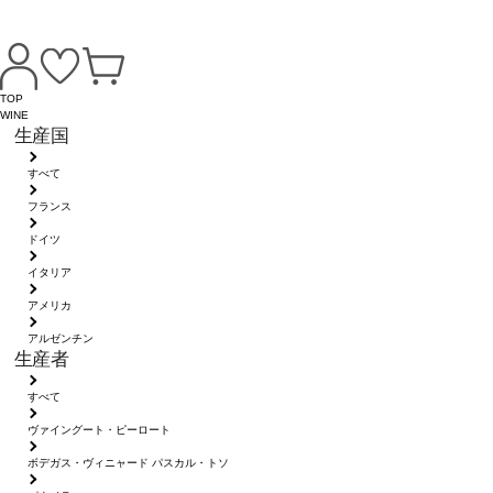
TOP
WINE
生産国
すべて
フランス
ドイツ
イタリア
アメリカ
アルゼンチン
生産者
すべて
ヴァイングート・ピーロート
ボデガス・ヴィニャード パスカル・トソ