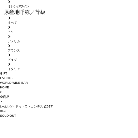
オレンジワイン
原産地呼称／等級
すべて
チリ
アメリカ
フランス
ドイツ
イタリア
GIFT
EVENTS
WORLD WINE BAR
HOME
>
全商品
>
レゼルヴ・ドゥ・ラ・コンテス (2017)
9498
SOLD OUT