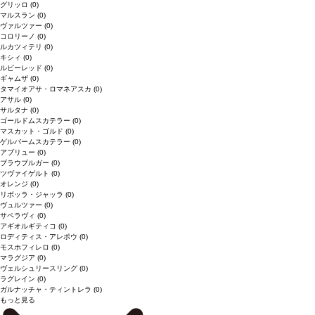
グリッロ
(0)
マルスラン
(0)
ヴァルツァー
(0)
コロリーノ
(0)
ルカツィテリ
(0)
キシィ
(0)
ルビーレッド
(0)
ギャムザ
(0)
タマイオアサ・ロマネアスカ
(0)
アサル
(0)
サルタナ
(0)
ゴールドムスカテラー
(0)
マスカット・ゴルド
(0)
ゲルバームスカテラー
(0)
アブリュー
(0)
ブラウブルガー
(0)
ツヴァイゲルト
(0)
オレンジ
(0)
リボッラ・ジャッラ
(0)
ヴュルツァー
(0)
サペラヴィ
(0)
アギオルギティコ
(0)
ロディティス・アレポウ
(0)
モスホフィレロ
(0)
マラグジア
(0)
ヴェルシュリースリング
(0)
ラグレイン
(0)
ガルナッチャ・ティントレラ
(0)
もっと見る