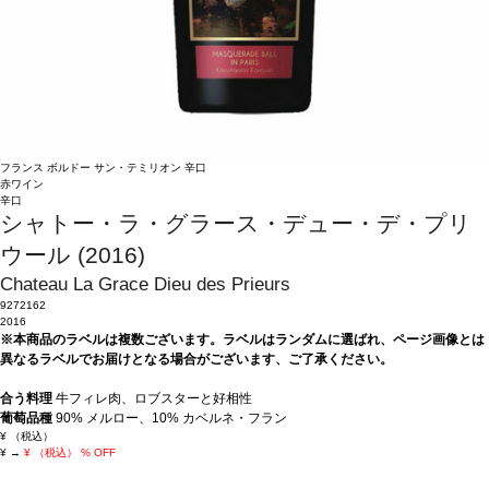
フランス
ボルドー
サン・テミリオン
辛口
赤ワイン
辛口
シャトー・ラ・グラース・デュー・デ・プリ
ウール (2016)
Chateau La Grace Dieu des Prieurs
9272162
2016
※本商品のラベルは複数ございます。ラベルはランダムに選ばれ、ページ画像とは
異なるラベルでお届けとなる場合がございます、ご了承ください。
合う料理
牛フィレ肉、ロブスターと好相性
葡萄品種
90% メルロー、10% カベルネ・フラン
¥
（税込）
¥
→
¥
（税込）
% OFF