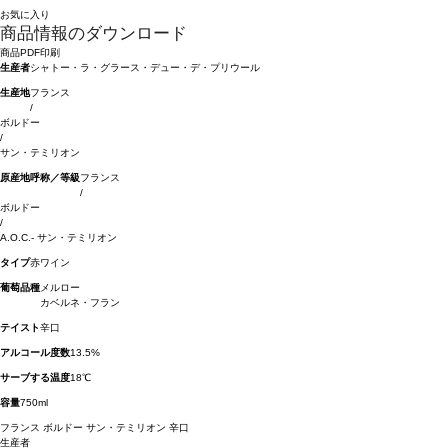
お気に入り
商品情報のダウンロード
商品PDF印刷
生産者
シャトー・ラ・グラース・デュー・デ・プリウール
生産地
フランス
/
ボルドー
/
サン・テミリオン
原産地呼称／等級
フランス
/
ボルドー
/
A.O.C.- サン・テミリオン
タイプ
赤ワイン
葡萄品種
メルロー
カベルネ・フラン
テイスト
辛口
アルコール度数
13.5%
サーブする温度
18℃
容量
750ml
フランス
ボルドー
サン・テミリオン
辛口
生産者