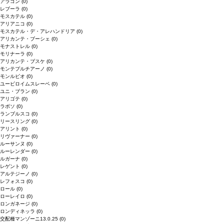
アラゴン
(0)
レブーラ
(0)
モスカテル
(0)
アリアニコ
(0)
モスカテル・デ・アレハンドリア
(0)
アリカンテ・ブーシェ
(0)
モナストレル
(0)
モリナーラ
(0)
アリカンテ・ブスケ
(0)
モンテプルチアーノ
(0)
モンルビオ
(0)
ユービロイムスレーベ
(0)
ユニ・ブラン
(0)
アリゴテ
(0)
ラボソ
(0)
ランブルスコ
(0)
リースリング
(0)
アリント
(0)
リヴァーナー
(0)
ルーサンヌ
(0)
ルーレンダー
(0)
ルガーナ
(0)
レゲント
(0)
アルテジーノ
(0)
レフォスコ
(0)
ロール
(0)
ローレイロ
(0)
ロンガネージ
(0)
ロンディネッラ
(0)
交配種マンゾーニ13.0.25
(0)