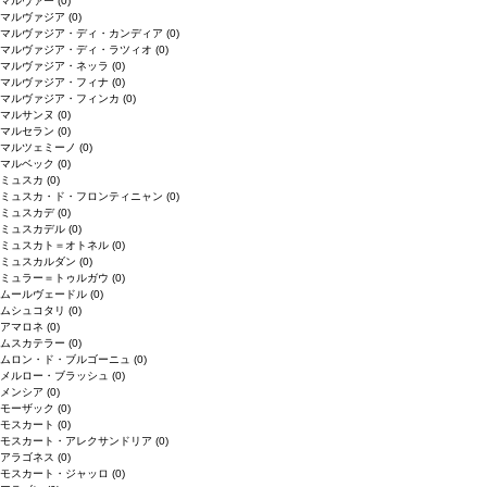
マルヴァー
(0)
マルヴァジア
(0)
マルヴァジア・ディ・カンディア
(0)
マルヴァジア・ディ・ラツィオ
(0)
マルヴァジア・ネッラ
(0)
マルヴァジア・フィナ
(0)
マルヴァジア・フィンカ
(0)
マルサンヌ
(0)
マルセラン
(0)
マルツェミーノ
(0)
マルベック
(0)
ミュスカ
(0)
ミュスカ・ド・フロンティニャン
(0)
ミュスカデ
(0)
ミュスカデル
(0)
ミュスカト＝オトネル
(0)
ミュスカルダン
(0)
ミュラー＝トゥルガウ
(0)
ムールヴェードル
(0)
ムシュコタリ
(0)
アマロネ
(0)
ムスカテラー
(0)
ムロン・ド・ブルゴーニュ
(0)
メルロー・ブラッシュ
(0)
メンシア
(0)
モーザック
(0)
モスカート
(0)
モスカート・アレクサンドリア
(0)
アラゴネス
(0)
モスカート・ジャッロ
(0)