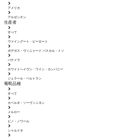
アメリカ
アルゼンチン
生産者
すべて
ヴァイングート・ピーロート
ボデガス・ヴィニャード パスカル・トソ
パナメラ
ホワイトへイヴン・ワイン・カンパニー
ジェラール・ベルトラン
葡萄品種
すべて
カベルネ・ソーヴィニヨン
メルロー
ピノ・ノワール
シャルドネ