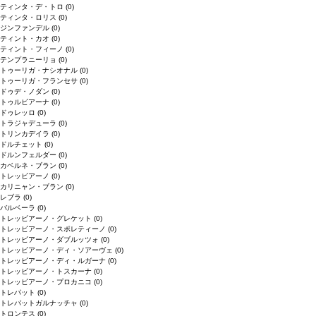
ティンタ・デ・トロ
(0)
ティンタ・ロリス
(0)
ジンファンデル
(0)
ティント・カオ
(0)
ティント・フィーノ
(0)
テンプラニーリョ
(0)
トゥーリガ・ナシオナル
(0)
トゥーリガ・フランセサ
(0)
ドゥデ・ノダン
(0)
トゥルビアーナ
(0)
ドゥレッロ
(0)
トラジャデューラ
(0)
トリンカデイラ
(0)
ドルチェット
(0)
ドルンフェルダー
(0)
カベルネ・ブラン
(0)
トレッビアーノ
(0)
カリニャン・ブラン
(0)
レブラ
(0)
バルベーラ
(0)
トレッビアーノ・グレケット
(0)
トレッビアーノ・スポレティーノ
(0)
トレッビアーノ・ダブルッツォ
(0)
トレッビアーノ・ディ・ソアーヴェ
(0)
トレッビアーノ・ディ・ルガーナ
(0)
トレッビアーノ・トスカーナ
(0)
トレッビアーノ・プロカニコ
(0)
トレパット
(0)
トレパットガルナッチャ
(0)
トロンテス
(0)