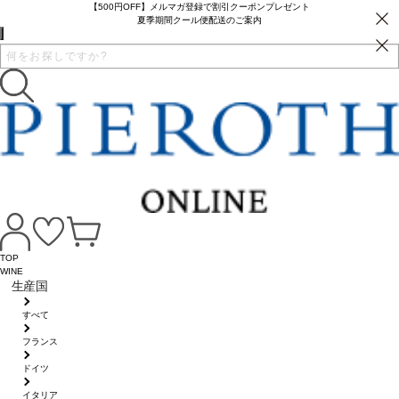
【500円OFF】メルマガ登録で割引クーポンプレゼント
夏季期間クール便配送のご案内
TOP
WINE
生産国
すべて
フランス
ドイツ
イタリア