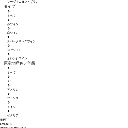
ソーヴィニヨン・ブラン
タイプ
すべて
赤ワイン
白ワイン
スパークリングワイン
ロゼワイン
オレンジワイン
原産地呼称／等級
すべて
チリ
アメリカ
フランス
ドイツ
イタリア
GIFT
EVENTS