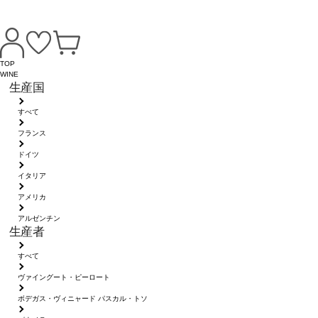
TOP
WINE
生産国
すべて
フランス
ドイツ
イタリア
アメリカ
アルゼンチン
生産者
すべて
ヴァイングート・ピーロート
ボデガス・ヴィニャード パスカル・トソ