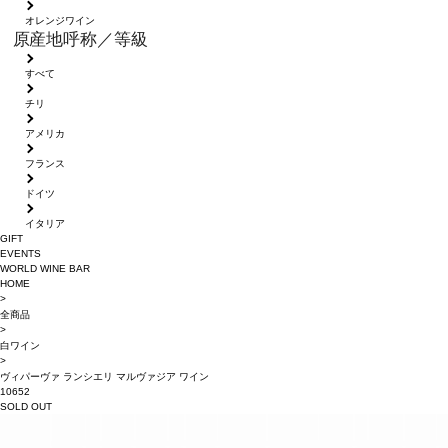
オレンジワイン
原産地呼称／等級
すべて
チリ
アメリカ
フランス
ドイツ
イタリア
GIFT
EVENTS
WORLD WINE BAR
HOME
>
全商品
>
白ワイン
>
ヴィパーヴァ ランシエリ マルヴァジア ワイン
10652
SOLD OUT