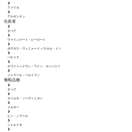
アメリカ
アルゼンチン
生産者
すべて
ヴァイングート・ピーロート
ボデガス・ヴィニャード パスカル・トソ
パナメラ
ホワイトへイヴン・ワイン・カンパニー
ジェラール・ベルトラン
葡萄品種
すべて
カベルネ・ソーヴィニヨン
メルロー
ピノ・ノワール
シャルドネ