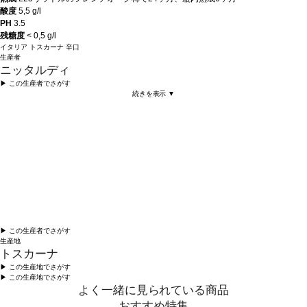
酸度
5,5 g/l
PH
3.5
残糖度
< 0,5
g/l
イタリア
トスカーナ
辛口
生産者
ニッタルディ
▶︎ この生産者でさがす
続きを表示 ▼
▶︎ この生産者でさがす
生産地
トスカーナ
▶︎ この生産地でさがす
▶︎ この生産地でさがす
よく一緒に見られている商品
おすすめ特集