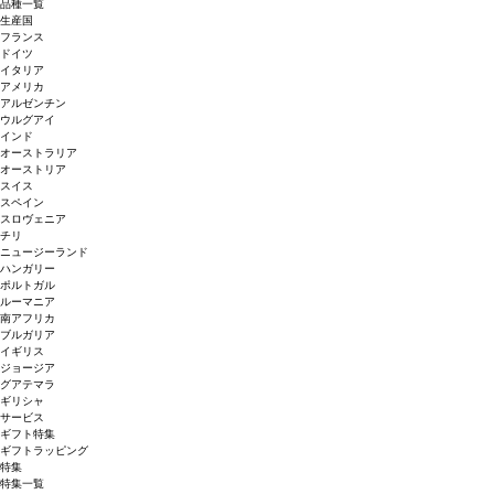
品種一覧
生産国
フランス
ドイツ
イタリア
アメリカ
アルゼンチン
ウルグアイ
インド
オーストラリア
オーストリア
スイス
スペイン
スロヴェニア
チリ
ニュージーランド
ハンガリー
ポルトガル
ルーマニア
南アフリカ
ブルガリア
イギリス
ジョージア
グアテマラ
ギリシャ
サービス
ギフト特集
ギフトラッピング
特集
特集一覧