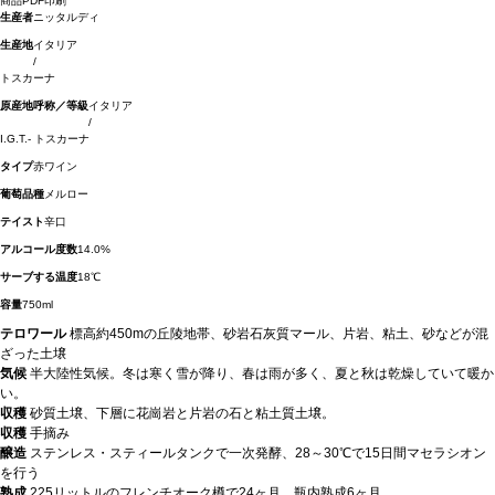
商品PDF印刷
生産者
ニッタルディ
生産地
イタリア
/
トスカーナ
原産地呼称／等級
イタリア
/
I.G.T.- トスカーナ
タイプ
赤ワイン
葡萄品種
メルロー
テイスト
辛口
アルコール度数
14.0%
サーブする温度
18℃
容量
750ml
テロワール
標高約450mの丘陵地帯、砂岩石灰質マール、片岩、粘土、砂などが混
ざった土壌
気候
半大陸性気候。冬は寒く雪が降り、春は雨が多く、夏と秋は乾燥していて暖か
い。
収穫
砂質土壌、下層に花崗岩と片岩の石と粘土質土壌。
収穫
手摘み
醸造
ステンレス・スティールタンクで一次発酵、28～30℃で15日間マセラシオン
を行う
熟成
225リットルのフレンチオーク樽で24ヶ月、瓶内熟成6ヶ月