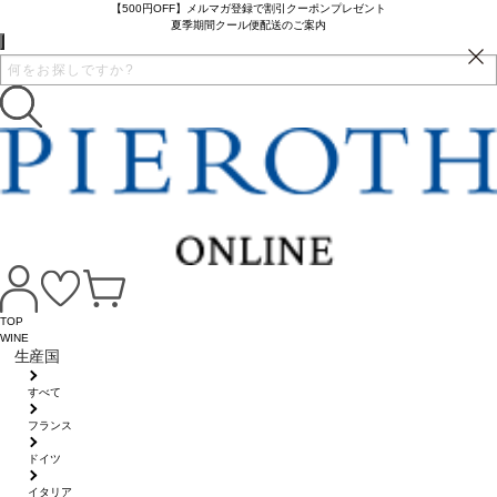
【500円OFF】メルマガ登録で割引クーポンプレゼント
夏季期間クール便配送のご案内
TOP
WINE
生産国
すべて
フランス
ドイツ
イタリア