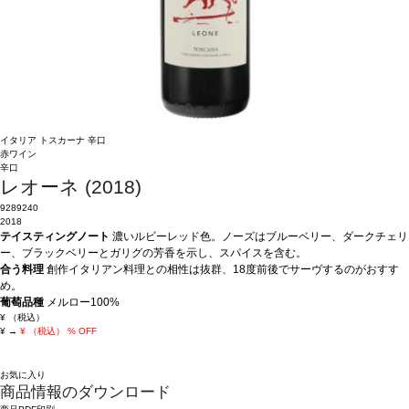
イタリア
トスカーナ
辛口
赤ワイン
辛口
レオーネ (2018)
9289240
2018
テイスティングノート
濃いルビーレッド色。ノーズはブルーベリー、ダークチェリ
ー、ブラックベリーとガリグの芳香を示し、スパイスを含む。
合う料理
創作イタリアン料理との相性は抜群、18度前後でサーヴするのがおすす
め。
葡萄品種
メルロー100%
¥
（税込）
¥
→
¥
（税込）
% OFF
お気に入り
商品情報のダウンロード