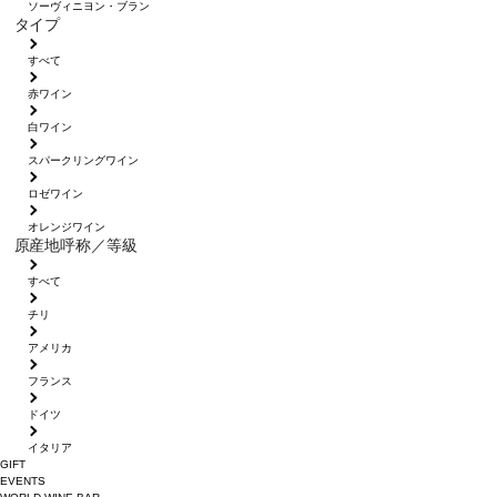
ソーヴィニヨン・ブラン
タイプ
すべて
赤ワイン
白ワイン
スパークリングワイン
ロゼワイン
オレンジワイン
原産地呼称／等級
すべて
チリ
アメリカ
フランス
ドイツ
イタリア
GIFT
EVENTS