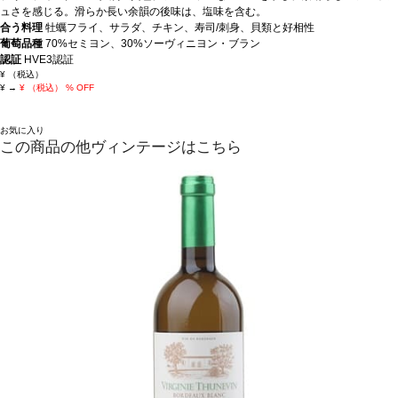
ュさを感じる。滑らか長い余韻の後味は、塩味を含む。
合う料理
牡蠣フライ、サラダ、チキン、寿司/刺身、貝類と好相性
葡萄品種
70%セミヨン、30%ソーヴィニヨン・ブラン
認証
HVE3認証
¥
（税込）
¥
→
¥
（税込）
% OFF
お気に入り
この商品の他ヴィンテージはこちら