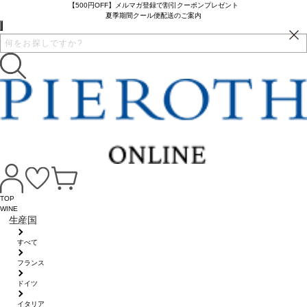
【500円OFF】メルマガ登録で割引クーポンプレゼント
夏季期間クール便配送のご案内
TOP
WINE
生産国
すべて
フランス
ドイツ
イタリア