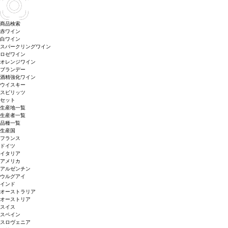
商品検索
赤ワイン
白ワイン
スパークリングワイン
ロゼワイン
オレンジワイン
ブランデー
酒精強化ワイン
ウイスキー
スピリッツ
セット
生産地一覧
生産者一覧
品種一覧
生産国
フランス
ドイツ
イタリア
アメリカ
アルゼンチン
ウルグアイ
インド
オーストラリア
オーストリア
スイス
スペイン
スロヴェニア