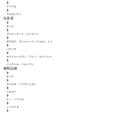
アメリカ
アルゼンチン
生産者
すべて
ヴァイングート・ピーロート
ボデガス・ヴィニャード パスカル・トソ
パナメラ
ホワイトへイヴン・ワイン・カンパニー
ジェラール・ベルトラン
葡萄品種
すべて
カベルネ・ソーヴィニヨン
メルロー
ピノ・ノワール
シャルドネ