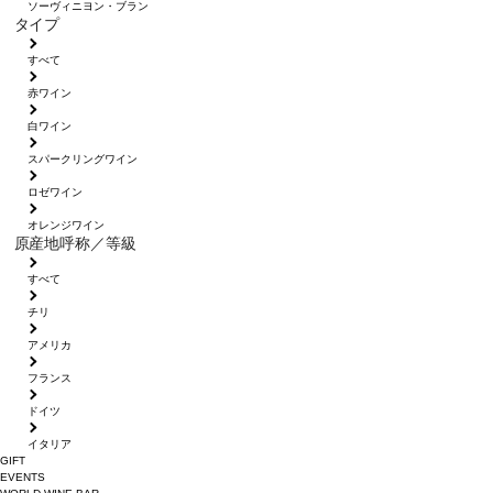
ソーヴィニヨン・ブラン
タイプ
すべて
赤ワイン
白ワイン
スパークリングワイン
ロゼワイン
オレンジワイン
原産地呼称／等級
すべて
チリ
アメリカ
フランス
ドイツ
イタリア
GIFT
EVENTS