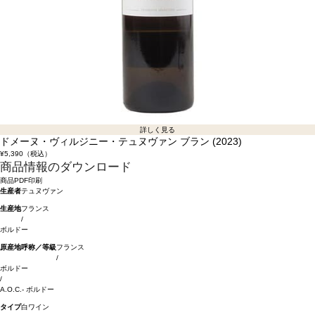
詳しく見る
ドメーヌ・ヴィルジニー・テュヌヴァン ブラン (2023)
¥5,390
（税込）
商品情報のダウンロード
商品PDF印刷
生産者
テュヌヴァン
生産地
フランス
/
ボルドー
原産地呼称／等級
フランス
/
ボルドー
/
A.O.C.- ボルドー
タイプ
白ワイン