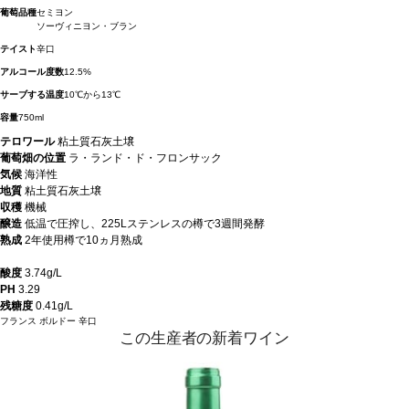
葡萄品種
セミヨン
ソーヴィニヨン・ブラン
テイスト
辛口
アルコール度数
12.5%
サーブする温度
10℃から13℃
容量
750ml
テロワール
粘土質石灰土壌
葡萄畑の位置
ラ・ランド・ド・フロンサック
気候
海洋性
地質
粘土質石灰土壌
収穫
機械
醸造
低温で圧搾し、225Lステンレスの樽で3週間発酵
熟成
2年使用樽で10ヵ月熟成
酸度
3.74g/L
PH
3.29
残糖度
0.41g/L
フランス
ボルドー
辛口
この生産者の新着ワイン