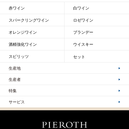
オリン・スウィフト世界本部
赤ワイン
白ワイン
彼らのオフィスとテイスティングルームはセントヘレナにある1885年に建てられた歴
史的なオッド・フェローズ・ロッジの2階にあります。2013年、セントヘレナ・ワイ
スパークリングワイン
ロゼワイン
ンセンター（2021年に閉店したワインショップ）のすぐ隣に狭いテイスティングルー
ムをオープンしました。2022年、セントヘレナ・ワインセンターが空けたスペースを
オレンジワイン
ブランデー
引き継ぎ、間にコネクティングドアを挟んで両方のスペースを使用。セントヘレナに
オフィスがあり、ナパ・ヴァレー南部のワイナリーでワインが造られ、フランスには
デイヴィッドの所有地があるため、テイスティングルームはスタッフから「オリン・
酒精強化ワイン
ウイスキー
スウィフト世界本部」と呼ばれています。
スピリッツ
セット
生産地
生産者
特集
サービス