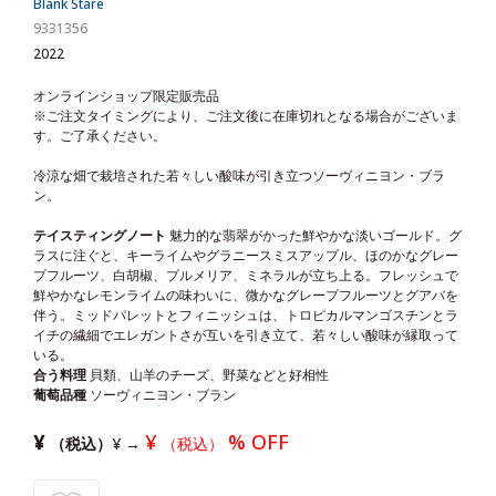
Blank Stare
9331356
2022
オンラインショップ限定販売品
※ご注文タイミングにより、ご注文後に在庫切れとなる場合がございま
す。ご了承ください。
冷涼な畑で栽培された若々しい酸味が引き立つソーヴィニヨン・ブラ
ン。
テイスティングノート
魅力的な翡翠がかった鮮やかな淡いゴールド。グ
ラスに注ぐと、キーライムやグラニースミスアップル、ほのかなグレー
プフルーツ、白胡椒、プルメリア、ミネラルが立ち上る。フレッシュで
鮮やかなレモンライムの味わいに、微かなグレープフルーツとグアバを
伴う。ミッドパレットとフィニッシュは、トロピカルマンゴスチンとラ
イチの繊細でエレガントさが互いを引き立て、若々しい酸味が縁取って
いる。
合う料理
貝類、山羊のチーズ、野菜などと好相性
葡萄品種
ソーヴィニヨン・ブラン
¥
¥
% OFF
（税込）
¥
→
（税込）