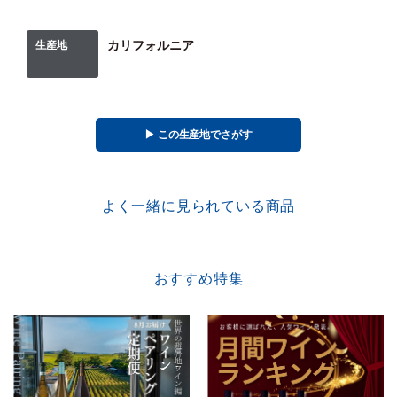
れました。ワインとその造り方について紹介され、ワインに夢中になります。それか
ら数年して大学を卒業し、1997年にとうとう臨時収穫作業員として、ロバート・モン
ダヴィ・ワイナリーで働きます。これだけ一生懸命働くのなら、いずれは自分のため
カリフォルニア
生産地
にならなければならないと考え、1998年にオリン・スウィフト・セラーズを創立。オ
リンは彼の父親のミドルネーム、スウィフトは母親の旧姓に由来します。その後十
年、ジンファンデル2トンとほか少しのワインを、自社と他社向けに造り、今ではフラ
ンス南西部に300エーカーの葡萄畑を含む国際的ブランドにまで成長。この国際的な志
はスペイン、イタリア、コルシカ島、アルゼンチンや世界各地でのプロジェクト展開
につながりました。その発展にも関わらず、オリン・スウィフト・セラーズは情熱あ
る少数部隊で操業し続けており、上質なワイン造りに専心する友人や家族で構成され
▶︎ この生産地でさがす
ています。
よく一緒に見られている商品
おすすめ特集