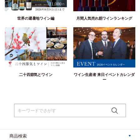
ワインのビジネス面も理解
フィニーは、記憶に残るラベルと魅力的な価格帯で、おいしくてスタイリッシュなワ
インを造るコツを知っていますが、ワインのビジネス面も理解しています。2016年、
世界の避暑地ワイン編
月間人気売れ筋ワインランキング
E. & J. Gallo社がオリン・スウィフト・セラーズを買収。フィニーは引き続き指揮を
執りました。「デイヴィッド は世界クラスのワインを造ることに成功しており、我々
は彼がさらに優れたワインを造るためのリソースを提供できると考えている」とGallo
のプレミアムワイン部門上級副社長兼ゼネラルマネージャー、ロジャー・ナビディア
ンはワイン・スペクテーター誌に語りました。自社ワイナリー施設を所有していない
にもかかわらず、オリン・スウィフトの現在の年間生産量は10万ケースに達している
のです。ナパのワインが多い中、カリフォルニア中の100以上の畑から葡萄を調達して
います。
二十四節気とワイン
ワイン生産者 来日イベントカレンダ
ー
商品検索