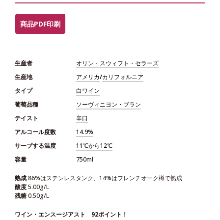
商品PDF印刷
生産者
オリン・スウィフト・セラーズ
生産地
アメリカ
/
カリフォルニア
タイプ
白ワイン
葡萄品種
ソーヴィニヨン・ブラン
テイスト
辛口
アルコール度数
14.9%
サーブする温度
11℃から12℃
容量
750ml
熟成
86%はステンレスタンク、14%はフレンチオーク樽で熟成
酸度
5.00g/L
残糖
0.50g/L
ワイン・エンスージアスト 92ポイント！