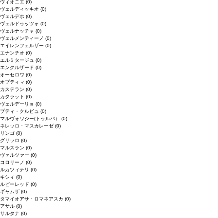
ヴィオニエ
(0)
ヴェルディッキオ
(0)
ヴェルデホ
(0)
ヴェルドゥッツォ
(0)
ヴェルナッチャ
(0)
ヴェルメンティーノ
(0)
エイレンフェルザー
(0)
エナンチオ
(0)
エルミタージュ
(0)
エンクルザード
(0)
オーセロワ
(0)
オプティマ
(0)
カステラン
(0)
カタラット
(0)
ヴェルデーリョ
(0)
プティ・クルビュ
(0)
マルヴォワジー(トゥルバ）
(0)
ネレッロ・マスカレーゼ
(0)
リンゴ
(0)
グリッロ
(0)
マルスラン
(0)
ヴァルツァー
(0)
コロリーノ
(0)
ルカツィテリ
(0)
キシィ
(0)
ルビーレッド
(0)
ギャムザ
(0)
タマイオアサ・ロマネアスカ
(0)
アサル
(0)
サルタナ
(0)