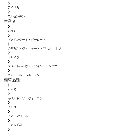
アメリカ
アルゼンチン
生産者
すべて
ヴァイングート・ピーロート
ボデガス・ヴィニャード パスカル・トソ
パナメラ
ホワイトへイヴン・ワイン・カンパニー
ジェラール・ベルトラン
葡萄品種
すべて
カベルネ・ソーヴィニヨン
メルロー
ピノ・ノワール
シャルドネ