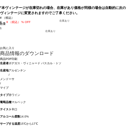
*本ヴィンテージが在庫切れの場合、在庫があり価格が同様の場合は自動的に次の
ヴィンテージに変更されますのでご了承ください。
¥
（税込）
在庫あり
¥
→
¥
（税込）
% OFF
数量
1
在庫あり
お気に入り
商品情報のダウンロード
商品PDF印刷
生産者
ボデガス・ヴィニャード パスカル・トソ
生産地
アルゼンチン
/
メンドーサ
/
マイプ
タイプ
赤ワイン
葡萄品種
マルベック
テイスト
辛口
アルコール度数
14.0%
サーブする温度
15℃から17℃