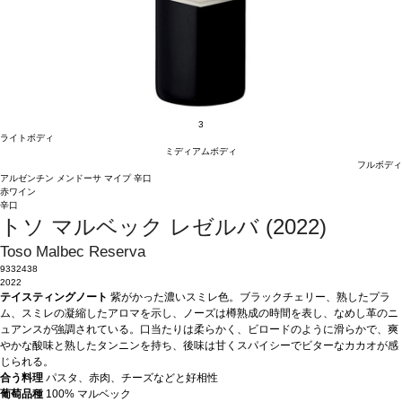
3
ライトボディ
ミディアムボディ
フルボディ
アルゼンチン
メンドーサ
マイプ
辛口
赤ワイン
辛口
トソ マルベック レゼルバ (2022)
Toso Malbec Reserva
9332438
2022
テイスティングノート
紫がかった濃いスミレ色。ブラックチェリー、熟したプラ
ム、スミレの凝縮したアロマを示し、ノーズは樽熟成の時間を表し、なめし革のニ
ュアンスが強調されている。口当たりは柔らかく、ビロードのように滑らかで、爽
やかな酸味と熟したタンニンを持ち、後味は甘くスパイシーでビターなカカオが感
じられる。
合う料理
パスタ、赤肉、チーズなどと好相性
葡萄品種
100% マルベック