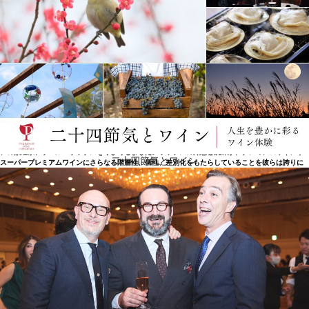
今日
ボデガス・トソは1995年にJ.ロレンテ・イ・シア社に買収されました。同社は1909年以来、優れた
高品質の製品で知られ、パスカル・トソと同じ哲学を持った会社です。そして、新しい葡萄畑、設
備、生産の最適化のために多額の投資を行うことに加えて、2001年、国際的に有名なカリフォルニ
アの醸造家、ポール・ホッブスを呼び寄せました。ホッブスの知恵と洗練が、プレミアムワインや
二十四節気とワイン
スーパープレミアムワインにさらなる階層性、個性、差別化をもたらしていることを彼らは誇りに
思っています。