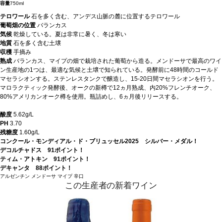
容量
750ml
テロワール
石を多く含む、アンデス山脈の麓に位置するテロワール
葡萄畑の位置
バランカス
気候
乾燥している。夏は非常に暑く、冬は寒い
地質
石を多く含む土壌
収穫
手摘み
熟成
バランカス、マイプの畑で栽培された葡萄から造る。メンドーサで最高のワイ
ン生産地の1つは、最適な気候と土壌で知られている。発酵前に48時間のコールド
マセラシオンする。ステンレスタンクで醸造し、15-20日間マセラシオンを行う。
マロラクティック発酵後、オークの新樽で12ヵ月熟成、内20%フレンチオーク、
80%アメリカンオーク樽を使用。瓶詰めし、6ヵ月後リリースする。
酸度
5.62g/L
PH
3.70
残糖度
1.60g/L
コンクール・モンディアル・ド・ブリュッセル2025 シルバー・メダル！
デコルチャドス 91ポイント！
ティム・アトキン 91ポイント！
デキャンタ 88ポイント！
アルゼンチン
メンドーサ
マイプ
辛口
この生産者の新着ワイン