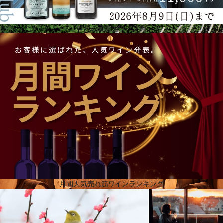
世界の避暑地ワイン編
テロワール
ラス・バランカスは、メンドーサ川高地内のマイプ地区に位置し、高品質の土壌、理想的な気候・
環境という素晴らしいロケーションにあります。海抜750m前後のこの地区で、400ヘクタール以上
がパスカル・トソに属しています。岩がむき出しになった土壌が広がり、その中で葡萄の品質が最
大限に発揮され、表土は緑で覆われていて、土壌は7ｍと深く、様々な土質が見られる不均一なテロ
ワールです。日中は暖かく夜は爽やかで、相対的に湿度が低く熱中症になりにくいという、農業に
最適な気候条件を備えており、それが果実の品質と健全性に優れた葡萄畑に表れています。
月間人気売れ筋ワインランキング