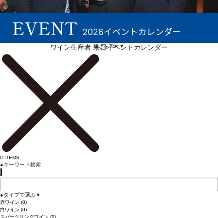
続きを表示 ▼
ワイン生産者 来日イベントカレンダー
0
ITEMS
●
キーワード検索
●
タイプで選ぶ
▼
赤ワイン
(0)
白ワイン
(0)
スパークリングワイン
(0)