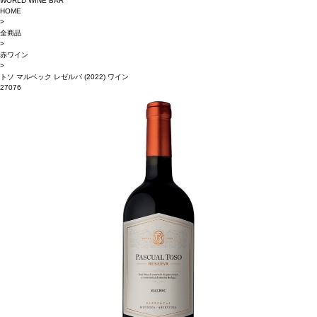
WORLD WINE BAR
HOME
>
全商品
>
赤ワイン
>
トソ マルベック レゼルバ (2022) ワイン
27076