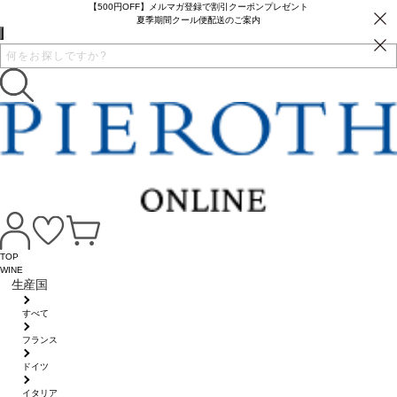
【500円OFF】メルマガ登録で割引クーポンプレゼント
夏季期間クール便配送のご案内
TOP
WINE
生産国
すべて
フランス
ドイツ
イタリア