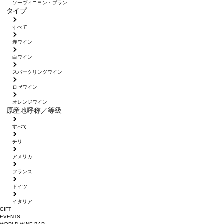
ソーヴィニヨン・ブラン
タイプ
すべて
赤ワイン
白ワイン
スパークリングワイン
ロゼワイン
オレンジワイン
原産地呼称／等級
すべて
チリ
アメリカ
フランス
ドイツ
イタリア
GIFT
EVENTS