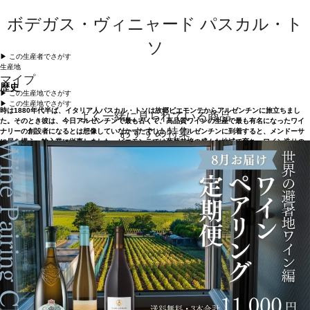
ボデガス・ヴィニャード パスカル・ト
ソ
▶︎ この生産者でさがす
生産地
マイプ
歴史
▶︎ この生産地でさがす
▶︎ この生産地でさがす
時は1880年代半ば、イタリア人パスカル・トソは故郷ピエモンテからアルゼンチンに旅立ちまし
よく一緒に見られている商品
た。そのとき彼は、今日アルゼンチンで最も古くて、高品質ワインの生産で最も有名になったワイ
おすすめ特集
ナリーの創設者になるとは想像していなかったでしょう。アルゼンチンに到着すると、メンドーサ
に居を構え、輸入業に従事しました。ピエモンテでは葡萄栽培の盛んな地域で育ち、ワイン造りの
家業に携わっていた彼は、すぐにアルゼンチンで生産されるワインが優れていることに気づきまし
た。そして、1890年にグアイマレンのサン・ホセに最初のワイナリーを設立しました。20世紀の初
め、彼はマイプのラス・バランカスという地域に葡萄畑を拡大しようと考え、この地域が州内で最
も品質の高い地域であると確信。ラス・バランカスのエステートを取得し、ワイン醸造用の設備と
セラーを整えたのです。 今日、ラス・バランカスは、技術者の間で、マイプ地区だけでなくアルゼ
ンチン国内でも最高品質の生産地のひとつと見なされていて、この点においても時とともに彼の正
しさが証明されたのです。