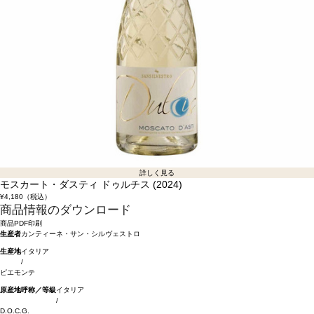
詳しく見る
モスカート・ダスティ ドゥルチス (2024)
¥4,180
（税込）
商品情報のダウンロード
商品PDF印刷
生産者
カンティーネ・サン・シルヴェストロ
生産地
イタリア
/
ピエモンテ
原産地呼称／等級
イタリア
/
D.O.C.G.