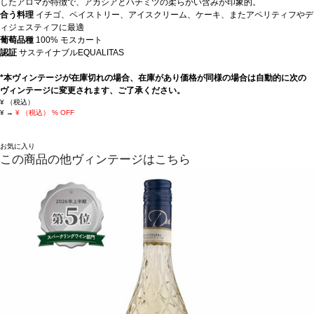
したアロマが特徴で、アカシアとハチミツの柔らかい含みが印象的。
合う料理
イチゴ、ペイストリー、アイスクリーム、ケーキ、またアペリティフやデ
ィジェスティフに最適
葡萄品種
100% モスカート
認証
サステイナブルEQUALITAS
*本ヴィンテージが在庫切れの場合、在庫があり価格が同様の場合は自動的に次の
ヴィンテージに変更されます、ご了承ください。
¥
（税込）
¥
→
¥
（税込）
% OFF
お気に入り
この商品の他ヴィンテージはこちら