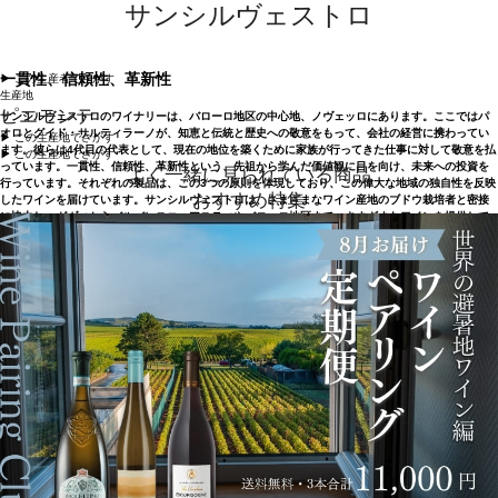
サンシルヴェストロ
一貫性、信頼性、革新性
▶︎ この生産者でさがす
生産地
ピエモンテ
サンシルヴェストロのワイナリーは、バローロ地区の中心地、ノヴェッロにあります。ここではパ
オロとグイド・サルティラーノが、知恵と伝統と歴史への敬意をもって、会社の経営に携わってい
▶︎ この生産地でさがす
ます。彼らは4代目の代表として、現在の地位を築くために家族が行ってきた仕事に対して敬意を払
▶︎ この生産地でさがす
っています。一貫性、信頼性、革新性という、先祖から学んだ価値観に目を向け、未来への投資を
よく一緒に見られている商品
行っています。それぞれの製品は、この3つの原則を体現しており、この偉大な地域の独自性を反映
おすすめ特集
したワインを届けています。サンシルヴェストロは、さまざまなワイン産地のブドウ栽培者と密接
に協力し、ガヴィからバルバレスコ、アスティやバローロ地区まで、さまざまなワインを提供して
います。