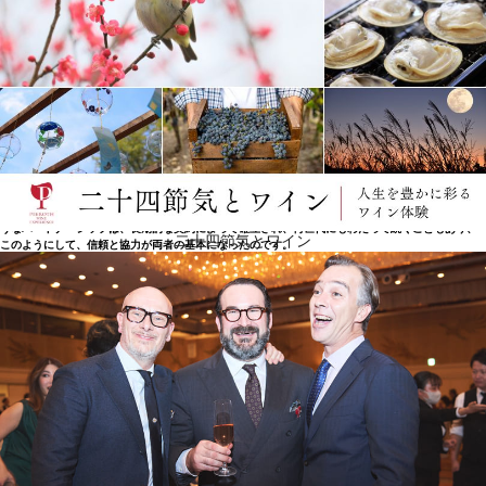
葡萄生産者と協力
プロ意識が高く厳格な葡萄栽培者の選別は、サンシルヴェストロの長所でもあります。現在では、
農学者であるカルロ・アルヌルフォ教授の指揮のもとで、葡萄栽培者たちは、常に求められる高い
品質基準を達成するために、毎年懸命に働いています。サンシルヴェストロは、葡萄の購入先であ
る生産者とも協力しています。これは、ピエモンテの多くのワイナリーに共通する状況であり、19
世紀、小さな土地を所有する多くのワイン生産者が、醸造費用を捻出できず、葡萄栽培に仕事を集
中し、収穫物を大きなセラーに売ることを好んだ時代に、すでに採用されていたものです。このよ
うなパートナーシップは、長期的な契約によって確立され、何世代にもわたって続くこともあり、
二十四節気とワイン
このようにして、信頼と協力が両者の基本になったのです。