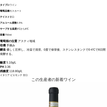
タイプ
白ワイン
葡萄品種
モスカート
テイスト
甘口
アルコール度数
5.5%
サーブする温度
6℃から8℃
容量
750ml
葡萄畑の位置
アスティ地域
収穫
手摘み
醸造
優しく圧搾し、冷温で清澄。0度で保管後、ステンレスタンクで0-4℃で8日間
発酵する。
酸度
5.10g/L
PH
3.36
残糖度
118.80g/L
イタリア
ピエモンテ
甘口
この生産者の新着ワイン