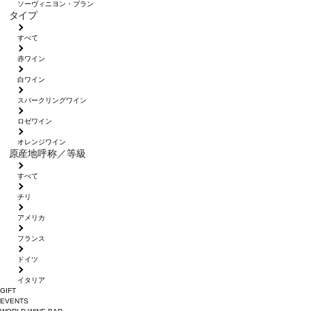
ソーヴィニヨン・ブラン
タイプ
すべて
赤ワイン
白ワイン
スパークリングワイン
ロゼワイン
オレンジワイン
原産地呼称／等級
すべて
チリ
アメリカ
フランス
ドイツ
イタリア
GIFT
EVENTS