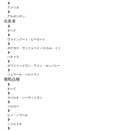
アメリカ
アルゼンチン
生産者
すべて
ヴァイングート・ピーロート
ボデガス・ヴィニャード パスカル・トソ
パナメラ
ホワイトへイヴン・ワイン・カンパニー
ジェラール・ベルトラン
葡萄品種
すべて
カベルネ・ソーヴィニヨン
メルロー
ピノ・ノワール
シャルドネ