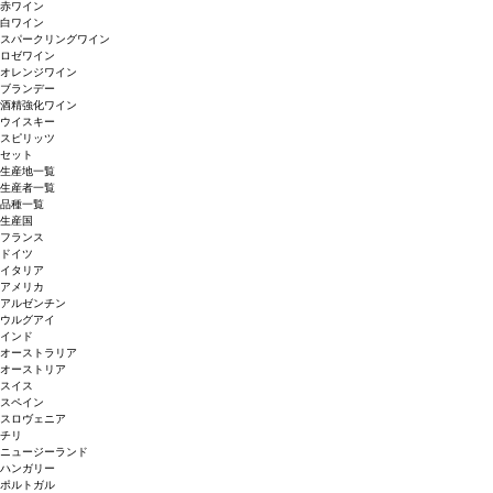
赤ワイン
白ワイン
スパークリングワイン
ロゼワイン
オレンジワイン
ブランデー
酒精強化ワイン
ウイスキー
スピリッツ
セット
生産地一覧
生産者一覧
品種一覧
生産国
フランス
ドイツ
イタリア
アメリカ
アルゼンチン
ウルグアイ
インド
オーストラリア
オーストリア
スイス
スペイン
スロヴェニア
チリ
ニュージーランド
ハンガリー
ポルトガル