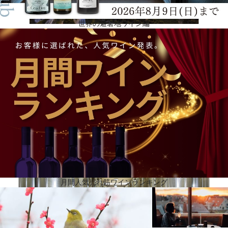
世界の避暑地ワイン編
サルティラーノ家が4代にわたって管理
サンシルヴェストロはサルティラーノ家が4代にわたって管理する歴史的なワイナリーで、その名前
は、ナルツォーレ村にある家族ゆかりの場所の名前から来ています。2006年からはバローロ村との
境にあるノヴェッロに本社を置いています。7haの葡萄畑を所有し、敷地面積5,000平方メートル、
うち4,000平方メートルが地下にあります。サンシルヴェストロの物語は、1871年にジョヴァン
ニ・サルティラーノがランゲ地方でワインの生産と販売を開始したことから始まります。その伝統
は、今日まで受け継がれています。サンシルヴェストロは、ピエモンテと深く結びついており、実
際、バルベーラ、ネッビオーロ、ドルチェット、グリニョリーノ、アルネイス、コルテーゼ、モス
カートといった伝統品種を扱っています。このアプローチに一貫して、ノヴェッロのファヴォリー
タやナス・チェッタのような土着の葡萄の樹に投資しています。
月間人気売れ筋ワインランキング