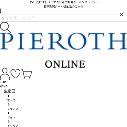
【500円OFF】メルマガ登録で割引クーポンプレゼント
夏季期間クール便配送のご案内
TOP
WINE
生産国
すべて
フランス
ドイツ
イタリア