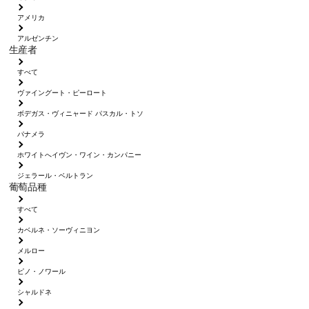
アメリカ
アルゼンチン
生産者
すべて
ヴァイングート・ピーロート
ボデガス・ヴィニャード パスカル・トソ
パナメラ
ホワイトへイヴン・ワイン・カンパニー
ジェラール・ベルトラン
葡萄品種
すべて
カベルネ・ソーヴィニヨン
メルロー
ピノ・ノワール
シャルドネ