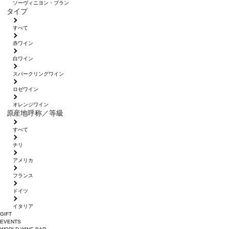
ソーヴィニヨン・ブラン
タイプ
すべて
赤ワイン
白ワイン
スパークリングワイン
ロゼワイン
オレンジワイン
原産地呼称／等級
すべて
チリ
アメリカ
フランス
ドイツ
イタリア
GIFT
EVENTS