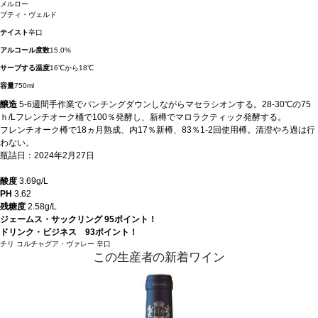
メルロー
プティ・ヴェルド
テイスト
辛口
アルコール度数
15.0%
サーブする温度
16℃から18℃
容量
750ml
醸造
5-6週間手作業でパンチングダウンしながらマセラシオンする。28-30℃の75
ｈ/Lフレンチオーク桶で100％発酵し、新樽でマロラクティック発酵する。
フレンチオーク樽で18ヵ月熟成、内17％新樽、83％1-2回使用樽。清澄やろ過は行
わない。
瓶詰日：2024年2月27日
酸度
3.69g/L
PH
3.62
残糖度
2.58g/L
ジェームス・サックリング 95ポイント！
ドリンク・ビジネス 93ポイント！
チリ
コルチャグア・ヴァレー
辛口
この生産者の新着ワイン