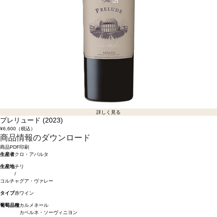
詳しく見る
プレリュード (2023)
¥6,600
（税込）
商品情報のダウンロード
商品PDF印刷
生産者
クロ・アパルタ
生産地
チリ
/
コルチャグア・ヴァレー
タイプ
赤ワイン
葡萄品種
カルメネール
カベルネ・ソーヴィニヨン