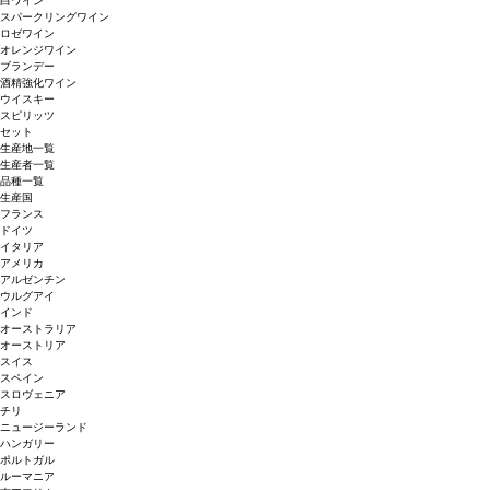
白ワイン
スパークリングワイン
ロゼワイン
オレンジワイン
ブランデー
酒精強化ワイン
ウイスキー
スピリッツ
セット
生産地一覧
生産者一覧
品種一覧
生産国
フランス
ドイツ
イタリア
アメリカ
アルゼンチン
ウルグアイ
インド
オーストラリア
オーストリア
スイス
スペイン
スロヴェニア
チリ
ニュージーランド
ハンガリー
ポルトガル
ルーマニア