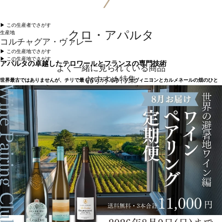
▶︎ この生産者でさがす
クロ・アパルタ
生産地
コルチャグア・ヴァレー
▶︎ この生産地でさがす
▶︎ この生産地でさがす
アパルタの卓越したテロワールとフランスの専門技術
よく一緒に見られている商品
おすすめ特集
世界最古ではありませんが、チリで最も古いカベルネ・ソーヴィニヨンとカルメネールの畑のひと
つが、この物語の原点です。コルチャグア・ヴァレー、サンタ・クルスの町の近くにあるアパル
タ・ヴァレーは、1910年代に先見の明のある人物が選んだ場所で、フランス特有のマサル・セレク
ション（複雑なワインを造るため1つの区画に複数種の葡萄を栽培）を使ってこの素晴らしい葡萄畑
を植えたのです。1994年、アレクサンドラ・マルニエ・ラポストールと、彼女の夫シリル・ド・ブ
ルネがこの土地を取得しました。ファミリーの教えに従って、彼らの野望は、卓越したワインを生
産し、この国の高級ワインの質的発展に道を開くことでした。クロ・アパルタは、アパルタの卓越
したテロワールをフランスの専門技術で拡大するという考えのもと、1997年にチリのドメーヌ・ブ
ルネ・ラポストールの代表的なワインとして誕生しました。葡萄畑を一株一株整備し、最新鋭の重
力式ワイナリーを建設し、クロ・アパルタを南米を代表するワインにすることに成功しました。