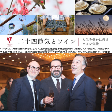
高い凝縮感と個性を備えた理想的な成熟度
アパルタの気候は、コルチャグア・ヴァレーの他の地域とは異なる特殊な中山間地気候です。その
気候は、冬期のみ雨期で、夏期は長く乾燥した地中海性半乾燥気候であると言えます。生育期のア
パルタは、海岸山脈の高さによって太平洋の寒冷な影響を部分的に遮断しているため、気温が高く
二十四節気とワイン
ても雨が降りません。昼夜の温度差が大きく、これが赤ワインの色とタンニンの品質にとって重要
な要素となっています。ゆっくりとした熟成により、葡萄は高い凝縮感と個性を備えた理想的な成
熟度に達し、果実味と高いレベルの自然な酸が保たれ、長期熟成のポテンシャルが生まれます。現
在、クロ・アパルタを生み出すチームは、創業者の息子でブルネ・ラポストール家の7代目、シャル
ル・ド・ブルネが率いています。