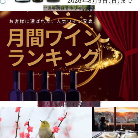
世界の避暑地ワイン編
葡萄の樹のバランスと葡萄のゆっくりとした成熟
クロ・アパルタは、サンティアゴから南西に170キロ離れた、サンタ・クルスの町の近くにあるアパ
ルタ・ヴァレーにあります。アパルタはチリでは珍しい北から南への傾斜地に位置しています。南
側にはティンギリリカ川が流れ、海岸沿いのコルディリェーラの丘陵が馬蹄のように畑を囲んでい
て、ユニークなテロワールを形成しています。この地形が、葡萄の樹のバランスと葡萄のゆっくり
とした成熟を保証する条件となるのです。日の出と日没時には、山脈が太陽の光を遮り、葡萄の木
が強い日差しを受けるのを制限し、一方、川が気候を冷やす影響を与えます。
月間人気売れ筋ワインランキング