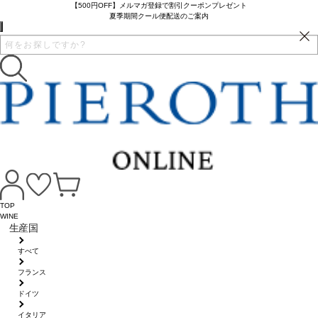
【500円OFF】メルマガ登録で割引クーポンプレゼント
夏季期間クール便配送のご案内
TOP
WINE
生産国
すべて
フランス
ドイツ
イタリア