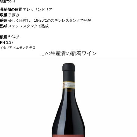
容量
750ml
葡萄畑の位置
アレッサンドリア
収穫
手摘み
醸造
優しく圧搾し、18-20℃のステンレスタンクで発酵
熟成
ステンレスタンクで熟成
酸度
5.94g/L
PH
3.37
イタリア
ピエモンテ
辛口
この生産者の新着ワイン