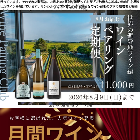
行っています。それぞれの製品は、この3つの原則を体現しており、この偉大な地域の独自性を反映
おすすめ特集
したワインを届けています。サンシルヴェストロは、さまざまなワイン産地のブドウ栽培者と密接
に協力し、ガヴィからバルバレスコ、アスティやバローロ地区まで、さまざまなワインを提供して
います。
世界の避暑地ワイン編
サルティラーノ家が4代にわたって管理
サンシルヴェストロはサルティラーノ家が4代にわたって管理する歴史的なワイナリーで、その名前
は、ナルツォーレ村にある家族ゆかりの場所の名前から来ています。2006年からはバローロ村との
境にあるノヴェッロに本社を置いています。7haの葡萄畑を所有し、敷地面積5,000平方メートル、
うち4,000平方メートルが地下にあります。サンシルヴェストロの物語は、1871年にジョヴァン