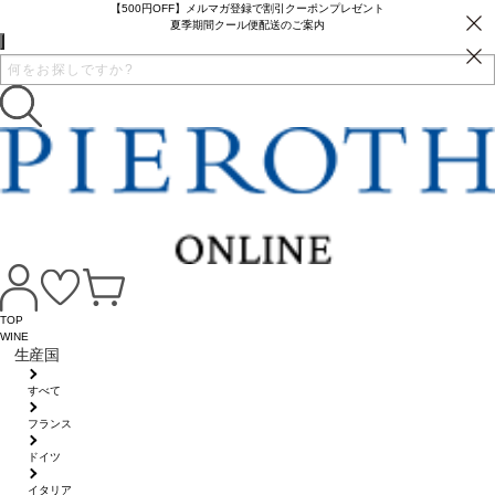
【500円OFF】メルマガ登録で割引クーポンプレゼント
夏季期間クール便配送のご案内
TOP
WINE
生産国
すべて
フランス
ドイツ
イタリア