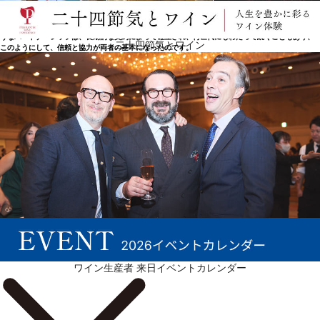
る生産者とも協力しています。これは、ピエモンテの多くのワイナリーに共通する状況であり、19
世紀、小さな土地を所有する多くのワイン生産者が、醸造費用を捻出できず、葡萄栽培に仕事を集
中し、収穫物を大きなセラーに売ることを好んだ時代に、すでに採用されていたものです。このよ
うなパートナーシップは、長期的な契約によって確立され、何世代にもわたって続くこともあり、
二十四節気とワイン
このようにして、信頼と協力が両者の基本になったのです。
続きを表示 ▼
ワイン生産者 来日イベントカレンダー