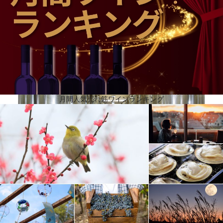
ニ・サルティラーノがランゲ地方でワインの生産と販売を開始したことから始まります。その伝統
は、今日まで受け継がれています。サンシルヴェストロは、ピエモンテと深く結びついており、実
際、バルベーラ、ネッビオーロ、ドルチェット、グリニョリーノ、アルネイス、コルテーゼ、モス
カートといった伝統品種を扱っています。このアプローチに一貫して、ノヴェッロのファヴォリー
タやナス・チェッタのような土着の葡萄の樹に投資しています。
月間人気売れ筋ワインランキング
葡萄生産者と協力
プロ意識が高く厳格な葡萄栽培者の選別は、サンシルヴェストロの長所でもあります。現在では、
農学者であるカルロ・アルヌルフォ教授の指揮のもとで、葡萄栽培者たちは、常に求められる高い
品質基準を達成するために、毎年懸命に働いています。サンシルヴェストロは、葡萄の購入先であ