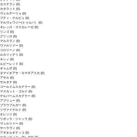
カステラン
(0)
カタラット
(0)
ヴェルデーリョ
(0)
プティ・クルビュ
(0)
マルヴォワジー(トゥルバ）
(0)
ネレッロ・マスカレーゼ
(0)
リンゴ
(0)
グリッロ
(0)
マルスラン
(0)
ヴァルツァー
(0)
コロリーノ
(0)
ルカツィテリ
(0)
キシィ
(0)
ルビーレッド
(0)
ギャムザ
(0)
タマイオアサ・ロマネアスカ
(0)
アサル
(0)
サルタナ
(0)
ゴールドムスカテラー
(0)
マスカット・ゴルド
(0)
ゲルバームスカテラー
(0)
アブリュー
(0)
ブラウブルガー
(0)
ツヴァイゲルト
(0)
オレンジ
(0)
リボッラ・ジャッラ
(0)
ヴュルツァー
(0)
サペラヴィ
(0)
アギオルギティコ
(0)