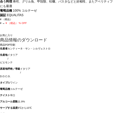
合う料理
寿司、グリル魚、甲殻類、牡蠣、パスタなどと好相性、またアペリティフ
にも最適
葡萄品種
100% コルテーゼ
認証
EQUALITAS
¥
（税込）
¥
→
¥
（税込）
% OFF
お気に入り
商品情報のダウンロード
商品PDF印刷
生産者
カンティーネ・サン・シルヴェストロ
生産地
イタリア
/
ピエモンテ
原産地呼称／等級
イタリア
/
D.O.C.G.
タイプ
白ワイン
葡萄品種
コルテーゼ
テイスト
辛口
アルコール度数
11.9%
サーブする温度
8℃から10℃