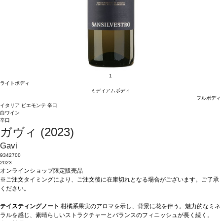
1
ライトボディ
ミディアムボディ
フルボディ
イタリア
ピエモンテ
辛口
白ワイン
辛口
ガヴィ (2023)
Gavi
9342700
2023
オンラインショップ限定販売品
※ご注文タイミングにより、ご注文後に在庫切れとなる場合がございます。ご了承
ください。
テイスティングノート
柑橘系果実のアロマを示し、背景に花を伴う。魅力的なミネ
ラルを感じ、素晴らしいストラクチャーとバランスのフィニッシュが長く続く。