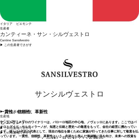
イタリア ピエモンテ
生産者
カンティーネ・サン・シルヴェストロ
Cantine Sansilvestro
▶︎ この生産者でさがす
サンシルヴェストロ
一貫性、信頼性、革新性
▶︎ この生産者でさがす
生産地
ピエモンテ
サンシルヴェストロのワイナリーは、バローロ地区の中心地、ノヴェッロにあります。ここではパ
オロとグイド・サルティラーノが、知恵と伝統と歴史への敬意をもって、会社の経営に携わってい
▶︎ この生産地でさがす
ます。彼らは4代目の代表として、現在の地位を築くために家族が行ってきた仕事に対して敬意を払
▶︎ この生産地でさがす
っています。一貫性、信頼性、革新性という、先祖から学んだ価値観に目を向け、未来への投資を
よく一緒に見られている商品