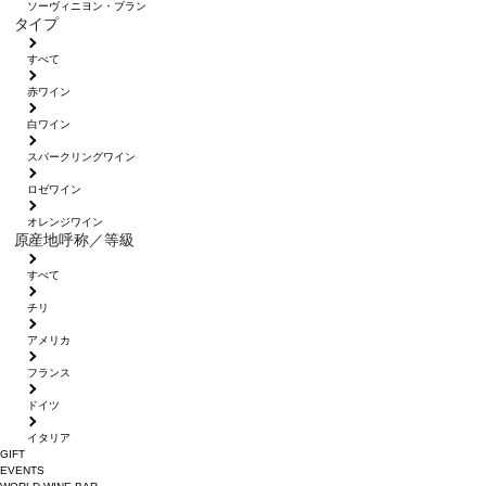
ソーヴィニヨン・ブラン
タイプ
すべて
赤ワイン
白ワイン
スパークリングワイン
ロゼワイン
オレンジワイン
原産地呼称／等級
すべて
チリ
アメリカ
フランス
ドイツ
イタリア
GIFT
EVENTS