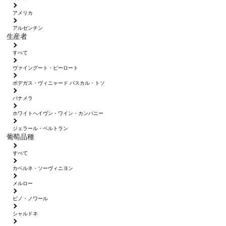
アメリカ
アルゼンチン
生産者
すべて
ヴァイングート・ピーロート
ボデガス・ヴィニャード パスカル・トソ
パナメラ
ホワイトへイヴン・ワイン・カンパニー
ジェラール・ベルトラン
葡萄品種
すべて
カベルネ・ソーヴィニヨン
メルロー
ピノ・ノワール
シャルドネ