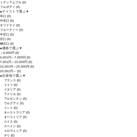
ミディアムフル
(0)
フルボディ
(0)
●
テイストで選ぶ
▼
辛口
(0)
中辛口
(0)
オフドライ
(0)
フルーティー
(0)
中甘口
(0)
甘口
(0)
極甘口
(0)
●
価格で選ぶ
▼
～4,000円
(0)
4,001円～7,000円
(0)
7,001円～10,000円
(0)
10,001円～20,000円
(0)
20,001円～
(0)
●
生産地で選ぶ
▼
フランス
(0)
ドイツ
(0)
イタリア
(0)
アメリカ
(0)
アルゼンチン
(0)
ウルグアイ
(0)
インド
(0)
オーストラリア
(0)
オーストリア
(0)
スイス
(0)
スペイン
(0)
スロヴェニア
(0)
チリ
(0)