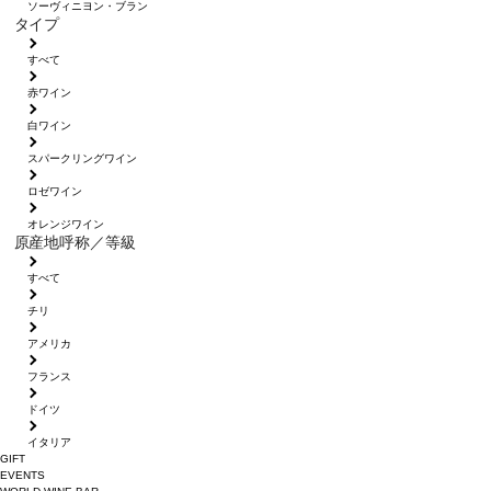
ソーヴィニヨン・ブラン
タイプ
すべて
赤ワイン
白ワイン
スパークリングワイン
ロゼワイン
オレンジワイン
原産地呼称／等級
すべて
チリ
アメリカ
フランス
ドイツ
イタリア
GIFT
EVENTS