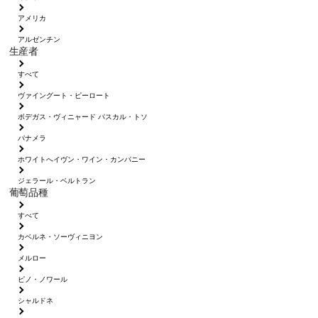
アメリカ
アルゼンチン
生産者
すべて
ヴァイングート・ピーロート
ボデガス・ヴィニャード パスカル・トソ
パナメラ
ホワイトへイヴン・ワイン・カンパニー
ジェラール・ベルトラン
葡萄品種
すべて
カベルネ・ソーヴィニヨン
メルロー
ピノ・ノワール
シャルドネ