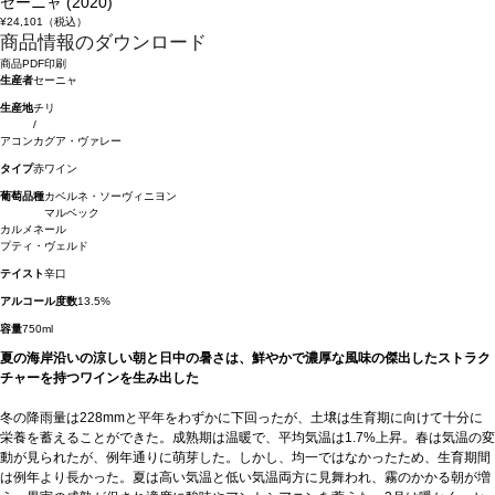
セーニャ (2020)
¥24,101
（税込）
商品情報のダウンロード
商品PDF印刷
生産者
セーニャ
生産地
チリ
/
アコンカグア・ヴァレー
タイプ
赤ワイン
葡萄品種
カベルネ・ソーヴィニヨン
マルベック
カルメネール
プティ・ヴェルド
テイスト
辛口
アルコール度数
13.5%
容量
750ml
夏の海岸沿いの涼しい朝と日中の暑さは、鮮やかで濃厚な風味の傑出したストラク
チャーを持つワインを生み出した
冬の降雨量は228mmと平年をわずかに下回ったが、土壌は生育期に向けて十分に
栄養を蓄えることができた。成熟期は温暖で、平均気温は1.7%上昇。春は気温の変
動が見られたが、例年通りに萌芽した。しかし、均一ではなかったため、生育期間
は例年より長かった。夏は高い気温と低い気温両方に見舞われ、霧のかかる朝が増