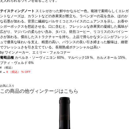
え入れられるワインを造ることです。
テイスティングノート
スミレがかった鮮やかなルビー色。複雑で素晴らしくエレガ
ントなノーズは、カラントなどの赤果実が際立ち、ラベンダーの花を含み、ほのか
な石墨が加わる。背景に繊細なバルサミコとスパイスのニュアンスを示し、お香や
シガーボックスを想起させる。口に含むと、フレッシュな赤果実の凝縮した風味が
広がり、マジパンの柔らかい含み、タバコ、焙煎コーヒー、リコリスのスパイシー
さが加わる。傑出したストラクチャーを持ち、上品で滑らかなタンニンがフレッシ
ュで優美な味わいを支え、精度の高い、バランスの良い引き締まった酸味は、緻密
でフレッシュさを引き立てている。長期熟成ポテンシャルは高い
by ワインメーカー、エミリー・フォルコナー
葡萄品種
カベルネ・ソーヴィニヨン 60%、マルベック19 %、カルメネール 15%、
プティ・ヴェルド 6%
¥
（税込）
¥
→
¥
（税込）
% OFF
お気に入り
この商品の他ヴィンテージはこちら