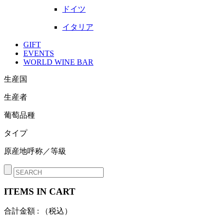
ドイツ
イタリア
GIFT
EVENTS
WORLD WINE BAR
生産国
生産者
葡萄品種
タイプ
原産地呼称／等級
ITEMS IN CART
合計金額 :
（税込）