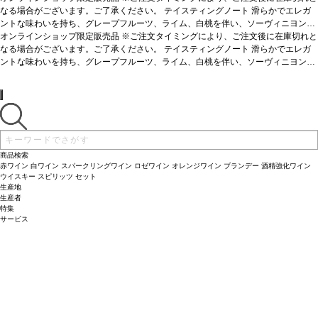
なる場合がございます。ご了承ください。
テイスティングノート
滑らかでエレガ
ントな味わいを持ち、グレープフルーツ、ライム、白桃を伴い、ソーヴィニヨン・
ブランも感じる。クリーンでドライなミディアムボディ。
オンラインショップ限定販売品 ※ご注文タイミングにより、ご注文後に在庫切れと
合う料理
シーフード、
寿司、チキンなどと好相性。
なる場合がございます。ご了承ください。
葡萄品種
100% ソーヴィニヨン・ブラン
テイスティングノート
滑らかでエレガ
サスティナ
ブル認証
ントな味わいを持ち、グレープフルーツ、ライム、白桃を伴い、ソーヴィニヨン・
SWNZサスティナブル認証、ヴィーガン
ブランも感じる。クリーンでドライなミディアムボディ。
合う料理
シーフード、
寿司、チキンなどと好相性。
葡萄品種
100% ソーヴィニヨン・ブラン
サスティナ
ブル認証
SWNZサスティナブル認証、ヴィーガン
商品検索
赤ワイン
白ワイン
スパークリングワイン
ロゼワイン
オレンジワイン
ブランデー
酒精強化ワイン
ウイスキー
スピリッツ
セット
生産地
生産者
特集
サービス