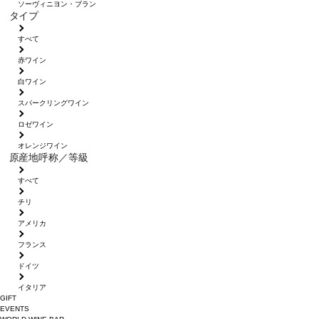
ソーヴィニヨン・ブラン
タイプ
すべて
赤ワイン
白ワイン
スパークリングワイン
ロゼワイン
オレンジワイン
原産地呼称／等級
すべて
チリ
アメリカ
フランス
ドイツ
イタリア
GIFT
EVENTS