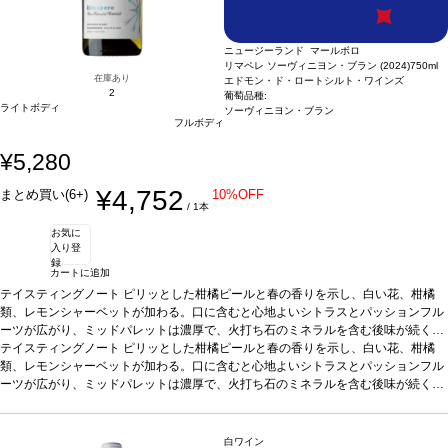
ニュージーランド マールボロ
リマペレ ソーヴィニヨン・ブラン (2024)
750ml
在庫あり
エドモン・ド・ロートシルト・ワインズ
2
葡萄品種:
ライトボディ
ソーヴィニヨン・ブラン
フルボディ
¥5,280
¥4,752
まとめ買い(6+)
10%OFF
/ 1本
お気に
入り登
録
カートに追加
テイスティングノート
ピリッとした柑橘ピールと春の香りを示し、白い花、柑橘
類、レモンシャーベットが加わる。口に含むと心地よいシトラスとパッションフル
ーツが広がり、ミッドパレットは濃厚で、火打ち石のミネラルを含む後味が続く。
合う料理
テイスティングノート
卵黄のコンフィ、クレソンソース添えのオシェトラキャビアなどと好相性
ピリッとした柑橘ピールと春の香りを示し、白い花、柑橘
葡萄品種
類、レモンシャーベットが加わる。口に含むと心地よいシトラスとパッションフル
ソーヴィニヨン・ブラン 100%
認証
SWNZ認証
*本ヴィンテージが在庫切
れの場合、在庫があり価格が同様の場合は自動的に次のヴィンテージに変更されま
ーツが広がり、ミッドパレットは濃厚で、火打ち石のミネラルを含む後味が続く。
す、ご了承ください。
合う料理
卵黄のコンフィ、クレソンソース添えのオシェトラキャビアなどと好相性
葡萄品種
ソーヴィニヨン・ブラン 100%
認証
SWNZ認証
*本ヴィンテージが在庫切
れの場合、在庫があり価格が同様の場合は自動的に次のヴィンテージに変更されま
白ワイン