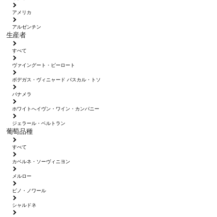
アメリカ
アルゼンチン
生産者
すべて
ヴァイングート・ピーロート
ボデガス・ヴィニャード パスカル・トソ
パナメラ
ホワイトへイヴン・ワイン・カンパニー
ジェラール・ベルトラン
葡萄品種
すべて
カベルネ・ソーヴィニヨン
メルロー
ピノ・ノワール
シャルドネ