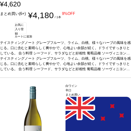
¥4,620
¥4,180
まとめ買い(6+)
9%OFF
/ 1本
お気に
入り登
録
カートに追加
テイスティングノート
グレープフルーツ、ライム、白桃、様々なハーブの風味を感
じる。口に含むと素晴らしく爽やかで、心地よい余韻が続く。ドライですっきりと
している。
合う料理
シーフード、サラダなどと好相性
葡萄品種
ソーヴィニヨン・
ブラン 100%
テイスティングノート
認証
SWNZ/AMW認証
グレープフルーツ、ライム、白桃、様々なハーブの風味を感
*本ヴィンテージが在庫切れの場合、在庫があ
り価格が同様の場合は自動的に次のヴィンテージに変更されます、ご了承くださ
じる。口に含むと素晴らしく爽やかで、心地よい余韻が続く。ドライですっきりと
い。
している。
合う料理
シーフード、サラダなどと好相性
葡萄品種
ソーヴィニヨン・
ブラン 100%
認証
SWNZ/AMW認証
*本ヴィンテージが在庫切れの場合、在庫があ
り価格が同様の場合は自動的に次のヴィンテージに変更されます、ご了承くださ
い。
白ワイン
辛口
まとめ買い