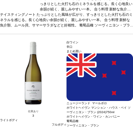
っきりとした火打ち石のミネラルを感じる。長く心地良い
余韻が続く、親しみやすい一本。
合う料理
新鮮な魚介
テイスティングノート
たっぷりとした風味が広がり、すっきりとした火打ち石のミ
類、ムール貝、サマーサラダなどと好相性。
葡萄品種
ソ
ネラルを感じる。長く心地良い余韻が続く、親しみやすい一本。
ーヴィニヨン・ブラン 100%
認証
SWNZサスティナブル
合う料理
新鮮な
魚介類、ムール貝、サマーサラダなどと好相性。
認証
*本ヴィンテージが在庫切れの場合、在庫があり価格
葡萄品種
ソーヴィニヨン・ブラ
ン 100%
認証
SWNZサスティナブル認証
が同様の場合は自動的に次のヴィンテージに変更されま
*本ヴィンテージが在庫切れの場合、在庫
があり価格が同様の場合は自動的に次のヴィンテージに変更されます、ご了承くだ
す、ご了承ください。
さい。
白ワイン
辛口
まとめ買い
ニュージーランド マールボロ
ホワイトヘイヴン マンション・ハウス・ベイ ソ
在庫あり
ーヴィニヨン・ブラン (2024)
750ml
3
ホワイトへイヴン・ワイン・カンパニー
ライトボディ
葡萄品種:
フルボディ
ソーヴィニヨン・ブラン