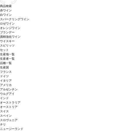
商品検索
赤ワイン
白ワイン
スパークリングワイン
ロゼワイン
オレンジワイン
ブランデー
酒精強化ワイン
ウイスキー
スピリッツ
セット
生産地一覧
生産者一覧
品種一覧
生産国
フランス
ドイツ
イタリア
アメリカ
アルゼンチン
ウルグアイ
インド
オーストラリア
オーストリア
スイス
スペイン
スロヴェニア
チリ
ニュージーランド