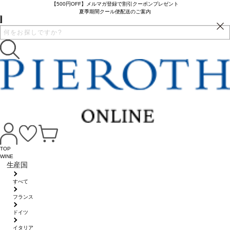
【500円OFF】メルマガ登録で割引クーポンプレゼント
夏季期間クール便配送のご案内
TOP
WINE
生産国
すべて
フランス
ドイツ
イタリア