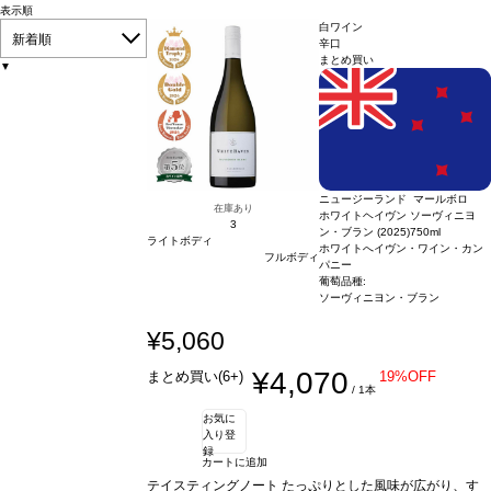
表示順
白ワイン
新着順
辛口
まとめ買い
▼
ニュージーランド マールボロ
在庫あり
ホワイトヘイヴン ソーヴィニヨ
3
ン・ブラン (2025)
750ml
ライトボディ
ホワイトへイヴン・ワイン・カン
フルボディ
パニー
葡萄品種:
ソーヴィニヨン・ブラン
¥5,060
¥4,070
まとめ買い(6+)
19%OFF
/ 1本
お気に
入り登
録
カートに追加
テイスティングノート
たっぷりとした風味が広がり、す