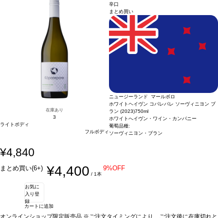
す、ご了承ください。
辛口
まとめ買い
ニュージーランド マールボロ
ホワイトヘイヴン コパレパレ ソーヴィニヨン ブ
在庫あり
ラン (2023)
750ml
3
ホワイトへイヴン・ワイン・カンパニー
ライトボディ
葡萄品種:
フルボディ
ソーヴィニヨン・ブラン
¥4,840
¥4,400
まとめ買い(6+)
9%OFF
/ 1本
お気に
入り登
録
カートに追加
オンラインショップ限定販売品 ※ご注文タイミングにより、ご注文後に在庫切れと