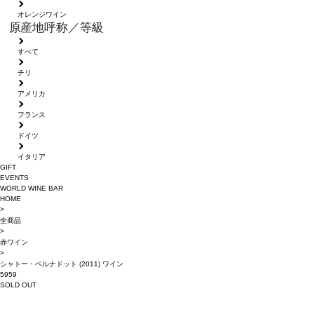
オレンジワイン
原産地呼称／等級
すべて
チリ
アメリカ
フランス
ドイツ
イタリア
GIFT
EVENTS
WORLD WINE BAR
HOME
>
全商品
>
赤ワイン
>
シャトー・ベルナドット (2011) ワイン
5959
SOLD OUT