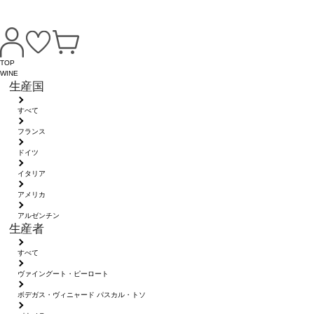
TOP
WINE
生産国
すべて
フランス
ドイツ
イタリア
アメリカ
アルゼンチン
生産者
すべて
ヴァイングート・ピーロート
ボデガス・ヴィニャード パスカル・トソ