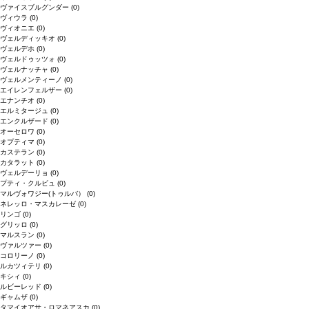
ヴァイスブルグンダー
(0)
ヴィウラ
(0)
ヴィオニエ
(0)
ヴェルディッキオ
(0)
ヴェルデホ
(0)
ヴェルドゥッツォ
(0)
ヴェルナッチャ
(0)
ヴェルメンティーノ
(0)
エイレンフェルザー
(0)
エナンチオ
(0)
エルミタージュ
(0)
エンクルザード
(0)
オーセロワ
(0)
オプティマ
(0)
カステラン
(0)
カタラット
(0)
ヴェルデーリョ
(0)
プティ・クルビュ
(0)
マルヴォワジー(トゥルバ）
(0)
ネレッロ・マスカレーゼ
(0)
リンゴ
(0)
グリッロ
(0)
マルスラン
(0)
ヴァルツァー
(0)
コロリーノ
(0)
ルカツィテリ
(0)
キシィ
(0)
ルビーレッド
(0)
ギャムザ
(0)
タマイオアサ・ロマネアスカ
(0)