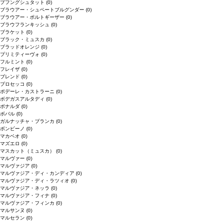
プフングシュタット
(0)
ブラウアー・シュペートブルグンダー
(0)
ブラウアー・ポルトギーザー
(0)
ブラウフランキッシュ
(0)
ブラケット
(0)
ブラック・ミュスカ
(0)
ブラッドオレンジ
(0)
プリミティーヴォ
(0)
フルミント
(0)
フレイザ
(0)
ブレンド
(0)
プロセッコ
(0)
ポデーレ・カストラーニ
(0)
ボデガスアルタディ
(0)
ボナルダ
(0)
ボバル
(0)
ガルナッチャ・ブランカ
(0)
ボンビーノ
(0)
マカベオ
(0)
マズエロ
(0)
マスカット（ミュスカ）
(0)
マルヴァー
(0)
マルヴァジア
(0)
マルヴァジア・ディ・カンディア
(0)
マルヴァジア・ディ・ラツィオ
(0)
マルヴァジア・ネッラ
(0)
マルヴァジア・フィナ
(0)
マルヴァジア・フィンカ
(0)
マルサンヌ
(0)
マルセラン
(0)