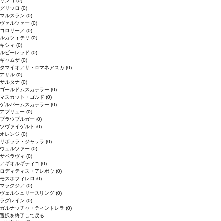
リンゴ
(0)
グリッロ
(0)
マルスラン
(0)
ヴァルツァー
(0)
コロリーノ
(0)
ルカツィテリ
(0)
キシィ
(0)
ルビーレッド
(0)
ギャムザ
(0)
タマイオアサ・ロマネアスカ
(0)
アサル
(0)
サルタナ
(0)
ゴールドムスカテラー
(0)
マスカット・ゴルド
(0)
ゲルバームスカテラー
(0)
アブリュー
(0)
ブラウブルガー
(0)
ツヴァイゲルト
(0)
オレンジ
(0)
リボッラ・ジャッラ
(0)
ヴュルツァー
(0)
サペラヴィ
(0)
アギオルギティコ
(0)
ロディティス・アレポウ
(0)
モスホフィレロ
(0)
マラグジア
(0)
ヴェルシュリースリング
(0)
ラグレイン
(0)
ガルナッチャ・ティントレラ
(0)
選択を終了して戻る