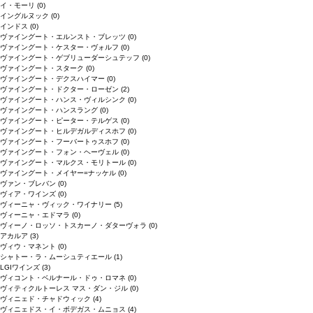
イ・モーリ
(0)
イングルヌック
(0)
インドス
(0)
ヴァイングート・エルンスト・ブレッツ
(0)
ヴァイングート・ケスター・ヴォルフ
(0)
ヴァイングート・ゲブリューダーシュテッフ
(0)
ヴァイングート・スターク
(0)
ヴァイングート・デクスハイマー
(0)
ヴァイングート・ドクター・ローゼン
(2)
ヴァイングート・ハンス・ヴィルシンク
(0)
ヴァイングート・ハンスラング
(0)
ヴァイングート・ピーター・テルゲス
(0)
ヴァイングート・ヒルデガルディスホフ
(0)
ヴァイングート・フーバートゥスホフ
(0)
ヴァイングート・フォン・ヘーヴェル
(0)
ヴァイングート・マルクス・モリトール
(0)
ヴァイングート・メイヤー=ナッケル
(0)
ヴァン・ブレバン
(0)
ヴィア・ワインズ
(0)
ヴィーニャ・ヴィック・ワイナリー
(5)
ヴィーニャ・エドマラ
(0)
ヴィーノ・ロッソ・トスカーノ・ダターヴォラ
(0)
アカルア
(3)
ヴィウ・マネント
(0)
シャトー・ラ・ムーシュティエール
(1)
LGIワインズ
(3)
ヴィコント・ベルナール・ドゥ・ロマネ
(0)
ヴィティクルトーレス マス・ダン・ジル
(0)
ヴィニェド・チャドウィック
(4)
ヴィニェドス・イ・ボデガス・ムニョス
(4)