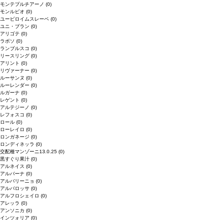
モンテプルチアーノ
(0)
モンルビオ
(0)
ユービロイムスレーベ
(0)
ユニ・ブラン
(0)
アリゴテ
(0)
ラボソ
(0)
ランブルスコ
(0)
リースリング
(0)
アリント
(0)
リヴァーナー
(0)
ルーサンヌ
(0)
ルーレンダー
(0)
ルガーナ
(0)
レゲント
(0)
アルテジーノ
(0)
レフォスコ
(0)
ロール
(0)
ローレイロ
(0)
ロンガネージ
(0)
ロンディネッラ
(0)
交配種マンゾーニ13.0.25
(0)
黒すぐり果汁
(0)
アルネイス
(0)
アルバーナ
(0)
アルバリーニョ
(0)
アルバロッサ
(0)
アルフロシェイロ
(0)
アレッラ
(0)
アンソニカ
(0)
インツォリア
(0)