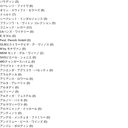
パラディン
(3)
ローレンツ・ファイヴ
(6)
オリン・スウィフト・セラーズ
(9)
ドゥルト
(7)
シークレット・インダルジェンス
(3)
フランソワ・L・ヴィトン コレクション
(5)
コニャック・レロー
(11)
14ハンズ・ワイナリー
(0)
E.ギガル
(0)
Ferd. Pieroth GmbH
(0)
GLMエストラーテヒヤ・デ・ヴィノス
(0)
M by モナヴァン
(0)
MGM モンド・デル・ヴィーノ
(2)
SASピエール・シェニエ
(0)
WGテゥンガースハイム
(0)
アウグスト・ケスラー
(0)
アジエンダ・アグリコラ・パセッティ
(0)
アラルディカ
(0)
アリアンス・ロワール
(0)
アルタ・アレーリャ
(0)
アルタディ
(0)
ルフィーノ
(5)
アルティガ・フュステル
(4)
アルノー・バイヨ
(0)
アルマヴィーヴァ
(6)
アルマニャック・ドゥロール
(0)
アンティノリ
(0)
アンテロ・メンチェタ・ファミリー
(0)
アンドリュー・ピース・ワインズ
(0)
アンドレ・ボロディン
(0)