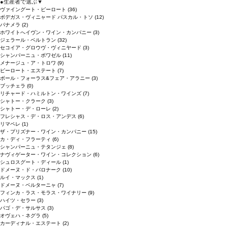
●
生産者で選ぶ
▼
ヴァイングート・ピーロート
(36)
ボデガス・ヴィニャード パスカル・トソ
(12)
パナメラ
(2)
ホワイトへイヴン・ワイン・カンパニー
(3)
ジェラール・ベルトラン
(32)
セコイア・グロウヴ・ヴィニヤード
(3)
シャンパーニュ・ボワゼル
(11)
メナージュ・ア・トロワ
(9)
ピーロート・エステート
(7)
ボール・フォーラス&フェア・アラニー
(3)
ブッチェラ
(0)
リチャード・ハミルトン・ワインズ
(7)
シャトー・クラーク
(3)
シャトー・デ・ローレ
(2)
フレシャス・デ・ロス・アンデス
(6)
リマペレ
(1)
ザ・プリズナー・ワイン・カンパニー
(15)
カ・ディ・フラーティ
(6)
シャンパーニュ・テタンジェ
(8)
ナヴィゲーター・ワイン・コレクション
(6)
シュロスグート・ディール
(1)
ドメーヌ・ド・バロナーク
(10)
ルイ・マックス
(1)
ドメーヌ・ベルターニャ
(7)
フィンカ・ラス・モラス・ワイナリー
(9)
ハイツ・セラー
(3)
パゴ・デ・サルサス
(3)
オヴェハ・ネグラ
(5)
カーディナル・エステート
(2)