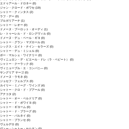
エドゥアール・ドロネー
(0)
ジャン・クロード・ボワセ
(19)
シャトー・クィンタス
(2)
ラフ・デー
(0)
ブルガリアーナ
(1)
シャトー・レオー
(0)
ドメーヌ・ブーロット・オーディ
(1)
レ・トゥーレル・ド・ロングヴィル
(0)
ドメーヌ・デュ・ペール・ギヨ
(0)
シャトー・グラン・マズロール
(0)
シックス・エイト・ナイン・セラーズ
(0)
シャトー・デュ・ミシェル
(0)
ボー・マルシェ・ワイナリー
(0)
ヴィニュロン・デ・ピエール・ドレ（ラ・ペピート）
(0)
シャトー・クーラック
(0)
ヴィニョーブル・エ・コンパニ―
(0)
サングリア ヤーゴ
(0)
ドメーヌ・ラモネ
(0)
ジョセフ・フェルプス
(0)
カイリー・ミノーグ・ワインズ
(4)
シャトー・クロ・ド・ブアール
(0)
アナコタ
(2)
シャトー・オー・ペルドリア
(0)
シャトー・ド・ボワイヨ
(0)
シャトー・ギヨーム
(0)
シャトー・ド・ブラーグ
(0)
シャトー・パルネイ
(0)
シャトー・プランセ
(0)
ヴェルデロ
(0)
ヴュー・シャトー・セルタン
(0)