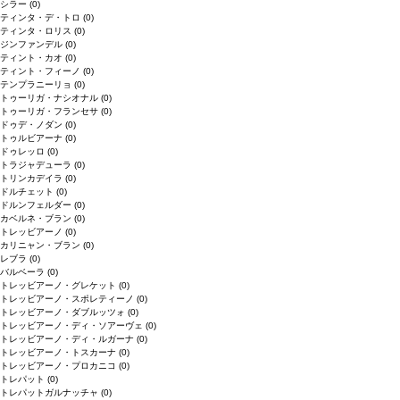
シラー
(0)
ティンタ・デ・トロ
(0)
ティンタ・ロリス
(0)
ジンファンデル
(0)
ティント・カオ
(0)
ティント・フィーノ
(0)
テンプラニーリョ
(0)
トゥーリガ・ナシオナル
(0)
トゥーリガ・フランセサ
(0)
ドゥデ・ノダン
(0)
トゥルビアーナ
(0)
ドゥレッロ
(0)
トラジャデューラ
(0)
トリンカデイラ
(0)
ドルチェット
(0)
ドルンフェルダー
(0)
カベルネ・ブラン
(0)
トレッビアーノ
(0)
カリニャン・ブラン
(0)
レブラ
(0)
バルベーラ
(0)
トレッビアーノ・グレケット
(0)
トレッビアーノ・スポレティーノ
(0)
トレッビアーノ・ダブルッツォ
(0)
トレッビアーノ・ディ・ソアーヴェ
(0)
トレッビアーノ・ディ・ルガーナ
(0)
トレッビアーノ・トスカーナ
(0)
トレッビアーノ・プロカニコ
(0)
トレパット
(0)
トレパットガルナッチャ
(0)