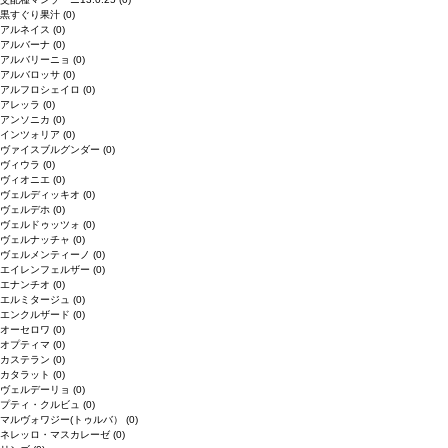
黒すぐり果汁
(0)
アルネイス
(0)
アルバーナ
(0)
アルバリーニョ
(0)
アルバロッサ
(0)
アルフロシェイロ
(0)
アレッラ
(0)
アンソニカ
(0)
インツォリア
(0)
ヴァイスブルグンダー
(0)
ヴィウラ
(0)
ヴィオニエ
(0)
ヴェルディッキオ
(0)
ヴェルデホ
(0)
ヴェルドゥッツォ
(0)
ヴェルナッチャ
(0)
ヴェルメンティーノ
(0)
エイレンフェルザー
(0)
エナンチオ
(0)
エルミタージュ
(0)
エンクルザード
(0)
オーセロワ
(0)
オプティマ
(0)
カステラン
(0)
カタラット
(0)
ヴェルデーリョ
(0)
プティ・クルビュ
(0)
マルヴォワジー(トゥルバ）
(0)
ネレッロ・マスカレーゼ
(0)