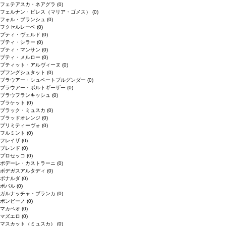
フェテアスカ・ネアグラ
(0)
フェルナン・ピレス（マリア・ゴメス）
(0)
フォル・ブランシュ
(0)
フクセルレーベ
(0)
プティ・ヴェルド
(0)
プティ・シラー
(0)
プティ・マンサン
(0)
プティ・メルロー
(0)
プティット・アルヴィーヌ
(0)
プフングシュタット
(0)
ブラウアー・シュペートブルグンダー
(0)
ブラウアー・ポルトギーザー
(0)
ブラウフランキッシュ
(0)
ブラケット
(0)
ブラック・ミュスカ
(0)
ブラッドオレンジ
(0)
プリミティーヴォ
(0)
フルミント
(0)
フレイザ
(0)
ブレンド
(0)
プロセッコ
(0)
ポデーレ・カストラーニ
(0)
ボデガスアルタディ
(0)
ボナルダ
(0)
ボバル
(0)
ガルナッチャ・ブランカ
(0)
ボンビーノ
(0)
マカベオ
(0)
マズエロ
(0)
マスカット（ミュスカ）
(0)