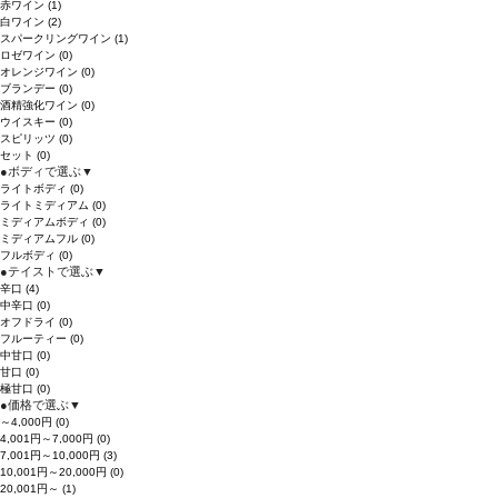
赤ワイン
(1)
白ワイン
(2)
スパークリングワイン
(1)
ロゼワイン
(0)
オレンジワイン
(0)
ブランデー
(0)
酒精強化ワイン
(0)
ウイスキー
(0)
スピリッツ
(0)
セット
(0)
●
ボディで選ぶ
▼
ライトボディ
(0)
ライトミディアム
(0)
ミディアムボディ
(0)
ミディアムフル
(0)
フルボディ
(0)
●
テイストで選ぶ
▼
辛口
(4)
中辛口
(0)
オフドライ
(0)
フルーティー
(0)
中甘口
(0)
甘口
(0)
極甘口
(0)
●
価格で選ぶ
▼
～4,000円
(0)
4,001円～7,000円
(0)
7,001円～10,000円
(3)
10,001円～20,000円
(0)
20,001円～
(1)