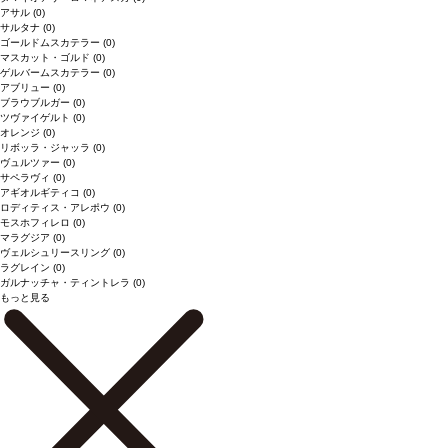
アサル
(0)
サルタナ
(0)
ゴールドムスカテラー
(0)
マスカット・ゴルド
(0)
ゲルバームスカテラー
(0)
アブリュー
(0)
ブラウブルガー
(0)
ツヴァイゲルト
(0)
オレンジ
(0)
リボッラ・ジャッラ
(0)
ヴュルツァー
(0)
サペラヴィ
(0)
アギオルギティコ
(0)
ロディティス・アレポウ
(0)
モスホフィレロ
(0)
マラグジア
(0)
ヴェルシュリースリング
(0)
ラグレイン
(0)
ガルナッチャ・ティントレラ
(0)
もっと見る