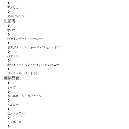
アメリカ
アルゼンチン
生産者
すべて
ヴァイングート・ピーロート
ボデガス・ヴィニャード パスカル・トソ
パナメラ
ホワイトへイヴン・ワイン・カンパニー
ジェラール・ベルトラン
葡萄品種
すべて
カベルネ・ソーヴィニヨン
メルロー
ピノ・ノワール
シャルドネ