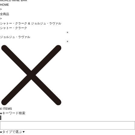
WORLD WINE BAR
HOME
>
全商品
>
シャトー・クラーク
&
ジョルジュ・ラヴァル
シャトー・クラーク
×
ジョルジュ・ラヴァル
×
4
ITEMS
●
キーワード検索
●
タイプで選ぶ
▼