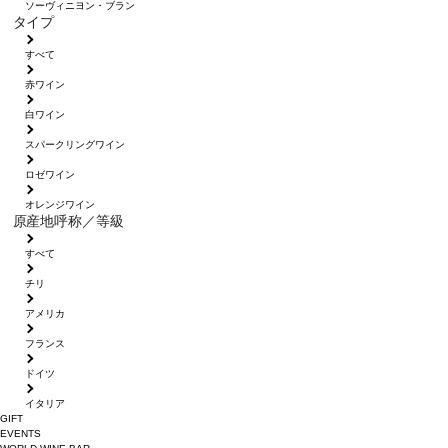
ソーヴィニヨン・ブラン
タイプ
すべて
赤ワイン
白ワイン
スパークリングワイン
ロゼワイン
オレンジワイン
原産地呼称／等級
すべて
チリ
アメリカ
フランス
ドイツ
イタリア
GIFT
EVENTS