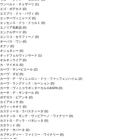
ウンベルト・チェザーリ
(1)
エゴ・ボデカス
(0)
エスプリ・ドゥ・パヴィ
(0)
エッサーヴィニャーズ
(0)
エッセンス・ドゥ・ドゥルト
(0)
エノリア化粧品
(0)
エンクルザード
(0)
エンリコ・セラフィーノ
(0)
オーパス・ワン
(0)
オクソ
(0)
オショネシー
(0)
オッドフェルヴィンヤード
(1)
オルネッライア
(0)
カ・マイオル
(0)
カーヴ・サン=ピエール
(2)
カーヴ・ダゼ
(0)
カーヴ・デ・ヴィニュロン・ドゥ・ファッフェンハイム
(2)
カーヴ・ラングドック・ルーション
(0)
カーサ・ヴィニコラボッターカルロ&SPA
(0)
カーサ・デ・サンタール
(0)
ボデガス・ビアンキ
(0)
カイアロッサ
(0)
カヴィッキオリ
(0)
カスティーヨ・ラバスティーダ
(0)
カステッロ・モンテ・ヴィビアーノ・ワイナリー
(0)
カストロ・デッラ・パネレッタ
(0)
カタラット
(0)
カテナ・サパータ
(0)
カプサンディー・ファミリー・ワイナリー
(0)