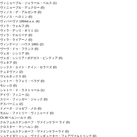
ヴィニョーブル・ジェラール・ペルス
(1)
ヴィニョーブル・デュクロー
(0)
ヴィノス・デ・アルガンサ
(0)
ヴィノス・ヘロミン
(0)
ヴィパーヴァ 1894d.o.o.
(4)
ヴィラ・ウォルフ
(0)
ヴィラ・デッリ・オリミ
(1)
ヴィラ・テルリーナ
(0)
ヴィラ・ライアーノ
(0)
ヴィンテージ・ハウス 1881
(2)
ヴーヴ・ドゥ・フランス
(0)
ヴェガ・シシリア
(0)
ヴェガ・シシリア / ボデガス・ピンティア
(0)
ヴェネア
(0)
シックス・エイト・ナイン・セラーズ
(0)
テュヌヴァン
(2)
ヴェルタックス
(0)
シャトー・ラフォリ・ペラゲ
(0)
モレッロ
(0)
シャトー・ド・ラストゥール
(1)
デイヴ・フィニー
(1)
スリー・フィンガー・ジャック
(0)
デスパーニュ
(2)
ドメーヌ・ジョゼフ・メロ
(0)
モルレ・ファミリー・ヴィニャード
(0)
Ch.W.ベルンハルト
(0)
クルフュルステンホーフ・ヴァインケラー ライ
(0)
クロスター・マッヘルン
(0)
クルフュルステンホーフ・ヴァインケラーライ
(0)
シュナイダリッシェ・ヴァインギューター・フェアヴァルトゥング
(0)