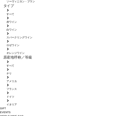
ソーヴィニヨン・ブラン
タイプ
すべて
赤ワイン
白ワイン
スパークリングワイン
ロゼワイン
オレンジワイン
原産地呼称／等級
すべて
チリ
アメリカ
フランス
ドイツ
イタリア
GIFT
EVENTS