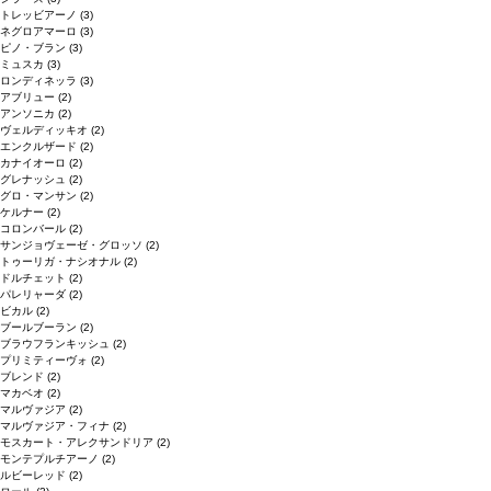
トレッビアーノ
(3)
ネグロアマーロ
(3)
ピノ・ブラン
(3)
ミュスカ
(3)
ロンディネッラ
(3)
アブリュー
(2)
アンソニカ
(2)
ヴェルディッキオ
(2)
エンクルザード
(2)
カナイオーロ
(2)
グレナッシュ
(2)
グロ・マンサン
(2)
ケルナー
(2)
コロンバール
(2)
サンジョヴェーゼ・グロッソ
(2)
トゥーリガ・ナシオナル
(2)
ドルチェット
(2)
パレリャーダ
(2)
ビカル
(2)
ブールブーラン
(2)
ブラウフランキッシュ
(2)
プリミティーヴォ
(2)
ブレンド
(2)
マカベオ
(2)
マルヴァジア
(2)
マルヴァジア・フィナ
(2)
モスカート・アレクサンドリア
(2)
モンテプルチアーノ
(2)
ルビーレッド
(2)