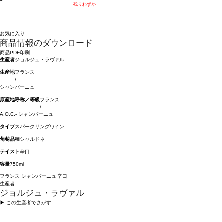
残りわずか
お気に入り
商品情報のダウンロード
商品PDF印刷
生産者
ジョルジュ・ラヴァル
生産地
フランス
/
シャンパーニュ
原産地呼称／等級
フランス
/
A.O.C.- シャンパーニュ
タイプ
スパークリングワイン
葡萄品種
シャルドネ
テイスト
辛口
容量
750ml
フランス
シャンパーニュ
辛口
生産者
ジョルジュ・ラヴァル
▶︎ この生産者でさがす