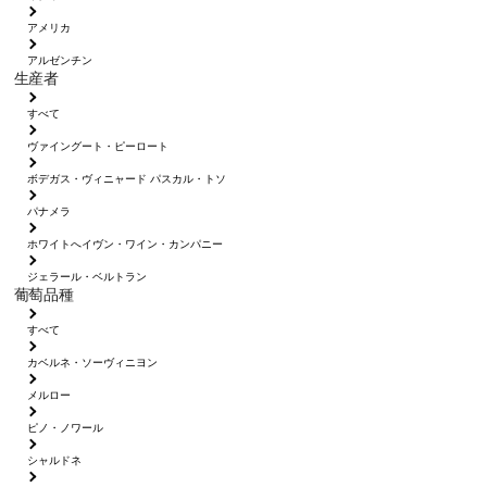
アメリカ
アルゼンチン
生産者
すべて
ヴァイングート・ピーロート
ボデガス・ヴィニャード パスカル・トソ
パナメラ
ホワイトへイヴン・ワイン・カンパニー
ジェラール・ベルトラン
葡萄品種
すべて
カベルネ・ソーヴィニヨン
メルロー
ピノ・ノワール
シャルドネ