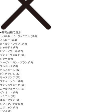
●
葡萄品種で選ぶ
カベルネ・ソーヴィニヨン
(196)
メルロー
(194)
カベルネ・フラン
(144)
シャルドネ
(95)
ピノ・ノワール
(82)
プティ・ヴェルド
(64)
シラー
(59)
ソーヴィニヨン・ブラン
(53)
マルベック
(50)
カルメネール
(22)
グルナッシュ
(22)
リースリング
(21)
プティ・シラー
(20)
サンジョヴェーゼ
(18)
ムールヴェードル
(17)
ヴィオニエ
(16)
セミヨン
(16)
ユニ・ブラン
(15)
ジンファンデル
(13)
カリニャン
(11)
ガメイ
(9)