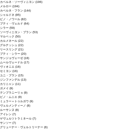
カベルネ・ソーヴィニヨン
(196)
メルロー
(194)
カベルネ・フラン
(144)
シャルドネ
(95)
ピノ・ノワール
(82)
プティ・ヴェルド
(64)
シラー
(59)
ソーヴィニヨン・ブラン
(53)
マルベック
(50)
カルメネール
(22)
グルナッシュ
(22)
リースリング
(21)
プティ・シラー
(20)
サンジョヴェーゼ
(18)
ムールヴェードル
(17)
ヴィオニエ
(16)
セミヨン
(16)
ユニ・ブラン
(15)
ジンファンデル
(13)
カリニャン
(11)
ガメイ
(9)
テンプラニーリョ
(9)
ピノ・ムニエ
(9)
ミュラー＝トゥルガウ
(9)
ヴェルメンティーノ
(8)
ルーサンヌ
(8)
アイレン
(7)
ゲヴュルツトラミネール
(7)
サンソー
(7)
グリューナー・ヴェルトリーナー
(6)