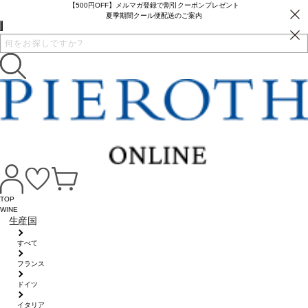
【500円OFF】メルマガ登録で割引クーポンプレゼント
夏季期間クール便配送のご案内
TOP
WINE
生産国
すべて
フランス
ドイツ
イタリア