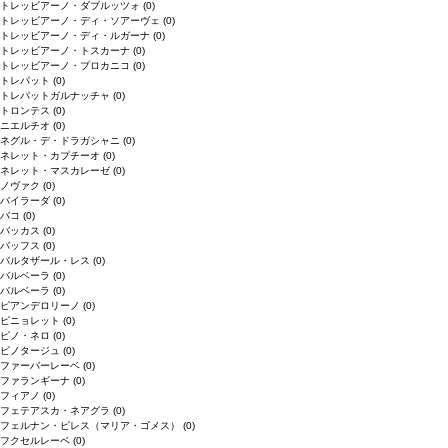
トレッビアーノ・ダブルッツォ
(0)
トレッビアーノ・ディ・ソアーヴェ
(0)
トレッビアーノ・ディ・ルガーナ
(0)
トレッビアーノ・トスカーナ
(0)
トレッビアーノ・プロカニコ
(0)
トレパット
(0)
トレパットガルナッチャ
(0)
トロンテス
(0)
ニエルチオ
(0)
ネグル・デ・ドラガシャニ
(0)
ネレット・カプチーオ
(0)
ネレット・マスカレーゼ
(0)
ノヴァク
(0)
バイラーダ
(0)
バコ
(0)
バッカス
(0)
バッフス
(0)
バルタザール・レス
(0)
バルベーラ
(0)
バルベーラ
(0)
ピアンデロリーノ
(0)
ピニョレット
(0)
ピノ・ネロ
(0)
ピノタージュ
(0)
ファーバーレーベ
(0)
ファランギーナ
(0)
フィアノ
(0)
フェテアスカ・ネアグラ
(0)
フェルナン・ピレス（マリア・ゴメス）
(0)
フクセルレーベ
(0)