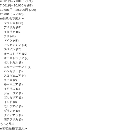
4,001円～7,000円
(171)
7,001円～10,000円
(83)
10,001円～20,000円
(200)
20,001円～
(165)
●
生産地で選ぶ
▼
フランス
(338)
アメリカ
(92)
イタリア
(62)
チリ
(48)
ドイツ
(48)
アルゼンチン
(34)
スペイン
(26)
オーストリア
(10)
オーストラリア
(9)
ポルトガル
(8)
ニュージーランド
(7)
ハンガリー
(5)
スロヴェニア
(4)
スイス
(2)
ルーマニア
(2)
イギリス
(1)
ジョージア
(1)
ブルガリア
(1)
インド
(0)
ウルグアイ
(0)
ギリシャ
(0)
グアテマラ
(0)
南アフリカ
(0)
もっと見る
●
葡萄品種で選ぶ
▼