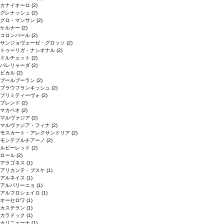
カナイオーロ
(2)
グレナッシュ
(2)
グロ・マンサン
(2)
ケルナー
(2)
コロンバール
(2)
サンジョヴェーゼ・グロッソ
(2)
トゥーリガ・ナシオナル
(2)
ドルチェット
(2)
パレリャーダ
(2)
ビカル
(2)
ブールブーラン
(2)
ブラウフランキッシュ
(2)
プリミティーヴォ
(2)
ブレンド
(2)
マカベオ
(2)
マルヴァジア
(2)
マルヴァジア・フィナ
(2)
モスカート・アレクサンドリア
(2)
モンテプルチアーノ
(2)
ルビーレッド
(2)
ロール
(2)
アラゴネス
(1)
アリカンテ・ブスケ
(1)
アルネイス
(1)
アルバリーニョ
(1)
アルフロシェイロ
(1)
オーセロワ
(1)
カステラン
(1)
カラドック
(1)
カリニェーナ
(1)