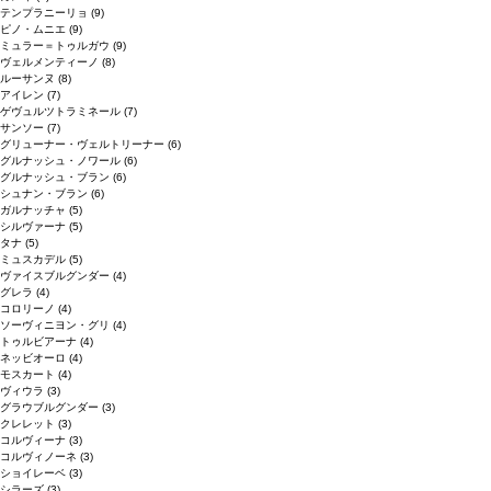
テンプラニーリョ
(9)
ピノ・ムニエ
(9)
ミュラー＝トゥルガウ
(9)
ヴェルメンティーノ
(8)
ルーサンヌ
(8)
アイレン
(7)
ゲヴュルツトラミネール
(7)
サンソー
(7)
グリューナー・ヴェルトリーナー
(6)
グルナッシュ・ノワール
(6)
グルナッシュ・ブラン
(6)
シュナン・ブラン
(6)
ガルナッチャ
(5)
シルヴァーナ
(5)
タナ
(5)
ミュスカデル
(5)
ヴァイスブルグンダー
(4)
グレラ
(4)
コロリーノ
(4)
ソーヴィニヨン・グリ
(4)
トゥルビアーナ
(4)
ネッビオーロ
(4)
モスカート
(4)
ヴィウラ
(3)
グラウブルグンダー
(3)
クレレット
(3)
コルヴィーナ
(3)
コルヴィノーネ
(3)
ショイレーベ
(3)
シラーズ
(3)