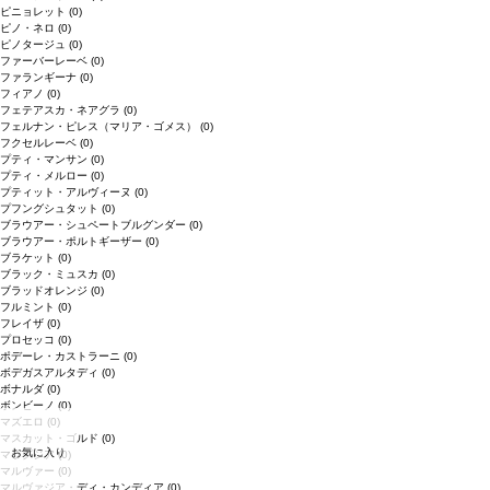
ピニョレット
(0)
ピノ・ネロ
(0)
ピノタージュ
(0)
ファーバーレーベ
(0)
ファランギーナ
(0)
フィアノ
(0)
フェテアスカ・ネアグラ
(0)
フェルナン・ピレス（マリア・ゴメス）
(0)
フクセルレーベ
(0)
プティ・マンサン
(0)
プティ・メルロー
(0)
プティット・アルヴィーヌ
(0)
プフングシュタット
(0)
ブラウアー・シュペートブルグンダー
(0)
ブラウアー・ポルトギーザー
(0)
ブラケット
(0)
ブラック・ミュスカ
(0)
ブラッドオレンジ
(0)
フルミント
(0)
フレイザ
(0)
プロセッコ
(0)
ポデーレ・カストラーニ
(0)
ボデガスアルタディ
(0)
ボナルダ
(0)
ボンビーノ
(0)
マズエロ
(0)
マスカット・ゴルド
(0)
お気に入り
マラグジア
(0)
マルヴァー
(0)
マルヴァジア・ディ・カンディア
(0)