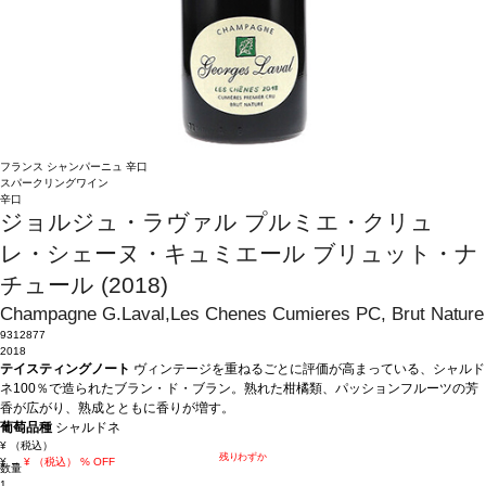
フランス
シャンパーニュ
辛口
スパークリングワイン
辛口
ジョルジュ・ラヴァル プルミエ・クリュ
レ・シェーヌ・キュミエール ブリュット・ナ
チュール (2018)
Champagne G.Laval,Les Chenes Cumieres PC, Brut Nature
9312877
2018
テイスティングノート
ヴィンテージを重ねるごとに評価が高まっている、シャルド
ネ100％で造られたブラン・ド・ブラン。熟れた柑橘類、パッションフルーツの芳
香が広がり、熟成とともに香りが増す。
葡萄品種
シャルドネ
¥
（税込）
残りわずか
¥
→
¥
（税込）
% OFF
数量
1