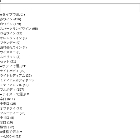
●
タイプで選ぶ
▼
赤ワイン
(416)
白ワイン
(179)
スパークリングワイン
(68)
ロゼワイン
(22)
オレンジワイン
(8)
ブランデー
(9)
酒精強化ワイン
(4)
ウイスキー
(8)
スピリッツ
(3)
セット
(21)
●
ボディで選ぶ
▼
ライトボディ
(39)
ライトミディアム
(22)
ミディアムボディ
(155)
ミディアムフル
(53)
フルボディ
(157)
●
テイストで選ぶ
▼
辛口
(611)
中辛口
(16)
オフドライ
(21)
フルーティー
(23)
中甘口
(8)
甘口
(19)
極甘口
(2)
●
価格で選ぶ
▼
～4,000円
(92)