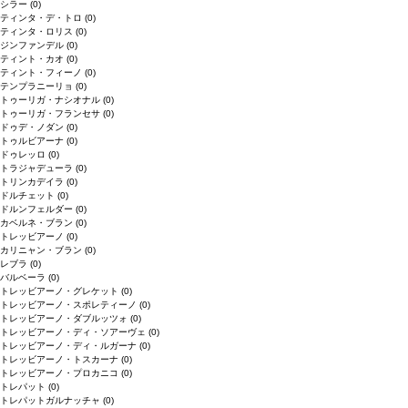
シラー
(0)
ティンタ・デ・トロ
(0)
ティンタ・ロリス
(0)
ジンファンデル
(0)
ティント・カオ
(0)
ティント・フィーノ
(0)
テンプラニーリョ
(0)
トゥーリガ・ナシオナル
(0)
トゥーリガ・フランセサ
(0)
ドゥデ・ノダン
(0)
トゥルビアーナ
(0)
ドゥレッロ
(0)
トラジャデューラ
(0)
トリンカデイラ
(0)
ドルチェット
(0)
ドルンフェルダー
(0)
カベルネ・ブラン
(0)
トレッビアーノ
(0)
カリニャン・ブラン
(0)
レブラ
(0)
バルベーラ
(0)
トレッビアーノ・グレケット
(0)
トレッビアーノ・スポレティーノ
(0)
トレッビアーノ・ダブルッツォ
(0)
トレッビアーノ・ディ・ソアーヴェ
(0)
トレッビアーノ・ディ・ルガーナ
(0)
トレッビアーノ・トスカーナ
(0)
トレッビアーノ・プロカニコ
(0)
トレパット
(0)
トレパットガルナッチャ
(0)