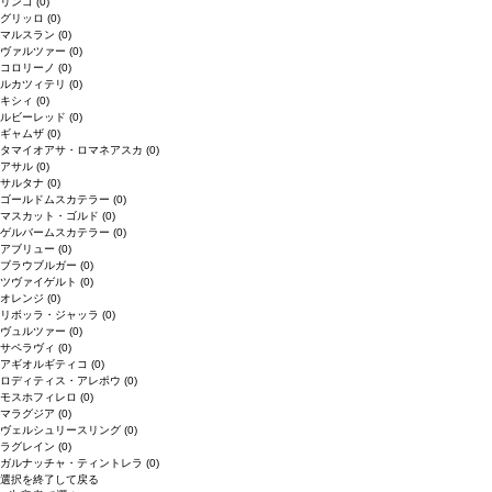
リンゴ
(0)
グリッロ
(0)
マルスラン
(0)
ヴァルツァー
(0)
コロリーノ
(0)
ルカツィテリ
(0)
キシィ
(0)
ルビーレッド
(0)
ギャムザ
(0)
タマイオアサ・ロマネアスカ
(0)
アサル
(0)
サルタナ
(0)
ゴールドムスカテラー
(0)
マスカット・ゴルド
(0)
ゲルバームスカテラー
(0)
アブリュー
(0)
ブラウブルガー
(0)
ツヴァイゲルト
(0)
オレンジ
(0)
リボッラ・ジャッラ
(0)
ヴュルツァー
(0)
サペラヴィ
(0)
アギオルギティコ
(0)
ロディティス・アレポウ
(0)
モスホフィレロ
(0)
マラグジア
(0)
ヴェルシュリースリング
(0)
ラグレイン
(0)
ガルナッチャ・ティントレラ
(0)
選択を終了して戻る