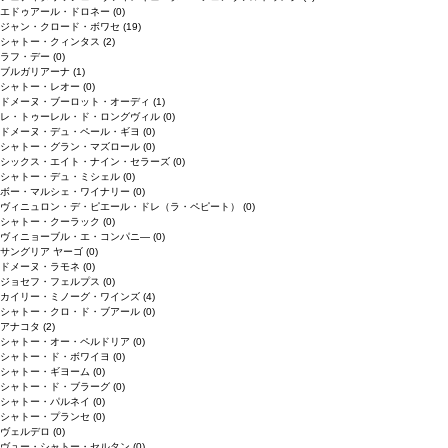
エドゥアール・ドロネー
(0)
ジャン・クロード・ボワセ
(19)
シャトー・クィンタス
(2)
ラフ・デー
(0)
ブルガリアーナ
(1)
シャトー・レオー
(0)
ドメーヌ・ブーロット・オーディ
(1)
レ・トゥーレル・ド・ロングヴィル
(0)
ドメーヌ・デュ・ペール・ギヨ
(0)
シャトー・グラン・マズロール
(0)
シックス・エイト・ナイン・セラーズ
(0)
シャトー・デュ・ミシェル
(0)
ボー・マルシェ・ワイナリー
(0)
ヴィニュロン・デ・ピエール・ドレ（ラ・ペピート）
(0)
シャトー・クーラック
(0)
ヴィニョーブル・エ・コンパニ―
(0)
サングリア ヤーゴ
(0)
ドメーヌ・ラモネ
(0)
ジョセフ・フェルプス
(0)
カイリー・ミノーグ・ワインズ
(4)
シャトー・クロ・ド・ブアール
(0)
アナコタ
(2)
シャトー・オー・ペルドリア
(0)
シャトー・ド・ボワイヨ
(0)
シャトー・ギヨーム
(0)
シャトー・ド・ブラーグ
(0)
シャトー・パルネイ
(0)
シャトー・プランセ
(0)
ヴェルデロ
(0)
ヴュー・シャトー・セルタン
(0)