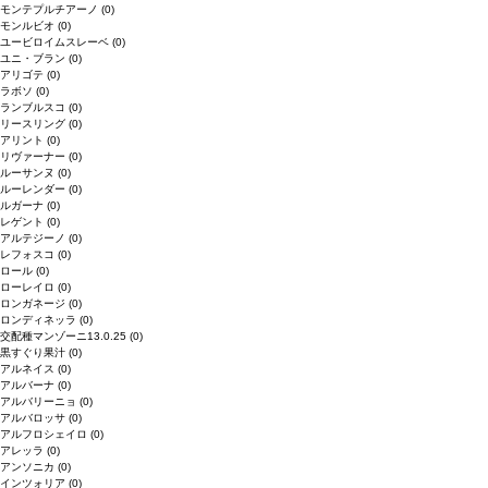
モンテプルチアーノ
(0)
モンルビオ
(0)
ユービロイムスレーベ
(0)
ユニ・ブラン
(0)
アリゴテ
(0)
ラボソ
(0)
ランブルスコ
(0)
リースリング
(0)
アリント
(0)
リヴァーナー
(0)
ルーサンヌ
(0)
ルーレンダー
(0)
ルガーナ
(0)
レゲント
(0)
アルテジーノ
(0)
レフォスコ
(0)
ロール
(0)
ローレイロ
(0)
ロンガネージ
(0)
ロンディネッラ
(0)
交配種マンゾーニ13.0.25
(0)
黒すぐり果汁
(0)
アルネイス
(0)
アルバーナ
(0)
アルバリーニョ
(0)
アルバロッサ
(0)
アルフロシェイロ
(0)
アレッラ
(0)
アンソニカ
(0)
インツォリア
(0)