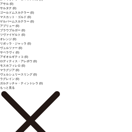
アサル
(0)
サルタナ
(0)
ゴールドムスカテラー
(0)
マスカット・ゴルド
(0)
ゲルバームスカテラー
(0)
アブリュー
(0)
ブラウブルガー
(0)
ツヴァイゲルト
(0)
オレンジ
(0)
リボッラ・ジャッラ
(0)
ヴュルツァー
(0)
サペラヴィ
(0)
アギオルギティコ
(0)
ロディティス・アレポウ
(0)
モスホフィレロ
(0)
マラグジア
(0)
ヴェルシュリースリング
(0)
ラグレイン
(0)
ガルナッチャ・ティントレラ
(0)
もっと見る