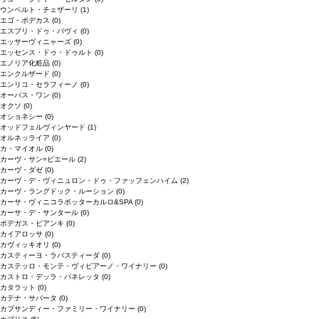
ウンベルト・チェザーリ
(1)
エゴ・ボデカス
(0)
エスプリ・ドゥ・パヴィ
(0)
エッサーヴィニャーズ
(0)
エッセンス・ドゥ・ドゥルト
(0)
エノリア化粧品
(0)
エンクルザード
(0)
エンリコ・セラフィーノ
(0)
オーパス・ワン
(0)
オクソ
(0)
オショネシー
(0)
オッドフェルヴィンヤード
(1)
オルネッライア
(0)
カ・マイオル
(0)
カーヴ・サン=ピエール
(2)
カーヴ・ダゼ
(0)
カーヴ・デ・ヴィニュロン・ドゥ・ファッフェンハイム
(2)
カーヴ・ラングドック・ルーション
(0)
カーサ・ヴィニコラボッターカルロ&SPA
(0)
カーサ・デ・サンタール
(0)
ボデガス・ビアンキ
(0)
カイアロッサ
(0)
カヴィッキオリ
(0)
カスティーヨ・ラバスティーダ
(0)
カステッロ・モンテ・ヴィビアーノ・ワイナリー
(0)
カストロ・デッラ・パネレッタ
(0)
カタラット
(0)
カテナ・サパータ
(0)
カプサンディー・ファミリー・ワイナリー
(0)