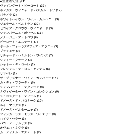
●
生産者で選ぶ
▼
ヴァイングート・ピーロート
(36)
ボデガス・ヴィニャード パスカル・トソ
(12)
パナメラ
(2)
ホワイトへイヴン・ワイン・カンパニー
(3)
ジェラール・ベルトラン
(32)
セコイア・グロウヴ・ヴィニヤード
(3)
シャンパーニュ・ボワゼル
(11)
メナージュ・ア・トロワ
(9)
ピーロート・エステート
(7)
ボール・フォーラス&フェア・アラニー
(3)
ブッチェラ
(0)
リチャード・ハミルトン・ワインズ
(7)
シャトー・クラーク
(3)
シャトー・デ・ローレ
(2)
フレシャス・デ・ロス・アンデス
(6)
リマペレ
(1)
ザ・プリズナー・ワイン・カンパニー
(15)
カ・ディ・フラーティ
(6)
シャンパーニュ・テタンジェ
(8)
ナヴィゲーター・ワイン・コレクション
(6)
シュロスグート・ディール
(1)
ドメーヌ・ド・バロナーク
(10)
ルイ・マックス
(1)
ドメーヌ・ベルターニャ
(7)
フィンカ・ラス・モラス・ワイナリー
(9)
ハイツ・セラー
(3)
パゴ・デ・サルサス
(3)
オヴェハ・ネグラ
(5)
カーディナル・エステート
(2)