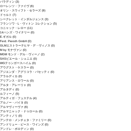
パラディン
(3)
ローレンツ・ファイヴ
(6)
オリン・スウィフト・セラーズ
(9)
ドゥルト
(7)
シークレット・インダルジェンス
(3)
フランソワ・L・ヴィトン コレクション
(5)
コニャック・レロー
(11)
14ハンズ・ワイナリー
(0)
E.ギガル
(0)
Ferd. Pieroth GmbH
(0)
GLMエストラーテヒヤ・デ・ヴィノス
(0)
M by モナヴァン
(0)
MGM モンド・デル・ヴィーノ
(2)
SASピエール・シェニエ
(0)
WGテゥンガースハイム
(0)
アウグスト・ケスラー
(0)
アジエンダ・アグリコラ・パセッティ
(0)
アラルディカ
(0)
アリアンス・ロワール
(0)
アルタ・アレーリャ
(0)
アルタディ
(0)
ルフィーノ
(5)
アルティガ・フュステル
(4)
アルノー・バイヨ
(0)
アルマヴィーヴァ
(6)
アルマニャック・ドゥロール
(0)
アンティノリ
(0)
アンテロ・メンチェタ・ファミリー
(0)
アンドリュー・ピース・ワインズ
(0)
アンドレ・ボロディン
(0)