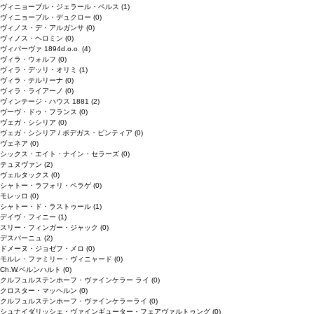
ヴィニョーブル・ジェラール・ペルス
(1)
ヴィニョーブル・デュクロー
(0)
ヴィノス・デ・アルガンサ
(0)
ヴィノス・ヘロミン
(0)
ヴィパーヴァ 1894d.o.o.
(4)
ヴィラ・ウォルフ
(0)
ヴィラ・デッリ・オリミ
(1)
ヴィラ・テルリーナ
(0)
ヴィラ・ライアーノ
(0)
ヴィンテージ・ハウス 1881
(2)
ヴーヴ・ドゥ・フランス
(0)
ヴェガ・シシリア
(0)
ヴェガ・シシリア / ボデガス・ピンティア
(0)
ヴェネア
(0)
シックス・エイト・ナイン・セラーズ
(0)
テュヌヴァン
(2)
ヴェルタックス
(0)
シャトー・ラフォリ・ペラゲ
(0)
モレッロ
(0)
シャトー・ド・ラストゥール
(1)
デイヴ・フィニー
(1)
スリー・フィンガー・ジャック
(0)
デスパーニュ
(2)
ドメーヌ・ジョゼフ・メロ
(0)
モルレ・ファミリー・ヴィニャード
(0)
Ch.W.ベルンハルト
(0)
クルフュルステンホーフ・ヴァインケラー ライ
(0)
クロスター・マッヘルン
(0)
クルフュルステンホーフ・ヴァインケラーライ
(0)
シュナイダリッシェ・ヴァインギューター・フェアヴァルトゥング
(0)