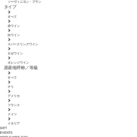
ソーヴィニヨン・ブラン
タイプ
すべて
赤ワイン
白ワイン
スパークリングワイン
ロゼワイン
オレンジワイン
原産地呼称／等級
すべて
チリ
アメリカ
フランス
ドイツ
イタリア
GIFT
EVENTS