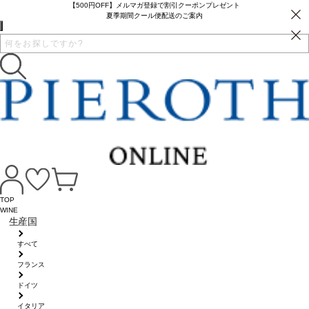
【500円OFF】メルマガ登録で割引クーポンプレゼント
夏季期間クール便配送のご案内
TOP
WINE
生産国
すべて
フランス
ドイツ
イタリア