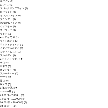
赤ワイン
(3)
白ワイン
(1)
スパークリングワイン
(0)
ロゼワイン
(0)
オレンジワイン
(0)
ブランデー
(0)
酒精強化ワイン
(0)
ウイスキー
(0)
スピリッツ
(0)
セット
(0)
●
ボディで選ぶ
▼
ライトボディ
(0)
ライトミディアム
(0)
ミディアムボディ
(2)
ミディアムフル
(1)
フルボディ
(0)
●
テイストで選ぶ
▼
辛口
(4)
中辛口
(0)
オフドライ
(0)
フルーティー
(0)
中甘口
(0)
甘口
(0)
極甘口
(0)
●
価格で選ぶ
▼
～4,000円
(0)
4,001円～7,000円
(0)
7,001円～10,000円
(0)
10,001円～20,000円
(2)
20,001円～
(2)