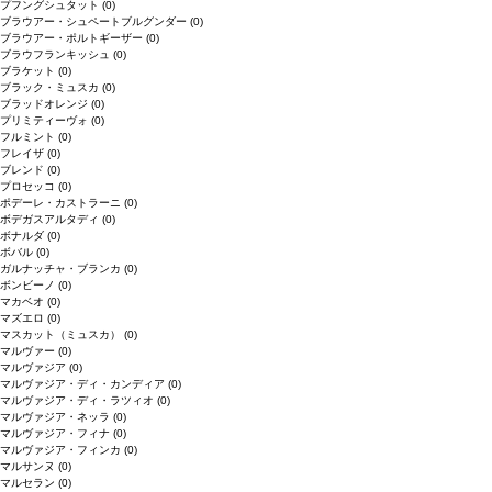
プフングシュタット
(0)
ブラウアー・シュペートブルグンダー
(0)
ブラウアー・ポルトギーザー
(0)
ブラウフランキッシュ
(0)
ブラケット
(0)
ブラック・ミュスカ
(0)
ブラッドオレンジ
(0)
プリミティーヴォ
(0)
フルミント
(0)
フレイザ
(0)
ブレンド
(0)
プロセッコ
(0)
ポデーレ・カストラーニ
(0)
ボデガスアルタディ
(0)
ボナルダ
(0)
ボバル
(0)
ガルナッチャ・ブランカ
(0)
ボンビーノ
(0)
マカベオ
(0)
マズエロ
(0)
マスカット（ミュスカ）
(0)
マルヴァー
(0)
マルヴァジア
(0)
マルヴァジア・ディ・カンディア
(0)
マルヴァジア・ディ・ラツィオ
(0)
マルヴァジア・ネッラ
(0)
マルヴァジア・フィナ
(0)
マルヴァジア・フィンカ
(0)
マルサンヌ
(0)
マルセラン
(0)