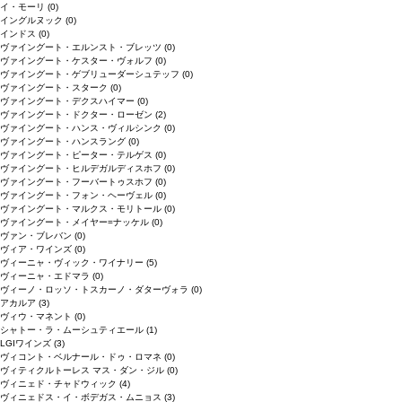
イ・モーリ
(0)
イングルヌック
(0)
インドス
(0)
ヴァイングート・エルンスト・ブレッツ
(0)
ヴァイングート・ケスター・ヴォルフ
(0)
ヴァイングート・ゲブリューダーシュテッフ
(0)
ヴァイングート・スターク
(0)
ヴァイングート・デクスハイマー
(0)
ヴァイングート・ドクター・ローゼン
(2)
ヴァイングート・ハンス・ヴィルシンク
(0)
ヴァイングート・ハンスラング
(0)
ヴァイングート・ピーター・テルゲス
(0)
ヴァイングート・ヒルデガルディスホフ
(0)
ヴァイングート・フーバートゥスホフ
(0)
ヴァイングート・フォン・ヘーヴェル
(0)
ヴァイングート・マルクス・モリトール
(0)
ヴァイングート・メイヤー=ナッケル
(0)
ヴァン・ブレバン
(0)
ヴィア・ワインズ
(0)
ヴィーニャ・ヴィック・ワイナリー
(5)
ヴィーニャ・エドマラ
(0)
ヴィーノ・ロッソ・トスカーノ・ダターヴォラ
(0)
アカルア
(3)
ヴィウ・マネント
(0)
シャトー・ラ・ムーシュティエール
(1)
LGIワインズ
(3)
ヴィコント・ベルナール・ドゥ・ロマネ
(0)
ヴィティクルトーレス マス・ダン・ジル
(0)
ヴィニェド・チャドウィック
(4)
ヴィニェドス・イ・ボデガス・ムニョス
(3)