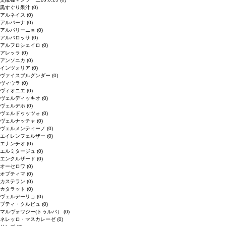
黒すぐり果汁
(0)
アルネイス
(0)
アルバーナ
(0)
アルバリーニョ
(0)
アルバロッサ
(0)
アルフロシェイロ
(0)
アレッラ
(0)
アンソニカ
(0)
インツォリア
(0)
ヴァイスブルグンダー
(0)
ヴィウラ
(0)
ヴィオニエ
(0)
ヴェルディッキオ
(0)
ヴェルデホ
(0)
ヴェルドゥッツォ
(0)
ヴェルナッチャ
(0)
ヴェルメンティーノ
(0)
エイレンフェルザー
(0)
エナンチオ
(0)
エルミタージュ
(0)
エンクルザード
(0)
オーセロワ
(0)
オプティマ
(0)
カステラン
(0)
カタラット
(0)
ヴェルデーリョ
(0)
プティ・クルビュ
(0)
マルヴォワジー(トゥルバ）
(0)
ネレッロ・マスカレーゼ
(0)