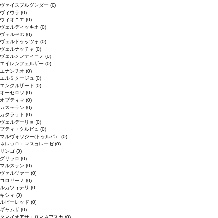
ヴァイスブルグンダー
(0)
ヴィウラ
(0)
ヴィオニエ
(0)
ヴェルディッキオ
(0)
ヴェルデホ
(0)
ヴェルドゥッツォ
(0)
ヴェルナッチャ
(0)
ヴェルメンティーノ
(0)
エイレンフェルザー
(0)
エナンチオ
(0)
エルミタージュ
(0)
エンクルザード
(0)
オーセロワ
(0)
オプティマ
(0)
カステラン
(0)
カタラット
(0)
ヴェルデーリョ
(0)
プティ・クルビュ
(0)
マルヴォワジー(トゥルバ）
(0)
ネレッロ・マスカレーゼ
(0)
リンゴ
(0)
グリッロ
(0)
マルスラン
(0)
ヴァルツァー
(0)
コロリーノ
(0)
ルカツィテリ
(0)
キシィ
(0)
ルビーレッド
(0)
ギャムザ
(0)
タマイオアサ・ロマネアスカ
(0)