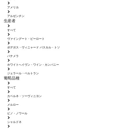
アメリカ
アルゼンチン
生産者
すべて
ヴァイングート・ピーロート
ボデガス・ヴィニャード パスカル・トソ
パナメラ
ホワイトへイヴン・ワイン・カンパニー
ジェラール・ベルトラン
葡萄品種
すべて
カベルネ・ソーヴィニヨン
メルロー
ピノ・ノワール
シャルドネ