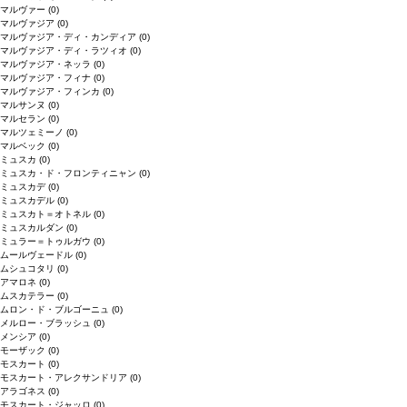
マルヴァー
(0)
マルヴァジア
(0)
マルヴァジア・ディ・カンディア
(0)
マルヴァジア・ディ・ラツィオ
(0)
マルヴァジア・ネッラ
(0)
マルヴァジア・フィナ
(0)
マルヴァジア・フィンカ
(0)
マルサンヌ
(0)
マルセラン
(0)
マルツェミーノ
(0)
マルベック
(0)
ミュスカ
(0)
ミュスカ・ド・フロンティニャン
(0)
ミュスカデ
(0)
ミュスカデル
(0)
ミュスカト＝オトネル
(0)
ミュスカルダン
(0)
ミュラー＝トゥルガウ
(0)
ムールヴェードル
(0)
ムシュコタリ
(0)
アマロネ
(0)
ムスカテラー
(0)
ムロン・ド・ブルゴーニュ
(0)
メルロー・ブラッシュ
(0)
メンシア
(0)
モーザック
(0)
モスカート
(0)
モスカート・アレクサンドリア
(0)
アラゴネス
(0)
モスカート・ジャッロ
(0)