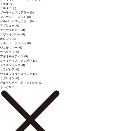
アサル
(0)
サルタナ
(0)
ゴールドムスカテラー
(0)
マスカット・ゴルド
(0)
ゲルバームスカテラー
(0)
アブリュー
(0)
ブラウブルガー
(0)
ツヴァイゲルト
(0)
オレンジ
(0)
リボッラ・ジャッラ
(0)
ヴュルツァー
(0)
サペラヴィ
(0)
アギオルギティコ
(0)
ロディティス・アレポウ
(0)
モスホフィレロ
(0)
マラグジア
(0)
ヴェルシュリースリング
(0)
ラグレイン
(0)
ガルナッチャ・ティントレラ
(0)
もっと見る