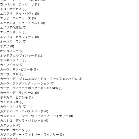
ウンベルト・チェザーリ
(1)
エゴ・ボデカス
(0)
エスプリ・ドゥ・パヴィ
(0)
エッサーヴィニャーズ
(0)
エッセンス・ドゥ・ドゥルト
(0)
エノリア化粧品
(0)
エンクルザード
(0)
エンリコ・セラフィーノ
(0)
オーパス・ワン
(0)
オクソ
(0)
オショネシー
(0)
オッドフェルヴィンヤード
(1)
オルネッライア
(0)
カ・マイオル
(0)
カーヴ・サン=ピエール
(2)
カーヴ・ダゼ
(0)
カーヴ・デ・ヴィニュロン・ドゥ・ファッフェンハイム
(2)
カーヴ・ラングドック・ルーション
(0)
カーサ・ヴィニコラボッターカルロ&SPA
(0)
カーサ・デ・サンタール
(0)
ボデガス・ビアンキ
(0)
カイアロッサ
(0)
カヴィッキオリ
(0)
カスティーヨ・ラバスティーダ
(0)
カステッロ・モンテ・ヴィビアーノ・ワイナリー
(0)
カストロ・デッラ・パネレッタ
(0)
カタラット
(0)
カテナ・サパータ
(0)
カプサンディー・ファミリー・ワイナリー
(0)