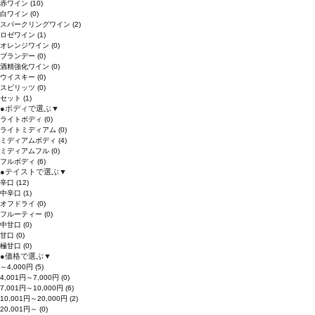
赤ワイン
(10)
白ワイン
(0)
スパークリングワイン
(2)
ロゼワイン
(1)
オレンジワイン
(0)
ブランデー
(0)
酒精強化ワイン
(0)
ウイスキー
(0)
スピリッツ
(0)
セット
(1)
●
ボディで選ぶ
▼
ライトボディ
(0)
ライトミディアム
(0)
ミディアムボディ
(4)
ミディアムフル
(0)
フルボディ
(6)
●
テイストで選ぶ
▼
辛口
(12)
中辛口
(1)
オフドライ
(0)
フルーティー
(0)
中甘口
(0)
甘口
(0)
極甘口
(0)
●
価格で選ぶ
▼
～4,000円
(5)
4,001円～7,000円
(0)
7,001円～10,000円
(6)
10,001円～20,000円
(2)
20,001円～
(0)