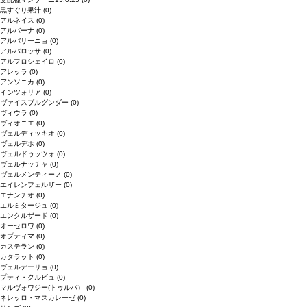
黒すぐり果汁
(0)
アルネイス
(0)
アルバーナ
(0)
アルバリーニョ
(0)
アルバロッサ
(0)
アルフロシェイロ
(0)
アレッラ
(0)
アンソニカ
(0)
インツォリア
(0)
ヴァイスブルグンダー
(0)
ヴィウラ
(0)
ヴィオニエ
(0)
ヴェルディッキオ
(0)
ヴェルデホ
(0)
ヴェルドゥッツォ
(0)
ヴェルナッチャ
(0)
ヴェルメンティーノ
(0)
エイレンフェルザー
(0)
エナンチオ
(0)
エルミタージュ
(0)
エンクルザード
(0)
オーセロワ
(0)
オプティマ
(0)
カステラン
(0)
カタラット
(0)
ヴェルデーリョ
(0)
プティ・クルビュ
(0)
マルヴォワジー(トゥルバ）
(0)
ネレッロ・マスカレーゼ
(0)