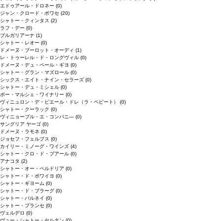
エドゥアール・ドロネー
(0)
ジャン・クロード・ボワセ
(20)
シャトー・クィンタス
(2)
ラフ・デー
(0)
ブルガリアーナ
(1)
シャトー・レオー
(0)
ドメーヌ・ブーロット・オーディ
(1)
レ・トゥーレル・ド・ロングヴィル
(0)
ドメーヌ・デュ・ペール・ギヨ
(0)
シャトー・グラン・マズロール
(0)
シックス・エイト・ナイン・セラーズ
(0)
シャトー・デュ・ミシェル
(0)
ボー・マルシェ・ワイナリー
(0)
ヴィニュロン・デ・ピエール・ドレ（ラ・ペピート）
(0)
シャトー・クーラック
(0)
ヴィニョーブル・エ・コンパニ―
(0)
サングリア ヤーゴ
(0)
ドメーヌ・ラモネ
(0)
ジョセフ・フェルプス
(0)
カイリー・ミノーグ・ワインズ
(4)
シャトー・クロ・ド・ブアール
(0)
アナコタ
(2)
シャトー・オー・ペルドリア
(0)
シャトー・ド・ボワイヨ
(0)
シャトー・ギヨーム
(0)
シャトー・ド・ブラーグ
(0)
シャトー・パルネイ
(0)
シャトー・プランセ
(0)
ヴェルデロ
(0)
ヴュー・シャトー・セルタン
(0)