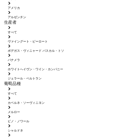
アメリカ
アルゼンチン
生産者
すべて
ヴァイングート・ピーロート
ボデガス・ヴィニャード パスカル・トソ
パナメラ
ホワイトへイヴン・ワイン・カンパニー
ジェラール・ベルトラン
葡萄品種
すべて
カベルネ・ソーヴィニヨン
メルロー
ピノ・ノワール
シャルドネ