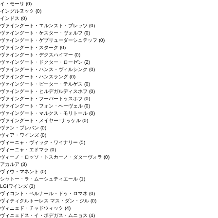
イ・モーリ
(0)
イングルヌック
(0)
インドス
(0)
ヴァイングート・エルンスト・ブレッツ
(0)
ヴァイングート・ケスター・ヴォルフ
(0)
ヴァイングート・ゲブリューダーシュテッフ
(0)
ヴァイングート・スターク
(0)
ヴァイングート・デクスハイマー
(0)
ヴァイングート・ドクター・ローゼン
(2)
ヴァイングート・ハンス・ヴィルシンク
(0)
ヴァイングート・ハンスラング
(0)
ヴァイングート・ピーター・テルゲス
(0)
ヴァイングート・ヒルデガルディスホフ
(0)
ヴァイングート・フーバートゥスホフ
(0)
ヴァイングート・フォン・ヘーヴェル
(0)
ヴァイングート・マルクス・モリトール
(0)
ヴァイングート・メイヤー=ナッケル
(0)
ヴァン・ブレバン
(0)
ヴィア・ワインズ
(0)
ヴィーニャ・ヴィック・ワイナリー
(5)
ヴィーニャ・エドマラ
(0)
ヴィーノ・ロッソ・トスカーノ・ダターヴォラ
(0)
アカルア
(3)
ヴィウ・マネント
(0)
シャトー・ラ・ムーシュティエール
(1)
LGIワインズ
(3)
ヴィコント・ベルナール・ドゥ・ロマネ
(0)
ヴィティクルトーレス マス・ダン・ジル
(0)
ヴィニェド・チャドウィック
(4)
ヴィニェドス・イ・ボデガス・ムニョス
(4)