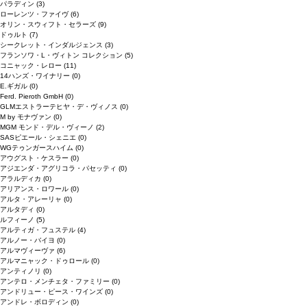
パラディン
(3)
ローレンツ・ファイヴ
(6)
オリン・スウィフト・セラーズ
(9)
ドゥルト
(7)
シークレット・インダルジェンス
(3)
フランソワ・L・ヴィトン コレクション
(5)
コニャック・レロー
(11)
14ハンズ・ワイナリー
(0)
E.ギガル
(0)
Ferd. Pieroth GmbH
(0)
GLMエストラーテヒヤ・デ・ヴィノス
(0)
M by モナヴァン
(0)
MGM モンド・デル・ヴィーノ
(2)
SASピエール・シェニエ
(0)
WGテゥンガースハイム
(0)
アウグスト・ケスラー
(0)
アジエンダ・アグリコラ・パセッティ
(0)
アラルディカ
(0)
アリアンス・ロワール
(0)
アルタ・アレーリャ
(0)
アルタディ
(0)
ルフィーノ
(5)
アルティガ・フュステル
(4)
アルノー・バイヨ
(0)
アルマヴィーヴァ
(6)
アルマニャック・ドゥロール
(0)
アンティノリ
(0)
アンテロ・メンチェタ・ファミリー
(0)
アンドリュー・ピース・ワインズ
(0)
アンドレ・ボロディン
(0)