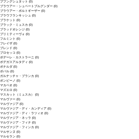
プフングシュタット
(0)
ブラウアー・シュペートブルグンダー
(0)
ブラウアー・ポルトギーザー
(0)
ブラウフランキッシュ
(0)
ブラケット
(0)
ブラック・ミュスカ
(0)
ブラッドオレンジ
(0)
プリミティーヴォ
(0)
フルミント
(0)
フレイザ
(0)
ブレンド
(0)
プロセッコ
(0)
ポデーレ・カストラーニ
(0)
ボデガスアルタディ
(0)
ボナルダ
(0)
ボバル
(0)
ガルナッチャ・ブランカ
(0)
ボンビーノ
(0)
マカベオ
(0)
マズエロ
(0)
マスカット（ミュスカ）
(0)
マルヴァー
(0)
マルヴァジア
(0)
マルヴァジア・ディ・カンディア
(0)
マルヴァジア・ディ・ラツィオ
(0)
マルヴァジア・ネッラ
(0)
マルヴァジア・フィナ
(0)
マルヴァジア・フィンカ
(0)
マルサンヌ
(0)
マルセラン
(0)