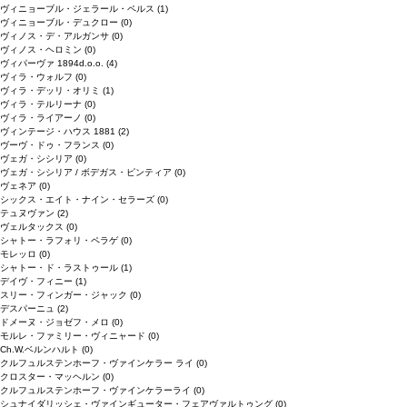
ヴィニョーブル・ジェラール・ペルス
(1)
ヴィニョーブル・デュクロー
(0)
ヴィノス・デ・アルガンサ
(0)
ヴィノス・ヘロミン
(0)
ヴィパーヴァ 1894d.o.o.
(4)
ヴィラ・ウォルフ
(0)
ヴィラ・デッリ・オリミ
(1)
ヴィラ・テルリーナ
(0)
ヴィラ・ライアーノ
(0)
ヴィンテージ・ハウス 1881
(2)
ヴーヴ・ドゥ・フランス
(0)
ヴェガ・シシリア
(0)
ヴェガ・シシリア / ボデガス・ピンティア
(0)
ヴェネア
(0)
シックス・エイト・ナイン・セラーズ
(0)
テュヌヴァン
(2)
ヴェルタックス
(0)
シャトー・ラフォリ・ペラゲ
(0)
モレッロ
(0)
シャトー・ド・ラストゥール
(1)
デイヴ・フィニー
(1)
スリー・フィンガー・ジャック
(0)
デスパーニュ
(2)
ドメーヌ・ジョゼフ・メロ
(0)
モルレ・ファミリー・ヴィニャード
(0)
Ch.W.ベルンハルト
(0)
クルフュルステンホーフ・ヴァインケラー ライ
(0)
クロスター・マッヘルン
(0)
クルフュルステンホーフ・ヴァインケラーライ
(0)
シュナイダリッシェ・ヴァインギューター・フェアヴァルトゥング
(0)