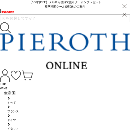
【500円OFF】メルマガ登録で割引クーポンプレゼント
夏季期間クール便配送のご案内
33% OFF
5% OFF
33% OFF
9% OFF
TOP
WINE
生産国
すべて
フランス
ドイツ
イタリア