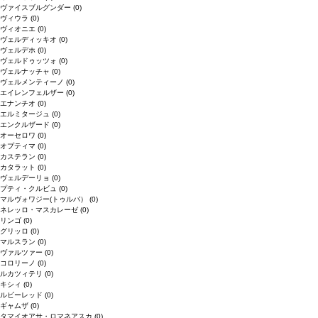
ヴァイスブルグンダー
(0)
ヴィウラ
(0)
ヴィオニエ
(0)
ヴェルディッキオ
(0)
ヴェルデホ
(0)
ヴェルドゥッツォ
(0)
ヴェルナッチャ
(0)
ヴェルメンティーノ
(0)
エイレンフェルザー
(0)
エナンチオ
(0)
エルミタージュ
(0)
エンクルザード
(0)
オーセロワ
(0)
オプティマ
(0)
カステラン
(0)
カタラット
(0)
ヴェルデーリョ
(0)
プティ・クルビュ
(0)
マルヴォワジー(トゥルバ）
(0)
ネレッロ・マスカレーゼ
(0)
リンゴ
(0)
グリッロ
(0)
マルスラン
(0)
ヴァルツァー
(0)
コロリーノ
(0)
ルカツィテリ
(0)
キシィ
(0)
ルビーレッド
(0)
ギャムザ
(0)
タマイオアサ・ロマネアスカ
(0)