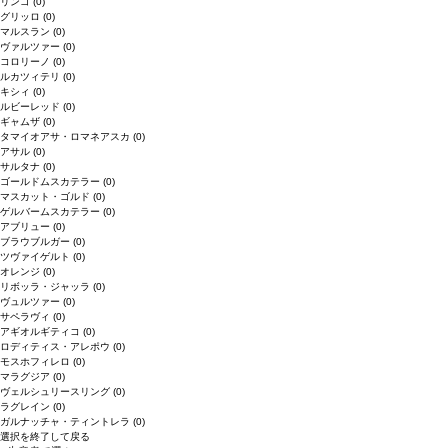
リンゴ
(0)
グリッロ
(0)
マルスラン
(0)
ヴァルツァー
(0)
コロリーノ
(0)
ルカツィテリ
(0)
キシィ
(0)
ルビーレッド
(0)
ギャムザ
(0)
タマイオアサ・ロマネアスカ
(0)
アサル
(0)
サルタナ
(0)
ゴールドムスカテラー
(0)
マスカット・ゴルド
(0)
ゲルバームスカテラー
(0)
アブリュー
(0)
ブラウブルガー
(0)
ツヴァイゲルト
(0)
オレンジ
(0)
リボッラ・ジャッラ
(0)
ヴュルツァー
(0)
サペラヴィ
(0)
アギオルギティコ
(0)
ロディティス・アレポウ
(0)
モスホフィレロ
(0)
マラグジア
(0)
ヴェルシュリースリング
(0)
ラグレイン
(0)
ガルナッチャ・ティントレラ
(0)
選択を終了して戻る