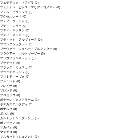
フェテアスカ・ネアグラ
(0)
フェルナン・ピレス（マリア・ゴメス）
(0)
フォル・ブランシュ
(0)
フクセルレーベ
(0)
プティ・ヴェルド
(0)
プティ・シラー
(0)
プティ・マンサン
(0)
プティ・メルロー
(0)
プティット・アルヴィーヌ
(0)
プフングシュタット
(0)
ブラウアー・シュペートブルグンダー
(0)
ブラウアー・ポルトギーザー
(0)
ブラウフランキッシュ
(0)
ブラケット
(0)
ブラック・ミュスカ
(0)
ブラッドオレンジ
(0)
プリミティーヴォ
(0)
フルミント
(0)
フレイザ
(0)
ブレンド
(0)
プロセッコ
(0)
ポデーレ・カストラーニ
(0)
ボデガスアルタディ
(0)
ボナルダ
(0)
ボバル
(0)
ガルナッチャ・ブランカ
(0)
ボンビーノ
(0)
マカベオ
(0)
マズエロ
(0)
マスカット（ミュスカ）
(0)