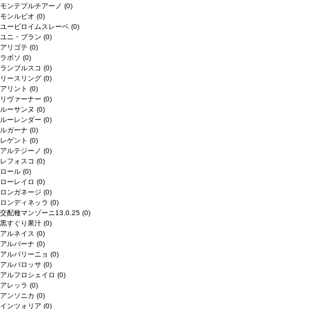
モンテプルチアーノ
(0)
モンルビオ
(0)
ユービロイムスレーベ
(0)
ユニ・ブラン
(0)
アリゴテ
(0)
ラボソ
(0)
ランブルスコ
(0)
リースリング
(0)
アリント
(0)
リヴァーナー
(0)
ルーサンヌ
(0)
ルーレンダー
(0)
ルガーナ
(0)
レゲント
(0)
アルテジーノ
(0)
レフォスコ
(0)
ロール
(0)
ローレイロ
(0)
ロンガネージ
(0)
ロンディネッラ
(0)
交配種マンゾーニ13.0.25
(0)
黒すぐり果汁
(0)
アルネイス
(0)
アルバーナ
(0)
アルバリーニョ
(0)
アルバロッサ
(0)
アルフロシェイロ
(0)
アレッラ
(0)
アンソニカ
(0)
インツォリア
(0)