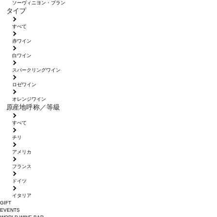
ソーヴィニヨン・ブラン
タイプ
すべて
赤ワイン
白ワイン
スパークリングワイン
ロゼワイン
オレンジワイン
原産地呼称／等級
すべて
チリ
アメリカ
フランス
ドイツ
イタリア
GIFT
EVENTS