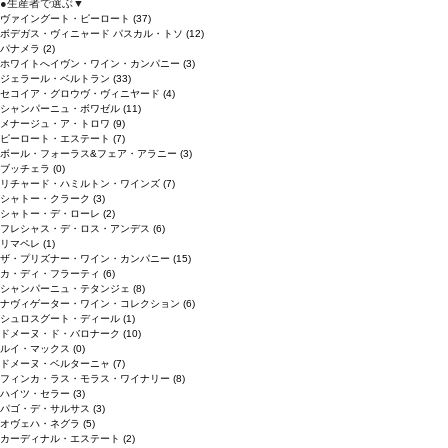
●
生産者で選ぶ
▼
ヴァイングート・ピーロート
(37)
ボデガス・ヴィニャード パスカル・トソ
(12)
パナメラ
(2)
ホワイトへイヴン・ワイン・カンパニー
(3)
ジェラール・ベルトラン
(33)
セコイア・グロウヴ・ヴィニヤード
(4)
シャンパーニュ・ボワゼル
(11)
メナージュ・ア・トロワ
(9)
ピーロート・エステート
(7)
ボール・フォーラス&フェア・アラニー
(3)
ブッチェラ
(0)
リチャード・ハミルトン・ワインズ
(7)
シャトー・クラーク
(3)
シャトー・デ・ローレ
(2)
フレシャス・デ・ロス・アンデス
(6)
リマペレ
(1)
ザ・プリズナー・ワイン・カンパニー
(15)
カ・ディ・フラーティ
(6)
シャンパーニュ・テタンジェ
(8)
ナヴィゲーター・ワイン・コレクション
(6)
シュロスグート・ディール
(1)
ドメーヌ・ド・バロナーク
(10)
ルイ・マックス
(0)
ドメーヌ・ベルターニャ
(7)
フィンカ・ラス・モラス・ワイナリー
(8)
ハイツ・セラー
(3)
パゴ・デ・サルサス
(3)
オヴェハ・ネグラ
(5)
カーディナル・エステート
(2)