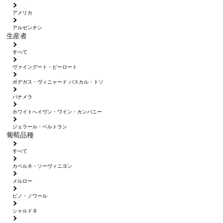
アメリカ
アルゼンチン
生産者
すべて
ヴァイングート・ピーロート
ボデガス・ヴィニャード パスカル・トソ
パナメラ
ホワイトへイヴン・ワイン・カンパニー
ジェラール・ベルトラン
葡萄品種
すべて
カベルネ・ソーヴィニヨン
メルロー
ピノ・ノワール
シャルドネ