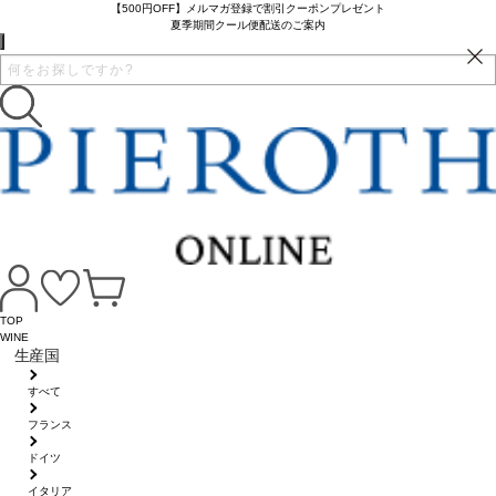
【500円OFF】メルマガ登録で割引クーポンプレゼント
夏季期間クール便配送のご案内
TOP
WINE
生産国
すべて
フランス
ドイツ
イタリア