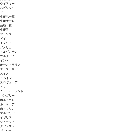
ウイスキー
スピリッツ
セット
生産地一覧
生産者一覧
品種一覧
生産国
フランス
ドイツ
イタリア
アメリカ
アルゼンチン
ウルグアイ
インド
オーストラリア
オーストリア
スイス
スペイン
スロヴェニア
チリ
ニュージーランド
ハンガリー
ポルトガル
ルーマニア
南アフリカ
ブルガリア
イギリス
ジョージア
グアテマラ
ギリシャ