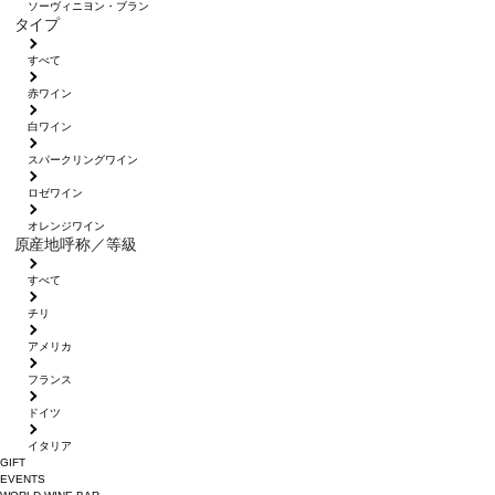
ソーヴィニヨン・ブラン
タイプ
すべて
赤ワイン
白ワイン
スパークリングワイン
ロゼワイン
オレンジワイン
原産地呼称／等級
すべて
チリ
アメリカ
フランス
ドイツ
イタリア
GIFT
EVENTS