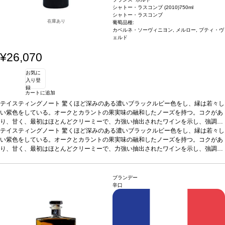
シャトー・ラスコンブ (2010)
750ml
シャトー・ラスコンブ
在庫あり
葡萄品種:
カベルネ・ソーヴィニヨン, メルロー, プティ・ヴ
ェルド
¥26,070
お気に
入り登
録
カートに追加
テイスティングノート
驚くほど深みのある濃いブラックルビー色をし、縁は若々し
い紫色をしている。オークとカラントの果実味の融和したノーズを持つ。コクがあ
り、甘く、最初はほとんどクリーミーで、力強い抽出されたワインを示し、強調さ
れたタンニンがある。力強いと同時に、きれいにバランスが取れており、豊かでト
テイスティングノート
驚くほど深みのある濃いブラックルビー色をし、縁は若々し
ースティーなノーズを持ち、バニラの含みと良い酸度が伴う。ミディアムボディ、
い紫色をしている。オークとカラントの果実味の融和したノーズを持つ。コクがあ
きれいにバランスが取れており、しっかりとしていて、オークに包まれたがっしり
り、甘く、最初はほとんどクリーミーで、力強い抽出されたワインを示し、強調さ
とした核を持ち、しっかりとし比較的融和した後味がある。
れたタンニンがある。力強いと同時に、きれいにバランスが取れており、豊かでト
ースティーなノーズを持ち、バニラの含みと良い酸度が伴う。ミディアムボディ、
きれいにバランスが取れており、しっかりとしていて、オークに包まれたがっしり
ブランデー
とした核を持ち、しっかりとし比較的融和した後味がある。
辛口