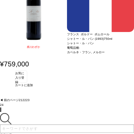
フランス ボルドー ポムロール
シャトー・ル・パン (1993)
750ml
シャトー・ル・パン
残りわずか
葡萄品種:
カベルネ・フラン, メルロー
¥759,000
お気に
入り登
録
カートに追加
◀︎ 前のページ
21
22
23
24