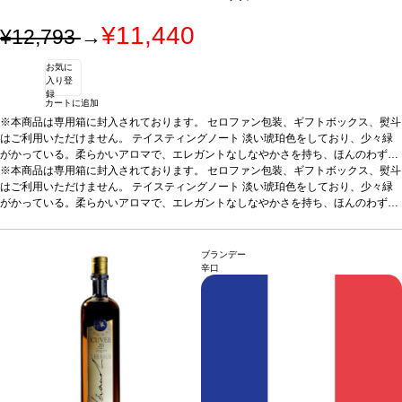
¥11,440
¥12,793
→
お気に
入り登
録
カートに追加
※本商品は専用箱に封入されております。 セロファン包装、ギフトボックス、熨斗
はご利用いただけません。
テイスティングノート
淡い琥珀色をしており、少々緑
がかっている。柔らかいアロマで、エレガントなしなやかさを持ち、ほんのわずか
に甘い香りがある。カラメルの香りが、ほのかなオレンジ、干し草、オーク等に伴
※本商品は専用箱に封入されております。 セロファン包装、ギフトボックス、熨斗
われ、複雑な香りを構成するのに役立っている。口蓋ではスムーズで絹のようで、
はご利用いただけません。
テイスティングノート
淡い琥珀色をしており、少々緑
リッチでシャープな果物風味、魅力的なトーストの含みが、余韻の長い力強い後味
がかっている。柔らかいアロマで、エレガントなしなやかさを持ち、ほんのわずか
に伴われている。JKW
に甘い香りがある。カラメルの香りが、ほのかなオレンジ、干し草、オーク等に伴
サーヴ温度
室温
合う料理
食後酒
われ、複雑な香りを構成するのに役立っている。口蓋ではスムーズで絹のようで、
リッチでシャープな果物風味、魅力的なトーストの含みが、余韻の長い力強い後味
ブランデー
に伴われている。JKW
サーヴ温度
室温
合う料理
食後酒
辛口