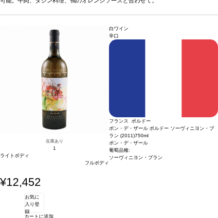
可能。牛肉、タジン料理、鴨のオレンジソースと合わせて。
フレンチ チャイニーズの画家。彼の人生、彼のアート
アーティスト：
ザオ・ウーキー (Zao Wou-Ki) 1920年中国北京生まれ。 ザオ ウー
は、東と西をつなぐ完璧な架け橋。今日、彼の作品は世界
キーは、世界で最も知られているフレンチ チャイニーズの画家。彼の人生、彼のア
のメジャーな美術館に飾られ、オークションで出品されて
ートは、東と西をつなぐ完璧な架け橋。今日、彼の作品は世界のメジャーな美術館
いる。
白ワイン
に飾られ、オークションで出品されている。
辛口
フランス ボルドー
ポン・デ・ザール ボルドー ソーヴィニヨン・ブ
ラン (2011)
750ml
在庫あり
ポン・デ・ザール
1
葡萄品種:
ライトボディ
ソーヴィニヨン・ブラン
フルボディ
¥12,452
お気に
入り登
録
カートに追加