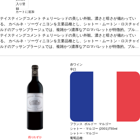
入り登
録
カートに追加
テイスティングコメント
チェリーレッドの美しい外観。濃さと暗さが備わってい
る。 カベルネ・ソーヴィニヨンを主要品種とし、シャトー・ムートン・ロスチャイ
ルドのアッサンブラージュでは、複雑かつ濃厚なアロマパレットが特徴的。ブルー
ベリーを思わせる果実のノートとミルクっぽさのあるアロマが交じり合う。程よい
印象的な濃縮度のある色。力強く、明白なオークの含みと繊細なラズベリーのニュ
テイスティングコメント
チェリーレッドの美しい外観。濃さと暗さが備わってい
樽香からくる焦焙系のほのかな香りが加わり、黄タバコ、お香、煎ったヘーゼルナ
アンスを持つ。コクがあり滑らか、洗練されており、この年にしては重要なこと
る。 カベルネ・ソーヴィニヨンを主要品種とし、シャトー・ムートン・ロスチャイ
ッツのアロマが感じられる。 アタックには精度の高さと調和が備わり、噛みごたえ
に、明白なオークの含みを持ち、バランスの取れたタンニンと洗練された後味があ
ルドのアッサンブラージュでは、複雑かつ濃厚なアロマパレットが特徴的。ブルー
のある風味豊かなタンニンへと続く。口いっぱいに広がる風味、クリームのような
る。93ポイント。JKW04/07
これはJ. K. ウィラハンによるアン・プリムール・テイスティングノートからの抜粋
ベリーを思わせる果実のノートとミルクっぽさのあるアロマが交じり合う。程よい
印象的な濃縮度のある色。力強く、明白なオークの含みと繊細なラズベリーのニュ
なめらかさとともに勢いがある。2006年シャトー・ムートンは、「秀逸でクラシッ
です。
樽香からくる焦焙系のほのかな香りが加わり、黄タバコ、お香、煎ったヘーゼルナ
アンスを持つ。コクがあり滑らか、洗練されており、この年にしては重要なこと
クな」ムートンのワインと評される。
ッツのアロマが感じられる。 アタックには精度の高さと調和が備わり、噛みごたえ
に、明白なオークの含みを持ち、バランスの取れたタンニンと洗練された後味があ
ラベル作品担当：
ルシアン・フロイド （19
赤ワイン
22 2011）
のある風味豊かなタンニンへと続く。口いっぱいに広がる風味、クリームのような
る。93ポイント。JKW04/07
これはJ. K. ウィラハンによるアン・プリムール・テイスティングノートからの抜粋
辛口
なめらかさとともに勢いがある。2006年シャトー・ムートンは、「秀逸でクラシッ
です。
クな」ムートンのワインと評される。
ラベル作品担当：
ルシアン・フロイド （19
22 2011）
フランス ボルドー マルゴー
シャトー・マルゴー (2001)
750ml
シャトー・マルゴー
残りわずか
葡萄品種: