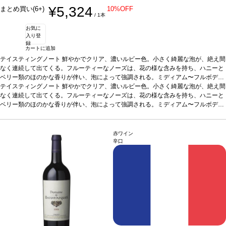
¥5,324
まとめ買い(6+)
10%OFF
/ 1本
お気に
入り登
録
カートに追加
テイスティングノート
鮮やかでクリア、濃いルビー色。小さく綺麗な泡が、絶え間
なく連続して出てくる。フルーティーなノーズは、花の様な含みを持ち、ハニーと
ベリー類のほのかな香りが伴い、泡によって強調される。ミディアム〜フルボデ
ィ、ジューシーなベリー類の果実味のしっかりとした核を持つ。きれいに造られ、
テイスティングノート
鮮やかでクリア、濃いルビー色。小さく綺麗な泡が、絶え間
エレガントにバランスが取れており、楽しみ易く、余韻の長い後味を持つ。
なく連続して出てくる。フルーティーなノーズは、花の様な含みを持ち、ハニーと
合う料
理
ベリー類のほのかな香りが伴い、泡によって強調される。ミディアム〜フルボデ
ペストリー、甘いフルーツタルト、ストロベリーと素晴らしく良く合う。またハ
ムとメロン、トーストしたスナック類とも好相性。
ィ、ジューシーなベリー類の果実味のしっかりとした核を持つ。きれいに造られ、
葡萄品種
95% メルロー、5%
モスカート
エレガントにバランスが取れており、楽しみ易く、余韻の長い後味を持つ。
ヴィーガン認証
VeganOK
合う料
理
ペストリー、甘いフルーツタルト、ストロベリーと素晴らしく良く合う。またハ
赤ワイン
ムとメロン、トーストしたスナック類とも好相性。
葡萄品種
95% メルロー、5%
辛口
モスカート
ヴィーガン認証
VeganOK