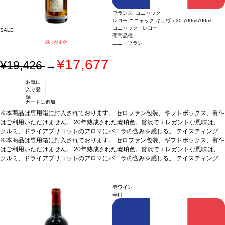
フランス コニャック
レロー コニャック キュヴェ20 700ml
700ml
コニャック・レロー
SALE
葡萄品種:
残りわずか
ユニ・ブラン
¥17,677
¥19,426
→
お気に
入り登
録
カートに追加
※本商品は専用箱に封入されております。 セロファン包装、ギフトボックス、熨斗
はご利用いただけません。 20年熟成された琥珀色。贅沢でエレガントな風味は、
クルミ、ドライアプリコットのアロマにバニラの含みを感じる。
テイスティングノ
ート
※本商品は専用箱に封入されております。 セロファン包装、ギフトボックス、熨斗
淡い琥珀色をし、縁は緑がかっている。底に流れるほのかなヴァニラとオーク
がタフィー、オレンジと交わり、複雑なノーズを与えている。魅力的でスムーズフ
はご利用いただけません。 20年熟成された琥珀色。贅沢でエレガントな風味は、
ルーティーな風味にほのかな甘味がある。こくのある余韻の印象を残すが、後味は
クルミ、ドライアプリコットのアロマにバニラの含みを感じる。
テイスティングノ
ドライである。JKW
ート
淡い琥珀色をし、縁は緑がかっている。底に流れるほのかなヴァニラとオーク
サーヴする温度
常温
料理
ディジェスティフ(食後酒)に最適
がタフィー、オレンジと交わり、複雑なノーズを与えている。魅力的でスムーズフ
ルーティーな風味にほのかな甘味がある。こくのある余韻の印象を残すが、後味は
赤ワイン
ドライである。JKW
サーヴする温度
常温
料理
ディジェスティフ(食後酒)に最適
辛口