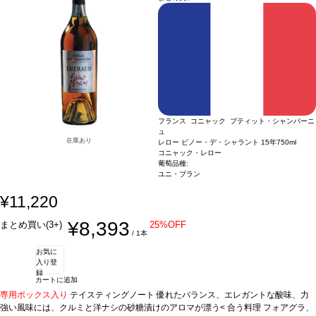
フランス コニャック プティット・シャンパーニ
ュ
在庫あり
レロー ピノー・デ・シャラント 15年
750ml
コニャック・レロー
葡萄品種:
ユニ・ブラン
¥11,220
¥8,393
まとめ買い(3+)
25%OFF
/ 1本
お気に
入り登
録
カートに追加
専用ボックス入り
テイスティングノート
優れたバランス、エレガントな酸味、力
強い風味には、クルミと洋ナシの砂糖漬けのアロマが漂う<
合う料理
フォアグラ、