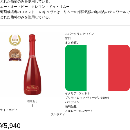
とれた葡萄のみを使用している。
コード・ルージュは、最上質なものへの頌歌であり、リムー近くで世界初のスパー
エー・オー・ピー クレマン・ドゥ・リムー
クリングワインを造った修道僧サン・ティレール・アビーへの捧げるワインとして
葡萄栽培者のコメント
このキュヴェは、リムーの海洋気候の地域内のテロワールで
造られた。ブラン・ドゥ・ブランは、シャルドネ、シェナン、モーザックから造ら
とれた葡萄のみを使用している。
れており、このワインの素晴らしいフィネスとエレガンスが、それらを育んだテロ
コード・ルージュは、最上質なものへの頌歌であり、リムー近くで世界初のスパー
ワールを象徴している。このキュヴェにはジェラール・ベルトランの全ての伝統が
クリングワインを造った修道僧サン・ティレール・アビーへの捧げるワインとして
含まれている。徽章のような赤いボトル、アルファとオメガのシンボル、「ブリュ
造られた。ブラン・ドゥ・ブランは、シャルドネ、シェナン、モーザックから造ら
スパークリングワイン
ット・エターナル」と名付ける上で、インスピレーションを与えた永久に続く自然
れており、このワインの素晴らしいフィネスとエレガンスが、それらを育んだテロ
甘口
まとめ買い
の輪を表現している。
ワールを象徴している。このキュヴェにはジェラール・ベルトランの全ての伝統が
テイスティングノート
とても淡く、ほぼ透明であり、繊細
な泡が立ち上る。香りは花のようで、洋梨、柑橘類、フレッシュフルーツの含みを
含まれている。徽章のような赤いボトル、アルファとオメガのシンボル、「ブリュ
伴う。風味はフレッシュでミネラルを感じる。コード・ルージュは、上質でエレガ
ット・エターナル」と名付ける上で、インスピレーションを与えた永久に続く自然
ント、洗練されている。
の輪を表現している。
テイスティングノート
合う料理
アペリティフとして。寿司や魚のホワイトソー
とても淡く、ほぼ透明であり、繊細
スがけ、山羊のチーズ、バジルが入ったフレッシュフルーツサラダと相性が良い。
な泡が立ち上る。香りは花のようで、洋梨、柑橘類、フレッシュフルーツの含みを
葡萄品種
伴う。風味はフレッシュでミネラルを感じる。コード・ルージュは、上質でエレガ
70%シャルドネ、20% シュナン・ブラン、10%モーザック
ント、洗練されている。
合う料理
アペリティフとして。寿司や魚のホワイトソー
スがけ、山羊のチーズ、バジルが入ったフレッシュフルーツサラダと相性が良い。
葡萄品種
70%シャルドネ、20% シュナン・ブラン、10%モーザック
イタリア ヴェネト
プリモ・ロッソ ヴィーガン
750ml
在庫あり
パラディン
1
葡萄品種:
ライトボディ
メルロー, モスカート
フルボディ
¥5,940