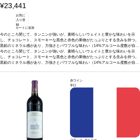
¥23,441
お気に
入り登
録
カートに追加
今のところ閉じて、タンニンが強いが、素晴らしいウェイトと豊かな味わいを示
し、チョコレート、スモーキーな黒色と赤色の果物がたっぷりとする含みを持つ。
黒鉛のミネラル感があり、力強さとパワフルな味わい（14%アルコール度数が自然
に形成された）。（2011年5月パーカーコメント引用）
生産地の詳細情報:
今のところ閉じて、タンニンが強いが、素晴らしいウェイトと豊かな味わいを示
フランス
>>
ボルドー
>>
ラランド・ド・ポムロール
生産者の詳
細情報:
し、チョコレート、スモーキーな黒色と赤色の果物がたっぷりとする含みを持つ。
シャトー ラ フルール ドゥ ブアール
黒鉛のミネラル感があり、力強さとパワフルな味わい（14%アルコール度数が自然
に形成された）。（2011年5月パーカーコメント引用）
生産地の詳細情報:
フランス
>>
ボルドー
>>
ラランド・ド・ポムロール
生産者の詳
細情報:
シャトー ラ フルール ドゥ ブアール
赤ワイン
辛口
フランス ボルドー