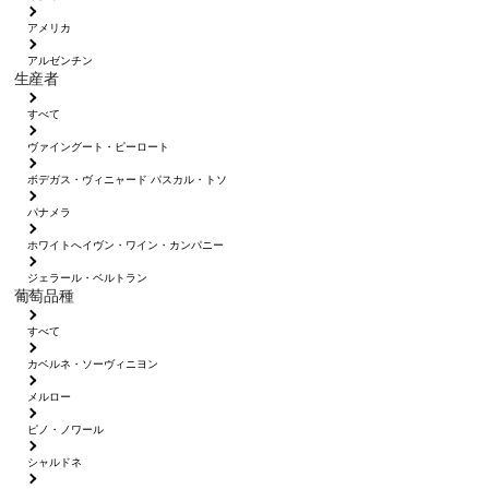
アメリカ
アルゼンチン
生産者
すべて
ヴァイングート・ピーロート
ボデガス・ヴィニャード パスカル・トソ
パナメラ
ホワイトへイヴン・ワイン・カンパニー
ジェラール・ベルトラン
葡萄品種
すべて
カベルネ・ソーヴィニヨン
メルロー
ピノ・ノワール
シャルドネ