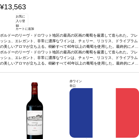
¥13,563
お気に
入り登
録
カートに追加
ボルドーのリーヴ・ドロワット地区の最高の区画の葡萄を厳選して造られた。フレ
ッシュ、エレガント、非常に濃厚なワインは、チェリー、リコリス、ドライプラム
の美しいアロマが立ち上る。樹齢すべて40年以上の葡萄を使用した。最終的にメル
ロー88%とカベルネ･フラン12%のブレンドで仕上がった。
アーティスト
ボルドーのリーヴ・ドロワット地区の最高の区画の葡萄を厳選して造られた。フレ
ユエ ミンジュン (Yue Minjun) 中国北京を拠点に活動する現在美術の
中国人アーティスト。 彼の最も有名な作品は、オイルペインティングで、彼自身の
ッシュ、エレガント、非常に濃厚なワインは、チェリー、リコリス、ドライプラム
笑い顔をモチーフにしたもの。 彼の功績が評価され、2007年タイムマガジンのカ
の美しいアロマが立ち上る。樹齢すべて40年以上の葡萄を使用した。最終的にメル
バーストーリーで取り上げられた。
ロー88%とカベルネ･フラン12%のブレンドで仕上がった。
アーティスト
ユエ ミンジュン (Yue Minjun) 中国北京を拠点に活動する現在美術の
中国人アーティスト。 彼の最も有名な作品は、オイルペインティングで、彼自身の
笑い顔をモチーフにしたもの。 彼の功績が評価され、2007年タイムマガジンのカ
赤ワイン
バーストーリーで取り上げられた。
辛口