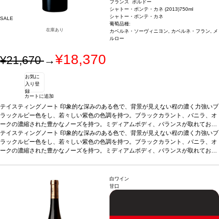
フランス ボルドー
シャトー・ポンテ・カネ (2013)
750ml
シャトー・ポンテ・カネ
SALE
葡萄品種:
在庫あり
カベルネ・ソーヴィニヨン, カベルネ・フラン, メ
ルロー
¥18,370
¥21,670
→
お気に
入り登
録
カートに追加
テイスティングノート
印象的な深みのある色で、背景が見えない程の濃く力強いブ
ラックルビー色をし、若々しい紫色の色調を持つ。ブラックカラント、バニラ、オ
ークの濃縮された豊かなノーズを持つ。ミディアムボディ、バランスが取れてお
り、果実味のしっかりとした核を持ち、オークの含みに包まれており、長く柔らか
テイスティングノート
印象的な深みのある色で、背景が見えない程の濃く力強いブ
な後味で余韻に残る。きれいに造られている。96ポイント。 JKW04/13 ※J. K. ウ
ラックルビー色をし、若々しい紫色の色調を持つ。ブラックカラント、バニラ、オ
ィラハンによるアン・プリムール・テイスティングノートからの抜粋です。
ークの濃縮された豊かなノーズを持つ。ミディアムボディ、バランスが取れてお
り、果実味のしっかりとした核を持ち、オークの含みに包まれており、長く柔らか
な後味で余韻に残る。きれいに造られている。96ポイント。 JKW04/13 ※J. K. ウ
ィラハンによるアン・プリムール・テイスティングノートからの抜粋です。
白ワイン
甘口