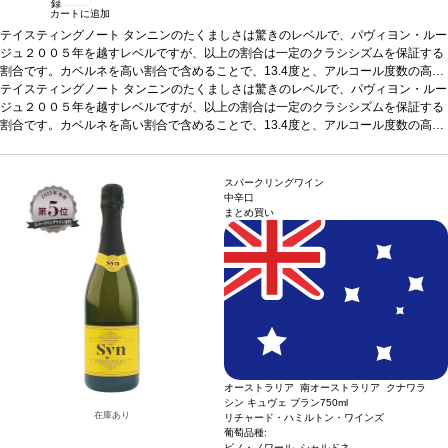
録
カートに追加
テイスティングノート
タンニンのたくましさは驚きのレベルで、パヴィヨン・ルー
ジュ２００５年を越すレベルですが、以上の割合は一定のクラシシズムを保証する
割合です。カベルネを高い割合で含めることで、13.4度と、アルコール度数の高ま
りを抑えています。しかしそれ以上に２００９年のこれほどまでに凝縮したタンニ
テイスティングノート
タンニンのたくましさは驚きのレベルで、パヴィヨン・ルー
ン、優しさ、驚きの繊細さを生み出したことです。これほどまでのバランスは見た
ジュ２００５年を越すレベルですが、以上の割合は一定のクラシシズムを保証する
ことがありませんでした。さて、いつ飲み始めましょうか？答えに困る質問です。
割合です。カベルネを高い割合で含めることで、13.4度と、アルコール度数の高ま
特に今すでに魅力たっぷりで美味、同時に熟成ポテンシャルも壮大なこういうワイ
りを抑えています。しかしそれ以上に２００９年のこれほどまでに凝縮したタンニ
ンに関しては。
ン、優しさ、驚きの繊細さを生み出したことです。これほどまでのバランスは見た
葡萄品種
カベルネ・ソーヴィニヨン 67%、メルロー29%、プテ
ィ・ヴェルド4%
ことがありませんでした。さて、いつ飲み始めましょうか？答えに困る質問です。
スパークリングワイン
特に今すでに魅力たっぷりで美味、同時に熟成ポテンシャルも壮大なこういうワイ
中辛口
まとめ買い
ンに関しては。
葡萄品種
カベルネ・ソーヴィニヨン 67%、メルロー29%、プテ
ィ・ヴェルド4%
オーストラリア 南オーストラリア クナワラ
シン キュヴェ ブラン
750ml
在庫あり
リチャード・ハミルトン・ワインズ
葡萄品種:
ピノ・ノワール, シャルドネ