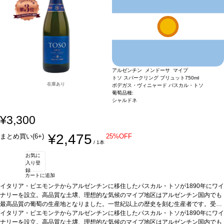
アルゼンチン メンドーサ マイプ
トソ スパークリング ブリュット
750ml
在庫あり
ボデガス・ヴィニャード パスカル・トソ
葡萄品種:
シャルドネ
¥3,300
¥2,475
まとめ買い(6+)
25%OFF
/ 1本
お気に
入り登
録
カートに追加
イタリア・ピエモンテからアルゼンチンに移住したパスカル・トソが1890年にワイ
ナリーを設立。高品質な土壌、理想的な気候のマイプ地区はアルゼンチン国内でも
最高品質の葡萄の生産地となりました。一世紀以上の歴史を刻む生産者です。受賞
多数の本スパークリングは、緑と黄色がかった色合いで、すっきりして鮮やかなイ
イタリア・ピエモンテからアルゼンチンに移住したパスカル・トソが1890年にワイ
ーストのブーケ。シャルドネが完璧なバランスを示します。フレッシュで、柔らか
ナリーを設立。高品質な土壌、理想的な気候のマイプ地区はアルゼンチン国内でも