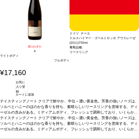
ドイツ ナーエ
ドルスハイマー・ゴールトロッホ アウスレーゼ
(2011)
750ml
残りわずか
葡萄品種:
4
リースリング
ライトボディ
フルボディ
¥17,160
お気に
入り登
録
カートに追加
テイスティングノート
クリアで鮮やか、中位～濃い黄金色。芳香の強いノーズは、
ソルベとハニーのほのかな香りを持ち、素晴らしいリースリングを意味する、ディ
ーゼルの含みがある。ミディアムボディ、フレッシュで調和しており、いくらかの
魅力的なトロピカルフルーツと柑橘類の含みを持ち、ライムのひねりが伴い、長い
テイスティングノート
クリアで鮮やか、中位～濃い黄金色。芳香の強いノーズは、
後味で快く余韻に残る。
ソルベとハニーのほのかな香りを持ち、素晴らしいリースリングを意味する、ディ
葡萄品種
リースリング 100%
ーゼルの含みがある。ミディアムボディ、フレッシュで調和しており、いくらかの
魅力的なトロピカルフルーツと柑橘類の含みを持ち、ライムのひねりが伴い、長い