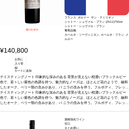
4ヶ月間一次酵母の澱と触れ合わせる。自然な第二次発酵を経てワインはリキュー
ラーレン・ヴェールで収穫されたもので、繊細さと自然な酸味を確実にする為に、
ルが添加されリリースを迎える。
シーズンの初めに収穫をする。ピノ・ノワールは、風味のクリーミーさを高めるた
バックグラウンドインフォメーション
レコンフ
ィールド エステートは、先駆者であり醸造家でもあるシドニー・ハミルトンが、1
めにマロラクティック発酵をし、このブレンドは豊かなテクスチャーを与えるた、
フランス ボルドー サン・テミリオン
974年に設立した。設立から30年間、レコンフィールドは、革新に取り組み続け、
4ヶ月間一次酵母の澱と触れ合わせる。自然な第二次発酵を経てワインはリキュー
シャトー・シュヴァル・ブラン (2011)
750ml
世界中が求めているハイクオリティなワインを毎年産みだしている。この伝統的な
ルが添加されリリースを迎える。
バックグラウンドインフォメーション
レコンフ
シャトー・シュヴァル・ブラン
我々のシン・キュヴェ ブランは、ユニークなオーストラリアスタイルのスパーク
ィールド エステートは、先駆者であり醸造家でもあるシドニー・ハミルトンが、1
残りわずか
葡萄品種:
リングワインであるシン ルージュに並ぶ商品である。
974年に設立した。設立から30年間、レコンフィールドは、革新に取り組み続け、
カベルネ・ソーヴィニヨン, カベルネ・フラン, メ
世界中が求めているハイクオリティなワインを毎年産みだしている。この伝統的な
ルロー
我々のシン・キュヴェ ブランは、ユニークなオーストラリアスタイルのスパーク
¥140,800
リングワインであるシン ルージュに並ぶ商品である。
お気に
入り登
録
カートに追加
テイスティングノート
印象的な深みのある 背景が見えない程濃いブラックルビー
色で、若々しい紫色の色調を持つ。魅力的なノーズは、ほとんど花のようで、融和
したオーク、ベリー類の含みがあり、バ ニラの含みを伴う。フルボディ、フレッシ
ュで熟した果実味のしっかりとした核を持ち、がっしりとしたヴェルヴェットのよ
テイスティングノート
印象的な深みのある 背景が見えない程濃いブラックルビー
うなタンニンがあり、余韻の長い後 味により補完されている。
色で、若々しい紫色の色調を持つ。魅力的なノーズは、ほとんど花のようで、融和
したオーク、ベリー類の含みがあり、バ ニラの含みを伴う。フルボディ、フレッシ
ュで熟した果実味のしっかりとした核を持ち、がっしりとしたヴェルヴェットのよ
うなタンニンがあり、余韻の長い後 味により補完されている。
酒精強化ワイン
甘口
まとめ買い