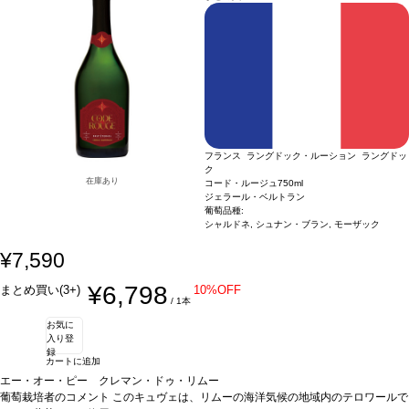
フランス ラングドック・ルーション ラングドッ
ク
在庫あり
コード・ルージュ
750ml
ジェラール・ベルトラン
葡萄品種:
シャルドネ, シュナン・ブラン, モーザック
¥7,590
¥6,798
まとめ買い(3+)
10%OFF
/ 1本
お気に
入り登
録
カートに追加
エー・オー・ピー クレマン・ドゥ・リムー
葡萄栽培者のコメント
このキュヴェは、リムーの海洋気候の地域内のテロワールで