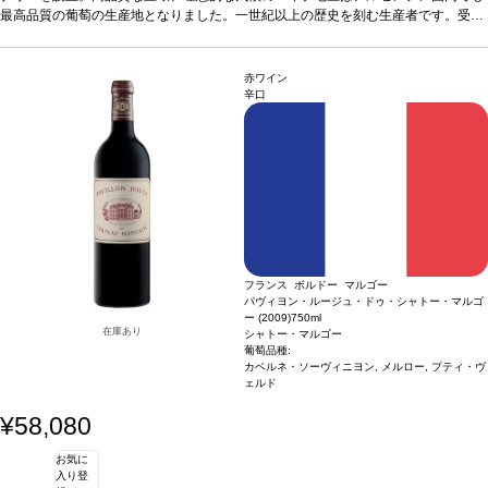
くて優しい味わい。
最高品質の葡萄の生産地となりました。一世紀以上の歴史を刻む生産者です。受賞
テイスティングノート
少々緑色がかった、素晴らしく輝く淡
いレモン色をし、泡は一貫して出てくる。繊細で融和したノーズは、ほのかにトー
多数の本スパークリングは、緑と黄色がかった色合いで、すっきりして鮮やかなイ
スティーでイーストがかったキャラクターを示し、柑橘類のニュアンスが伴う。フ
ーストのブーケ。シャルドネが完璧なバランスを示します。フレッシュで、柔らか
レッシュでクリーン、きれいにまろやかになっており、繊細な果実、優しい酸味、
くて優しい味わい。
テイスティングノート
少々緑色がかった、素晴らしく輝く淡
赤ワイン
魅力的でヴェルヴェットの様な舌触りを持つ。調和の取れたワインで、アロマは風
いレモン色をし、泡は一貫して出てくる。繊細で融和したノーズは、ほのかにトー
辛口
味で反映され、柔らかい後味でエコーし、楽しみ易い。
スティーでイーストがかったキャラクターを示し、柑橘類のニュアンスが伴う。フ
合う料理
アペリティフ、
魚介類、寿司/ 刺身、海老 や野菜の天ぷら
レッシュでクリーン、きれいにまろやかになっており、繊細な果実、優しい酸味、
葡萄品種
100％シャルドネ
魅力的でヴェルヴェットの様な舌触りを持つ。調和の取れたワインで、アロマは風
味で反映され、柔らかい後味でエコーし、楽しみ易い。
合う料理
アペリティフ、
魚介類、寿司/ 刺身、海老 や野菜の天ぷら
葡萄品種
100％シャルドネ
フランス ボルドー マルゴー
パヴィヨン・ルージュ・ドゥ・シャトー・マルゴ
ー (2009)
750ml
在庫あり
シャトー・マルゴー
葡萄品種:
カベルネ・ソーヴィニヨン, メルロー, プティ・ヴ
ェルド
¥58,080
お気に
入り登