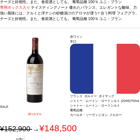
チーズと好相性。また、食前酒としても。
葡萄品種
100％ ユニ・ブラン
専用ボックス入り
テイスティングノート
優れたバランス、エレガントな酸味、力
強い風味には、クルミと洋ナシの砂糖漬けのアロマが漂う<
合う料理
フォアグラ、
チーズと好相性。また、食前酒としても。
葡萄品種
100％ ユニ・ブラン
赤ワイン
辛口
フランス ボルドー ポイヤック
シャトー・ムートン・ロートシルト (2006)
750ml
シャトー・ムートン・ロートシルト
SALE
葡萄品種:
残りわずか
カベルネ・ソーヴィニヨン, メルロー
¥148,500
¥152,900
→
お気に