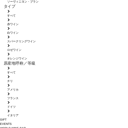
ソーヴィニヨン・ブラン
タイプ
すべて
赤ワイン
白ワイン
スパークリングワイン
ロゼワイン
オレンジワイン
原産地呼称／等級
すべて
チリ
アメリカ
フランス
ドイツ
イタリア
GIFT
EVENTS