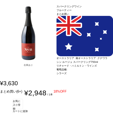
後味で快く余韻に残る。
葡萄品種
リースリング 100%
スパークリングワイン
フルーティー
まとめ買い
オーストラリア 南オーストラリア クナワラ
シン ルージュ スパークリング
750ml
在庫あり
リチャード・ハミルトン・ワインズ
葡萄品種:
シラーズ
¥3,630
¥2,948
まとめ買い(6+)
18%OFF
/ 1本
お気に
入り登
録
カートに追加