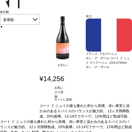
表示順
辛口
新着順
▼
フランス ブルゴーニュ
ポン・デ・ザール コート ド ニュ
イ ヴィラージュ（2011)
750ml
在庫あり
ポン・デ・ザール
¥14,256
お気に
入り登
録
カートに追加
コート ド ニュイの最も優れた村から収穫。赤い果実と温
かみのあるスパイスのバランスが魅力的。 12ヶ月間樽熟
成。20%新樽。13-14℃でサーヴ。12年間ほど熟成可能。
コート ド ニュイの最も優れた村から収穫。赤い果実と温かみのあるスパイスのバ
牛肉、タジン料理、鴨のオレンジソースと合わせて。
アーティスト：
ザオ・ウーキー (Zao Wou-Ki) 1920年中国
ランスが魅力的。 12ヶ月間樽熟成。20%新樽。13-14℃でサーヴ。12年間ほど熟成
北京生まれ。 ザオ ウーキーは、世界で最も知られている