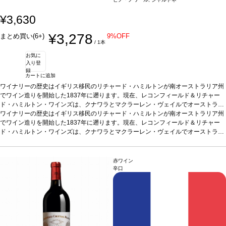
¥3,630
¥3,278
まとめ買い(6+)
9%OFF
/ 1本
お気に
入り登
録
カートに追加
ワイナリーの歴史はイギリス移民のリチャード・ハミルトンが南オーストラリア州
でワイン造りを開始した1837年に遡ります。現在、レコンフィールド＆リチャー
ド・ハミルトン・ワインズは、クナワラとマクラーレン・ヴェイルでオーストラリ
アワインの発展に貢献。シン キュヴェ・ブランは素晴らしく豊かでクリーン、芳香
ワイナリーの歴史はイギリス移民のリチャード・ハミルトンが南オーストラリア州
が強く、ピーチのタッチ、繊細なイーストのノーズ。風味はドライでエレガント、
でワイン造りを開始した1837年に遡ります。現在、レコンフィールド＆リチャー
クリーンでフレッシュな後味があります。リキュールが添加されていてクリーミー
ド・ハミルトン・ワインズは、クナワラとマクラーレン・ヴェイルでオーストラリ
な風味を与えています。
アワインの発展に貢献。シン キュヴェ・ブランは素晴らしく豊かでクリーン、芳香
テイスティングノート
ライトで淡い麦わら色をし、生き
生きとした泡が絶えなく連続して出てくる。ノーズは素晴らしく豊かでクリーン、
が強く、ピーチのタッチ、繊細なイーストのノーズ。風味はドライでエレガント、
実に芳香が強く、ピーチのタッチがあり、更に繊細なイーストのニュアンスを持
クリーンでフレッシュな後味があります。リキュールが添加されていてクリーミー
赤ワイン
つ。風味はドライでエレガント、ヴェルヴェットの様なクリーミィさを持ち、クリ
な風味を与えています。
テイスティングノート
ライトで淡い麦わら色をし、生き
辛口
ーンでフレッシュな後味がある。アペリティフとして、またいつでも少しの泡が生
生きとした泡が絶えなく連続して出てくる。ノーズは素晴らしく豊かでクリーン、
活の喜びを増やしてくれます。
実に芳香が強く、ピーチのタッチがあり、更に繊細なイーストのニュアンスを持
葡萄品種
シャルドネ、ピノ・ノワール
熟成ポテン
シャル
つ。風味はドライでエレガント、ヴェルヴェットの様なクリーミィさを持ち、クリ
お早目にお楽しみください。
ワインメーカーのコメント
葡萄の大半がマク
ラーレン・ヴェールで収穫されたもので、繊細さと自然な酸味を確実にする為に、
ーンでフレッシュな後味がある。アペリティフとして、またいつでも少しの泡が生
シーズンの初めに収穫をする。ピノ・ノワールは、風味のクリーミーさを高めるた
活の喜びを増やしてくれます。
葡萄品種
シャルドネ、ピノ・ノワール
熟成ポテン
めにマロラクティック発酵をし、このブレンドは豊かなテクスチャーを与えるた、
シャル
お早目にお楽しみください。
ワインメーカーのコメント
葡萄の大半がマク