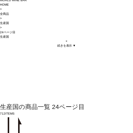
WORLD WINE BAR
HOME
>
全商品
>
生産国
>
24ページ目
生産国
×
続きを表示 ▼
生産国の商品一覧 24ページ目
712
ITEMS