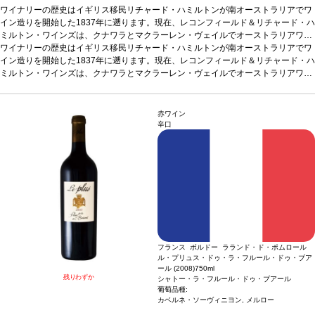
ワイナリーの歴史はイギリス移民リチャード・ハミルトンが南オーストラリアでワ
イン造りを開始した1837年に遡ります。現在、レコンフィールド＆リチャード・ハ
ミルトン・ワインズは、クナワラとマクラーレン・ヴェイルでオーストラリアワイ
ンの発展に貢献。鮮やかな深紅色。魅力的でフレッシュ、力強いラズベリーの香り
合う料理
ワイナリーの歴史はイギリス移民リチャード・ハミルトンが南オーストラリアでワ
よく冷やして、冷えたグラスに注いでワインそのものを楽しんだり、カナ
の、バランスの取れたスパークリングレッド。生き生きとしたラズベリーとチェリ
ッペや家禽を使用した料理と合わせて。ビーツなどアーシーな風味と好相性。
イン造りを開始した1837年に遡ります。現在、レコンフィールド＆リチャード・ハ
ーの含みを示し、柔らかくクリーンな酸味の後味。リキュールが添加されていてク
葡萄品種
ミルトン・ワインズは、クナワラとマクラーレン・ヴェイルでオーストラリアワイ
シラーズ
リーミーな風味を与えています。
熟成ポテンシャル
ンの発展に貢献。鮮やかな深紅色。魅力的でフレッシュ、力強いラズベリーの香り
合う料理
よく冷やして、冷えたグラスに注いでワインそのものを楽しんだり、カナ
若々しくフレッシュな時に最も楽しめる。
テイスティングノート
鮮やかな赤、深紅色。魅
力的でフレッシュ、力強いラズベリーの香りを持つ。きれいにバランスの取れた、
ワインメーカーのコメント
の、バランスの取れたスパークリングレッド。生き生きとしたラズベリーとチェリ
ッペや家禽を使用した料理と合わせて。ビーツなどアーシーな風味と好相性。
フレッシュなクナワラのシラーズは、上質で優雅なスタ
クリーミーなスパークリングレッドワイン。生き生きとしたラズベリーとチェリー
イルのワインとして造られ、オークで熟成される。第二次発酵から、自然な泡立ち
ーの含みを示し、柔らかくクリーンな酸味の後味。リキュールが添加されていてク
葡萄品種
シラーズ
赤ワイン
の含みを示し、後味では柔らかくクリーンな酸味を示す。
が生まれ、ワインにはリキュールが添加されており、それがクリーミーな風味を与
リーミーな風味を与えています。
熟成ポテンシャル
若々しくフレッシュな時に最も楽しめる。
テイスティングノート
鮮やかな赤、深紅色。魅
辛口
える。添加されているリキュールのうち2%はヴィンテージのポートワインをブレ
バックグラウンドインフォメーション:
力的でフレッシュ、力強いラズベリーの香りを持つ。きれいにバランスの取れた、
ワインメーカーのコメント
フレッシュなクナワラのシラーズは、上質で優雅なスタ
レコンフィールド クナワラのエステート
ンドしており、これがワインに複雑さを与えている。
は、先駆者であり醸造家でもあるシドニー・ハミルトンが、1974年に設立した。設
クリーミーなスパークリングレッドワイン。生き生きとしたラズベリーとチェリー
イルのワインとして造られ、オークで熟成される。第二次発酵から、自然な泡立ち
立から30年間、レコンフィールドは、革新に取り組み続け、世界中が求めているハ
の含みを示し、後味では柔らかくクリーンな酸味を示す。
が生まれ、ワインにはリキュールが添加されており、それがクリーミーな風味を与
イクオリティなワインを毎年産みだしている。このユニークなオーストラリアスタ
える。添加されているリキュールのうち2%はヴィンテージのポートワインをブレ
バックグラウンドインフォメーション:
レコンフィールド クナワラのエステート
イルのワインは、フレッシュで現代的なスパークリングワインとして、私達の従来
ンドしており、これがワインに複雑さを与えている。
は、先駆者であり醸造家でもあるシドニー・ハミルトンが、1974年に設立した。設
の商品であるシン キュヴェ ブランに並ぶ商品である。
立から30年間、レコンフィールドは、革新に取り組み続け、世界中が求めているハ
イクオリティなワインを毎年産みだしている。このユニークなオーストラリアスタ
イルのワインは、フレッシュで現代的なスパークリングワインとして、私達の従来
の商品であるシン キュヴェ ブランに並ぶ商品である。
フランス ボルドー ラランド・ド・ポムロール
ル・プリュス・ドゥ・ラ・フルール・ドゥ・ブア
ール (2008)
750ml
残りわずか
シャトー・ラ・フルール・ドゥ・ブアール
葡萄品種:
カベルネ・ソーヴィニヨン, メルロー