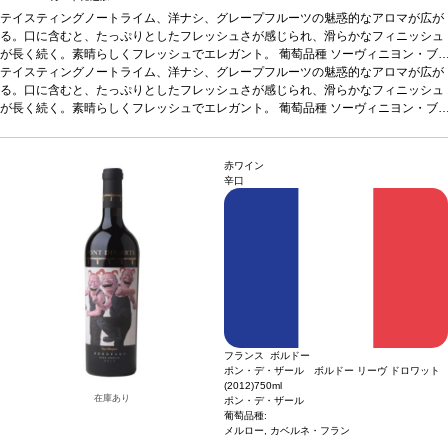
テイスティングノート
ライム、洋ナシ、グレープフルーツの魅惑的なアロマが広が
る。口に含むと、たっぷりとしたフレッシュさが感じられ、滑らかなフィニッシュ
が長く続く。素晴らしくフレッシュでエレガント。
葡萄品種
ソーヴィニヨン・ブ
ラン 100%
テイスティングノート
アーティスト
ライム、洋ナシ、グレープフルーツの魅惑的なアロマが広が
ザオ・ウーキー (Zao Wou-Ki) 1920年中国北京生まれ。
ザオ ウーキーは、世界で最も知られているフレンチ チャイニーズの画家。彼の人
る。口に含むと、たっぷりとしたフレッシュさが感じられ、滑らかなフィニッシュ
生、彼のアートは、東と西をつなぐ完璧な架け橋。今日、彼の作品は世界のメジャ
が長く続く。素晴らしくフレッシュでエレガント。
葡萄品種
ソーヴィニヨン・ブ
ーな美術館に飾られ、オークションで出品されている。
ラン 100%
アーティスト
ザオ・ウーキー (Zao Wou-Ki) 1920年中国北京生まれ。
ザオ ウーキーは、世界で最も知られているフレンチ チャイニーズの画家。彼の人
生、彼のアートは、東と西をつなぐ完璧な架け橋。今日、彼の作品は世界のメジャ
赤ワイン
ーな美術館に飾られ、オークションで出品されている。
辛口
フランス ボルドー
ポン・デ・ザール ボルドー リーヴ ドロワット
(2012)
750ml
在庫あり
ポン・デ・ザール
葡萄品種:
メルロー, カベルネ・フラン