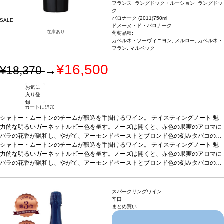
フランス ラングドック・ルーション ラングドッ
ク
バロナーク (2011)
750ml
SALE
ドメーヌ・ド・バロナーク
在庫あり
葡萄品種:
カベルネ・ソーヴィニヨン, メルロー, カベルネ・
フラン, マルベック
¥16,500
¥18,370
→
お気に
入り登
録
カートに追加
シャトー・ムートンのチームが醸造を手掛けるワイン。
テイスティングノート
魅
力的な明るいガーネットルビー色を呈す。ノーズは開くと、赤色の果実のアロマに
バラの花香が融和し、やがて、アーモンドペーストとブロンド色の刻みタバコの繊
細な含みが立ち上がる。しなやかでヴェルヴェットのようなアタックは心地よくフ
シャトー・ムートンのチームが醸造を手掛けるワイン。
テイスティングノート
魅
レッシュな風味の中頃で、洗練されたエレガントなタンニンを示し、濃縮感があ
力的な明るいガーネットルビー色を呈す。ノーズは開くと、赤色の果実のアロマに
り、コクのある印象を与える。ロースト、ココア、バニラとシーダーの含みと、野
バラの花香が融和し、やがて、アーモンドペーストとブロンド色の刻みタバコの繊
生のベリー類の風味が融和した、ジューシーで余韻の長い後味が残る。
細な含みが立ち上がる。しなやかでヴェルヴェットのようなアタックは心地よくフ
葡萄品種
4
8%メルロ、22% カベルネ・フラン、13% シラー、10% マルベック、7% カベル
レッシュな風味の中頃で、洗練されたエレガントなタンニンを示し、濃縮感があ
ネ・ソーヴィニヨン
り、コクのある印象を与える。ロースト、ココア、バニラとシーダーの含みと、野
スパークリングワイン
生のベリー類の風味が融和した、ジューシーで余韻の長い後味が残る。
葡萄品種
4
辛口
まとめ買い
8%メルロ、22% カベルネ・フラン、13% シラー、10% マルベック、7% カベル
ネ・ソーヴィニヨン