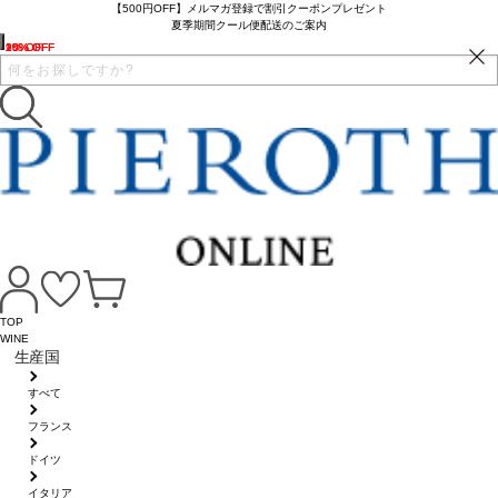
【500円OFF】メルマガ登録で割引クーポンプレゼント
夏季期間クール便配送のご案内
15% OFF
10% OFF
2% OFF
10% OFF
9% OFF
TOP
WINE
生産国
すべて
フランス
ドイツ
イタリア