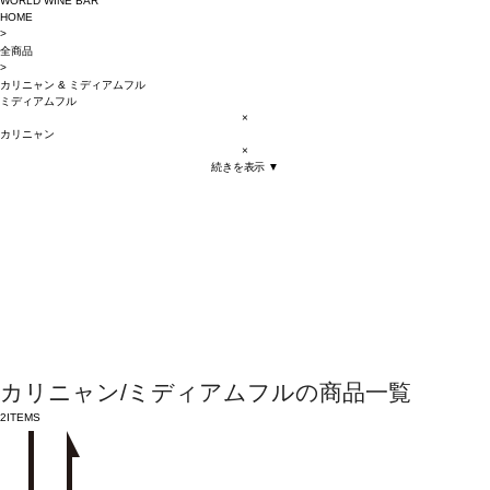
WORLD WINE BAR
HOME
>
全商品
>
カリニャン
&
ミディアムフル
ミディアムフル
×
カリニャン
×
続きを表示 ▼
カリニャン/ミディアムフルの商品一覧
2
ITEMS