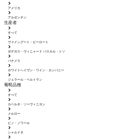
アメリカ
アルゼンチン
生産者
すべて
ヴァイングート・ピーロート
ボデガス・ヴィニャード パスカル・トソ
パナメラ
ホワイトへイヴン・ワイン・カンパニー
ジェラール・ベルトラン
葡萄品種
すべて
カベルネ・ソーヴィニヨン
メルロー
ピノ・ノワール
シャルドネ