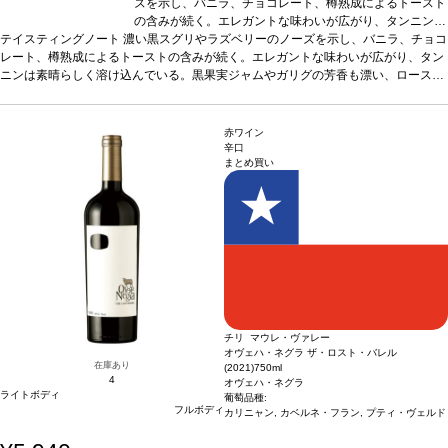
ズを示し、バニラ、チョコレート、樽熟成によるトースト
の含みが続く。エレガントな味わいが広がり、タンニンは
テイスティングノート
濃い黒スグリやラズベリーのノーズを示し、バニラ、チョコ
素晴らしく溶け込んでいる。黒果実ジャムやガリグの芳香
レート、樽熟成によるトーストの含みが続く。エレガントな味わいが広がり、タン
も漂い、ローストやチョコレートの風味も感じられる。
ニンは素晴らしく溶け込んでいる。黒果実ジャムやガリグの芳香も漂い、ロースト
合う料理
ソース添えのジビエや肉料理、牛肉のカルパッ
やチョコレートの風味も感じられる。
チョ、鴨肉、熟成チーズなどと好相性
合う料理
ソース添えのジビエや肉料理、牛
葡萄品種
シラー 4
肉のカルパッチョ、鴨肉、熟成チーズなどと好相性
0%、ムールヴェードル 30%、グルナッシュ 20%、カリ
葡萄品種
シラー 40%、ムール
ヴェードル 30%、グルナッシュ 20%、カリニャン 10%
ニャン 10%
赤ワイン
辛口
まとめ買い
チリ マウレ・ヴァレー
オヴェハ・ネグラ ザ・ロスト・バレル
在庫あり
(2021)
750ml
4
オヴェハ・ネグラ
ライトボディ
葡萄品種:
フルボディ
カリニャン, カベルネ・フラン, プティ・ヴェルド