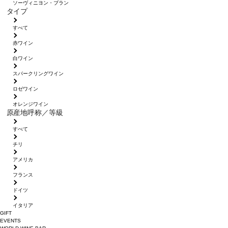
ソーヴィニヨン・ブラン
タイプ
すべて
赤ワイン
白ワイン
スパークリングワイン
ロゼワイン
オレンジワイン
原産地呼称／等級
すべて
チリ
アメリカ
フランス
ドイツ
イタリア
GIFT
EVENTS