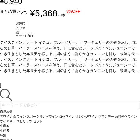
¥5,940
¥5,368
まとめ買い(6+)
9%OFF
/ 1本
お気に
入り登
録
カートに追加
テイスティングノート
イチゴ、ブルーベリー、サワーチェリーの芳香を示し、花、
なめし革、バニラ、スパイスを伴う。口に含むとシロップのようにジューシーで、
生き生きとした赤果実を感じる。絹のように滑らかなタンニンを持ち、後味は長く
続く。
テイスティングノート
合う料理
赤肉とジビエ、熟したチーズやハム・サラミなどの薄切りと好相
イチゴ、ブルーベリー、サワーチェリーの芳香を示し、花、
性。
なめし革、バニラ、スパイスを伴う。口に含むとシロップのようにジューシーで、
葡萄品種
61% カリニャン、22% カベルネ・フラン、17% プティ・ヴェルド
認証
生き生きとした赤果実を感じる。絹のように滑らかなタンニンを持ち、後味は長く
サスティナブル：WOC認証
*本ヴィンテージが在庫切れの場合、在庫があり価
格が同様の場合は自動的に次のヴィンテージに変更されます、ご了承ください。
続く。
合う料理
赤肉とジビエ、熟したチーズやハム・サラミなどの薄切りと好相
性。
葡萄品種
61% カリニャン、22% カベルネ・フラン、17% プティ・ヴェルド
認証
サスティナブル：WOC認証
*本ヴィンテージが在庫切れの場合、在庫があり価
格が同様の場合は自動的に次のヴィンテージに変更されます、ご了承ください。
商品検索
赤ワイン
白ワイン
スパークリングワイン
ロゼワイン
オレンジワイン
ブランデー
酒精強化ワイン
ウイスキー
スピリッツ
セット
生産地
生産者
特集
サービス