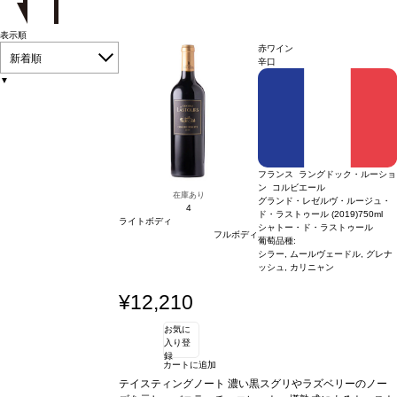
表示順
赤ワイン
新着順
辛口
▼
フランス ラングドック・ルーショ
ン コルビエール
在庫あり
グランド・レゼルヴ・ルージュ・
4
ド・ラストゥール (2019)
750ml
ライトボディ
シャトー・ド・ラストゥール
フルボディ
葡萄品種:
シラー, ムールヴェードル, グレナ
ッシュ, カリニャン
¥12,210
お気に
入り登
録
カートに追加
テイスティングノート
濃い黒スグリやラズベリーのノー