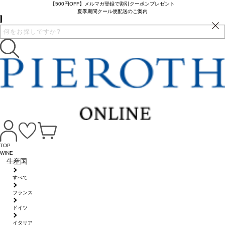
【500円OFF】メルマガ登録で割引クーポンプレゼント
夏季期間クール便配送のご案内
TOP
WINE
生産国
すべて
フランス
ドイツ
イタリア