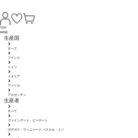
TOP
WINE
生産国
すべて
フランス
ドイツ
イタリア
アメリカ
アルゼンチン
生産者
すべて
ヴァイングート・ピーロート
ボデガス・ヴィニャード パスカル・トソ