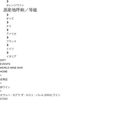
オレンジワイン
原産地呼称／等級
すべて
チリ
アメリカ
フランス
ドイツ
イタリア
GIFT
EVENTS
WORLD WINE BAR
HOME
>
全商品
>
赤ワイン
>
オヴェハ・ネグラ ザ・ロスト・バレル (2021) ワイン
27324