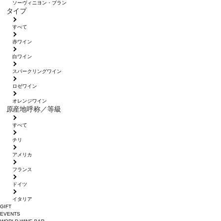
ソーヴィニヨン・ブラン
タイプ
すべて
赤ワイン
白ワイン
スパークリングワイン
ロゼワイン
オレンジワイン
原産地呼称／等級
すべて
チリ
アメリカ
フランス
ドイツ
イタリア
GIFT
EVENTS