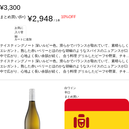
¥3,300
¥2,948
まとめ買い(6+)
10%OFF
/ 1本
お気に
入り登
録
カートに追加
テイスティングノート
深いルビー色。滑らかでバランスが取れていて、素晴らしく
エレガント。熟した赤いベリーとほのかな胡椒のようなスパイスのニュアンスが口
中で広がり、心地よく長い余韻が続く。
合う料理
グリルしたビーフや野菜、チキ
ンの照り焼きなどと好相性
テイスティングノート
深いルビー色。滑らかでバランスが取れていて、素晴らしく
葡萄品種
アリカンテ・ブーシェ 100%
*本ヴィンテージ
が在庫切れの場合、在庫があり価格が同様の場合は自動的に次のヴィンテージに変
エレガント。熟した赤いベリーとほのかな胡椒のようなスパイスのニュアンスが口
更されます、ご了承ください。
中で広がり、心地よく長い余韻が続く。
合う料理
グリルしたビーフや野菜、チキ
ンの照り焼きなどと好相性
葡萄品種
アリカンテ・ブーシェ 100%
*本ヴィンテージ
が在庫切れの場合、在庫があり価格が同様の場合は自動的に次のヴィンテージに変
更されます、ご了承ください。
白ワイン
辛口
まとめ買い