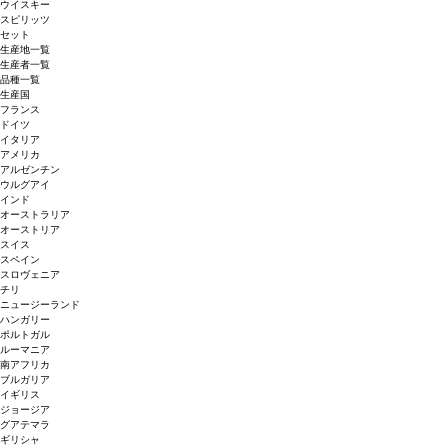
ウイスキー
スピリッツ
セット
生産地一覧
生産者一覧
品種一覧
生産国
フランス
ドイツ
イタリア
アメリカ
アルゼンチン
ウルグアイ
インド
オーストラリア
オーストリア
スイス
スペイン
スロヴェニア
チリ
ニュージーランド
ハンガリー
ポルトガル
ルーマニア
南アフリカ
ブルガリア
イギリス
ジョージア
グアテマラ
ギリシャ