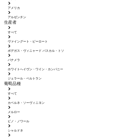
アメリカ
アルゼンチン
生産者
すべて
ヴァイングート・ピーロート
ボデガス・ヴィニャード パスカル・トソ
パナメラ
ホワイトへイヴン・ワイン・カンパニー
ジェラール・ベルトラン
葡萄品種
すべて
カベルネ・ソーヴィニヨン
メルロー
ピノ・ノワール
シャルドネ