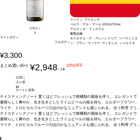
スペイン アリカンテ
ぺルラ・デル・マール (2024)
750ml
在庫あり
アルティガ・フュステル
3
葡萄品種:
ライトボディ
モスカテル・デ・アレハンドリア, ソーヴィニヨ
フルボディ
ン・ブラン, ヴィウラ, ヴィオニエ, シャルドネ
¥3,300
¥2,948
まとめ買い(6+)
10%OFF
/ 1本
お気に
入り登
録
カートに追加
テイスティングノート
驚くほどフレッシュで柑橘類の風味を伴う。 エレガントで
素晴らしく爽やか、生き生きとしたライムピールの核を持ち、エルダーフラワー、
ライチ、トロピカルフルーツのほのかなニュアンスも感じられる。
合う料理
グリ
ルしたエビ、マテガイ、帆立やムール貝などの魚介類料理、またそのままアペリテ
テイスティングノート
驚くほどフレッシュで柑橘類の風味を伴う。 エレガントで
ィフなどと好相性
素晴らしく爽やか、生き生きとしたライムピールの核を持ち、エルダーフラワー、
葡萄品種
モスカテル・デ・アレハンドリア 65%、ソーヴィニヨ
ン・ブラン 15%、ヴィウラ 10%、ヴィオニエ 5%、シャルドネ 5%
ライチ、トロピカルフルーツのほのかなニュアンスも感じられる。
合う料理
*本ヴィンテー
グリ
ジが在庫切れの場合、在庫があり価格が同様の場合は自動的に次のヴィンテージに
ルしたエビ、マテガイ、帆立やムール貝などの魚介類料理、またそのままアペリテ
変更されます、ご了承ください。
ィフなどと好相性
葡萄品種
モスカテル・デ・アレハンドリア 65%、ソーヴィニヨ