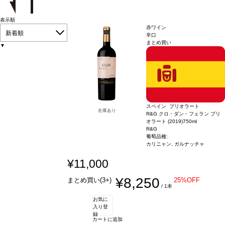
表示順
赤ワイン
新着順
辛口
まとめ買い
▼
スペイン プリオラート
在庫あり
R&G クロ・ダン・フェラン プリ
オラート (2019)
750ml
R&G
葡萄品種:
カリニャン, ガルナッチャ
¥11,000
¥8,250
まとめ買い(3+)
25%OFF
/ 1本
お気に
入り登
録
カートに追加