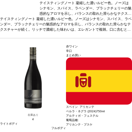
テイスティングノート
凝縮した濃いルビー色。ノーズは
シナモン、スパイス、ラベンダー、ブラックチェリーの魅
惑的なアロマを示し、バランスの取れた滑らかなテクスチ
テイスティングノート
凝縮した濃いルビー色。ノーズはシナモン、スパイス、ラベ
ャーが続く。リッチで濃縮した味わいは、エレガントで複
ンダー、ブラックチェリーの魅惑的なアロマを示し、バランスの取れた滑らかなテ
雑。口に含むとシルクのように柔らかいタンニンに、ジュ
クスチャーが続く。リッチで濃縮した味わいは、エレガントで複雑。口に含むとシ
ーシーなストラクチャーと素晴らしい深味を感じる。フレ
ルクのように柔らかいタンニンに、ジューシーなストラクチャーと素晴らしい深味
ッシュでフルーティーさが広がる、緻密でエレガントな一
を感じる。フレッシュでフルーティーさが広がる、緻密でエレガントな一本。
本。
合う料理
赤肉、シチュー、ジビエ、ハードチーズ、
合う
料理
赤肉、シチュー、ジビエ、ハードチーズ、青魚、魚のキャセロール、チョコレ
青魚、魚のキャセロール、チョコレートなどと合う
葡萄
赤ワイン
ートなどと合う
葡萄品種
品種
カリニャン 62%、ガルナッチャ 38%
カリニャン 62%、ガルナッチャ 38%
造り手情報
造り手情報
R&Gプ
R&
辛口
まとめ買い
ロジェクトは2010年、フランスの著名なワインメーカーでありコンサルタントでも
Gプロジェクトは2010年、フランスの著名なワインメーカ
あるミシェル・ロランが、アラエックス・グランの創業者兼CEOであるハビエル・
ーでありコンサルタントでもあるミシェル・ロランが、ア
ガラレタと協力し、スペインの最高のテロワールでプレミアムワインを生産するこ
ラエックス・グランの創業者兼CEOであるハビエル・ガ
とに合意し、スタートしました。フランスとスペインの2つの文化、そしてロラン
ラレタと協力し、スペインの最高のテロワールでプレミア
が造るクラシックかつ国際的なワインスタイルと、アラエックス・グラン・スペイ
ムワインを生産することに合意し、スタートしました。フ
ン・ファインワインズのワインに象徴されるモダンなワインスが融合しています。
ランスとスペインの2つの文化、そしてロランが造るクラ
EC担当Oの感想：良い意味で「スペイン・プリオラート」のイメージを変えてくれ
シックかつ国際的なワインスタイルと、アラエックス・グ
た、至極の1本です。複雑な香りと滑らかで奥行きのある味わいは、ワインに集中
ラン・スペイン・ファインワインズのワインに象徴される
して飲みたい日にぜひあけてみてください。生産者からも絶対皆好きになってもら
モダンなワインスが融合しています。 EC担当Oの感想：
える味わいだよ！と言われたイチオシです。濃厚な味わいがお好きな方や、酸味が
良い意味で「スペイン・プリオラート」のイメージを変え
スペイン アリカンテ
苦手な方に。
てくれた、至極の1本です。複雑な香りと滑らかで奥行き
ペルラ・ネグラ (2024)
750ml
のある味わいは、ワインに集中して飲みたい日にぜひあけ
在庫あり
アルティガ・フュステル
4
てみてください。生産者からも絶対皆好きになってもらえ
葡萄品種:
ライトボディ
る味わいだよ！と言われたイチオシです。濃厚な味わいが
アリカンテ・ブスケ
フルボディ
お好きな方や、酸味が苦手な方に。