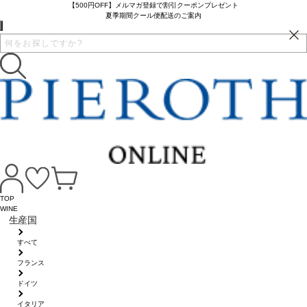
【500円OFF】メルマガ登録で割引クーポンプレゼント
夏季期間クール便配送のご案内
TOP
WINE
生産国
すべて
フランス
ドイツ
イタリア