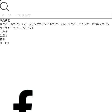
ン・ブラン 15%、ヴィウラ 10%、ヴィオニエ 5%、シャルドネ 5%
*本ヴィンテー
ジが在庫切れの場合、在庫があり価格が同様の場合は自動的に次のヴィンテージに
変更されます、ご了承ください。
商品検索
赤ワイン
白ワイン
スパークリングワイン
ロゼワイン
オレンジワイン
ブランデー
酒精強化ワイン
ウイスキー
スピリッツ
セット
生産地
生産者
特集
サービス