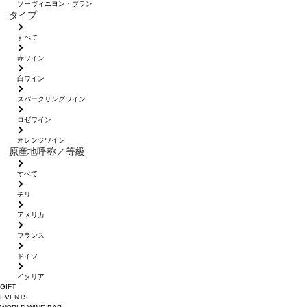
ソーヴィニヨン・ブラン
タイプ
すべて
赤ワイン
白ワイン
スパークリングワイン
ロゼワイン
オレンジワイン
原産地呼称／等級
すべて
チリ
アメリカ
フランス
ドイツ
イタリア
GIFT
EVENTS