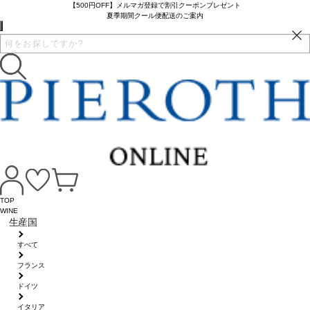
【500円OFF】メルマガ登録で割引クーポンプレゼント
夏季期間クール便配送のご案内
TOP
WINE
生産国
すべて
フランス
ドイツ
イタリア