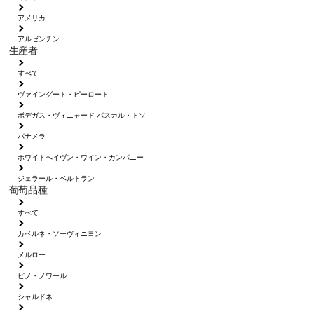
アメリカ
アルゼンチン
生産者
すべて
ヴァイングート・ピーロート
ボデガス・ヴィニャード パスカル・トソ
パナメラ
ホワイトへイヴン・ワイン・カンパニー
ジェラール・ベルトラン
葡萄品種
すべて
カベルネ・ソーヴィニヨン
メルロー
ピノ・ノワール
シャルドネ