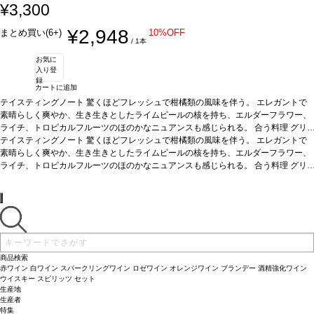
¥3,300
¥2,948
まとめ買い(6+)
10%OFF
/ 1本
お気に
入り登
録
カートに追加
テイスティングノート
驚くほどフレッシュで柑橘類の風味を伴う。 エレガントで
素晴らしく爽やか、生き生きとしたライムピールの核を持ち、エルダーフラワー、
ライチ、トロピカルフルーツのほのかなニュアンスも感じられる。
合う料理
グリ
ルしたエビ、マテガイ、帆立やムール貝などの魚介類料理、またそのままアペリテ
テイスティングノート
驚くほどフレッシュで柑橘類の風味を伴う。 エレガントで
ィフなどと好相性
素晴らしく爽やか、生き生きとしたライムピールの核を持ち、エルダーフラワー、
葡萄品種
モスカテル・デ・アレハンドリア 65%、ソーヴィニヨ
ン・ブラン 15%、ヴィウラ 10%、ヴィオニエ 5%、シャルドネ 5%
ライチ、トロピカルフルーツのほのかなニュアンスも感じられる。
合う料理
*本ヴィンテー
グリ
ジが在庫切れの場合、在庫があり価格が同様の場合は自動的に次のヴィンテージに
ルしたエビ、マテガイ、帆立やムール貝などの魚介類料理、またそのままアペリテ
変更されます、ご了承ください。
ィフなどと好相性
葡萄品種
モスカテル・デ・アレハンドリア 65%、ソーヴィニヨ
ン・ブラン 15%、ヴィウラ 10%、ヴィオニエ 5%、シャルドネ 5%
*本ヴィンテー
ジが在庫切れの場合、在庫があり価格が同様の場合は自動的に次のヴィンテージに
変更されます、ご了承ください。
商品検索
赤ワイン
白ワイン
スパークリングワイン
ロゼワイン
オレンジワイン
ブランデー
酒精強化ワイン
ウイスキー
スピリッツ
セット
生産地
生産者
特集