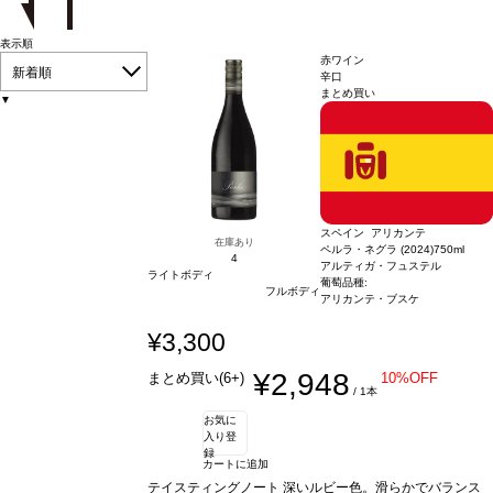
表示順
赤ワイン
新着順
辛口
まとめ買い
▼
スペイン アリカンテ
在庫あり
ペルラ・ネグラ (2024)
750ml
4
アルティガ・フュステル
ライトボディ
葡萄品種:
フルボディ
アリカンテ・ブスケ
¥3,300
¥2,948
まとめ買い(6+)
10%OFF
/ 1本
お気に
入り登
録
カートに追加
テイスティングノート
深いルビー色。滑らかでバランス