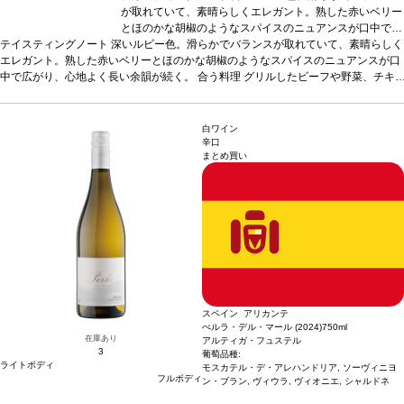
が取れていて、素晴らしくエレガント。熟した赤いベリー
とほのかな胡椒のようなスパイスのニュアンスが口中で広
テイスティングノート
深いルビー色。滑らかでバランスが取れていて、素晴らしく
がり、心地よく長い余韻が続く。
合う料理
グリルしたビ
エレガント。熟した赤いベリーとほのかな胡椒のようなスパイスのニュアンスが口
ーフや野菜、チキンの照り焼きなどと好相性
葡萄品種
ア
中で広がり、心地よく長い余韻が続く。
リカンテ・ブーシェ 100%
合う料理
グリルしたビーフや野菜、チキ
*本ヴィンテージが在庫切れの
ンの照り焼きなどと好相性
場合、在庫があり価格が同様の場合は自動的に次のヴィン
葡萄品種
アリカンテ・ブーシェ 100%
*本ヴィンテージ
が在庫切れの場合、在庫があり価格が同様の場合は自動的に次のヴィンテージに変
テージに変更されます、ご了承ください。
更されます、ご了承ください。
白ワイン
辛口
まとめ買い
スペイン アリカンテ
ぺルラ・デル・マール (2024)
750ml
在庫あり
アルティガ・フュステル
3
葡萄品種:
ライトボディ
モスカテル・デ・アレハンドリア, ソーヴィニヨ
フルボディ
ン・ブラン, ヴィウラ, ヴィオニエ, シャルドネ