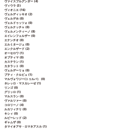
ニーリョ、カリニェーナ
サステナブル認証
ヴァイスブルグンダー
(4)
ISO, BRC, IFS, DLG, DOPカリニェーナ、バ
ヴィウラ
(3)
ヴィオニエ
(16)
イオダイナミック：ECOPROWINE
*本ヴィ
ヴェルディッキオ
(2)
ンテージが在庫切れの場合、在庫があり価
ヴェルデホ
(0)
格が同様の場合は自動的に次のヴィンテー
ヴェルドゥッツォ
(0)
ジに変更されます、ご了承ください。
ヴェルナッチャ
(0)
ヴェルメンティーノ
(8)
エイレンフェルザー
(0)
エナンチオ
(0)
エルミタージュ
(0)
エンクルザード
(2)
オーセロワ
(1)
オプティマ
(0)
カステラン
(1)
カタラット
(0)
ヴェルデーリョ
(0)
プティ・クルビュ
(1)
マルヴォワジー(トゥルバ）
(0)
ネレッロ・マスカレーゼ
(1)
リンゴ
(0)
グリッロ
(1)
マルスラン
(0)
ヴァルツァー
(0)
コロリーノ
(4)
ルカツィテリ
(0)
キシィ
(0)
ルビーレッド
(2)
ギャムザ
(0)
タマイオアサ・ロマネアスカ
(1)