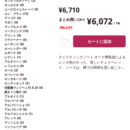
モンテプルチアーノ
(2)
モンルビオ
(0)
¥6,710
ユービロイムスレーベ
(0)
ユニ・ブラン
(15)
¥6,072
アリゴテ
(0)
まとめ買い(3+)
ラボソ
(0)
/ 1本
ランブルスコ
(0)
9%OFF
リースリング
(19)
アリント
(0)
リヴァーナー
(0)
カートに追加
ルーサンヌ
(8)
ルーレンダー
(0)
ルガーナ
(0)
テイスティングノート
オーク樽熟成による
レゲント
(1)
アルテジーノ
(0)
レンガ色がかった、美しいチェリーレッ
レフォスコ
(0)
ド。ノーズは、樽での時間を思い起こさせ
ロール
(2)
るオークを表す。スパイシーなロースト
ローレイロ
(0)
が、燻製やバニラの含みと組み合わさり、
ロンガネージ
(0)
コンポートに近い熟した黒果実とほのかな
ロンディネッラ
(3)
交配種マンゾーニ13.0.25
(0)
レーズン、ココアを感じる印象的なブー
黒すぐり果汁
(0)
ケ。ボリュームとバランスのある味わい
アルネイス
(1)
は、滑らかなタンニンがしっかりとしたス
アルバーナ
(0)
トラクチャーを包み込み、エレガントさを
アルバリーニョ
(1)
際立たせている。長い余韻が一口ごとに広
アルバロッサ
(0)
アルフロシェイロ
(1)
がり、偉大なレゼルヴァを縁取っている。
アレッラ
(0)
合う料理
肉料理、パスタ、リゾットなどと
アンソニカ
(2)
好相性
葡萄品種
ガルナッチャ、テンプラ
インツォリア
(0)