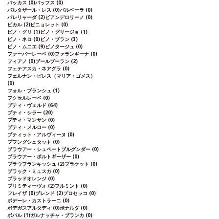
バッカス
(0)
バッフス
(0)
バルタザール・レス
(0)
バルベーラ
(0)
パレリャーダ
(2)
ピアンデロリーノ
(0)
ビカル
(2)
ピニョレット
(0)
ピノ・グリ
(1)
ピノ・グリージョ
(1)
ピノ・ネロ
(0)
ピノ・ブラン
(3)
ピノ・ムニエ
(9)
ピノタージュ
(0)
ファーバーレーベ
(0)
ファランギーナ
(0)
フィアノ
(0)
ブールブーラン
(2)
フェテアスカ・ネアグラ
(0)
フェルナン・ピレス（マリア・ゴメス）
(0)
フォル・ブランシュ
(1)
フクセルレーベ
(0)
プティ・ヴェルド
(64)
プティ・シラー
(20)
プティ・マンサン
(0)
プティ・メルロー
(0)
プティット・アルヴィーヌ
(0)
プフングシュタット
(0)
ブラウアー・シュペートブルグンダー
(0)
ブラウアー・ポルトギーザー
(0)
ブラウフランキッシュ
(2)
ブラケット
(0)
ブラック・ミュスカ
(0)
ブラッドオレンジ
(0)
プリミティーヴォ
(2)
フルミント
(0)
フレイザ
(0)
ブレンド
(2)
プロセッコ
(0)
ポデーレ・カストラーニ
(0)
ボデガスアルタディ
(0)
ボナルダ
(0)
ボバル
(1)
ガルナッチャ・ブランカ
(0)