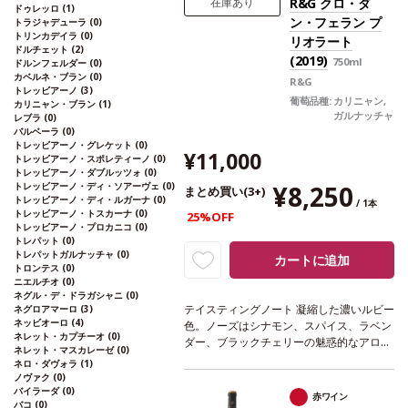
す、ご了承ください。
R&G クロ・ダ
在庫あり
ドゥレッロ
(1)
ン・フェラン プ
トラジャデューラ
(0)
トリンカデイラ
(0)
リオラート
ドルチェット
(2)
(2019)
750ml
ドルンフェルダー
(0)
カベルネ・ブラン
(0)
R&G
トレッビアーノ
(3)
葡萄品種:
カリニャン,
カリニャン・ブラン
(1)
ガルナッチャ
レブラ
(0)
バルベーラ
(0)
トレッビアーノ・グレケット
(0)
¥11,000
トレッビアーノ・スポレティーノ
(0)
トレッビアーノ・ダブルッツォ
(0)
トレッビアーノ・ディ・ソアーヴェ
(0)
¥8,250
まとめ買い(3+)
トレッビアーノ・ディ・ルガーナ
(0)
/ 1本
トレッビアーノ・トスカーナ
(0)
25%OFF
トレッビアーノ・プロカニコ
(0)
トレパット
(0)
トレパットガルナッチャ
(0)
カートに追加
トロンテス
(0)
ニエルチオ
(0)
ネグル・デ・ドラガシャニ
(0)
テイスティングノート
凝縮した濃いルビー
ネグロアマーロ
(3)
ネッビオーロ
(4)
色。ノーズはシナモン、スパイス、ラベン
ネレット・カプチーオ
(0)
ダー、ブラックチェリーの魅惑的なアロマ
ネレット・マスカレーゼ
(0)
を示し、バランスの取れた滑らかなテクス
ネロ・ダヴォラ
(1)
チャーが続く。リッチで濃縮した味わい
ノヴァク
(0)
は、エレガントで複雑。口に含むとシルク
バイラーダ
(0)
赤ワイン
バコ
(0)
のように柔らかいタンニンに、ジューシー