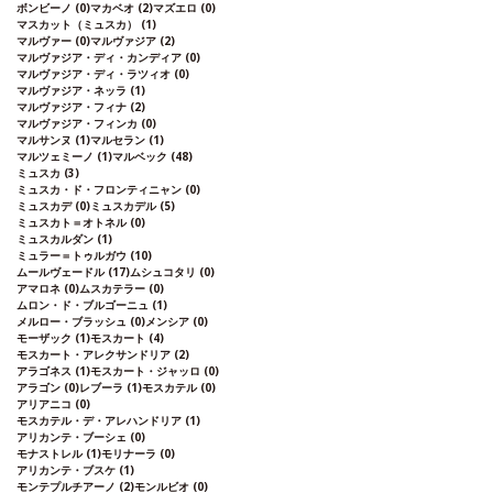
ボンビーノ
(0)
マカベオ
(2)
マズエロ
(0)
マスカット（ミュスカ）
(1)
マルヴァー
(0)
マルヴァジア
(2)
マルヴァジア・ディ・カンディア
(0)
マルヴァジア・ディ・ラツィオ
(0)
マルヴァジア・ネッラ
(1)
マルヴァジア・フィナ
(2)
マルヴァジア・フィンカ
(0)
マルサンヌ
(1)
マルセラン
(1)
マルツェミーノ
(1)
マルベック
(48)
ミュスカ
(3)
ミュスカ・ド・フロンティニャン
(0)
ミュスカデ
(0)
ミュスカデル
(5)
ミュスカト＝オトネル
(0)
ミュスカルダン
(1)
ミュラー＝トゥルガウ
(10)
ムールヴェードル
(17)
ムシュコタリ
(0)
アマロネ
(0)
ムスカテラー
(0)
ムロン・ド・ブルゴーニュ
(1)
メルロー・ブラッシュ
(0)
メンシア
(0)
モーザック
(1)
モスカート
(4)
モスカート・アレクサンドリア
(2)
アラゴネス
(1)
モスカート・ジャッロ
(0)
アラゴン
(0)
レブーラ
(1)
モスカテル
(0)
アリアニコ
(0)
モスカテル・デ・アレハンドリア
(1)
アリカンテ・ブーシェ
(0)
モナストレル
(1)
モリナーラ
(0)
アリカンテ・ブスケ
(1)
モンテプルチアーノ
(2)
モンルビオ
(0)