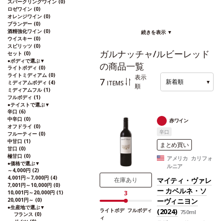
スパークリングワイン
(0)
ロゼワイン
(0)
オレンジワイン
(0)
ブランデー
(0)
酒精強化ワイン
(0)
続きを表示 ▼
ウイスキー
(0)
スピリッツ
(0)
ガルナッチャ/ルビーレッド
セット
(0)
●
ボディで選ぶ
▼
の商品一覧
ライトボディ
(0)
ライトミディアム
(0)
表示
7
新着順
▼
ITEMS
ミディアムボディ
(4)
順
ミディアムフル
(1)
フルボディ
(1)
●
テイストで選ぶ
▼
辛口
(6)
中辛口
(0)
赤ワイン
オフドライ
(0)
辛口
フルーティー
(0)
中甘口
(1)
まとめ買い
甘口
(0)
極甘口
(0)
アメリカ カリフォ
●
価格で選ぶ
▼
ルニア
～4,000円
(2)
4,001円～7,000円
(4)
マイティ・ヴァレ
在庫あり
7,001円～10,000円
(0)
ー カベルネ・ソ
10,001円～20,000円
(1)
3
20,001円～
(0)
ーヴィニヨン
●
生産地で選ぶ
▼
(2024)
ライトボデ
フルボディ
750ml
フランス
(0)
ィ