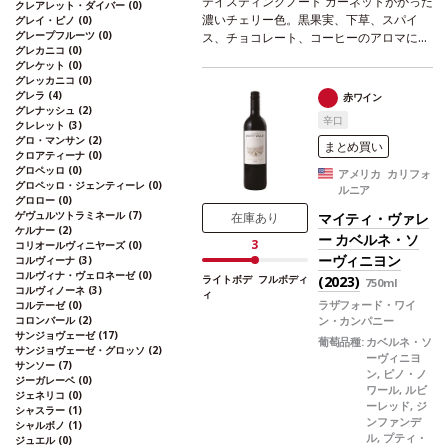
テイスティングノート
ガーネットがかった
クレアレット・ダイバー
(0)
濃いチェリー色。黒果実、下草、スパイ
グレイ・ピノ
(0)
グレープフルーツ
(0)
ス、チョコレート、コーヒーのアロマに、
グレカニコ
(0)
葡萄品種の起源を感じる、しっかりとした
グレケット
(0)
ミネラルを含む。フルボディで、たっぷり
グレッカニコ
(0)
とした濃厚なストラクチャーが口中を満た
グレラ
(4)
赤ワイン
す。上質で滑らかなタンニンはエレガント
グレナッシュ
(2)
辛口
クレレット
(3)
で、フレッシュな余韻の後味は際立ってい
グロ・マンサン
(2)
る。
葡萄品種
テンプラニーリョ 55%、ガ
まとめ買い
クロアティーナ
(0)
ルナッチャ 25%、グラシアーノ 20% ＜
グロペッロ
(0)
アメリカ カリフォ
テンプラニーリョ2014ヴィンテージ；36
グロペッロ・ジェンティーレ
(0)
ルニア
ヵ月熟成-ガルナッチャ2017ヴィンテー
グロロー
(0)
ゲヴュルツトラミネール
(7)
ジ；6ヵ月熟成-グラシアーノ2015ヴィンテ
マイティ・ヴァレ
在庫あり
ケルナー
(2)
ージ；30ヵ月熟成 ブレンド後3ヵ月間瓶
ー カベルネ・ソ
3
コリオールヴィニヤーズ
(0)
内熟成しリリース＞
ーヴィニヨン
コルヴィーナ
(3)
コルヴィナ・ヴェロネーゼ
(0)
(2023)
ライトボデ
フルボディ
750ml
コルヴィノーネ
(3)
ィ
ラザフォード・ワイ
コルテーゼ
(0)
コロンバール
(2)
ン・カンパニー
サンジョヴェーゼ
(17)
葡萄品種:
カベルネ・ソ
サンジョヴェーゼ・グロッソ
(2)
ーヴィニヨ
サンソー
(7)
ン, ピノ・ノ
ジーガレーベ
(0)
ワール, ルビ
ジェネリコ
(0)
ーレッド, ジ
シャスラー
(1)
ンファンデ
シャルボノ
(1)
ル, プティ・
ジュエル
(0)