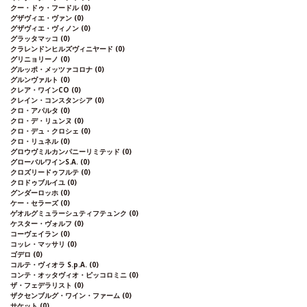
クー・ドゥ・フードル
(0)
グザヴィエ・ヴァン
(0)
グザヴィエ・ヴィノン
(0)
グラッタマッコ
(0)
クラレンドンヒルズヴィニヤード
(0)
グリニョリーノ
(0)
グルッポ・メッツァコロナ
(0)
グルンヴァルト
(0)
クレア・ワインCO
(0)
クレイン・コンスタンシア
(0)
クロ・アパルタ
(0)
クロ・デ・リュンヌ
(0)
クロ・デュ・クロシェ
(0)
クロ・リュネル
(0)
グロウヴミルカンパニーリミテッド
(0)
グローバルワインS.A.
(0)
クロズリードゥフルテ
(0)
クロドゥブルイユ
(0)
グンダーロッホ
(0)
ケー・セラーズ
(0)
ゲオルグミュラーシュティフテュンク
(0)
ケスター・ヴォルフ
(0)
コーヴェイラン
(0)
コッレ・マッサリ
(0)
ゴデロ
(0)
コルテ・ヴィオラ S.p.A.
(0)
コンテ・オッタヴィオ・ピッコロミニ
(0)
ザ・フェデラリスト
(0)
ザクセンブルグ・ワイン・ファーム
(0)
サケット
(0)