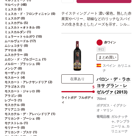
マルツェミーノ
(1)
マルベック
(48)
ミュスカ
(3)
テイスティングノート
濃い紫色。熟した赤
ミュスカ・ド・フロンティニャン
(0)
ミュスカデ
(0)
果実やベリー、胡椒などのリッチなスパイ
ミュスカデル
(5)
スの生き生きとしたノーズを示す。シルク
ミュスカト＝オトネル
(0)
のように滑らかな口当たりは、長く心地よ
ミュスカルダン
(1)
いフィニッシュへと続く。
合う料理
焼き
ミュラー＝トゥルガウ
(10)
肉、焼き野菜、キムチのようなスパイスの
ムールヴェードル
(17)
赤ワイン
ムシュコタリ
(0)
効いた一品などと好相性。イベリコハムや
辛口
アマロネ
(0)
チョリソーなど、伝統的なスペイン料理と
ムスカテラー
(0)
も愉しめる。
葡萄品種
100% ガルナッチ
まとめ買い
ムロン・ド・ブルゴーニュ
(1)
ャ
*本ヴィンテージが在庫切れの場合、在
メルロー・ブラッシュ
(0)
スペイン カリニェ
庫があり価格が同様の場合は自動的に次の
メンシア
(0)
ナ
モーザック
(1)
ヴィンテージに変更されます、ご了承くだ
モスカート
(4)
さい。
バロン・デ・ラホ
在庫あり
モスカート・アレクサンドリア
(2)
ヨサ グラン・レ
アラゴネス
(1)
5
モスカート・ジャッロ
(0)
ゼルヴァ (2013)
アラゴン
(0)
ライトボデ
フルボディ
750ml
レブーラ
(1)
ィ
モスカテル
(0)
ボデガス・イグナシ
アリアニコ
(0)
オ・マリン
モスカテル・デ・アレハンドリア
(1)
葡萄品種:
ガルナッチ
アリカンテ・ブーシェ
(0)
ャ, テンプラ
モナストレル
(1)
ニーリョ, カ
モリナーラ
(0)
リニェーナ
アリカンテ・ブスケ
(1)