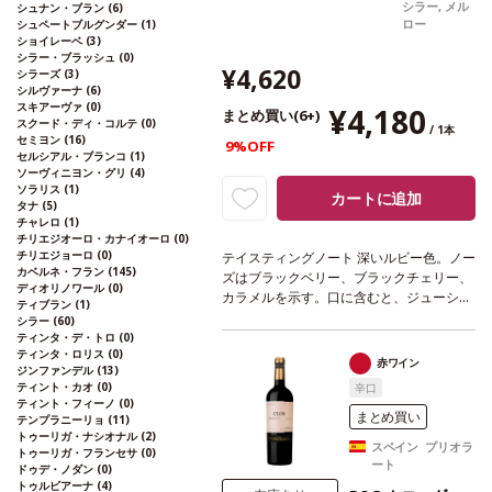
シラー, メル
シュナン・ブラン
(6)
ロー
シュペートブルグンダー
(1)
ショイレーベ
(3)
シラー・ブラッシュ
(0)
¥4,620
シラーズ
(3)
シルヴァーナ
(6)
スキアーヴァ
(0)
¥4,180
まとめ買い(6+)
スクード・ディ・コルテ
(0)
/ 1本
セミヨン
(16)
9%OFF
セルシアル・ブランコ
(1)
ソーヴィニヨン・グリ
(4)
ソラリス
(1)
カートに追加
タナ
(5)
チャレロ
(1)
チリエジオーロ・カナイオーロ
(0)
チリエジョーロ
(0)
テイスティングノート
深いルビー色。ノー
カベルネ・フラン
(145)
ズはブラックベリー、ブラックチェリー、
ディオリノワール
(0)
カラメルを示す。口に含むと、ジューシー
ティブラン
(1)
なプラムやブラックベリーの風味が広が
シラー
(60)
り、柔らかいタンニンや酸味を感じ、スム
ティンタ・デ・トロ
(0)
ティンタ・ロリス
(0)
ーズなフィニッシュへと導かれる。
葡萄品
赤ワイン
ジンファンデル
(13)
種
カベルネ・ソーヴィニヨン 85%、ピ
ティント・カオ
(0)
辛口
ノ・ノワール 5%、ルビー・レッド 4%、
ティント・フィーノ
(0)
ジンファンデル 2%、プティ・シラー
まとめ買い
テンプラニーリョ
(11)
2%、メルロー 2%
*本ヴィンテージが在庫
トゥーリガ・ナシオナル
(2)
スペイン プリオラ
トゥーリガ・フランセサ
(0)
切れの場合、在庫があり価格が同様の場合
ート
ドゥデ・ノダン
(0)
は自動的に次のヴィンテージに変更されま
トゥルビアーナ
(4)