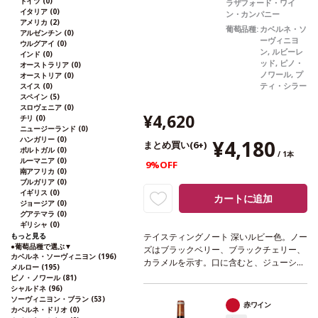
ドイツ
(0)
ラザフォード・ワイ
イタリア
(0)
ン・カンパニー
アメリカ
(2)
葡萄品種:
カベルネ・ソ
アルゼンチン
(0)
ーヴィニヨ
ウルグアイ
(0)
ン, ルビーレ
インド
(0)
ッド, ピノ・
オーストラリア
(0)
ノワール, プ
オーストリア
(0)
ティ・シラー
スイス
(0)
スペイン
(5)
スロヴェニア
(0)
¥4,620
チリ
(0)
ニュージーランド
(0)
ハンガリー
(0)
¥4,180
まとめ買い(6+)
ポルトガル
(0)
/ 1本
ルーマニア
(0)
9%OFF
南アフリカ
(0)
ブルガリア
(0)
イギリス
(0)
カートに追加
ジョージア
(0)
グアテマラ
(0)
ギリシャ
(0)
もっと見る
テイスティングノート
深いルビー色。ノー
●
葡萄品種で選ぶ
▼
ズはブラックベリー、ブラックチェリー、
カベルネ・ソーヴィニヨン
(196)
カラメルを示す。口に含むと、ジューシー
メルロー
(195)
なプラムやブラックベリーの風味が広が
ピノ・ノワール
(81)
り、柔らかいタンニンや酸味を感じ、スム
シャルドネ
(96)
ソーヴィニヨン・ブラン
(53)
ーズなフィニッシュへと導かれる。
葡萄品
赤ワイン
カベルネ・ドリオ
(0)
種
カベルネ・ソーヴィニヨン 80%、ルビ