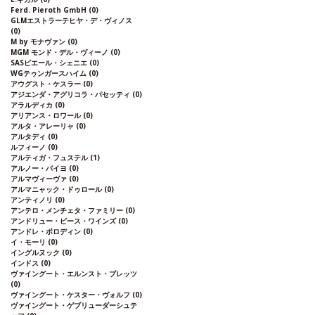
Ferd. Pieroth GmbH
(0)
GLMエストラーテヒヤ・デ・ヴィノス
(0)
M by モナヴァン
(0)
MGM モンド・デル・ヴィーノ
(0)
SASピエール・シェニエ
(0)
WGテゥンガースハイム
(0)
アウグスト・ケスラー
(0)
アジエンダ・アグリコラ・パセッティ
(0)
アラルディカ
(0)
アリアンス・ロワール
(0)
アルタ・アレーリャ
(0)
アルタディ
(0)
ルフィーノ
(0)
アルティガ・フュステル
(1)
アルノー・バイヨ
(0)
アルマヴィーヴァ
(0)
アルマニャック・ドゥロール
(0)
アンティノリ
(0)
アンテロ・メンチェタ・ファミリー
(0)
アンドリュー・ピース・ワインズ
(0)
アンドレ・ボロディン
(0)
イ・モーリ
(0)
イングルヌック
(0)
インドス
(0)
ヴァイングート・エルンスト・ブレッツ
(0)
ヴァイングート・ケスター・ヴォルフ
(0)
ヴァイングート・ゲブリューダーシュテ