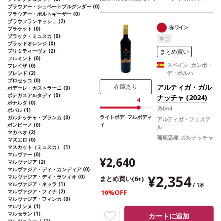
きになってもらえる味わいだよ！と言われ
イシーなニュアンスにバニラやコーヒーの
ブラウアー・シュペートブルグンダー
(0)
たイチオシです。濃厚な味わいがお好きな
ブラウアー・ポルトギーザー
(0)
含みが加わる。口に含むと、肉厚で洗練さ
方や、酸味が苦手な方に。
ブラウフランキッシュ
(2)
れたタンニンを感じる。
合う料理
肉の煮込
赤ワイン
ブラケット
(0)
み料理、パスタ、半熟成チーズ、タパスな
ブラック・ミュスカ
(0)
辛口
どと好相性。
葡萄品種
100% ガルナッチ
ブラッドオレンジ
(0)
ャ
*本ヴィンテージが在庫切れの場合、在
プリミティーヴォ
(2)
まとめ買い
フルミント
(0)
庫があり価格が同様の場合は自動的に次の
スペイン カンポ・
フレイザ
(0)
ヴィンテージに変更されます、ご了承くだ
デ・ボルハ
ブレンド
(2)
さい。
プロセッコ
(0)
アルティガ・ガル
在庫あり
ポデーレ・カストラーニ
(0)
ボデガスアルタディ
(0)
ナッチャ (2024)
4
ボナルダ
(0)
750ml
ボバル
(1)
ライトボデ
フルボディ
ガルナッチャ・ブランカ
(0)
アルティガ・フュステ
ィ
ボンビーノ
(0)
ル
マカベオ
(2)
葡萄品種:
ガルナッチャ
マズエロ
(0)
マスカット（ミュスカ）
(1)
マルヴァー
(0)
¥2,640
マルヴァジア
(2)
マルヴァジア・ディ・カンディア
(0)
¥2,354
マルヴァジア・ディ・ラツィオ
(0)
まとめ買い(6+)
マルヴァジア・ネッラ
(1)
/ 1本
マルヴァジア・フィナ
(2)
10%OFF
マルヴァジア・フィンカ
(0)
マルサンヌ
(1)
マルセラン
(1)
カートに追加