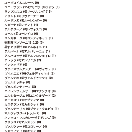
ユービロイムスレーベ
(0)
ユニ・ブラン
(15)
アリゴテ
(0)
ラボソ
(0)
ランブルスコ
(0)
リースリング
(19)
アリント
(0)
リヴァーナー
(0)
ルーサンヌ
(8)
ルーレンダー
(0)
ルガーナ
(0)
レゲント
(1)
アルテジーノ
(0)
レフォスコ
(0)
ロール
(2)
ローレイロ
(0)
ロンガネージ
(0)
ロンディネッラ
(3)
交配種マンゾーニ13.0.25
(0)
黒すぐり果汁
(0)
アルネイス
(1)
アルバーナ
(0)
アルバリーニョ
(1)
アルバロッサ
(0)
アルフロシェイロ
(1)
アレッラ
(0)
アンソニカ
(2)
インツォリア
(0)
ヴァイスブルグンダー
(4)
ヴィウラ
(3)
ヴィオニエ
(16)
ヴェルディッキオ
(2)
ヴェルデホ
(0)
ヴェルドゥッツォ
(0)
ヴェルナッチャ
(0)
ヴェルメンティーノ
(8)
エイレンフェルザー
(0)
エナンチオ
(0)
エルミタージュ
(0)
エンクルザード
(2)
オーセロワ
(1)
オプティマ
(0)
カステラン
(1)
カタラット
(0)
ヴェルデーリョ
(0)
プティ・クルビュ
(1)
マルヴォワジー(トゥルバ）
(0)
ネレッロ・マスカレーゼ
(1)
リンゴ
(0)
グリッロ
(1)
マルスラン
(0)
ヴァルツァー
(0)
コロリーノ
(4)
ルカツィテリ
(0)
キシィ
(0)