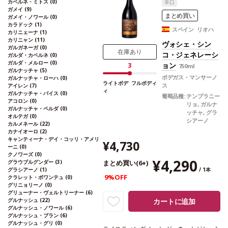
カベルネ・ミトス
(0)
辛口
ー・レッド 10%、ピノ・ノワール 5%、プ
ガメイ
(9)
ティ・シラー 5%
*本ヴィンテージが在庫
まとめ買い
ガメイ・ノワール
(0)
切れの場合、在庫があり価格が同様の場合
カラドック
(1)
スペイン リオハ
カリニェーナ
(1)
は自動的に次のヴィンテージに変更されま
カリニャン
(11)
す、ご了承ください。
ヴォシェ・シン
ガルガネーガ
(0)
在庫あり
コ・ジェネレーシ
ガルダ・カベルネ
(0)
ガルダ・メルロー
(0)
ョン
3
750ml
ガルナッチャ
(5)
ボデガス・マンサーノ
ガルナッチャ・ローハ
(0)
ライトボデ
フルボディ
ス
アイレン
(7)
ィ
ガルナッチャ・パイス
(0)
葡萄品種:
テンプラニー
アコロン
(0)
リョ, ガルナ
ガルナッチャ・ペルダ
(0)
ッチャ, グラ
オルテガ
(0)
シアーノ
カルメネール
(22)
カナイオーロ
(2)
キャンティーナ・デイ・コッリ・アメリ
¥4,730
ーニ
(0)
クノワーズ
(0)
¥4,290
グラウブルグンダー
(3)
まとめ買い(6+)
グラシアーノ
(1)
/ 1本
9%OFF
クラレット・ボワンテュ
(0)
グリニョリーノ
(0)
グリューナー・ヴェルトリーナー
(6)
グルナッシュ
(22)
カートに追加
グルナッシュ・ノワール
(6)
グルナッシュ・ブラン
(6)
グルナッシュ・グリ
(0)