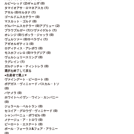
ルビーレッド
(2)
ギャムザ
(0)
タマイオアサ・ロマネアスカ
(1)
アサル
(0)
サルタナ
(1)
ゴールドムスカテラー
(0)
マスカット・ゴルド
(0)
ゲルバームスカテラー
(0)
アブリュー
(2)
ブラウブルガー
(1)
ツヴァイゲルト
(1)
オレンジ
(0)
リボッラ・ジャッラ
(0)
ヴュルツァー
(0)
サペラヴィ
(1)
アギオルギティコ
(0)
ロディティス・アレポウ
(0)
モスホフィレロ
(0)
マラグジア
(0)
ヴェルシュリースリング
(0)
ラグレイン
(1)
ガルナッチャ・ティントレラ
(0)
選択を終了して戻る
●
生産者で選ぶ
▼
ヴァイングート・ピーロート
(0)
ボデガス・ヴィニャード パスカル・トソ
(0)
パナメラ
(0)
ホワイトへイヴン・ワイン・カンパニー
(0)
ジェラール・ベルトラン
(0)
セコイア・グロウヴ・ヴィニヤード
(0)
シャンパーニュ・ボワゼル
(0)
メナージュ・ア・トロワ
(0)
ピーロート・エステート
(0)
ボール・フォーラス&フェア・アラニー
(0)