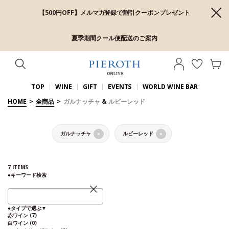
【500円OFF】メルマガ登録で割引クーポンプレゼント
夏季期間クール便配送のご案内
TOP
WINE
GIFT
EVENTS
WORLD WINE BAR
HOME
>
全商品
>
ガルナッチャ
&
ルビーレッド
ガルナッチャ
ルビーレッド
×
×
7
ITEMS
●
キーワード検索
●
タイプで選ぶ
▼
赤ワイン
(7)
白ワイン
(0)