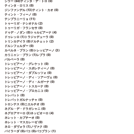
シラー
(60)
ティンタ・デ・トロ
(0)
ティンタ・ロリス
(0)
ジンファンデル
(13)
ティント・カオ
(0)
ティント・フィーノ
(0)
テンプラニーリョ
(11)
トゥーリガ・ナシオナル
(2)
トゥーリガ・フランセサ
(0)
ドゥデ・ノダン
(0)
トゥルビアーナ
(4)
ドゥレッロ
(1)
トラジャデューラ
(0)
トリンカデイラ
(0)
ドルチェット
(2)
ドルンフェルダー
(0)
カベルネ・ブラン
(0)
トレッビアーノ
(3)
カリニャン・ブラン
(1)
レブラ
(0)
バルベーラ
(0)
トレッビアーノ・グレケット
(0)
トレッビアーノ・スポレティーノ
(0)
トレッビアーノ・ダブルッツォ
(0)
トレッビアーノ・ディ・ソアーヴェ
(0)
トレッビアーノ・ディ・ルガーナ
(0)
トレッビアーノ・トスカーナ
(0)
トレッビアーノ・プロカニコ
(0)
トレパット
(0)
トレパットガルナッチャ
(0)
トロンテス
(0)
ニエルチオ
(0)
ネグル・デ・ドラガシャニ
(0)
ネグロアマーロ
(3)
ネッビオーロ
(4)
ネレット・カプチーオ
(0)
ネレット・マスカレーゼ
(0)
ネロ・ダヴォラ
(1)
ノヴァク
(0)
バイラーダ
(0)
バコ
(0)
バコブラン
(1)