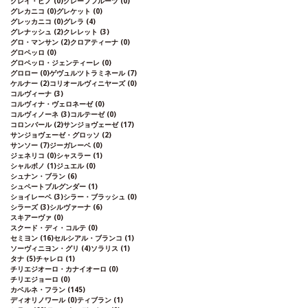
グレイ・ピノ
(0)
グレープフルーツ
(0)
グレカニコ
(0)
グレケット
(0)
グレッカニコ
(0)
グレラ
(4)
グレナッシュ
(2)
クレレット
(3)
グロ・マンサン
(2)
クロアティーナ
(0)
グロペッロ
(0)
グロペッロ・ジェンティーレ
(0)
グロロー
(0)
ゲヴュルツトラミネール
(7)
ケルナー
(2)
コリオールヴィニヤーズ
(0)
コルヴィーナ
(3)
コルヴィナ・ヴェロネーゼ
(0)
コルヴィノーネ
(3)
コルテーゼ
(0)
コロンバール
(2)
サンジョヴェーゼ
(17)
サンジョヴェーゼ・グロッソ
(2)
サンソー
(7)
ジーガレーベ
(0)
ジェネリコ
(0)
シャスラー
(1)
シャルボノ
(1)
ジュエル
(0)
シュナン・ブラン
(6)
シュペートブルグンダー
(1)
ショイレーベ
(3)
シラー・ブラッシュ
(0)
シラーズ
(3)
シルヴァーナ
(6)
スキアーヴァ
(0)
スクード・ディ・コルテ
(0)
セミヨン
(16)
セルシアル・ブランコ
(1)
ソーヴィニヨン・グリ
(4)
ソラリス
(1)
タナ
(5)
チャレロ
(1)
チリエジオーロ・カナイオーロ
(0)
チリエジョーロ
(0)
カベルネ・フラン
(145)
ディオリノワール
(0)
ティブラン
(1)