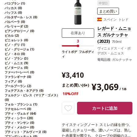
中甘口
バコブラン
(1)
なストラクチャーと素晴らしい深味を感じ
バッカス
(0)
る。フレッシュでフルーティーさが広が
まとめ買い
バッフス
(0)
る、緻密でエレガントな一本。
合う料理
バルタザール・レス
(0)
スペイン トレド
赤肉、シチュー、ジビエ、ハードチーズ、
バルベーラ
(0)
パレリャーダ
(2)
青魚、魚のキャセロール、チョコレートな
レガード・ムニョ
ピアンデロリーノ
(0)
どと合う
葡萄品種
カリニャン 62%、ガル
在庫あり
ス ガルナッチャ
ビカル
(2)
ナッチャ 38%
造り手情報
R&Gプロジェク
ピニョレット
(0)
(2023)
3
750ml
トは2010年、フランスの著名なワインメ
ピノ・グリ
(1)
ヴィニェドス・イ・ボ
ーカーでありコンサルタントでもあるミシ
ピノ・グリージョ
(1)
ライトボデ
フルボディ
デガス・ムニョス
ピノ・ネロ
(0)
ェル・ロランが、アラエックス・グランの
ィ
ピノ・ブラン
(3)
葡萄品種:
ガルナッチャ
創業者兼CEOであるハビエル・ガラレタと
ピノ・ムニエ
(9)
協力し、スペインの最高のテロワールでプ
ピノタージュ
(0)
レミアムワインを生産することに合意し、
ファーバーレーベ
(0)
¥3,410
スタートしました。フランスとスペインの
ファランギーナ
(0)
フィアノ
(0)
2つの文化、そしてロランが造るクラシッ
¥3,069
まとめ買い(6+)
ブールブーラン
(2)
クかつ国際的なワインスタイルと、アラエ
/ 1本
フェテアスカ・ネアグラ
(0)
ックス・グラン・スペイン・ファインワイ
10%OFF
フェルナン・ピレス（マリア・ゴメス）
ンズのワインに象徴されるモダンなワイン
(0)
スが融合しています。 EC担当Oの感想：良
フォル・ブランシュ
(1)
カートに追加
フクセルレーベ
(0)
い意味で「スペイン・プリオラート」のイ
プティ・ヴェルド
(64)
メージを変えてくれた、至極の1本です。
プティ・シラー
(20)
複雑な香りと滑らかで奥行きのある味わい
プティ・マンサン
(0)
テイスティングノート
スミレの縁を持つ、
は、ワインに集中して飲みたい日にぜひあ
プティ・メルロー
(0)
凝縮したチェリー色。濃いノーズは、熟し
けてみてください。生産者からも絶対皆好
プティット・アルヴィーヌ
(0)
た赤果実が際立ち、クローブや胡椒のスパ
プフングシュタット
(0)