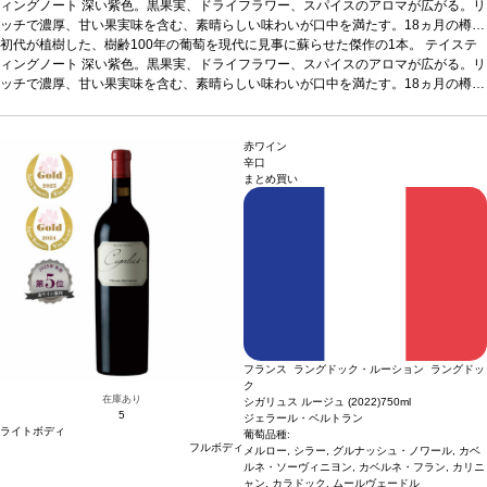
ィングノート
深い紫色。黒果実、ドライフラワー、スパイスのアロマが広がる。リ
ッチで濃厚、甘い果実味を含む、素晴らしい味わいが口中を満たす。18ヵ月の樽熟
成が、複雑さと長い余韻の後味をもたらしている。
初代が植樹した、樹齢100年の葡萄を現代に見事に蘇らせた傑作の1本。
合う料理
ラムラック、グリル
テイステ
肉、地中海料理などと好相性
ィングノート
深い紫色。黒果実、ドライフラワー、スパイスのアロマが広がる。リ
葡萄品種
カリニャン、グルナッシュ・ノワール
*本ヴ
ィンテージが在庫切れの場合、在庫があり価格が同様の場合は自動的に次のヴィン
ッチで濃厚、甘い果実味を含む、素晴らしい味わいが口中を満たす。18ヵ月の樽熟
テージに変更されます、ご了承ください。
成が、複雑さと長い余韻の後味をもたらしている。
合う料理
ラムラック、グリル
肉、地中海料理などと好相性
葡萄品種
カリニャン、グルナッシュ・ノワール
*本ヴ
ィンテージが在庫切れの場合、在庫があり価格が同様の場合は自動的に次のヴィン
赤ワイン
テージに変更されます、ご了承ください。
辛口
まとめ買い
フランス ラングドック・ルーション ラングドッ
ク
在庫あり
シガリュス ルージュ (2022)
750ml
5
ジェラール・ベルトラン
ライトボディ
葡萄品種:
フルボディ
メルロー, シラー, グルナッシュ・ノワール, カベ
ルネ・ソーヴィニヨン, カベルネ・フラン, カリニ
ャン, カラドック, ムールヴェードル