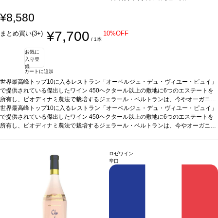
¥8,580
¥7,700
まとめ買い(3+)
10%OFF
/ 1本
お気に
入り登
録
カートに追加
世界最高峰トップ10に入るレストラン「オーベルジュ・デュ・ヴィユー・ピュイ」
で提供されている傑出したワイン 450ヘクタール以上の敷地に6つのエステートを
所有し、ビオディナミ農法で栽培するジェラール・ベルトランは、今やオーガニッ
ク農法実践リーダーの一員である。農法への配慮だけでなく、次世代のための環境
世界最高峰トップ10に入るレストラン「オーベルジュ・デュ・ヴィユー・ピュイ」
保護を会社理念に据えている。今では、シガリュスはその土地のビオディナミ農法
で提供されている傑出したワイン 450ヘクタール以上の敷地に6つのエステートを
ワインの基準となっている。その地方の地中海の影響がエステートの名に反映され
所有し、ビオディナミ農法で栽培するジェラール・ベルトランは、今やオーガニッ
ている。
ク農法実践リーダーの一員である。農法への配慮だけでなく、次世代のための環境
テイスティングノート
マホガニーの色合いを帯びた濃いルビー色。素晴
らしく熟した黒果実、グリルしたスパイス、トーストしたオーク香の凝縮した力強
保護を会社理念に据えている。今では、シガリュスはその土地のビオディナミ農法
いブーケを示す。口に含むとジューシーで豊潤、ビロードのように滑らかなタンニ
ワインの基準となっている。その地方の地中海の影響がエステートの名に反映され
ロゼワイン
ンを伴う。ブラックベリー、ブラックチェリー、プラムのアロマが再び表れ、複雑
ている。
テイスティングノート
マホガニーの色合いを帯びた濃いルビー色。素晴
辛口
な焦臭を含み、ミントのニュアンスへと導かれる。フィニッシュの余韻は長く、バ
らしく熟した黒果実、グリルしたスパイス、トーストしたオーク香の凝縮した力強
ランスは完璧。
いブーケを示す。口に含むとジューシーで豊潤、ビロードのように滑らかなタンニ
合う料理
ローストした赤身肉、家きんのソース添え、熟成チーズ
などと好相性
ンを伴う。ブラックベリー、ブラックチェリー、プラムのアロマが再び表れ、複雑
葡萄品種
メルロー、シラー、グルナッシュ・ノワール、カベルネ・
ソーヴィニヨン、カベルネ・フラン、カリニャン、カラドック、ムールヴェードル
な焦臭を含み、ミントのニュアンスへと導かれる。フィニッシュの余韻は長く、バ
認証
ランスは完璧。
デメテール、EUリーフ認証
合う料理
ローストした赤身肉、家きんのソース添え、熟成チーズ
*本ヴィンテージが在庫切れの場合、在庫があり価
格が同様の場合は自動的に次のヴィンテージに変更されます、ご了承ください。
などと好相性
葡萄品種
メルロー、シラー、グルナッシュ・ノワール、カベルネ・