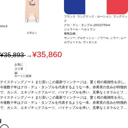
ソーヴィニヨン、カベルネ・フラン、カリニャン、カラドック、ムールヴェードル
認証
デメテール、EUリーフ認証
*本ヴィンテージが在庫切れの場合、在庫があり価
格が同様の場合は自動的に次のヴィンテージに変更されます、ご了承ください。
フランス ラングドック・ルーション ラングドッ
ク
クロ・デュ・タンプル (2022)
750ml
SALE
ジェラール・ベルトラン
在庫あり
葡萄品種:
サンソー, グルナッシュ・ノワール, シラー, ムー
ルヴェードル, ヴィオニエ
¥35,860
¥35,893
→
お気に
入り登
録
カートに追加
テイスティングノート
まだ若いこの最新ヴィンテージは、驚く程の複雑性を示し、
今後数十年はクロ・デュ・タンプルを代表するような一本。赤果実の含みが特徴的
で、カシス、エキゾチックフルーツ、パイナップルを伴い、見事なミネラルとフレ
ッシュさを併せ持つ。アロマの余韻が口の中でも続き、滑らかでフルボディのワイ
テイスティングノート
まだ若いこの最新ヴィンテージは、驚く程の複雑性を示し、
ンが弾ける。
今後数十年はクロ・デュ・タンプルを代表するような一本。赤果実の含みが特徴的
合う料理
ロブスターやホタテなどと好相性
葡萄品種
41% サンソー、
38% グルナッシュ・ノワール、11% シラー、7% ムールヴェードル、3% ヴィオニ
で、カシス、エキゾチックフルーツ、パイナップルを伴い、見事なミネラルとフレ
エ
ッシュさを併せ持つ。アロマの余韻が口の中でも続き、滑らかでフルボディのワイ
認証
デメテール（オーガニック/バイオダイナミック）
*本ヴィンテージが在庫
切れの場合、在庫があり価格が同様の場合は自動的に次のヴィンテージに変更され
ンが弾ける。
合う料理
ロブスターやホタテなどと好相性
葡萄品種
41% サンソー、
ます、ご了承ください。
38% グルナッシュ・ノワール、11% シラー、7% ムールヴェードル、3% ヴィオニ