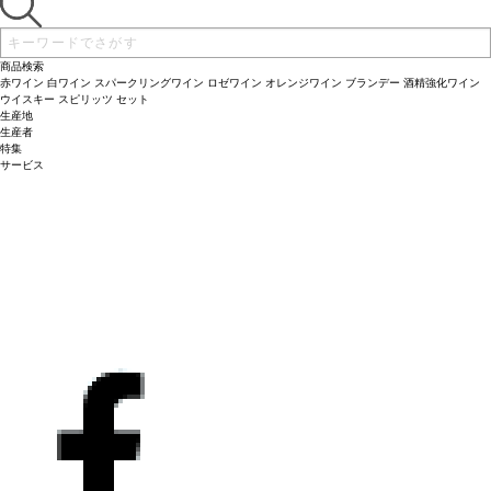
エ
認証
デメテール（オーガニック/バイオダイナミック）
*本ヴィンテージが在庫
切れの場合、在庫があり価格が同様の場合は自動的に次のヴィンテージに変更され
ます、ご了承ください。
商品検索
赤ワイン
白ワイン
スパークリングワイン
ロゼワイン
オレンジワイン
ブランデー
酒精強化ワイン
ウイスキー
スピリッツ
セット
生産地
生産者
特集
サービス