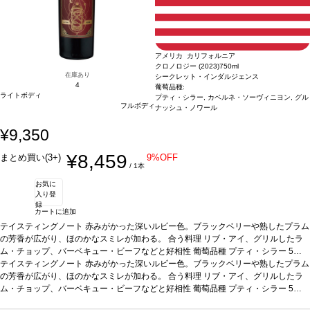
アメリカ カリフォルニア
クロノロジー (2023)
750ml
在庫あり
シークレット・インダルジェンス
4
葡萄品種:
ライトボディ
プティ・シラー, カベルネ・ソーヴィニヨン, グル
フルボディ
ナッシュ・ノワール
¥9,350
¥8,459
まとめ買い(3+)
9%OFF
/ 1本
お気に
入り登
録
カートに追加
テイスティングノート
赤みがかった深いルビー色。ブラックベリーや熟したプラム
の芳香が広がり、ほのかなスミレが加わる。
合う料理
リブ・アイ、グリルしたラ
ム・チョップ、バーベキュー・ビーフなどと好相性
葡萄品種
プティ・シラー 5
0%、カベルネ・ソーヴィニョン 45%, グルナッシュ・ノワール 5%
テイスティングノート
赤みがかった深いルビー色。ブラックベリーや熟したプラム
*本ヴィンテー
ジが在庫切れの場合、在庫があり価格が同様の場合は自動的に次のヴィンテージに
の芳香が広がり、ほのかなスミレが加わる。
合う料理
リブ・アイ、グリルしたラ
変更されますのでご了承ください。
ム・チョップ、バーベキュー・ビーフなどと好相性
葡萄品種
プティ・シラー 5
0%、カベルネ・ソーヴィニョン 45%, グルナッシュ・ノワール 5%
*本ヴィンテー