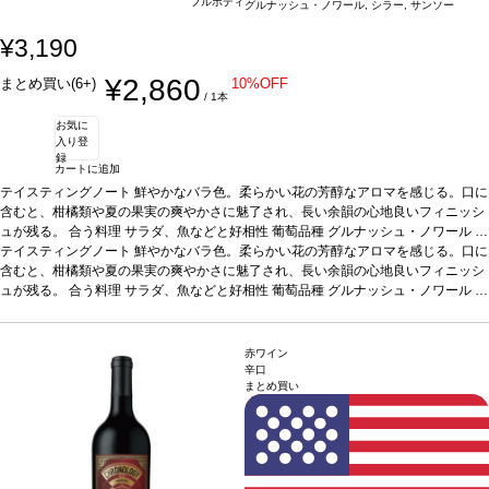
フルボディ
グルナッシュ・ノワール, シラー, サンソー
¥3,190
¥2,860
まとめ買い(6+)
10%OFF
/ 1本
お気に
入り登
録
カートに追加
テイスティングノート
鮮やかなバラ色。柔らかい花の芳醇なアロマを感じる。口に
含むと、柑橘類や夏の果実の爽やかさに魅了され、長い余韻の心地良いフィニッシ
ュが残る。
合う料理
サラダ、魚などと好相性
葡萄品種
グルナッシュ・ノワール 9
0%、シラー 5%、サンソー 5%
テイスティングノート
鮮やかなバラ色。柔らかい花の芳醇なアロマを感じる。口に
認証
HVE認証
*本ヴィンテージが在庫切れの場合、
在庫があり価格が同様の場合は自動的に次のヴィンテージに変更されます、ご了承
含むと、柑橘類や夏の果実の爽やかさに魅了され、長い余韻の心地良いフィニッシ
ください。
ュが残る。
合う料理
サラダ、魚などと好相性
葡萄品種
グルナッシュ・ノワール 9
0%、シラー 5%、サンソー 5%
認証
HVE認証
*本ヴィンテージが在庫切れの場合、
在庫があり価格が同様の場合は自動的に次のヴィンテージに変更されます、ご了承
ください。
赤ワイン
辛口
まとめ買い