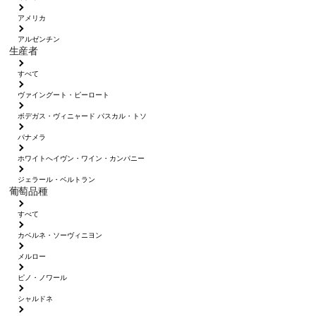
アメリカ
アルゼンチン
生産者
すべて
ヴァイングート・ピーロート
ボデガス・ヴィニャード パスカル・トソ
パナメラ
ホワイトへイヴン・ワイン・カンパニー
ジェラール・ベルトラン
葡萄品種
すべて
カベルネ・ソーヴィニヨン
メルロー
ピノ・ノワール
シャルドネ