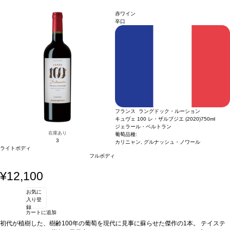
ジが在庫切れの場合、在庫があり価格が同様の場合は自動的に次のヴィンテージに
変更されますのでご了承ください。
赤ワイン
辛口
フランス ラングドック・ルーション
キュヴェ 100 レ・ザルブジエ (2020)
750ml
ジェラール・ベルトラン
在庫あり
葡萄品種:
3
カリニャン, グルナッシュ・ノワール
ライトボディ
フルボディ
¥12,100
お気に
入り登
録
カートに追加
初代が植樹した、樹齢100年の葡萄を現代に見事に蘇らせた傑作の1本。
テイステ