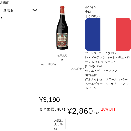
表示順
赤ワイン
新着順
辛口
まとめ買い
▼
フランス ローヌヴァレー
在庫あり
レ・ドーファン コート・デュ・ロ
5
ーヌ レゼルヴ ルージュ
ライトボディ
(2024)
750ml
フルボディ
セリエ・デ・ドーファン
葡萄品種:
グルナッシュ・ノワール, シラー,
ムールヴェードル, カリニャン, マ
ルセラン
¥3,190
¥2,860
まとめ買い(6+)
10%OFF
/ 1本
お気に
入り登
録