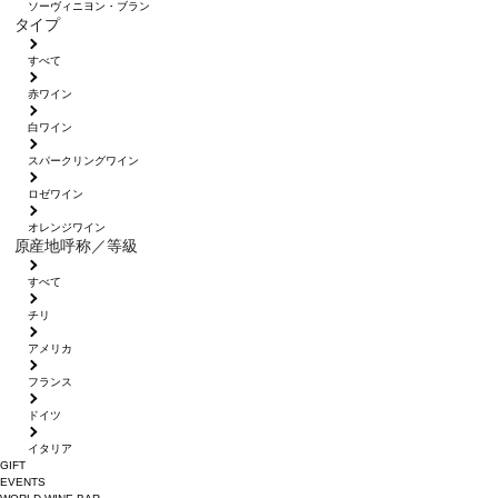
ソーヴィニヨン・ブラン
タイプ
すべて
赤ワイン
白ワイン
スパークリングワイン
ロゼワイン
オレンジワイン
原産地呼称／等級
すべて
チリ
アメリカ
フランス
ドイツ
イタリア
GIFT
EVENTS