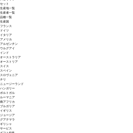
セット
生産地一覧
生産者一覧
品種一覧
生産国
フランス
ドイツ
イタリア
アメリカ
アルゼンチン
ウルグアイ
インド
オーストラリア
オーストリア
スイス
スペイン
スロヴェニア
チリ
ニュージーランド
ハンガリー
ポルトガル
ルーマニア
南アフリカ
ブルガリア
イギリス
ジョージア
グアテマラ
ギリシャ
サービス
ギフト特集