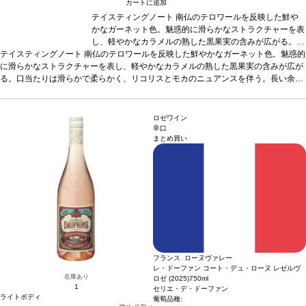
カートに追加
テイスティングノート
南仏のテロワールを反映した鮮や
かなガーネット色。魅惑的に滑らかなストラクチャーを表
し、軽やかなカラメルの熟した黒果実の含みが広がる。口
テイスティングノート
南仏のテロワールを反映した鮮やかなガーネット色。魅惑的
当たりは滑らかで柔らかく、リコリスとモカのニュアンス
に滑らかなストラクチャーを表し、軽やかなカラメルの熟した黒果実の含みが広が
を伴う。長い余韻が続き、タンニンは完璧に溶け込んでい
る。口当たりは滑らかで柔らかく、リコリスとモカのニュアンスを伴う。長い余韻
る。
合う料理
肉、チーズなどと好相性
葡萄品種
グルナッ
が続き、タンニンは完璧に溶け込んでいる。
シュ・ノワール 46%、シラー 43%、ムールヴェードル
合う料理
肉、チーズなどと好相性
葡
萄品種
グルナッシュ・ノワール 46%、シラー 43%、ムールヴェードル 5%、カリ
5%、カリニャン 3%、マルスラン 3%
認証
HVE認証
*本
ニャン 3%、マルスラン 3%
ヴィンテージが在庫切れの場合、在庫があり価格が同様の
認証
HVE認証
*本ヴィンテージが在庫切れの場合、在
ロゼワイン
庫があり価格が同様の場合は自動的に次のヴィンテージに変更されます、ご了承く
場合は自動的に次のヴィンテージに変更されます、ご了承
辛口
まとめ買い
ださい。
ください。
フランス ローヌヴァレー
レ・ドーファン コート・デュ・ローヌ レゼルヴ
在庫あり
ロゼ (2025)
750ml
1
セリエ・デ・ドーファン
ライトボディ
葡萄品種: