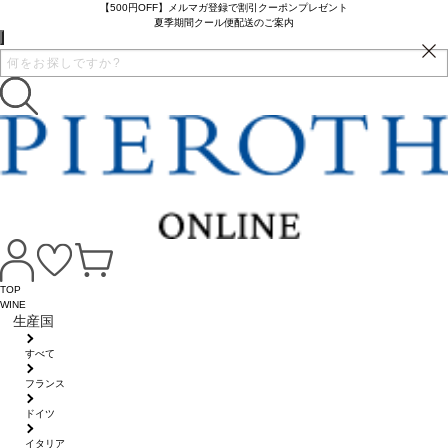
【500円OFF】メルマガ登録で割引クーポンプレゼント
夏季期間クール便配送のご案内
TOP
WINE
生産国
すべて
フランス
ドイツ
イタリア