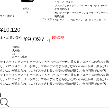
イタリア ヴェネト
ヴァルポリチェッラ アマローネ モンティゴーリ
在庫あり
(2020)
750ml
5
カンティーナ・ヴァルポリチェッラ・ネグラール
ライトボディ
葡萄品種:
フルボディ
コルヴィーナ, コルヴィノーネ, ロンディネッラ
¥10,120
¥9,097
まとめ買い(3+)
10%OFF
/ 1本
お気に
入り登
録
カートに追加
テイスティングノート
ガーネットがかったルビー色。香り高いスパイスの含みを示
し、バニラやチェリーを伴う。フルボディでまろやかな味わいが広がり、柔らかい
タンニンが感じられ、スパイスを含む長い余韻の後味が続く。
合う料理
肉のグリ
ルや煮込み料理、ジビエ、熟成チーズなどと好相性
テイスティングノート
ガーネットがかったルビー色。香り高いスパイスの含みを示
葡萄品種
コルヴィーナ、コル
ヴィノーネ、ロンディネッラ
し、バニラやチェリーを伴う。フルボディでまろやかな味わいが広がり、柔らかい
*本ヴィンテージが在庫切れの場合、在庫があり価格
が同様の場合は自動的に次のヴィンテージに変更されます、ご了承ください。
タンニンが感じられ、スパイスを含む長い余韻の後味が続く。
合う料理
肉のグリ
ルや煮込み料理、ジビエ、熟成チーズなどと好相性
葡萄品種
コルヴィーナ、コル
ヴィノーネ、ロンディネッラ
*本ヴィンテージが在庫切れの場合、在庫があり価格
が同様の場合は自動的に次のヴィンテージに変更されます、ご了承ください。