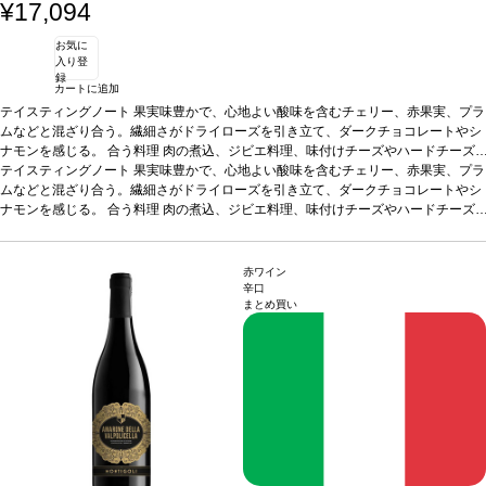
¥17,094
お気に
入り登
録
カートに追加
テイスティングノート
果実味豊かで、心地よい酸味を含むチェリー、赤果実、プラ
ムなどと混ざり合う。繊細さがドライローズを引き立て、ダークチョコレートやシ
ナモンを感じる。
合う料理
肉の煮込、ジビエ料理、味付けチーズやハードチーズ
などと好相性
テイスティングノート
葡萄品種
果実味豊かで、心地よい酸味を含むチェリー、赤果実、プラ
コルヴィーナ 65%、コルヴィノーネ 25%、ロンディネッラ
10%
ムなどと混ざり合う。繊細さがドライローズを引き立て、ダークチョコレートやシ
*本ヴィンテージが在庫切れの場合、在庫があり価格が同様の場合は自動的に
次のヴィンテージに変更されます、ご了承ください。
ナモンを感じる。
合う料理
肉の煮込、ジビエ料理、味付けチーズやハードチーズ
などと好相性
葡萄品種
コルヴィーナ 65%、コルヴィノーネ 25%、ロンディネッラ
10%
*本ヴィンテージが在庫切れの場合、在庫があり価格が同様の場合は自動的に
次のヴィンテージに変更されます、ご了承ください。
赤ワイン
辛口
まとめ買い