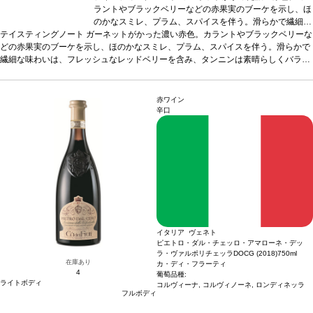
ラントやブラックベリーなどの赤果実のブーケを示し、ほ
のかなスミレ、プラム、スパイスを伴う。滑らかで繊細な
テイスティングノート
ガーネットがかった濃い赤色。カラントやブラックベリーな
味わいは、フレッシュなレッドベリーを含み、タンニンは
どの赤果実のブーケを示し、ほのかなスミレ、プラム、スパイスを伴う。滑らかで
素晴らしくバランスが取れている。
合う料理
きのこのリ
繊細な味わいは、フレッシュなレッドベリーを含み、タンニンは素晴らしくバラン
ゾット、赤身肉、バーベキュー、うさぎの煮込み、チーズ
スが取れている。
合う料理
などと好相性
きのこのリゾット、赤身肉、バーベキュー、うさぎの
葡萄品種
コルヴィーナ 65%、コルヴィノー
煮込み、チーズなどと好相性
ネ 15%、ロンディネッラ 10%、その他 10%
葡萄品種
コルヴィーナ 65%、コルヴィノーネ 15%、
*本ヴィンテ
ロンディネッラ 10%、その他 10%
ージが在庫切れの場合、在庫があり価格が同様の場合は自
*本ヴィンテージが在庫切れの場合、在庫があり
赤ワイン
価格が同様の場合は自動的に次のヴィンテージに変更されます、ご了承ください。
動的に次のヴィンテージに変更されます、ご了承くださ
辛口
い。
イタリア ヴェネト
ピエトロ・ダル・チェッロ・アマローネ・デッ
ラ・ヴァルポリチェッラDOCG (2018)
750ml
在庫あり
カ・ディ・フラーティ
4
葡萄品種:
ライトボディ
コルヴィーナ, コルヴィノーネ, ロンディネッラ
フルボディ