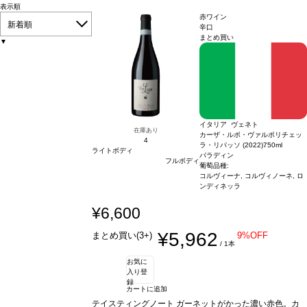
表示順
赤ワイン
新着順
辛口
まとめ買い
▼
イタリア ヴェネト
在庫あり
カーザ・ルポ・ヴァルポリチェッ
4
ラ・リパッソ (2022)
750ml
ライトボディ
パラディン
フルボディ
葡萄品種:
コルヴィーナ, コルヴィノーネ, ロ
ンディネッラ
¥6,600
¥5,962
まとめ買い(3+)
9%OFF
/ 1本
お気に
入り登
録
カートに追加
テイスティングノート
ガーネットがかった濃い赤色。カ