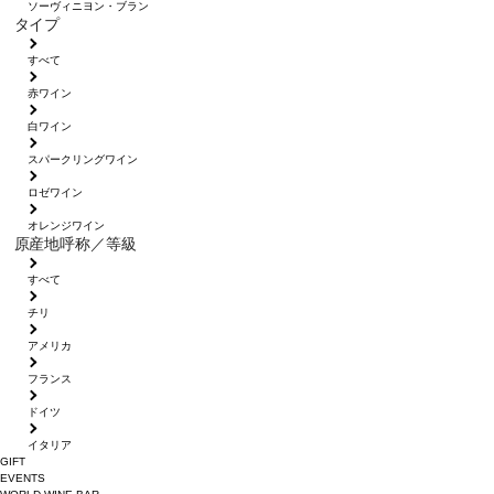
ソーヴィニヨン・ブラン
タイプ
すべて
赤ワイン
白ワイン
スパークリングワイン
ロゼワイン
オレンジワイン
原産地呼称／等級
すべて
チリ
アメリカ
フランス
ドイツ
イタリア
GIFT
EVENTS