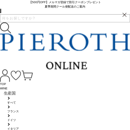
【500円OFF】メルマガ登録で割引クーポンプレゼント
夏季期間クール便配送のご案内
TOP
WINE
生産国
すべて
フランス
ドイツ
イタリア