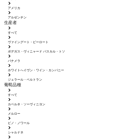
アメリカ
アルゼンチン
生産者
すべて
ヴァイングート・ピーロート
ボデガス・ヴィニャード パスカル・トソ
パナメラ
ホワイトへイヴン・ワイン・カンパニー
ジェラール・ベルトラン
葡萄品種
すべて
カベルネ・ソーヴィニヨン
メルロー
ピノ・ノワール
シャルドネ