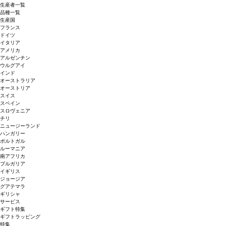
生産者一覧
品種一覧
生産国
フランス
ドイツ
イタリア
アメリカ
アルゼンチン
ウルグアイ
インド
オーストラリア
オーストリア
スイス
スペイン
スロヴェニア
チリ
ニュージーランド
ハンガリー
ポルトガル
ルーマニア
南アフリカ
ブルガリア
イギリス
ジョージア
グアテマラ
ギリシャ
サービス
ギフト特集
ギフトラッピング
特集