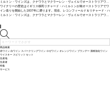
ミルトン・ワインズは、クナワラとマクラーレン・ヴェイルでオーストラリアワイ
ンの発展に貢献。鮮やかな深紅色。魅力的でフレッシュ、力強いラズベリーの香り
合う料理
ワイナリーの歴史はイギリス移民リチャード・ハミルトンが南オーストラリアでワ
よく冷やして、冷えたグラスに注いでワインそのものを楽しんだり、カナ
の、バランスの取れたスパークリングレッド。生き生きとしたラズベリーとチェリ
ッペや家禽を使用した料理と合わせて。ビーツなどアーシーな風味と好相性。
イン造りを開始した1837年に遡ります。現在、レコンフィールド＆リチャード・ハ
ーの含みを示し、柔らかくクリーンな酸味の後味。リキュールが添加されていてク
葡萄品種
ミルトン・ワインズは、クナワラとマクラーレン・ヴェイルでオーストラリアワイ
シラーズ
リーミーな風味を与えています。
熟成ポテンシャル
ンの発展に貢献。鮮やかな深紅色。魅力的でフレッシュ、力強いラズベリーの香り
合う料理
よく冷やして、冷えたグラスに注いでワインそのものを楽しんだり、カナ
若々しくフレッシュな時に最も楽しめる。
テイスティングノート
鮮やかな赤、深紅色。魅
力的でフレッシュ、力強いラズベリーの香りを持つ。きれいにバランスの取れた、
ワインメーカーのコメント
の、バランスの取れたスパークリングレッド。生き生きとしたラズベリーとチェリ
ッペや家禽を使用した料理と合わせて。ビーツなどアーシーな風味と好相性。
フレッシュなクナワラのシラーズは、上質で優雅なスタ
クリーミーなスパークリングレッドワイン。生き生きとしたラズベリーとチェリー
イルのワインとして造られ、オークで熟成される。第二次発酵から、自然な泡立ち
ーの含みを示し、柔らかくクリーンな酸味の後味。リキュールが添加されていてク
葡萄品種
シラーズ
の含みを示し、後味では柔らかくクリーンな酸味を示す。
が生まれ、ワインにはリキュールが添加されており、それがクリーミーな風味を与
リーミーな風味を与えています。
熟成ポテンシャル
若々しくフレッシュな時に最も楽しめる。
テイスティングノート
鮮やかな赤、深紅色。魅
える。添加されているリキュールのうち2%はヴィンテージのポートワインをブレ
バックグラウンドインフォメーション:
力的でフレッシュ、力強いラズベリーの香りを持つ。きれいにバランスの取れた、
ワインメーカーのコメント
フレッシュなクナワラのシラーズは、上質で優雅なスタ
レコンフィールド クナワラのエステート
ンドしており、これがワインに複雑さを与えている。
は、先駆者であり醸造家でもあるシドニー・ハミルトンが、1974年に設立した。設
クリーミーなスパークリングレッドワイン。生き生きとしたラズベリーとチェリー
イルのワインとして造られ、オークで熟成される。第二次発酵から、自然な泡立ち
立から30年間、レコンフィールドは、革新に取り組み続け、世界中が求めているハ
の含みを示し、後味では柔らかくクリーンな酸味を示す。
が生まれ、ワインにはリキュールが添加されており、それがクリーミーな風味を与
商品検索
イクオリティなワインを毎年産みだしている。このユニークなオーストラリアスタ
える。添加されているリキュールのうち2%はヴィンテージのポートワインをブレ
バックグラウンドインフォメーション:
レコンフィールド クナワラのエステート
赤ワイン
白ワイン
スパークリングワイン
ロゼワイン
オレンジワイン
ブランデー
酒精強化ワイン
イルのワインは、フレッシュで現代的なスパークリングワインとして、私達の従来
ンドしており、これがワインに複雑さを与えている。
は、先駆者であり醸造家でもあるシドニー・ハミルトンが、1974年に設立した。設
ウイスキー
スピリッツ
セット
生産地
の商品であるシン キュヴェ ブランに並ぶ商品である。
立から30年間、レコンフィールドは、革新に取り組み続け、世界中が求めているハ
生産者
イクオリティなワインを毎年産みだしている。このユニークなオーストラリアスタ
特集
イルのワインは、フレッシュで現代的なスパークリングワインとして、私達の従来
サービス
の商品であるシン キュヴェ ブランに並ぶ商品である。