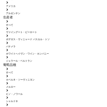
アメリカ
アルゼンチン
生産者
すべて
ヴァイングート・ピーロート
ボデガス・ヴィニャード パスカル・トソ
パナメラ
ホワイトへイヴン・ワイン・カンパニー
ジェラール・ベルトラン
葡萄品種
すべて
カベルネ・ソーヴィニヨン
メルロー
ピノ・ノワール
シャルドネ