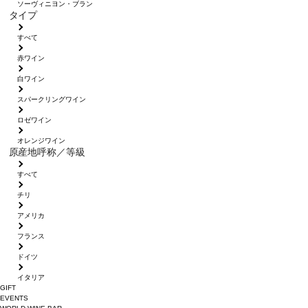
ソーヴィニヨン・ブラン
タイプ
すべて
赤ワイン
白ワイン
スパークリングワイン
ロゼワイン
オレンジワイン
原産地呼称／等級
すべて
チリ
アメリカ
フランス
ドイツ
イタリア
GIFT
EVENTS