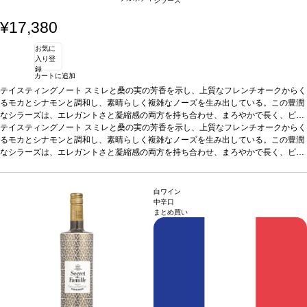
シラーズ
¥17,380
お気に
入り登
録
カートに追加
テイスティングノート
スミレと桑の実の芳香を示し、上質なフレンチオークからく
るモカとシナモンと調和し、素晴らしく複雑なノーズを生み出している。この豊潤
なシラーズは、エレガントさと凝縮感の両方を持ち合わせ、まろやかで長く、ビロ
ードのように滑らかなタンニンがしっかりとしたテクスチャーのある味わいを形
テイスティングノート
スミレと桑の実の芳香を示し、上質なフレンチオークからく
成。オークも少し感じるが、果実の力強さが勝っている濃厚で堂々とした一本。
るモカとシナモンと調和し、素晴らしく複雑なノーズを生み出している。この豊潤
合
う料理
なシラーズは、エレガントさと凝縮感の両方を持ち合わせ、まろやかで長く、ビロ
様々な料理とよく合う。牛肉のカルパッチョ、レアでジューシーに調理した
ヒレ肉などとおすすめ。
ードのように滑らかなタンニンがしっかりとしたテクスチャーのある味わいを形
葡萄品種
100% シラーズ
*本ヴィンテージが在庫切れの場
合、在庫があり価格が同様の場合は自動的に次のヴィンテージに変更されます、ご
成。オークも少し感じるが、果実の力強さが勝っている濃厚で堂々とした一本。
合
了承ください。
う料理
様々な料理とよく合う。牛肉のカルパッチョ、レアでジューシーに調理した
白ワイン
ヒレ肉などとおすすめ。
葡萄品種
100% シラーズ
*本ヴィンテージが在庫切れの場
中辛口
まとめ買い
合、在庫があり価格が同様の場合は自動的に次のヴィンテージに変更されます、ご
了承ください。