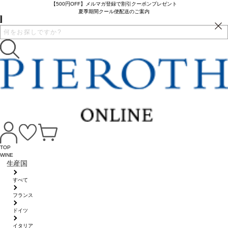
【500円OFF】メルマガ登録で割引クーポンプレゼント
夏季期間クール便配送のご案内
TOP
WINE
生産国
すべて
フランス
ドイツ
イタリア