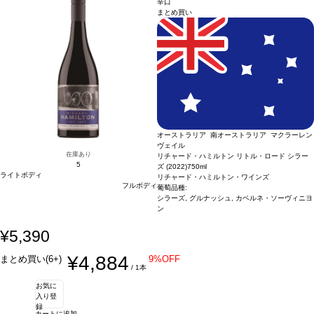
辛口
まとめ買い
オーストラリア 南オーストラリア マクラーレン
ヴェイル
在庫あり
リチャード・ハミルトン リトル・ロード シラー
5
ズ (2022)
750ml
ライトボディ
リチャード・ハミルトン・ワインズ
フルボディ
葡萄品種:
シラーズ, グルナッシュ, カベルネ・ソーヴィニヨ
ン
¥5,390
¥4,884
まとめ買い(6+)
9%OFF
/ 1本
お気に
入り登
録
カートに追加