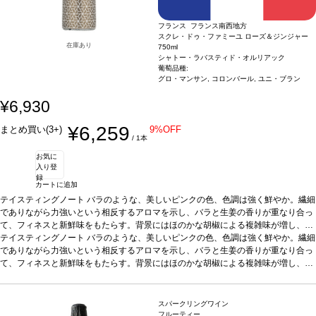
フランス フランス南西地方
スクレ・ドゥ・ファミーユ ローズ＆ジンジャー
在庫あり
750ml
シャトー・ラバスティド・オルリアック
葡萄品種:
グロ・マンサン, コロンバール, ユニ・ブラン
¥6,930
¥6,259
まとめ買い(3+)
9%OFF
/ 1本
お気に
入り登
録
カートに追加
テイスティングノート
バラのような、美しいピンクの色、色調は強く鮮やか。繊細
でありながら力強いという相反するアロマを示し、バラと生姜の香りが重なり合っ
て、フィネスと新鮮味をもたらす。背景にはほのかな胡椒による複雑味が増し、嗅
覚を満たす。口に含むと、芳醇な味わい、豊かなアロマがリカーとフレッシュさの
合う料理
テイスティングノート
食前酒として。柑橘類や甘酸っぱいエビの前菜、サーモンとタルタルソー
バラのような、美しいピンクの色、色調は強く鮮やか。繊細
完璧なバランスによって支えられている。花の滑らかな風味はフィニッシュへと続
ス、リンゴや卵とアキテーヌのキャビア、甘辛くスパイシーなエビや生魚のアジア
でありながら力強いという相反するアロマを示し、バラと生姜の香りが重なり合っ
き、ほのかな胡椒は食事のお供に最適。
ン料理と好相性。
て、フィネスと新鮮味をもたらす。背景にはほのかな胡椒による複雑味が増し、嗅
葡萄品種
覚を満たす。口に含むと、芳醇な味わい、豊かなアロマがリカーとフレッシュさの
合う料理
グロ・マンサン、コロンバール、ユニ・ブラン
食前酒として。柑橘類や甘酸っぱいエビの前菜、サーモンとタルタルソー
完璧なバランスによって支えられている。花の滑らかな風味はフィニッシュへと続
ス、リンゴや卵とアキテーヌのキャビア、甘辛くスパイシーなエビや生魚のアジア
き、ほのかな胡椒は食事のお供に最適。
ン料理と好相性。
スパークリングワイン
葡萄品種
グロ・マンサン、コロンバール、ユニ・ブラン
フルーティー