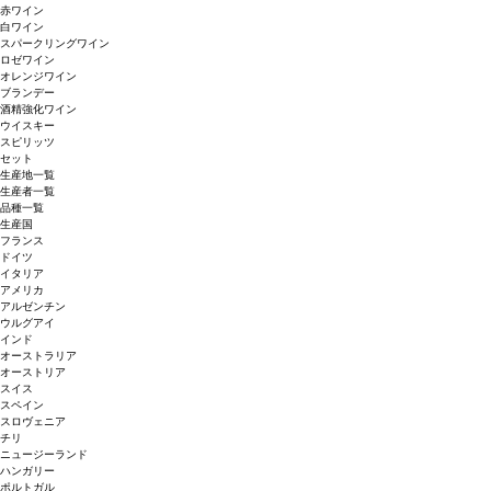
赤ワイン
白ワイン
スパークリングワイン
ロゼワイン
オレンジワイン
ブランデー
酒精強化ワイン
ウイスキー
スピリッツ
セット
生産地一覧
生産者一覧
品種一覧
生産国
フランス
ドイツ
イタリア
アメリカ
アルゼンチン
ウルグアイ
インド
オーストラリア
オーストリア
スイス
スペイン
スロヴェニア
チリ
ニュージーランド
ハンガリー
ポルトガル