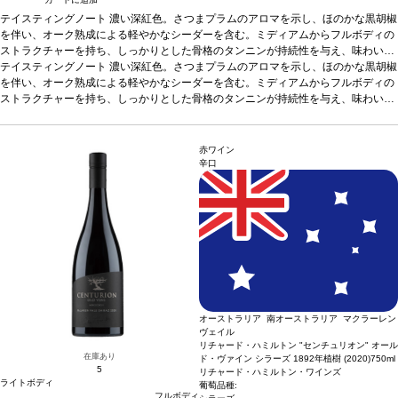
テイスティングノート
濃い深紅色。さつまプラムのアロマを示し、ほのかな黒胡椒
を伴い、オーク熟成による軽やかなシーダーを含む。ミディアムからフルボディの
ストラクチャーを持ち、しっかりとした骨格のタンニンが持続性を与え、味わいを
まろやかにしている。素晴らしく風味豊かで、際立った果実味をエレガントに表現
テイスティングノート
濃い深紅色。さつまプラムのアロマを示し、ほのかな黒胡椒
する一本。
を伴い、オーク熟成による軽やかなシーダーを含む。ミディアムからフルボディの
合う料理
ローストビーフ、ラム、きのこのリゾット、鶏肉の照り焼き
などと好相性。
ストラクチャーを持ち、しっかりとした骨格のタンニンが持続性を与え、味わいを
葡萄品種
シラーズ 98%、グルナッシュ 1%、カベルネ・ソーヴィ
ニヨン 1%
まろやかにしている。素晴らしく風味豊かで、際立った果実味をエレガントに表現
*本ヴィンテージが在庫切れの場合、在庫があり価格が同様の場合は自
動的に次のヴィンテージに変更されます、ご了承ください。
する一本。
合う料理
ローストビーフ、ラム、きのこのリゾット、鶏肉の照り焼き
などと好相性。
葡萄品種
シラーズ 98%、グルナッシュ 1%、カベルネ・ソーヴィ
赤ワイン
ニヨン 1%
*本ヴィンテージが在庫切れの場合、在庫があり価格が同様の場合は自
辛口
動的に次のヴィンテージに変更されます、ご了承ください。
オーストラリア 南オーストラリア マクラーレン
ヴェイル
リチャード・ハミルトン "センチュリオン" オール
在庫あり
ド・ヴァイン シラーズ 1892年植樹 (2020)
750ml
5
リチャード・ハミルトン・ワインズ
ライトボディ
葡萄品種:
フルボディ