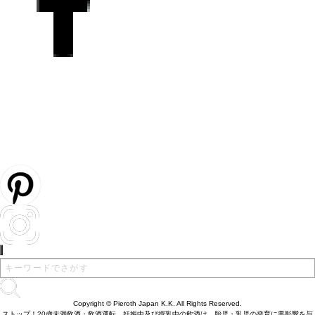
Copyright © Pieroth Japan K.K. All Rights Reserved.
ストップ！20歳未満飲酒・飲酒運転。妊娠中及び授乳中の飲酒は、胎児・乳児の発育に悪影響を与