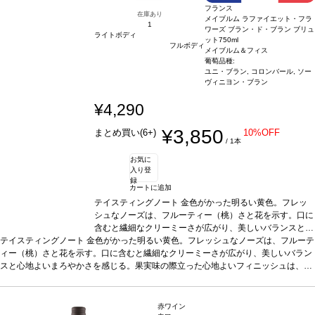
フランス
在庫あり
メイブルム ラファイエット・フラ
1
ワーズ ブラン・ド・ブラン ブリュ
ライトボディ
ット
750ml
フルボディ
メイブルム＆フィス
葡萄品種:
ユニ・ブラン, コロンバール, ソー
ヴィニヨン・ブラン
¥4,290
¥3,850
まとめ買い(6+)
10%OFF
/ 1本
お気に
入り登
録
カートに追加
テイスティングノート
金色がかった明るい黄色。フレッ
シュなノーズは、フルーティー（桃）さと花を示す。口に
含むと繊細なクリーミーさが広がり、美しいバランスと心
テイスティングノート
金色がかった明るい黄色。フレッシュなノーズは、フルーテ
地よいまろやかさを感じる。果実味の際立った心地よいフ
ィー（桃）さと花を示す。口に含むと繊細なクリーミーさが広がり、美しいバラン
ィニッシュは、ほのかなバターやトーストを伴う。
合う
スと心地よいまろやかさを感じる。果実味の際立った心地よいフィニッシュは、ほ
料理
カクテルやアペリティフに最適
葡萄品種
ユニ・ブラ
のかなバターやトーストを伴う。
ン、コロンバール、ソーヴィニヨン・ブラン
合う料理
カクテルやアペリティフに最適
葡萄品
種
ユニ・ブラン、コロンバール、ソーヴィニヨン・ブラン
赤ワイン