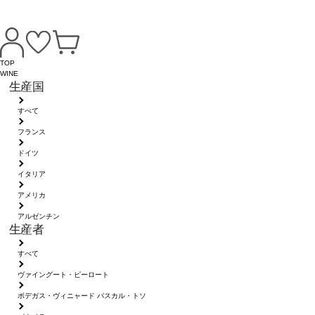
TOP
WINE
生産国
すべて
フランス
ドイツ
イタリア
アメリカ
アルゼンチン
生産者
すべて
ヴァイングート・ピーロート
ボデガス・ヴィニャード パスカル・トソ