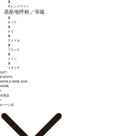
オレンジワイン
原産地呼称／等級
すべて
チリ
アメリカ
フランス
ドイツ
イタリア
GIFT
EVENTS
WORLD WINE BAR
HOME
>
全商品
>
4ページ目