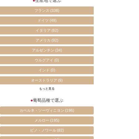
●
生産地で選ぶ
フランス
(338)
ドイツ
(49)
イタリア
(62)
アメリカ
(92)
アルゼンチン
(34)
ウルグアイ
(0)
インド
(0)
オーストラリア
(9)
もっと見る
●
葡萄品種で選ぶ
カベルネ・ソーヴィニヨン
(196)
メルロー
(195)
ピノ・ノワール
(82)