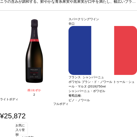
華する。
ニラの含みが調和する。鮮やかな青系果実や黒果実が口中を満たし、幅広いブラッ
葡萄品種
グルナッシュ・プティ・シラー、シラー
*本ヴィンテージが在庫
切れの場合、在庫があり価格が同様の場合は自動的に次のヴィンテージに変更され
クベリーコンポートやドライラベンダーのニュアンスが加わる。たっぷりのリッチ
ます、ご了承ください。
で凝縮した味わいが続き、フィニッシュは絹のように滑らかなタンニンと余韻が昇
華する。
葡萄品種
グルナッシュ・プティ・シラー、シラー
*本ヴィンテージが在庫
スパークリングワイン
切れの場合、在庫があり価格が同様の場合は自動的に次のヴィンテージに変更され
辛口
ます、ご了承ください。
フランス シャンパーニュ
ボワゼル ブラン・ド・ノワール トゥール・シュ
ール・マルヌ (2019)
750ml
残りわずか
シャンパーニュ・ボワゼル
2
葡萄品種:
ライトボディ
ピノ・ノワール
フルボディ
¥25,872
お気に
入り登
録