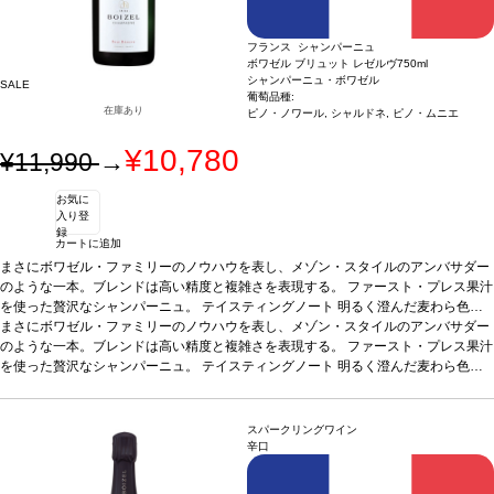
フランス シャンパーニュ
ボワゼル ブリュット レゼルヴ
750ml
シャンパーニュ・ボワゼル
SALE
葡萄品種:
在庫あり
ピノ・ノワール, シャルドネ, ピノ・ムニエ
¥10,780
¥11,990
→
お気に
入り登
録
カートに追加
まさにボワゼル・ファミリーのノウハウを表し、メゾン・スタイルのアンバサダー
のような一本。ブレンドは高い精度と複雑さを表現する。 ファースト・プレス果汁
を使った贅沢なシャンパーニュ。
テイスティングノート
明るく澄んだ麦わら色
で、素晴らしく繊細で軽やかな渦を巻いた泡が立ち上る。ノーズは表情豊かでフレ
まさにボワゼル・ファミリーのノウハウを表し、メゾン・スタイルのアンバサダー
ッシュ、白い花（サンザシ）のアロマを最初に感じ、白桃、アプリコット、柑橘
のような一本。ブレンドは高い精度と複雑さを表現する。 ファースト・プレス果汁
類、ペイストリーのニュアンスなど、見事な果実味のエレガントさが続く。魅惑的
を使った贅沢なシャンパーニュ。
テイスティングノート
明るく澄んだ麦わら色
なテクスチャーの味わいは、フレッシュでしなやか、バランスが取れていて、凝縮
で、素晴らしく繊細で軽やかな渦を巻いた泡が立ち上る。ノーズは表情豊かでフレ
した洋梨の砂糖漬け、アカシア、ハチミツの含みへと展開する。後味はリッチで長
ッシュ、白い花（サンザシ）のアロマを最初に感じ、白桃、アプリコット、柑橘
く続く。
類、ペイストリーのニュアンスなど、見事な果実味のエレガントさが続く。魅惑的
合う料理
アペリティフに最適、また魚介類や焼き魚などと良く合う。
葡
スパークリングワイン
萄品種
なテクスチャーの味わいは、フレッシュでしなやか、バランスが取れていて、凝縮
40% ピノ・ノワール、35% シャルドネ、25% ピノ・ムニエ
辛口
した洋梨の砂糖漬け、アカシア、ハチミツの含みへと展開する。後味はリッチで長
く続く。
合う料理
アペリティフに最適、また魚介類や焼き魚などと良く合う。
葡