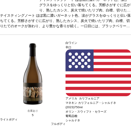
グラスをゆっくりと伝い落ちてくる。芳醇さがすぐに広が
り、熟したカシス、炭火で焼いたリブ肉、白檀、切りたて
テイスティングノート
ほぼ黒に濃いガーネット色、涙がグラスをゆっくりと伝い落
のオークが加わり、より豊かな香りが続く。一口目には、
ちてくる。芳醇さがすぐに広がり、熟したカシス、炭火で焼いたリブ肉、白檀、切
ブラックベリー、ブラックプラム、フェンネル、リコリ
りたてのオークが加わり、より豊かな香りが続く。一口目には、ブラックベリー、
ス、ダークチョコレートが織りなす、複雑で多層な味わい
ブラックプラム、フェンネル、リコリス、ダークチョコレートが織りなす、複雑で
を感じる。層が解きほぐされ、カシスの深い風味を核とし
多層な味わいを感じる。層が解きほぐされ、カシスの深い風味を核とした、リッチ
た、リッチでバランスが表れる。甘美な余韻のフィニッシ
でバランスが表れる。甘美な余韻のフィニッシュが残り、石灰のような柔らかいテ
ュが残り、石灰のような柔らかいテクスチャーのタンニン
白ワイン
クスチャーのタンニンで締めくくられる。
で締めくくられる。
葡萄品種
葡萄品種
カベルネ・ソーヴィニヨン
カベルネ・ソーヴィニヨン
*本
辛口
ヴィンテージが在庫切れの場合、在庫があり価格が同様の場合は自動的に次のヴィ
*本ヴィンテージが在庫切れの場合、在庫があり価格が同
ンテージに変更されます、ご了承ください。
様の場合は自動的に次のヴィンテージに変更されます、ご
了承ください。
アメリカ カリフォルニア
マネキン カリフォルニア・シャルドネ
(2023)
750ml
在庫あり
オリン・スウィフト・セラーズ
5
葡萄品種:
ライトボディ
シャルドネ
フルボディ