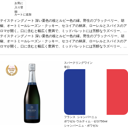
お気に
入り登
録
カートに追加
テイスティングノート
深い栗色の核とルビー色の縁。野生のブラックベリー、胡
椒、オートミールレーズン・クッキー、セコイアの林床、ローレルとスパイスのア
ロマが開く。口に含むと幅広く豊満で、ミッドパレットには芳醇なラズベリー、ブ
ラックチェリー、熟したブルーベリーとほのかなカカオを感じる。長い余韻の見事
テイスティングノート
深い栗色の核とルビー色の縁。野生のブラックベリー、胡
な後味は、熟したタンニンと甘いオークのニュアンスを伴う。
椒、オートミールレーズン・クッキー、セコイアの林床、ローレルとスパイスのア
合う料理
赤肉、ポ
ーク・リブ、中華などと好相性。
ロマが開く。口に含むと幅広く豊満で、ミッドパレットには芳醇なラズベリー、ブ
葡萄品種
ジンファンデル、プティ・シラー、シ
ラー
ラックチェリー、熟したブルーベリーとほのかなカカオを感じる。長い余韻の見事
*本ヴィンテージが在庫切れの場合、在庫があり価格が同様の場合は自動的に
次のヴィンテージに変更されます、ご了承ください。
な後味は、熟したタンニンと甘いオークのニュアンスを伴う。
合う料理
赤肉、ポ
ーク・リブ、中華などと好相性。
葡萄品種
ジンファンデル、プティ・シラー、シ
スパークリングワイン
ラー
*本ヴィンテージが在庫切れの場合、在庫があり価格が同様の場合は自動的に
辛口
次のヴィンテージに変更されます、ご了承ください。
フランス シャンパーニュ
ボワゼル ウルティム・ゼロ
750ml
シャンパーニュ・ボワゼル