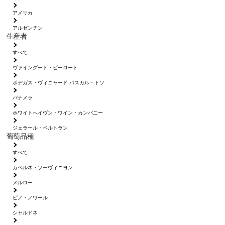
アメリカ
アルゼンチン
生産者
すべて
ヴァイングート・ピーロート
ボデガス・ヴィニャード パスカル・トソ
パナメラ
ホワイトへイヴン・ワイン・カンパニー
ジェラール・ベルトラン
葡萄品種
すべて
カベルネ・ソーヴィニヨン
メルロー
ピノ・ノワール
シャルドネ