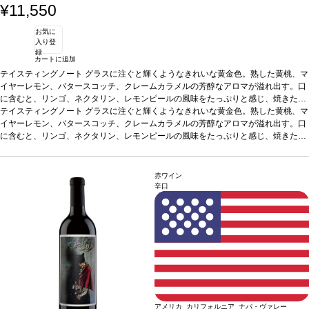
¥11,550
お気に
入り登
録
カートに追加
テイスティングノート
グラスに注ぐと輝くようなきれいな黄金色。熟した黄桃、マ
イヤーレモン、バタースコッチ、クレームカラメルの芳醇なアロマが溢れ出す。口
に含むと、リンゴ、ネクタリン、レモンピールの風味をたっぷりと感じ、焼きたて
のレモンカスタードとプラリネの風味が広がるミッドパレットへとシームレスに移
テイスティングノート
グラスに注ぐと輝くようなきれいな黄金色。熟した黄桃、マ
行する。フィニッシュは生き生きとして滑らか、カラメルが際立ち、ベニエの含み
イヤーレモン、バタースコッチ、クレームカラメルの芳醇なアロマが溢れ出す。口
が残る。
に含むと、リンゴ、ネクタリン、レモンピールの風味をたっぷりと感じ、焼きたて
合う料理
グリルしたシーフード、ホタテ、タラ、ローストチキンなどと
好相性
のレモンカスタードとプラリネの風味が広がるミッドパレットへとシームレスに移
葡萄品種
シャルドネ
*本ヴィンテージが在庫切れの場合、在庫があり価格が
同様の場合は自動的に次のヴィンテージに変更されます、ご了承ください。
行する。フィニッシュは生き生きとして滑らか、カラメルが際立ち、ベニエの含み
が残る。
合う料理
グリルしたシーフード、ホタテ、タラ、ローストチキンなどと
赤ワイン
好相性
葡萄品種
シャルドネ
*本ヴィンテージが在庫切れの場合、在庫があり価格が
辛口
同様の場合は自動的に次のヴィンテージに変更されます、ご了承ください。
アメリカ カリフォルニア ナパ・ヴァレー