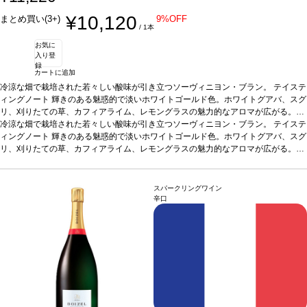
¥10,120
まとめ買い(3+)
9%OFF
/ 1本
お気に
入り登
録
カートに追加
冷涼な畑で栽培された若々しい酸味が引き立つソーヴィニヨン・ブラン。
テイステ
ィングノート
輝きのある魅惑的で淡いホワイトゴールド色。ホワイトグアバ、スグ
リ、刈りたての草、カフィアライム、レモングラスの魅力的なアロマが広がる。垂
涎の酸味が際立ち、ほのかなレモンライムシャーベット、スターフルーツ、キウ
冷涼な畑で栽培された若々しい酸味が引き立つソーヴィニヨン・ブラン。
テイステ
イ、グレープフルーツピールのニュアンスが口中を満たす。ほのかなサワークリー
ィングノート
輝きのある魅惑的で淡いホワイトゴールド色。ホワイトグアバ、スグ
ムのミッドパレットが表れ、フィニッシュにはキーライムパイの鮮やかな含みと、
リ、刈りたての草、カフィアライム、レモングラスの魅力的なアロマが広がる。垂
引き締まった素晴らしい酸味に迎えられる。
涎の酸味が際立ち、ほのかなレモンライムシャーベット、スターフルーツ、キウ
合う料理
貝類、山羊のチーズ、野菜
などと好相性
イ、グレープフルーツピールのニュアンスが口中を満たす。ほのかなサワークリー
葡萄品種
ソーヴィニヨン・ブラン
*本ヴィンテージが在庫切れの場
合、在庫があり価格が同様の場合は自動的に次のヴィンテージに変更されます、ご
ムのミッドパレットが表れ、フィニッシュにはキーライムパイの鮮やかな含みと、
スパークリングワイン
了承ください。
引き締まった素晴らしい酸味に迎えられる。
合う料理
貝類、山羊のチーズ、野菜
辛口
などと好相性
葡萄品種
ソーヴィニヨン・ブラン
*本ヴィンテージが在庫切れの場
合、在庫があり価格が同様の場合は自動的に次のヴィンテージに変更されます、ご
了承ください。