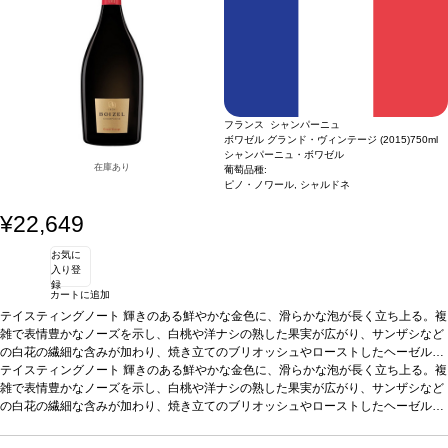
フランス シャンパーニュ
ボワゼル グランド・ヴィンテージ (2015)
750ml
シャンパーニュ・ボワゼル
在庫あり
葡萄品種:
ピノ・ノワール, シャルドネ
¥22,649
お気に
入り登
録
カートに追加
テイスティングノート
輝きのある鮮やかな金色に、滑らかな泡が長く立ち上る。複
雑で表情豊かなノーズを示し、白桃や洋ナシの熟した果実が広がり、サンザシなど
の白花の繊細な含みが加わり、焼き立てのブリオッシュやローストしたヘーゼルナ
ッツのほのかな芳香が締めくくる。口に含むと、クリーミーなテクスチャーと活気
テイスティングノート
輝きのある鮮やかな金色に、滑らかな泡が長く立ち上る。複
のある爽やかさに魅了され、アプリコットやマンゴーなどの果物の風味がハチミツ
雑で表情豊かなノーズを示し、白桃や洋ナシの熟した果実が広がり、サンザシなど
やトーストと見事に調和している。微かなミネラルが深味を与え、持続するフィニ
の白花の繊細な含みが加わり、焼き立てのブリオッシュやローストしたヘーゼルナ
ッシュが心地良いフレッシュさとエレガンスの余韻へと導く。
ッツのほのかな芳香が締めくくる。口に含むと、クリーミーなテクスチャーと活気
葡萄品種
ピノ・ノ
ワール 55%、シャルドネ 45%
のある爽やかさに魅了され、アプリコットやマンゴーなどの果物の風味がハチミツ