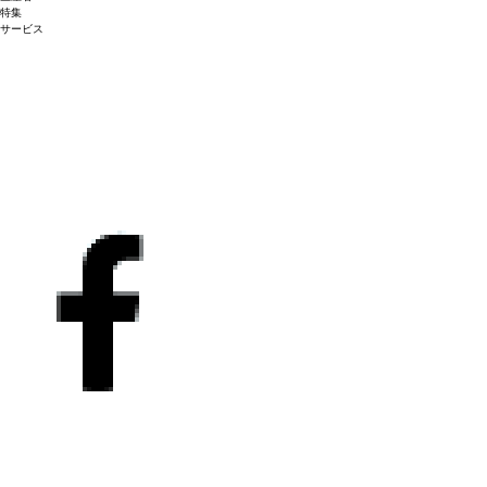
生き生きとする。余韻の長い、官能的な後味を示す。
合う料理
キノコとブレス産
特集
鶏肉、ビゴールの黒子豚の蒸し煮、ドライフルーツのタジンなどの美食料理
葡萄品
サービス
種
ピノ・ノワール60%、シャドネ40%