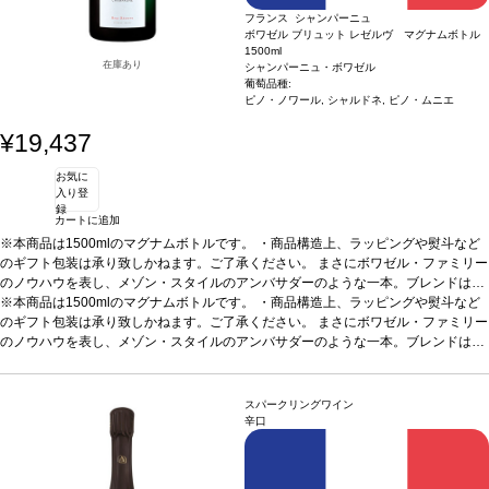
フランス シャンパーニュ
ボワゼル ブリュット レゼルヴ マグナムボトル
1500ml
在庫あり
シャンパーニュ・ボワゼル
葡萄品種:
ピノ・ノワール, シャルドネ, ピノ・ムニエ
¥19,437
お気に
入り登
録
カートに追加
※本商品は1500mlのマグナムボトルです。 ・商品構造上、ラッピングや熨斗など
のギフト包装は承り致しかねます。ご了承ください。 まさにボワゼル・ファミリー
のノウハウを表し、メゾン・スタイルのアンバサダーのような一本。ブレンドは高
い精度と複雑さを表現する。 ファースト・プレス果汁を使った贅沢なシャンパーニ
※本商品は1500mlのマグナムボトルです。 ・商品構造上、ラッピングや熨斗など
ュ。
のギフト包装は承り致しかねます。ご了承ください。 まさにボワゼル・ファミリー
テイスティングノート
明るく澄んだ麦わら色で、素晴らしく繊細で軽やかな
渦を巻いた泡が立ち上る。ノーズは表情豊かでフレッシュ、白い花（サンザシ）の
のノウハウを表し、メゾン・スタイルのアンバサダーのような一本。ブレンドは高
アロマを最初に感じ、白桃、アプリコット、柑橘類、ペイストリーのニュアンスな
い精度と複雑さを表現する。 ファースト・プレス果汁を使った贅沢なシャンパーニ
ど、見事な果実味のエレガントさが続く。魅惑的なテクスチャーの味わいは、フレ
ュ。
テイスティングノート
明るく澄んだ麦わら色で、素晴らしく繊細で軽やかな
ッシュでしなやか、バランスが取れていて、凝縮した洋梨の砂糖漬け、アカシア、
渦を巻いた泡が立ち上る。ノーズは表情豊かでフレッシュ、白い花（サンザシ）の
スパークリングワイン
ハチミツの含みへと展開する。後味はリッチで長く続く。
アロマを最初に感じ、白桃、アプリコット、柑橘類、ペイストリーのニュアンスな
合う料理
アペリティフ
辛口
に最適、また魚介類や焼き魚などと良く合う。
ど、見事な果実味のエレガントさが続く。魅惑的なテクスチャーの味わいは、フレ
葡萄品種
55% ピノ・ノワール、3
0% シャルドネ、15% ピノ・ムニエ
ッシュでしなやか、バランスが取れていて、凝縮した洋梨の砂糖漬け、アカシア、
ハチミツの含みへと展開する。後味はリッチで長く続く。
合う料理
アペリティフ