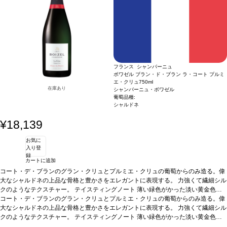
萄品種
40% ピノ・ノワール、35% シャルドネ、25% ピノ・ムニエ
フランス シャンパーニュ
ボワゼル ブラン・ド・ブラン ラ・コート プルミ
エ・クリュ
750ml
在庫あり
シャンパーニュ・ボワゼル
葡萄品種:
シャルドネ
¥18,139
お気に
入り登
録
カートに追加
コート・デ・ブランのグラン・クリュとプルミエ・クリュの葡萄からのみ造る。偉
大なシャルドネの上品な骨格と豊かさをエレガントに表現する。 力強くて繊細シル
クのようなテクスチャー。
テイスティングノート
薄い緑色がかった淡い黄金色
で、きめ細かな泡が立ち上る。繊細な花のノーズを示し、アカシアの花、サンザシ
コート・デ・ブランのグラン・クリュとプルミエ・クリュの葡萄からのみ造る。偉
のフレッシュなアロマを伴い、ブリオッシュ、ハチミツ、アーモンド、柑橘類の魅
大なシャルドネの上品な骨格と豊かさをエレガントに表現する。 力強くて繊細シル
力的な芳香が加わる。滑らかなテクスチャーの味わいは、繊細でありながら豊満。
クのようなテクスチャー。
テイスティングノート
薄い緑色がかった淡い黄金色
より力強いアロマ（ヘーゼルナッツ、グレープフルーツ、トースト）は、非常に洗
で、きめ細かな泡が立ち上る。繊細な花のノーズを示し、アカシアの花、サンザシ