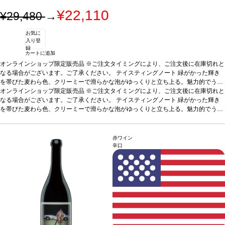
¥22,110
¥29,480
→
お気に
入り登
録
カートに追加
オンラインショップ限定販売品 ※ご注文タイミングにより、ご注文後に在庫切れと
なる場合がございます。ご了承ください。
テイスティングノート
緑がかった輝き
を帯びた麦わら色、クリーミーで滑らかな泡がゆっくりと立ち上る。魅力的でうっ
とりするようなノーズが開き、ペイストリー、フレッシュバター、菩提樹、アプリ
オンラインショップ限定販売品 ※ご注文タイミングにより、ご注文後に在庫切れと
コットジャム、アカシアのハチミツなどの美味しい風味へと展開する。ローストア
なる場合がございます。ご了承ください。
テイスティングノート
緑がかった輝き
ーモンドやヘーゼルナッツ、チョコレートのようなニュアンスも感じられ、濃厚で
を帯びた麦わら色、クリーミーで滑らかな泡がゆっくりと立ち上る。魅力的でうっ
洗練されている。口に含むと、シルクのように滑らかなテクスチャーが、素晴らし
とりするようなノーズが開き、ペイストリー、フレッシュバター、菩提樹、アプリ
く美しいストラクチャーを包み込み、コート・デ・ブランの偉大なシャルドネ特有
コットジャム、アカシアのハチミツなどの美味しい風味へと展開する。ローストア
の、きめ細やかなミネラルが支える。リッチな果実味に加え、ローストコーヒー、
ーモンドやヘーゼルナッツ、チョコレートのようなニュアンスも感じられ、濃厚で
赤ワイン
甘いスパイス（シナモン、バニラ）、ほのかなスモーキー（ブロンドタバコ）さが
洗練されている。口に含むと、シルクのように滑らかなテクスチャーが、素晴らし
辛口
調和している。フィニッシュは柔らかく、永遠と続くよう。たっぷりの繊細で複雑
く美しいストラクチャーを包み込み、コート・デ・ブランの偉大なシャルドネ特有
なアロマが最後まで背景に漂う、長期間熟成していることを感じさせない生き生き
の、きめ細やかなミネラルが支える。リッチな果実味に加え、ローストコーヒー、
とした逸品。
甘いスパイス（シナモン、バニラ）、ほのかなスモーキー（ブロンドタバコ）さが
葡萄品種
シャルドネ
調和している。フィニッシュは柔らかく、永遠と続くよう。たっぷりの繊細で複雑
なアロマが最後まで背景に漂う、長期間熟成していることを感じさせない生き生き
とした逸品。
葡萄品種
シャルドネ