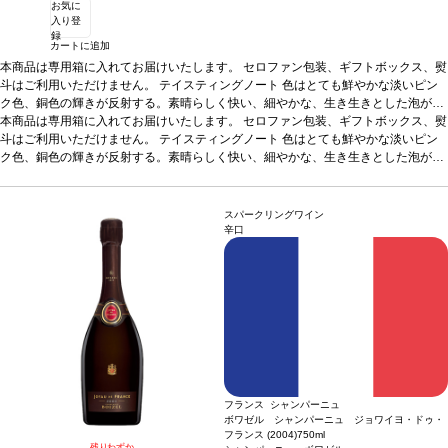
お気に
入り登
録
カートに追加
本商品は専用箱に入れてお届けいたします。
セロファン包装、ギフトボックス、熨
斗はご利用いただけません。
テイスティングノート
色はとても鮮やかな淡いピン
ク色、銅色の輝きが反射する。素晴らしく快い、細やかな、生き生きとした泡が立
ち上る。ブーケはバラの花びら、桃、ミラベルプラム、いちじくの熟れた甘い果実
本商品は専用箱に入れてお届けいたします。
セロファン包装、ギフトボックス、熨
の含みを示す。アーモンドやドライフルーツの香りが温まると共に立ち上る。フレ
斗はご利用いただけません。
テイスティングノート
色はとても鮮やかな淡いピン
ッシュでやわらかな風味は、シナモン、ピンク胡椒などのスパイスの含み、砂糖掛
ク色、銅色の輝きが反射する。素晴らしく快い、細やかな、生き生きとした泡が立
けのオレンジやスモーキーな含みを伴う。風味は非常に繊細で、他を圧倒したりし
ち上る。ブーケはバラの花びら、桃、ミラベルプラム、いちじくの熟れた甘い果実
ない。ワインのきれいな組成は、ほのかにタンニンとチョーキーな含みを示す。長
の含みを示す。アーモンドやドライフルーツの香りが温まると共に立ち上る。フレ
い余韻の繊細な後味は、生き生きとしたフレッシュ感が続く。
ッシュでやわらかな風味は、シナモン、ピンク胡椒などのスパイスの含み、砂糖掛
合う料理
帆立、ホ
スパークリングワイン
ロホロチョウのパスティラ、赤いベリーのデザート
けのオレンジやスモーキーな含みを伴う。風味は非常に繊細で、他を圧倒したりし
葡萄品種
シャルドネ 38%、ピ
辛口
ノ・ノワール 62%（内10%は赤ワインとして醸造される）
ない。ワインのきれいな組成は、ほのかにタンニンとチョーキーな含みを示す。長
い余韻の繊細な後味は、生き生きとしたフレッシュ感が続く。
合う料理
帆立、ホ
ロホロチョウのパスティラ、赤いベリーのデザート
葡萄品種
シャルドネ 38%、ピ
ノ・ノワール 62%（内10%は赤ワインとして醸造される）
フランス シャンパーニュ
ボワゼル シャンパーニュ ジョワイヨ・ドゥ・
フランス (2004)
750ml
残りわずか