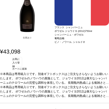
に最適、また魚介類や焼き魚などと良く合う。
葡萄品種
55% ピノ・ノワール、3
0% シャルドネ、15% ピノ・ムニエ
フランス シャンパーニュ
ボワゼル ジョワイヨ (2012)
750ml
シャンパーニュ・ボワゼル
在庫あり
葡萄品種:
ピノ・ノワール, シャルドネ
¥43,098
お気に
入り登
録
カートに追加
※本商品は専用箱入りです。別途ギフトボックスはご注文なさらないようお願いい
たします。
ボワゼルのノウハウの真髄として、ジョワイヨ2012は偉大なシャンパ
ーニュのテロワールの完璧な調和を体現している。 長期瓶内熟成による複雑さと優
雅さを兼ね備えた逸品。
※本商品は専用箱入りです。別途ギフトボックスはご注文なさらないようお願いい
テイスティングノート
深く綺麗な金色で、滑らかで繊細
な泡が長く立ち上る。リッチで凝縮したノーズを示し、白い花や柑橘系果実の芳香
たします。
ボワゼルのノウハウの真髄として、ジョワイヨ2012は偉大なシャンパ
を伴い、たっぷりとしたアーモンドと軽くトーストしたペイストリーの含みが続
ーニュのテロワールの完璧な調和を体現している。 長期瓶内熟成による複雑さと優
く。テクスチャーは滑らかでとても引き締まっていて、精度が高い。フレッシュで
雅さを兼ね備えた逸品。
テイスティングノート
深く綺麗な金色で、滑らかで繊細
レモンも感じられるフルボディの後味は、素晴らしく長く続く。
な泡が長く立ち上る。リッチで凝縮したノーズを示し、白い花や柑橘系果実の芳香
合う料理
様々な
食事と良く合う。ブレス産の鶏肉とジロール茸、ビゴール産豚の煮込み、ドライフ
を伴い、たっぷりとしたアーモンドと軽くトーストしたペイストリーの含みが続