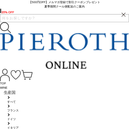
【500円OFF】メルマガ登録で割引クーポンプレゼント
夏季期間クール便配送のご案内
25% OFF
10% OFF
TOP
WINE
生産国
すべて
フランス
ドイツ
イタリア