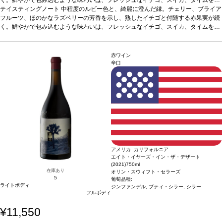
み、生き生きとしている。後味はスパイスが効いていて、微かにブルー系果実の爽
合う料理
テイスティングノート
ほぐしたポーク、ローストターキー、マッシュルームリゾットなどと好相
中程度のルビー色と、綺麗に澄んだ縁。チェリー、ブライア
快感も広がる。
性
フルーツ、ほのかなラズベリーの芳香を示し、熟したイチゴと付随する赤果実が続
葡萄品種
ピノ・ノワール
*本ヴィンテージが在庫切れの場合、在庫があり価格が
同様の場合は自動的に次のヴィンテージに変更されます、ご了承ください。
く。鮮やかで包み込むような味わいは、フレッシュなイチゴ、スイカ、タイムを含
み、生き生きとしている。後味はスパイスが効いていて、微かにブルー系果実の爽
合う料理
ほぐしたポーク、ローストターキー、マッシュルームリゾットなどと好相
快感も広がる。
性
葡萄品種
ピノ・ノワール
*本ヴィンテージが在庫切れの場合、在庫があり価格が
同様の場合は自動的に次のヴィンテージに変更されます、ご了承ください。
赤ワイン
辛口
アメリカ カリフォルニア
エイト・イヤーズ・イン・ザ・デザート
(2021)
750ml
在庫あり
オリン・スウィフト・セラーズ
5
葡萄品種:
ライトボディ
ジンファンデル, プティ・シラー, シラー
フルボディ
¥11,550