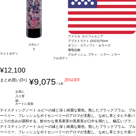
様の場合は自動的に次のヴィンテージに変更されます、ご了承ください。
イムを伴う。複雑でしっかりとした、熟した黒果実に、柔らかいタンニンの余韻が
続き、リコリス、黒胡椒、スターアニスのフィニッシュが長く残る。
葡萄品種
カ
ベルネ・ソーヴィニヨン
*本ヴィンテージが在庫切れの場合、在庫があり価格が同
様の場合は自動的に次のヴィンテージに変更されます、ご了承ください。
アメリカ カリフォルニア
アブストラクト (2023)
750ml
在庫あり
オリン・スウィフト・セラーズ
5
葡萄品種:
ライトボディ
グルナッシュ, プティ・シラー, シラー
フルボディ
¥12,100
¥9,075
まとめ買い(3+)
25%OFF
/ 1本
お気に
入り登
録
カートに追加
テイスティングノート
ルビーの縁と深く綺麗な紫色。熟したブラックプラム、ブル
ーベリー、フレッシュなボイセンベリーのアロマが支配し、なめし革とタヒチ産バ
ニラの含みが調和する。鮮やかな青系果実や黒果実が口中を満たし、幅広いブラッ
クベリーコンポートやドライラベンダーのニュアンスが加わる。たっぷりのリッチ
テイスティングノート
ルビーの縁と深く綺麗な紫色。熟したブラックプラム、ブル
で凝縮した味わいが続き、フィニッシュは絹のように滑らかなタンニンと余韻が昇
ーベリー、フレッシュなボイセンベリーのアロマが支配し、なめし革とタヒチ産バ