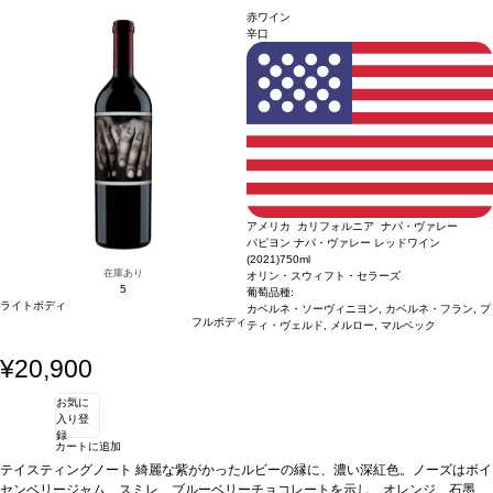
やトーストと見事に調和している。微かなミネラルが深味を与え、持続するフィニ
赤ワイン
ッシュが心地良いフレッシュさとエレガンスの余韻へと導く。
葡萄品種
ピノ・ノ
辛口
ワール 55%、シャルドネ 45%
アメリカ カリフォルニア ナパ・ヴァレー
パピヨン ナパ・ヴァレー レッドワイン
(2021)
750ml
在庫あり
オリン・スウィフト・セラーズ
5
葡萄品種:
ライトボディ
カベルネ・ソーヴィニヨン, カベルネ・フラン, プ
フルボディ
ティ・ヴェルド, メルロー, マルベック
¥20,900
お気に
入り登
録
カートに追加
テイスティングノート
綺麗な紫がかったルビーの縁に、濃い深紅色。ノーズはボイ
センベリージャム、スミレ、ブルーベリーチョコレートを示し、オレンジ、石墨、