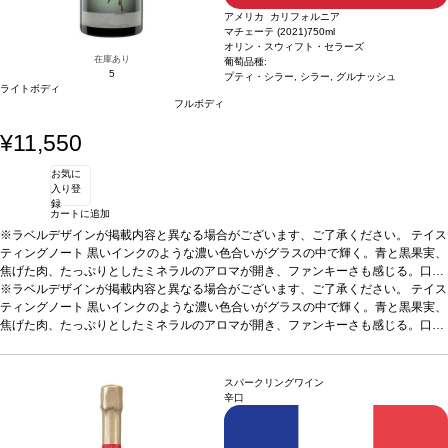
アメリカ カリフォルニア
マチェーテ (2021)
750ml
オリン・スウィフト・セラーズ
在庫あり
葡萄品種:
5
プティ・シラー, シラー, グルナッシュ
ライトボディ
フルボディ
¥11,550
お気に
入り登
録
カートに追加
※ラベルデザインが掲載内容と異なる場合がございます、ご了承ください。
テイス
ティングノート
黒いインクのような濃い色合いがグラスの中で輝く。青と黒果実、
焦げた肉、たっぷりとしたミネラルのアロマが開き、ファンキーさも感じる。口に
含むと予想以上に濃厚で、ブラックプラム、その他の核果、ジビエのエッセンスが
※ラベルデザインが掲載内容と異なる場合がございます、ご了承ください。
テイス
広がり、砂糖漬けオレンジピールや程よい酸味が支え、バランスも取れている。プ
ティングノート
黒いインクのような濃い色合いがグラスの中で輝く。青と黒果実、
ティ・シラーが生み出す典型的なタンニンと、官能的で凝縮したテクスチャーを伴
焦げた肉、たっぷりとしたミネラルのアロマが開き、ファンキーさも感じる。口に
うフィニッシュが続く。
含むと予想以上に濃厚で、ブラックプラム、その他の核果、ジビエのエッセンスが
葡萄品種
プティ・シラー、シラー、グルナッシュ
*本ヴィ
ンテージが在庫切れの場合、在庫があり価格が同様の場合は自動的に次のヴィンテ
広がり、砂糖漬けオレンジピールや程よい酸味が支え、バランスも取れている。プ
ージに変更されます、ご了承ください。
ティ・シラーが生み出す典型的なタンニンと、官能的で凝縮したテクスチャーを伴
スパークリングワイン
うフィニッシュが続く。
葡萄品種
プティ・シラー、シラー、グルナッシュ
*本ヴィ
辛口
ンテージが在庫切れの場合、在庫があり価格が同様の場合は自動的に次のヴィンテ
ージに変更されます、ご了承ください。