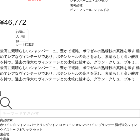
シャンパーニュ・ボワゼル
葡萄品種:
ピノ・ノワール, シャルドネ
¥46,772
お気に
入り登
録
カートに追加
最高に素晴らしいシャンパーニュ。豊かで複雑、ボワゼルの熟練技の真髄を示す
極
めてレアなヴィンテージであり、ポテンシャルの高さを示し、素晴らしく高い酸度
を持つ。過去の偉大なヴィンテージとの比較に値する。グラン・クリュ、プルミ
エ・クリュのヴィラージでとれた葡萄のみを使用しており、ジョワイヨ・ドゥ・フ
最高に素晴らしいシャンパーニュ。豊かで複雑、ボワゼルの熟練技の真髄を示す
極
ランスのレンジが追求する複雑さと優雅さのポテンシャルを有する。シャルドネ
めてレアなヴィンテージであり、ポテンシャルの高さを示し、素晴らしく高い酸度
は、コート・ド・ブラン産、ピノ・ノワールは、モンターニュ・ドゥ・ランス産を
を持つ。過去の偉大なヴィンテージとの比較に値する。グラン・クリュ、プルミ
使用している。
エ・クリュのヴィラージでとれた葡萄のみを使用しており、ジョワイヨ・ドゥ・フ
テイスティングノート
贅沢な黄金色。繊細で生き生きとした泡が
絶え間なく立ち上る。ブーケは複雑、初めはほのかな上品なアカシアやシナノキの
ランスのレンジが追求する複雑さと優雅さのポテンシャルを有する。シャルドネ
花の香りが立ち上り、蜂蜜のような、パイナップルのフルーティな含みへと広が
は、コート・ド・ブラン産、ピノ・ノワールは、モンターニュ・ドゥ・ランス産を
る。強いジンジャーブレッドとオレンジの皮の含みが強調される。ストレートでし
使用している。
テイスティングノート
贅沢な黄金色。繊細で生き生きとした泡が
なやかな風味、洗練された、滑らかなテクスチャーは徐々にピュアでフレッシュな
絶え間なく立ち上る。ブーケは複雑、初めはほのかな上品なアカシアやシナノキの
ワインの特質を持った組成へと変わる。ブリオッシュとローストアーモンドの調和
花の香りが立ち上り、蜂蜜のような、パイナップルのフルーティな含みへと広が
したほのかな含みを持つ香りは、かすかなにがみと塩気のあるミネラル感によって
る。強いジンジャーブレッドとオレンジの皮の含みが強調される。ストレートでし
商品検索
生き生きとする。余韻の長い、官能的な後味を示す。
なやかな風味、洗練された、滑らかなテクスチャーは徐々にピュアでフレッシュな
合う料理
キノコとブレス産
赤ワイン
白ワイン
スパークリングワイン
ロゼワイン
オレンジワイン
ブランデー
酒精強化ワイン
鶏肉、ビゴールの黒子豚の蒸し煮、ドライフルーツのタジンなどの美食料理
ワインの特質を持った組成へと変わる。ブリオッシュとローストアーモンドの調和
葡萄品
ウイスキー
スピリッツ
セット
生産地
種
したほのかな含みを持つ香りは、かすかなにがみと塩気のあるミネラル感によって
ピノ・ノワール60%、シャドネ40%
生産者