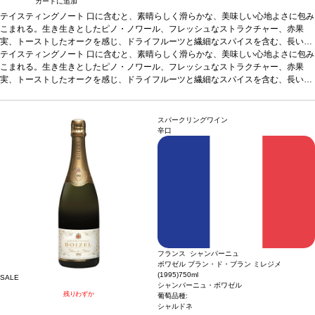
カートに追加
テイスティングノート
口に含むと、素晴らしく滑らかな、美味しい心地よさに包み
こまれる。生き生きとしたピノ・ノワール、フレッシュなストラクチャー、赤果
実、トーストしたオークを感じ、ドライフルーツと繊細なスパイスを含む、長い余
韻のフィニッシュが続く。
テイスティングノート
口に含むと、素晴らしく滑らかな、美味しい心地よさに包み
合う料理
キノコ添えのローストした鶏肉、トリュフの
リゾット、キャラメリゼしたエシャロット添えの牛フィレ肉などと好相性
こまれる。生き生きとしたピノ・ノワール、フレッシュなストラクチャー、赤果
葡萄品種
ピノ・ノワール 100％
実、トーストしたオークを感じ、ドライフルーツと繊細なスパイスを含む、長い余
韻のフィニッシュが続く。
合う料理
キノコ添えのローストした鶏肉、トリュフの
リゾット、キャラメリゼしたエシャロット添えの牛フィレ肉などと好相性
葡萄品種
ピノ・ノワール 100％
スパークリングワイン
辛口
フランス シャンパーニュ
ボワゼル ブラン・ド・ブラン ミレジメ
(1995)
750ml
SALE
シャンパーニュ・ボワゼル
残りわずか
葡萄品種:
シャルドネ