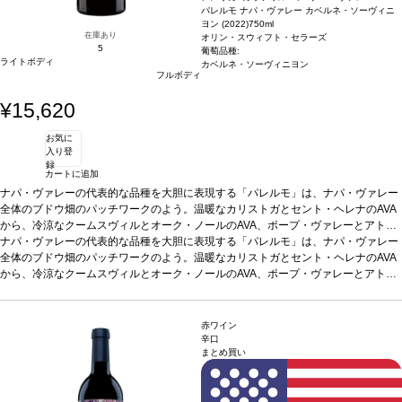
パレルモ ナパ・ヴァレー カベルネ・ソーヴィニ
ヨン (2022)
750ml
在庫あり
オリン・スウィフト・セラーズ
5
葡萄品種:
ライトボディ
カベルネ・ソーヴィニヨン
フルボディ
¥15,620
お気に
入り登
録
カートに追加
ナパ・ヴァレーの代表的な品種を大胆に表現する「パレルモ」は、ナパ・ヴァレー
全体のブドウ畑のパッチワークのよう。温暖なカリストガとセント・ヘレナのAVA
から、冷涼なクームスヴィルとオーク・ノールのAVA、ポープ・ヴァレーとアトラ
ス・ピークのユニークなミクロクリマ（微気候）、そしてラザフォードとオークヴ
ナパ・ヴァレーの代表的な品種を大胆に表現する「パレルモ」は、ナパ・ヴァレー
ィルの有名な土壌まで、真のナパ・ヴァレーすべてが詰まっているボトル。厳格な
全体のブドウ畑のパッチワークのよう。温暖なカリストガとセント・ヘレナのAVA
品質基準を満たすために畑で作業した結果、オリン・スフィフトの理念に忠実であ
から、冷涼なクームスヴィルとオーク・ノールのAVA、ポープ・ヴァレーとアトラ
りながら、伝統的なカベルネのワインを造る。
ス・ピークのユニークなミクロクリマ（微気候）、そしてラザフォードとオークヴ
テイスティングノート
カルディナ
ルのはっきりとした縁に、濃いガーネットの色調。噛み応えのあるカシス、砕いた
ィルの有名な土壌まで、真のナパ・ヴァレーすべてが詰まっているボトル。厳格な
ボイセンベリー、熟したエルダーベリー、チャパラル、シーダーが広がる。口に含
品質基準を満たすために畑で作業した結果、オリン・スフィフトの理念に忠実であ
赤ワイン
むと、カシス、ブラックベリー、セイボリーなどの芳醇な味わいを感じ、微かなタ
りながら、伝統的なカベルネのワインを造る。
テイスティングノート
カルディナ
辛口
まとめ買い
イムを伴う。複雑でしっかりとした、熟した黒果実に、柔らかいタンニンの余韻が
ルのはっきりとした縁に、濃いガーネットの色調。噛み応えのあるカシス、砕いた
続き、リコリス、黒胡椒、スターアニスのフィニッシュが長く残る。
ボイセンベリー、熟したエルダーベリー、チャパラル、シーダーが広がる。口に含
葡萄品種
カ
ベルネ・ソーヴィニヨン
むと、カシス、ブラックベリー、セイボリーなどの芳醇な味わいを感じ、微かなタ
*本ヴィンテージが在庫切れの場合、在庫があり価格が同