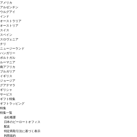
アメリカ
アルゼンチン
ウルグアイ
インド
オーストラリア
オーストリア
スイス
スペイン
スロヴェニア
チリ
ニュージーランド
ハンガリー
ポルトガル
ルーマニア
南アフリカ
ブルガリア
イギリス
ジョージア
グアテマラ
ギリシャ
サービス
ギフト特集
ギフトラッピング
特集
特集一覧
会社概要
日本のピーロートオフィス
配送
特定商取引法に基づく表示
利用規約