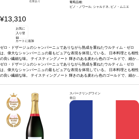
在庫あり
葡萄品種:
ピノ・ノワール, シャルドネ, ピノ・ムニエ
¥13,310
お気に
入り登
録
カートに追加
ゼロ・ドザージュのシャンパーニュでありながら熟成を重ねたウルティム・ゼロ
は、偉大なシャンパーニュの最もピュアな表現を体現している。 日本料理とも相性
の良い繊細な味。
テイスティングノート
輝きのある麦わら色のゴールドで、細か
く生き生きとした泡がリボンのように連なっている。香りはとても繊細で、濃厚で
ゼロ・ドザージュのシャンパーニュでありながら熟成を重ねたウルティム・ゼロ
複雑、そして十分に完成してる。葡萄園の桃、白い花、軽く焼いたアーモンドの繊
は、偉大なシャンパーニュの最もピュアな表現を体現している。 日本料理とも相性
細なアロマが、より酸味のある含みと混ざり合う。口に含むと、ワインはピュアで
の良い繊細な味。
テイスティングノート
輝きのある麦わら色のゴールドで、細か
豊か、そして程よい密度がある。フレッシュさが際立ち、ジンジャーブレッドやフ
く生き生きとした泡がリボンのように連なっている。香りはとても繊細で、濃厚で
ルーツのコンポートのような甘い風味でこのワインの成熟を感じられる。余韻は長
複雑、そして十分に完成してる。葡萄園の桃、白い花、軽く焼いたアーモンドの繊
く、クリーンで調和がとれている。
細なアロマが、より酸味のある含みと混ざり合う。口に含むと、ワインはピュアで
合う料理
魚介類を完璧に引き立て、日本料理
スパークリングワイン
や生魚と繊細なハーモニーを奏でる。アペリティフとしても最適。
豊か、そして程よい密度がある。フレッシュさが際立ち、ジンジャーブレッドやフ
葡萄品種
50%
辛口
ピノ・ノワール、40% シャルドネ、10% ピノ・ムニエ
ルーツのコンポートのような甘い風味でこのワインの成熟を感じられる。余韻は長
く、クリーンで調和がとれている。
合う料理
魚介類を完璧に引き立て、日本料理
や生魚と繊細なハーモニーを奏でる。アペリティフとしても最適。
葡萄品種
50%
ピノ・ノワール、40% シャルドネ、10% ピノ・ムニエ