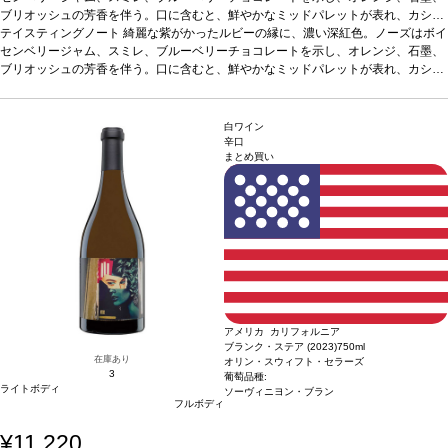
ブリオッシュの芳香を伴う。口に含むと、鮮やかなミッドパレットが表れ、カシ
ス、ブラックベリー、ベーキングスパイスをしっかりと感じる。包み込むようなテ
テイスティングノート
綺麗な紫がかったルビーの縁に、濃い深紅色。ノーズはボイ
クスチャーを持ち、石灰質でドライなタンニンに、長い余韻のフィニッシュで締め
センベリージャム、スミレ、ブルーベリーチョコレートを示し、オレンジ、石墨、
くくられる
ブリオッシュの芳香を伴う。口に含むと、鮮やかなミッドパレットが表れ、カシ
合う料理
赤身肉、ステーキ、パスタ、熟成チーズなどと好相性
葡萄品
種
ス、ブラックベリー、ベーキングスパイスをしっかりと感じる。包み込むようなテ
カベルネ・ソーヴィニヨン、カベルネ・フラン、マルベック、メルロー、プテ
ィ・ヴェルド
クスチャーを持ち、石灰質でドライなタンニンに、長い余韻のフィニッシュで締め
*本ヴィンテージが在庫切れの場合、在庫があり価格が同様の場合は
自動的に次のヴィンテージに変更されます、ご了承ください。
くくられる
合う料理
赤身肉、ステーキ、パスタ、熟成チーズなどと好相性
葡萄品
白ワイン
種
カベルネ・ソーヴィニヨン、カベルネ・フラン、マルベック、メルロー、プテ
辛口
まとめ買い
ィ・ヴェルド
*本ヴィンテージが在庫切れの場合、在庫があり価格が同様の場合は
自動的に次のヴィンテージに変更されます、ご了承ください。
アメリカ カリフォルニア
ブランク・ステア (2023)
750ml
在庫あり
オリン・スウィフト・セラーズ
3
葡萄品種:
ライトボディ
ソーヴィニヨン・ブラン
フルボディ
¥11,220