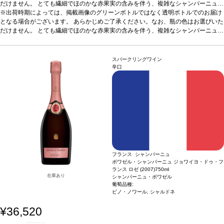
だけません。 とても繊細でほのかな赤果実の含みを伴う、複雑なシャンパーニュ。
一部赤ワインとして醸造された（8％）3品種のブレンドから造る。 繊細でフルー
※出荷時期によっては、掲載画像のグリーンボトルではなく透明ボトルでのお届け
ティーなロゼシャンパーニュ。
となる場合がございます。 あらかじめご了承ください。なお、瓶の色はお選びいた
テイスティングノート
金色の銅のような輝きがあ
る淡いピンク色で、軽やかな生き生きとした泡が立ち上る。上質でほのかなノーズ
だけません。 とても繊細でほのかな赤果実の含みを伴う、複雑なシャンパーニュ。
は、赤果実（野イチゴ、チェリー）の繊細でフルーティーな風味を示す。絹のよう
一部赤ワインとして醸造された（8％）3品種のブレンドから造る。 繊細でフルー
に滑らかで美味しくフレッシュな味わいは、芳醇でしっかりとした骨格を持ち、ま
ティーなロゼシャンパーニュ。
テイスティングノート
金色の銅のような輝きがあ
ろやか。ラズベリーの洗練されたアロマが徐々に強くなり、微かなスパイスとミネ
る淡いピンク色で、軽やかな生き生きとした泡が立ち上る。上質でほのかなノーズ
スパークリングワイン
ラルを背景に、柑橘系の含みと完璧に調和する。エレガントな余韻は素晴らしく長
は、赤果実（野イチゴ、チェリー）の繊細でフルーティーな風味を示す。絹のよう
辛口
い。
に滑らかで美味しくフレッシュな味わいは、芳醇でしっかりとした骨格を持ち、ま
合う料理
アペリティフとして最適、また肉やラム肉の冷菜、赤果実のデザー
トなどと良く合う。
ろやか。ラズベリーの洗練されたアロマが徐々に強くなり、微かなスパイスとミネ
葡萄品種
40% ピノ・ノワール（8%赤ワイン）、30% シャル
ドネ、30% ピノ・ムニエ
ラルを背景に、柑橘系の含みと完璧に調和する。エレガントな余韻は素晴らしく長
い。
合う料理
アペリティフとして最適、また肉やラム肉の冷菜、赤果実のデザー
トなどと良く合う。
葡萄品種
40% ピノ・ノワール（8%赤ワイン）、30% シャル
ドネ、30% ピノ・ムニエ
フランス シャンパーニュ
ボワゼル・シャンパーニュ ジョワイヨ・ドゥ・フ
ランス ロゼ (2007)
750ml
在庫あり
シャンパーニュ・ボワゼル
葡萄品種:
ピノ・ノワール, シャルドネ
¥36,520