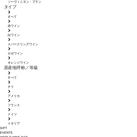
ソーヴィニヨン・ブラン
タイプ
すべて
赤ワイン
白ワイン
スパークリングワイン
ロゼワイン
オレンジワイン
原産地呼称／等級
すべて
チリ
アメリカ
フランス
ドイツ
イタリア
GIFT
EVENTS