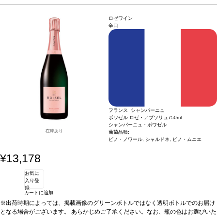
練されたミネラルに支えられ、後味はフレッシュさ、繊細さ、余韻の長さが際立
のフレッシュなアロマを伴い、ブリオッシュ、ハチミツ、アーモンド、柑橘類の魅
つ。
力的な芳香が加わる。滑らかなテクスチャーの味わいは、繊細でありながら豊満。
合う料理
アペリティフに最適、またシャンパーニュの熟成感とコクは、白身
ロゼワイン
肉、海老、魚のグリルなどと良く合う。
より力強いアロマ（ヘーゼルナッツ、グレープフルーツ、トースト）は、非常に洗
葡萄品種
100% シャルドネ
辛口
練されたミネラルに支えられ、後味はフレッシュさ、繊細さ、余韻の長さが際立
つ。
合う料理
アペリティフに最適、またシャンパーニュの熟成感とコクは、白身
肉、海老、魚のグリルなどと良く合う。
葡萄品種
100% シャルドネ
フランス シャンパーニュ
ボワゼル ロゼ・アプソリュ
750ml
シャンパーニュ・ボワゼル
在庫あり
葡萄品種:
ピノ・ノワール, シャルドネ, ピノ・ムニエ
¥13,178
お気に
入り登
録
カートに追加
※出荷時期によっては、掲載画像のグリーンボトルではなく透明ボトルでのお届け
となる場合がございます。 あらかじめご了承ください。なお、瓶の色はお選びいた